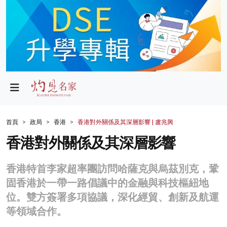
政局
教育
文化
財經
首頁
政局
香港
香港對外關係及其深層影響 | 盧兆興
生活
香港對外關係及其深層影響
健康
香港特首李家超率團訪問哈薩克與烏茲別克，鞏
商業
固香港於一帶一路倡議中的金融與科技樞紐地
位。雙方簽署多項協議，深化經貿、創新及航運
科技
等領域合作。
影片