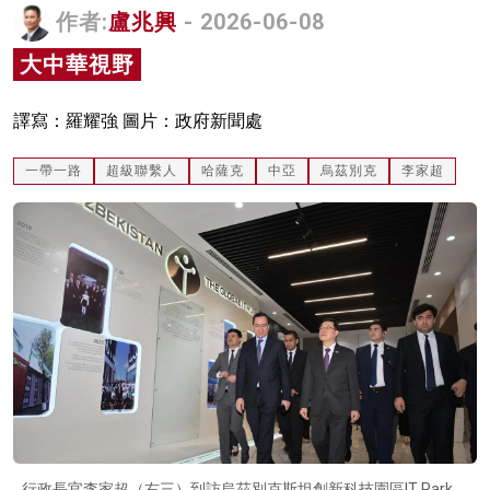
作者:
盧兆興
- 2026-06-08
名家榜
大中華視野
灼見活動
關於我們
譯寫：羅耀強 圖片：政府新聞處
一帶一路
超級聯繫人
哈薩克
中亞
烏茲別克
李家超
行政長官李家超（右三）到訪烏茲別克斯坦創新科技園區IT Park。