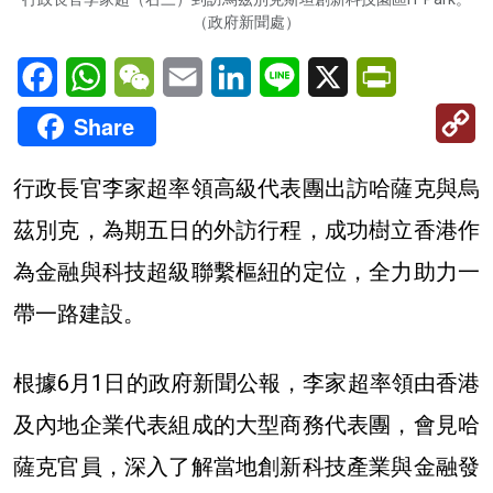
（政府新聞處）
Facebook
WhatsApp
WeChat
Email
LinkedIn
Line
X
PrintFriendl
C
Share
Li
行政長官李家超率領高級代表團出訪哈薩克與烏
茲別克，為期五日的外訪行程，成功樹立香港作
為金融與科技超級聯繫樞紐的定位，全力助力一
帶一路建設。
根據6月1日的政府新聞公報，李家超率領由香港
及內地企業代表組成的大型商務代表團，會見哈
薩克官員，深入了解當地創新科技產業與金融發