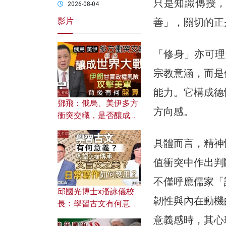
只是知識傳授
2026-08-04
善」，關切的正
影片
「修身」亦可理解
宗教意涵，而是
能力。它構成德
鄧飛：俄烏、美伊多方
方向感。
衝突交織，是否釀成世
界大戰？ 伊朗甘冒政權
風險攻擊美軍，背後有
具體而言，精神
何盤算？
值衝突中作出判
不僅呼應儒家「
邱國光博士x潘詠儀校
韌性與內在動機
長：學習古文有何意
義？ 粵語怎樣傳承文言
意義感時，其心