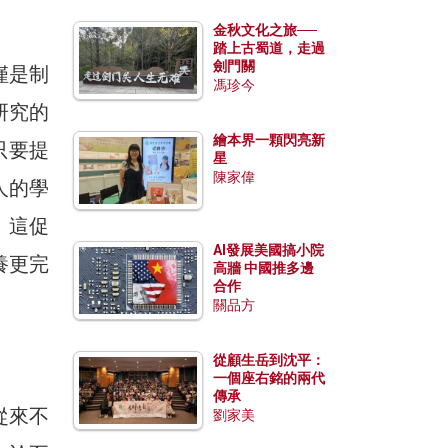
金秋文化之旅──
踏上古蜀道，走過
劍門關
僅是制
馮珍今
研究的
繪本界一顆閃亮新
只要提
星
陳家偉
人的學
。這促
AI發展美國搞小院
養更完
高牆 中國推多邊
合作
關品方
從顧生岳到沈平：
一個座右銘的兩代
傳承
從來不
劉家美