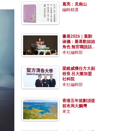
葛亮：見南山
編輯精選
書展2026｜葉劉
淑儀：最喜歡姐姐
角色 無官職說話
包袱少
本社編輯部
梁鏡威獲任方大副
校長 呂大樂加盟
社科院
本社編輯部
香港五年規劃須提
前布局大鵬灣
來文