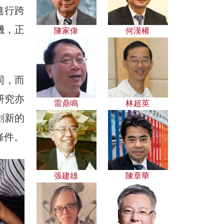
進行跨
機，正
陳家偉
何漢權
同，而
研究亦
雷鼎鳴
林超英
創新的
條件。
張建雄
陳章華