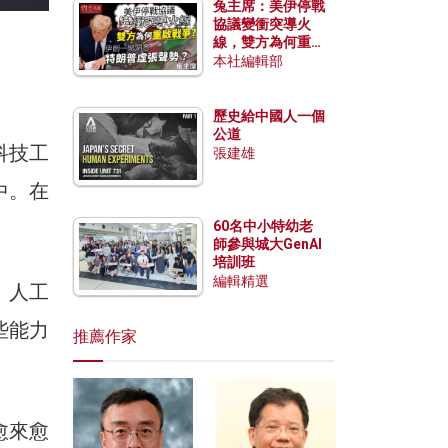
兔主席：美伊停戰
協議變衝突導火
線，雙方為何重啟
戰爭？伊朗一早洞
本社編輯部
悉特朗普虛張聲
勢？
歷史給中國人一個
公道
科技工
張建雄
中。在
60名中小特幼老
師參與城大GenAI
培訓班
編輯精選
。人工
些能力
推薦作家
愈來愈