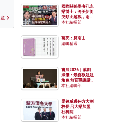
國際關係學者孔永
樂博士：將美伊衝
突類比越戰，兩者
文章
有何異同？中國崛
本社編輯部
起能否為全球格局
發揮穩定效用？
葛亮：見南山
編輯精選
書展2026｜葉劉
淑儀：最喜歡姐姐
角色 無官職說話
包袱少
本社編輯部
梁鏡威獲任方大副
校長 呂大樂加盟
社科院
本社編輯部