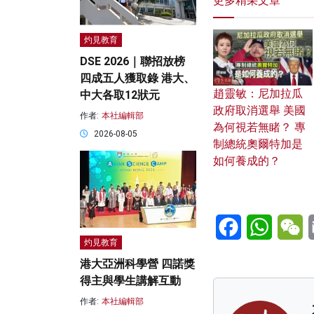
更多精采文章
灼見教育
DSE 2026｜聯招放榜
四成五人獲取錄 港大、
趙靈敏：尼加拉瓜
中大各取12狀元
政府取消選舉 美國
作者:
本社編輯部
為何視若無睹？ 專
2026-08-05
制總統奧爾特加是
如何養成的？
Facebook
WhatsA
W
灼見教育
港大亞洲科學營 四諾獎
得主與學生講解互動
作者:
本社編輯部