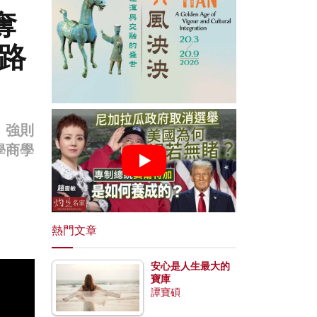
奪
之路
，強則
學商學
熱門文章
安心是人生最大的
寶庫
譚寶碩