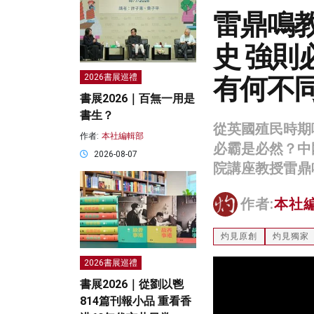
雷鼎鳴
史 強則
有何不
2026書展巡禮
書展2026｜百無一用是
書生？
從英國殖民時期
作者:
本社編輯部
必霸是必然？中
2026-08-07
院講座教授雷鼎
作者:
本社
灼見原創
灼見獨家
2026書展巡禮
書展2026｜從劉以鬯
814篇刊報小品 重看香