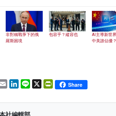
非對稱戰爭下的俄
包容乎？縱容也
AI主導新世界
羅斯困境
中美誰佔優
pp
eChat
Email
LinkedIn
Line
X
PrintFriendly
Share
本社編輯部