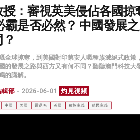
教授：審視英美侵佔各國掠
必霸是否必然？ 中國發展
同？
嘅全球掠奪，到美國對印第安人嘅種族滅絕式政策
國的發展之路與西方又有何不同？聽聽澳門科技大
鳴的講解。
編輯部
- 2026-06-01
灼見視頻
中國
美國
雷鼎鳴
英國
種族主義
殖民主義