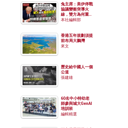
兔主席：美伊停戰
協議變衝突導火
線，雙方為何重啟
戰爭？伊朗一早洞
本社編輯部
悉特朗普虛張聲
勢？
香港五年規劃須提
前布局大鵬灣
來文
歷史給中國人一個
公道
張建雄
60名中小特幼老
師參與城大GenAI
培訓班
編輯精選