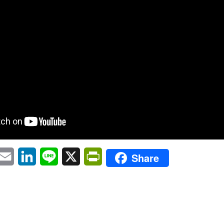
pp
eChat
Email
LinkedIn
Line
X
PrintFriendly
Share