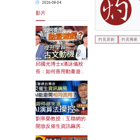
2026-08-04
影片
灼見原創
灼見獨家
邱國光博士x潘詠儀校
長：如何善用動畫遊戲
提升學習古文動機？
劉寧榮教授：互聯網的
開放反催生資訊繭房，
AI能避開相同困局？如