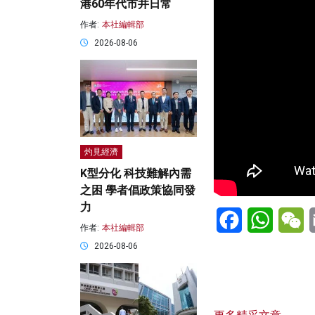
港60年代市井日常
作者:
本社編輯部
2026-08-06
灼見經濟
K型分化 科技難解內需
之困 學者倡政策協同發
力
Facebook
WhatsA
W
作者:
本社編輯部
2026-08-06