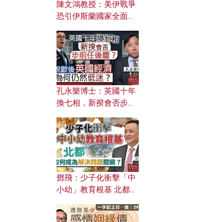
陳文鴻教授：美伊戰爭
恐引伊斯蘭國家全面反
撲？ 俄羅斯欲聯合伊朗
對付北約美國？
孔永樂博士：英國十年
換七相，新揆會否步前
任後塵？脫歐後英國經
濟為何仍然低迷？
鄧飛：少子化衝擊「中
小幼」教育根基 北都如
何成為解決問題關鍵？