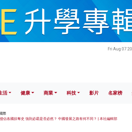
健康
商業
科技
影片
名家榜
Fri Aug 07 2
生活
健康
商業
科技
影片
名家榜
國際
侵佔各國掠奪史 強則必霸是否必然？ 中國發展之路有何不同？ | 本社編輯部