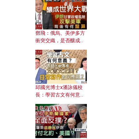
何避免遭AI演算法操
控？
鄧飛：俄烏、美伊多方
衝突交織，是否釀成世
界大戰？ 伊朗甘冒政權
風險攻擊美軍，背後有
何盤算？
邱國光博士x潘詠儀校
長：學習古文有何意
義？ 粵語怎樣傳承文言
文之美？ 日常寫作如何
應用？