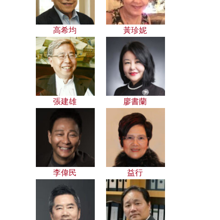
高希均
黃珍妮
張建雄
廖書蘭
李偉民
益行