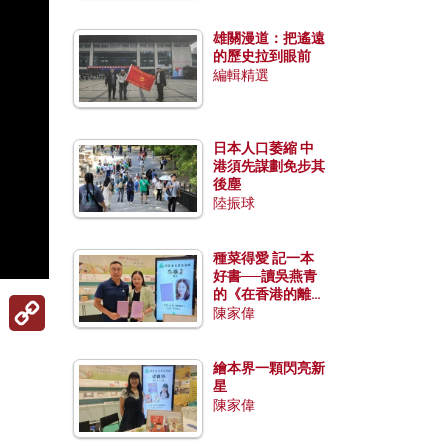
雄關漫道：把遙遠
的歷史拉到眼前
編輯精選
日本人口萎縮 中
港須先謀劃免步其
後塵
陸振球
種菜得愛 記一本
好書──讀吳燕青
的《在香港的離島
Copy
種菜》
陳家偉
Link
繪本界一顆閃亮新
星
陳家偉