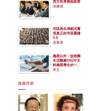
西方世界兩批政客
張建雄
市區再生局範式實
現真正的市區重建
3.0
張量童
摘星以外：從校園
生活觀察DSE中文
科摘星學生的一點
特質
來文
推薦作家