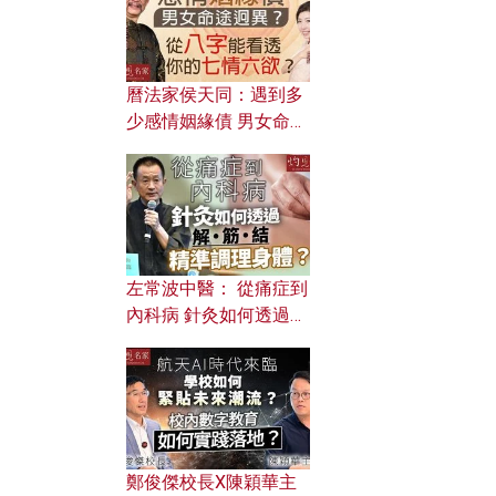
曆法家侯天同：遇到多
少感情姻緣債 男女命途
迥異？ 從八字能看透你
的七情六欲？
左常波中醫： 從痛症到
內科病 針灸如何透過解
筋結 精準調理身體？
鄭俊傑校長X陳穎華主