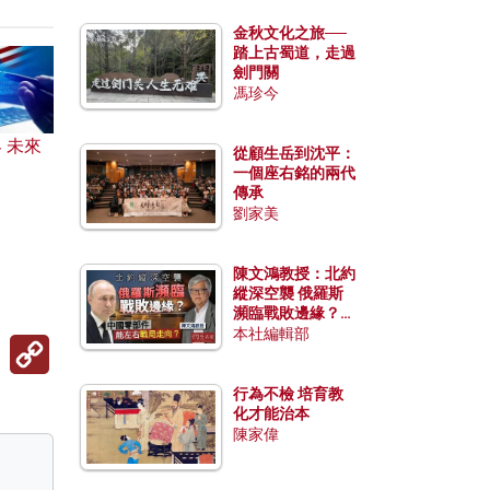
金秋文化之旅──
踏上古蜀道，走過
劍門關
馮珍今
 未來
從顧生岳到沈平：
？
一個座右銘的兩代
傳承
劉家美
陳文鴻教授：北約
縱深空襲 俄羅斯
瀕臨戰敗邊緣？中
國零部件能左右戰
本社編輯部
Copy
局走向？
Link
行為不檢 培育教
化才能治本
陳家偉