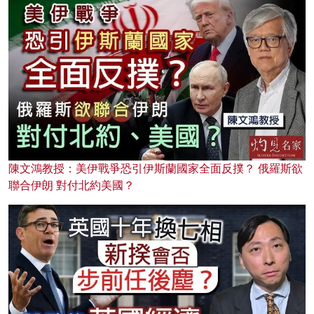
陳文鴻教授：美伊戰爭恐引伊斯蘭國家全面反撲？ 俄羅斯欲
聯合伊朗 對付北約美國？