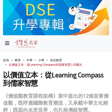
政局
教育
文化
財經
首頁
教育
中學
小學
幼兒教育
以價值立本：從Learning Compass到儒家智慧 | 邱國光
生活
以價值立本：從Learning Compass
健康
到儒家智慧
商業
《價值觀教育課程架構》當中提出的12個首要價
科技
值觀，既呼應國際教育潮流，又承載中華文化精
影片
粹；既面向未來世界，也扎根傳統智慧。