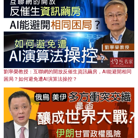
劉寧榮教授：互聯網的開放反催生資訊繭房，AI能避開相同
困局？如何避免遭AI演算法操控？