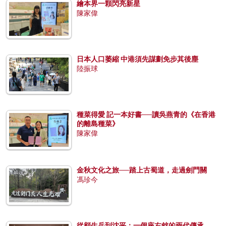
繪本界一顆閃亮新星
陳家偉
日本人口萎縮 中港須先謀劃免步其後塵
陸振球
種菜得愛 記一本好書──讀吳燕青的《在香港
的離島種菜》
陳家偉
金秋文化之旅──踏上古蜀道，走過劍門關
馮珍今
從顧生岳到沈平：一個座右銘的兩代傳承