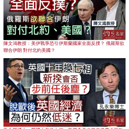
陳文鴻教授：美伊戰爭恐引伊斯蘭國家全面反撲？ 俄羅斯欲
聯合伊朗 對付北約美國？