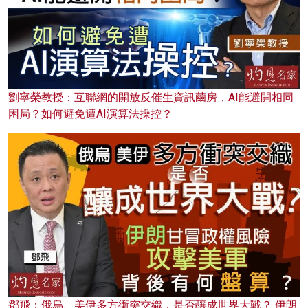
劉寧榮教授：互聯網的開放反催生資訊繭房，AI能避開相同
困局？如何避免遭AI演算法操控？
鄧飛：俄烏、美伊多方衝突交織，是否釀成世界大戰？ 伊朗