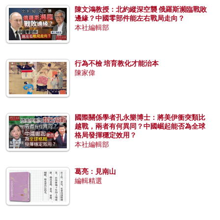
陳文鴻教授：北約縱深空襲 俄羅斯瀕臨戰敗
邊緣？中國零部件能左右戰局走向？
本社編輯部
行為不檢 培育教化才能治本
陳家偉
國際關係學者孔永樂博士：將美伊衝突類比
越戰，兩者有何異同？中國崛起能否為全球
格局發揮穩定效用？
本社編輯部
葛亮：見南山
編輯精選