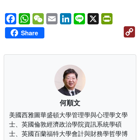
Facebook
WhatsApp
WeChat
Email
LinkedIn
Line
X
PrintFriendl
C
Share
Li
何順文
美國西雅圖華盛頓大學管理學與心理學文學
士、英國倫敦經濟政治學院資訊系統學碩
士、英國百蘭福特大學會計與財務學哲學博