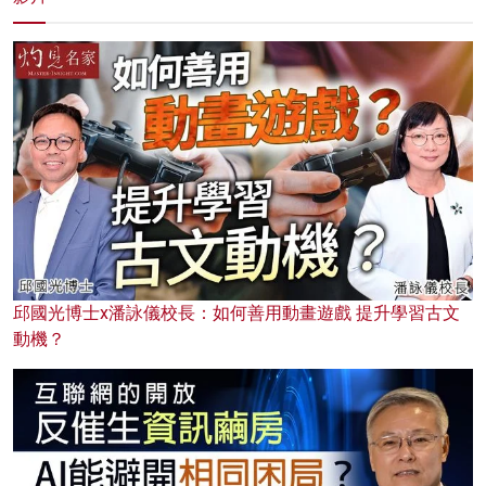
邱國光博士x潘詠儀校長：如何善用動畫遊戲 提升學習古文
動機？