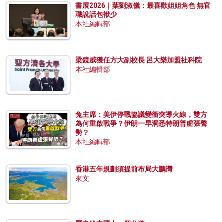
書展2026｜葉劉淑儀：最喜歡姐姐角色 無官
職說話包袱少
本社編輯部
梁鏡威獲任方大副校長 呂大樂加盟社科院
本社編輯部
兔主席：美伊停戰協議變衝突導火線，雙方
為何重啟戰爭？伊朗一早洞悉特朗普虛張聲
勢？
本社編輯部
香港五年規劃須提前布局大鵬灣
來文