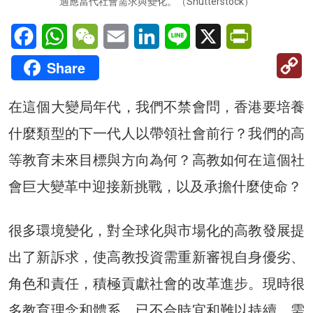
適應當代社會需求與變化。（Shutterstock）
Facebook
WhatsApp
WeChat
Email
LinkedIn
Line
X
PrintFriendl
C
Share
Li
在這個大變局年代，我們不禁會問，香港要培養
什麼類型的下一代人以帶領社會前行？我們的高
等教育未來目標與方向為何？高教如何在這個社
會巨大變革中迎接新挑戰，以及承擔什麼使命？
很多環境變化，對全球化與市場化的高教發展提
出了新訴求，使高教投資需重新審視自身優劣、
角色和責任，積極貢獻社會的改革進步。現時很
多教育理念和體系，已不合時宜和難以持續，需