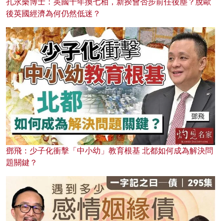
孔永樂博士：英國十年換七相，新揆會否步前任後塵？脫歐
後英國經濟為何仍然低迷？
鄧飛：少子化衝擊「中小幼」教育根基 北都如何成為解決問
題關鍵？