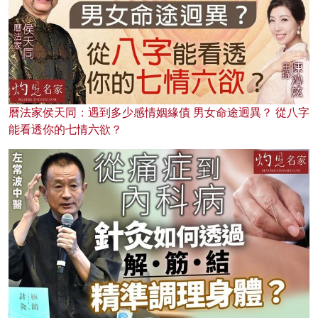
曆法家侯天同：遇到多少感情姻緣債 男女命途迥異？ 從八字
能看透你的七情六欲？