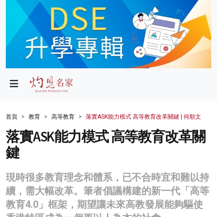
政局
教育
文化
財經
首頁
教育
高等教育
落實ASK能力模式 高等教育改革關鍵 | 何順文
生活
落實ASK能力模式 高等教育改革關
鍵
健康
商業
現時很多教育理念和體系，已不合時宜和難以持
續，需大幅改革。筆者倡議構建的新一代「高等
科技
教育4.0」框架，期望讓未來高教發展能夠驅使
影片