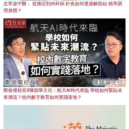
左常波中醫： 從痛症到內科病 針灸如何透過解筋結 精準調
理身體？
鄭俊傑校長X陳穎華主任：航天AI時代來臨 學校如何緊貼未
來潮流？校內數字教育如何實踐落地？