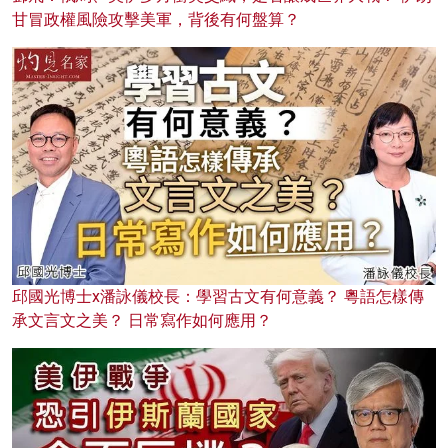
甘冒政權風險攻擊美軍，背後有何盤算？
邱國光博士x潘詠儀校長：學習古文有何意義？ 粵語怎樣傳
承文言文之美？ 日常寫作如何應用？