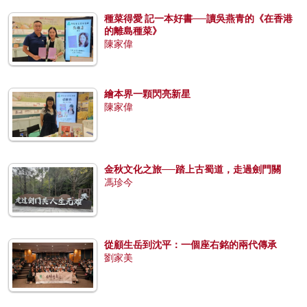
種菜得愛 記一本好書──讀吳燕青的《在香港
的離島種菜》
陳家偉
繪本界一顆閃亮新星
陳家偉
金秋文化之旅──踏上古蜀道，走過劍門關
馮珍今
從顧生岳到沈平：一個座右銘的兩代傳承
劉家美