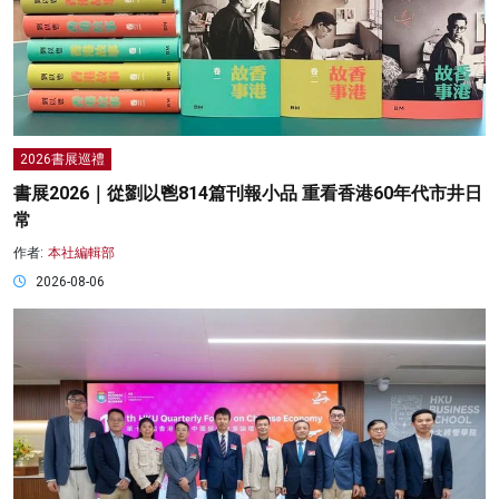
2026書展巡禮
書展2026｜從劉以鬯814篇刊報小品 重看香港60年代市井日
常
作者:
本社編輯部
2026-08-06