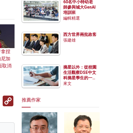
60名中小特幼老
師參與城大GenAI
培訓班
編輯精選
西方世界兩批政客
張建雄
者拿捏
的尼加
面取消
摘星以外：從校園
生活觀察DSE中文
科摘星學生的一點
特質
來文
Copy
推薦作家
Link