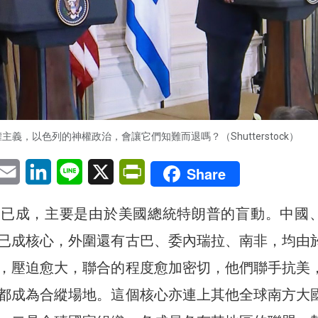
主義，以色列的神權政治，會讓它們知難而退嗎？（Shutterstock）
pp
eChat
Email
LinkedIn
Line
X
PrintFriendly
Share
勢已成，主要是由於美國總統特朗普的盲動。中國
已成核心，外圍還有古巴、委內瑞拉、南非，均由
，壓迫愈大，聯合的程度愈加密切，他們聯手抗美
都成為合縱場地。這個核心亦連上其他全球南方大