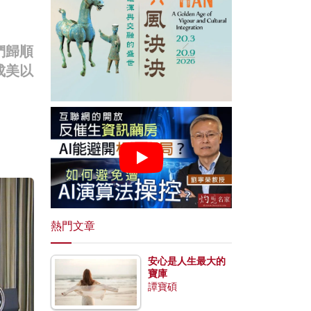
們歸順
成美以
熱門文章
安心是人生最大的
寶庫
譚寶碩