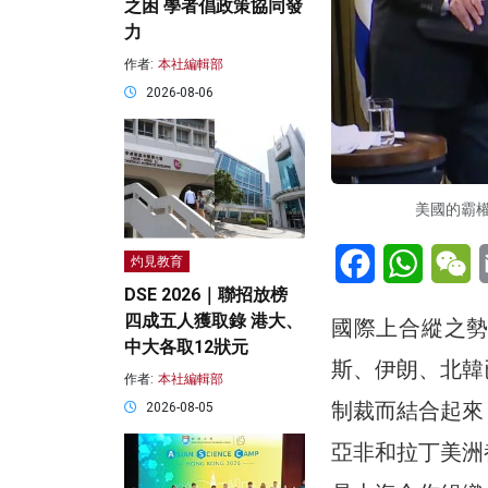
之困 學者倡政策協同發
力
作者:
本社編輯部
2026-08-06
美國的霸權
Facebook
WhatsA
W
灼見教育
DSE 2026｜聯招放榜
四成五人獲取錄 港大、
國際上合縱之
中大各取12狀元
斯、伊朗、北韓
作者:
本社編輯部
制裁而結合起來
2026-08-05
亞非和拉丁美洲