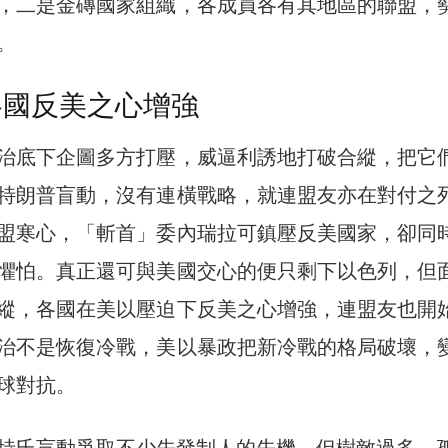
，二是金磚國家組織，各成員各有其地區的聯盟，
。
各國反美之心增強
治底下企圖多方打壓，威逼利誘地打破合縱，把它
特朗普盲動，沒有連橫戰略，就連盟友亦在對付之
盟寒心，「斬首」委內瑞拉可鎮壓反美國家，卻同
懼怕。真正還可與美國交心的便只剩下以色列，但
縱，各國在美以壓迫下反美之心增強，連盟友也開
治不是恢復冷戰，美以暴政把新冷戰的格局破壞，
球對抗。
特氏盲動爭取不少先發制人的先機，但樹敵過多，