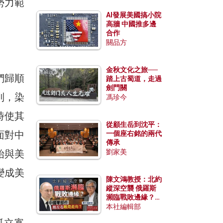
勢力範
AI發展美國搞小院
高牆 中國推多邊
合作
關品方
金秋文化之旅──
們歸順
踏上古蜀道，走過
劍門關
列，染
馮珍今
時使其
從顧生岳到沈平：
面對中
一個座右銘的兩代
傳承
始與美
劉家美
變成美
陳文鴻教授：北約
縱深空襲 俄羅斯
瀕臨戰敗邊緣？中
國零部件能左右戰
本社編輯部
局走向？
孤立寡