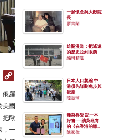
一起懷念吳大猷院
長
廖書蘭
雄關漫道：把遙遠
的歷史拉到眼前
編輯精選
Copy
Link
日本人口萎縮 中
港須先謀劃免步其
後塵
、俄羅
陸振球
於美國
種菜得愛 記一本
，把歐
好書──讀吳燕青
的《在香港的離島
國，一
種菜》
陳家偉