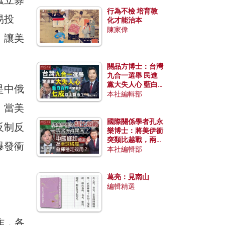
行為不檢 培育教
易投
化才能治本
陳家偉
，讓美
關品方博士：台灣
九合一選舉 民進
黨大失人心 藍白
是中俄
合作有望拿下七成
本社編輯部
以上縣市？
。當美
國際關係學者孔永
反制反
樂博士：將美伊衝
突類比越戰，兩者
爆發衝
有何異同？中國崛
本社編輯部
起能否為全球格局
發揮穩定效用？
葛亮：見南山
編輯精選
作，各