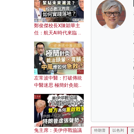
鄭俊傑校長X陳穎華主
任：航天AI時代來臨 學
校如何緊貼未來潮流？
校內數字教育如何實踐
落地？
左常波中醫：打破傳統
中醫迷思 極簡針灸能治
頭暈、胃脹？中風應如
何急救？
兔主席：美伊停戰協議
特朗普
以色列