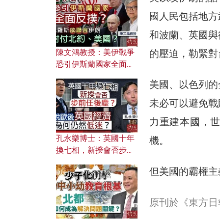
文之美？ 日常寫作如何
應用？
國人民包括地方
和波蘭、英國與
的壓迫，勒緊對
陳文鴻教授：美伊戰爭
恐引伊斯蘭國家全面反
撲？ 俄羅斯欲聯合伊朗
美國、以色列的
對付北約美國？
未必可以避免戰
力重建本國，
孔永樂博士：英國十年
機。
換七相，新揆會否步前
任後塵？脫歐後英國經
但美國的霸權主
濟為何仍然低迷？
原刊於《東方日