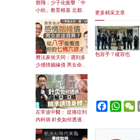
鄧飛：少子化衝擊「中
小幼」教育根基 北都如
更多精采文章
何成為解決問題關鍵？
包容乎？縱容也
曆法家侯天同：遇到多
少感情姻緣債 男女命途
迥異？ 從八字能看透你
的七情六欲？
Facebook
WhatsA
W
左常波中醫： 從痛症到
內科病 針灸如何透過解
筋結 精準調理身體？