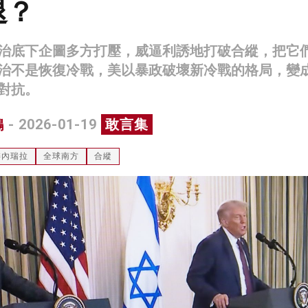
退？
治底下企圖多方打壓，威逼利誘地打破合縱，把它
治不是恢復冷戰，美以暴政破壞新冷戰的格局，變
對抗。
鴻
- 2026-01-19
敢言集
委內瑞拉
全球南方
合縱