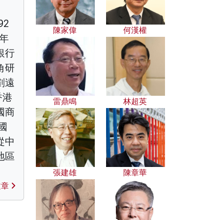
2
陳家偉
何漢權
0年
銀行
角研
劃遠
香港
雷鼎鳴
林超英
國商
國
從中
地區
張建雄
陳章華
文章