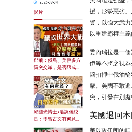
2026-08-04
援，形勢惡劣。
影片
資，以強大武力
以重建霸權主義
委內瑞拉是一個
鄧飛：俄烏、美伊多方
伊等不將之視為
衝突交織，是否釀成世
國扣押中俄油輪
界大戰？ 伊朗甘冒政權
風險攻擊美軍，背後有
擊。美國不敢進
何盤算？
突，引發在別處
邱國光博士x潘詠儀校
美國退回本
長：學習古文有何意
義？ 粵語怎樣傳承文言
美以攻伊朗的話