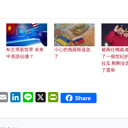
AI主導新世界 未來
小心把俄羅斯逼急
被兩任獨裁
中美誰佔優？
了
了一個世紀
拉瓜 剛剛全
了選舉
pp
eChat
Email
LinkedIn
Line
X
PrintFriendly
Share