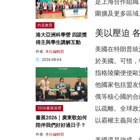
是上海合作組織
圍擴及更多區域
灼見教育
美以壓迫 
港大亞洲科學營 四諾獎
得主與學生講解互動
美國在特朗普統
作者:
本社編輯部
於美國。可惜，
2026-08-04
指格陵蘭便使歐
他國家包括盟友
俄等核心國的合
以疏離。全球政
2026書展巡禮
書展2026｜廣東歌如何
以霸權主義與全
陪伴我們好好過日子？
作者:
本社編輯部
美國還是強盛，