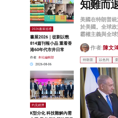
知難而
美國在特朗普統
於美國。全球政
2026書展巡禮
霸權主義與全球
書展2026｜從劉以鬯
814篇刊報小品 重看香
作者:
陳文
港60年代市井日常
作者:
本社編輯部
特朗普
以色列
2026-08-06
灼見經濟
K型分化 科技難解內需