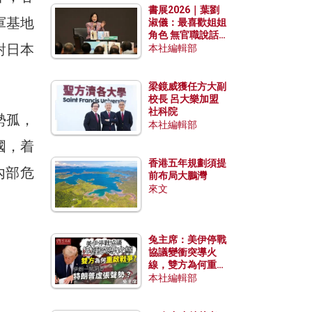
書展2026｜葉劉
軍基地
淑儀：最喜歡姐姐
角色 無官職說話
對日本
包袱少
本社編輯部
梁鏡威獲任方大副
校長 呂大樂加盟
社科院
勢孤，
本社編輯部
國，着
香港五年規劃須提
內部危
前布局大鵬灣
來文
兔主席：美伊停戰
協議變衝突導火
線，雙方為何重啟
戰爭？伊朗一早洞
本社編輯部
悉特朗普虛張聲
勢？