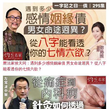
曆法家侯天同：遇到多少感情姻緣債 男女命途迥異？ 從八字
能看透你的七情六欲？