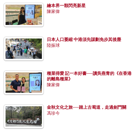
繪本界一顆閃亮新星
陳家偉
日本人口萎縮 中港須先謀劃免步其後塵
陸振球
種菜得愛 記一本好書──讀吳燕青的《在香港
的離島種菜》
陳家偉
金秋文化之旅──踏上古蜀道，走過劍門關
馮珍今