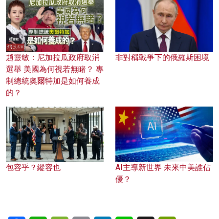
趙靈敏：尼加拉瓜政府取消
非對稱戰爭下的俄羅斯困境
選舉 美國為何視若無睹？ 專
制總統奧爾特加是如何養成
的？
包容乎？縱容也
AI主導新世界 未來中美誰佔
優？