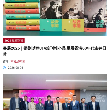
2026書展巡禮
書展2026｜從劉以鬯814篇刊報小品 重看香港60年代市井日
常
作者:
本社編輯部
2026-08-06