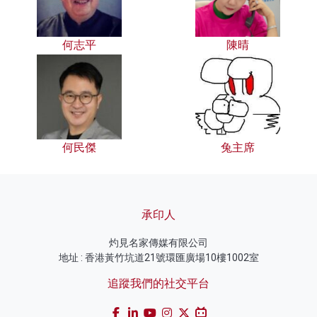
何志平
陳晴
何民傑
兔主席
承印人
灼見名家傳媒有限公司
地址 : 香港黃竹坑道21號環匯廣場10樓1002室
追蹤我們的社交平台