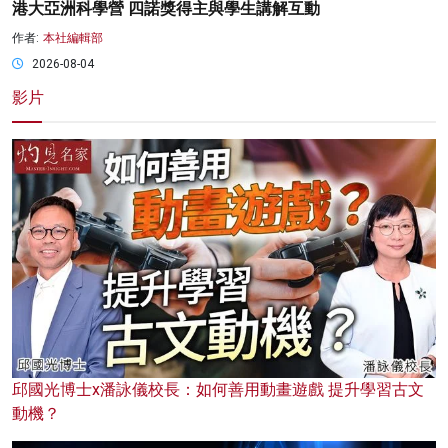
港大亞洲科學營 四諾獎得主與學生講解互動
作者:
本社編輯部
2026-08-04
影片
邱國光博士x潘詠儀校長：如何善用動畫遊戲 提升學習古文
動機？