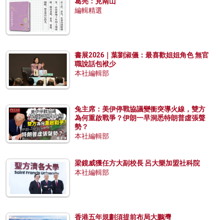
葛亮：見南山
編輯精選
書展2026｜葉劉淑儀：最喜歡姐姐角色 無官
職說話包袱少
本社編輯部
兔主席：美伊停戰協議變衝突導火線，雙方
為何重啟戰爭？伊朗一早洞悉特朗普虛張聲
勢？
本社編輯部
梁鏡威獲任方大副校長 呂大樂加盟社科院
本社編輯部
香港五年規劃須提前布局大鵬灣