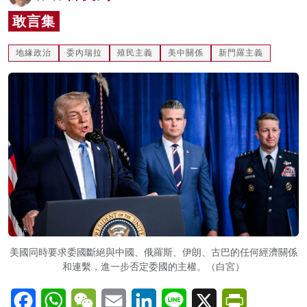
名家榜
敢言集
灼見活動
地緣政治
委內瑞拉
殖民主義
美中關係
新門羅主義
關於我們
美國同時要求委國斷絕與中國、俄羅斯、伊朗、古巴的任何經濟關係
和連繫，進一步否定委國的主權。（白宮）
Facebook
WhatsApp
WeChat
Email
LinkedIn
Line
X
PrintFriendl