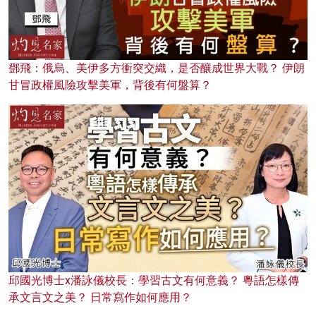
鄧飛：俄烏、美伊多方衝突交織，是否釀成世界大戰？ 伊朗
甘冒政權風險攻擊美軍，背後有何盤算？
邱國光博士x潘詠儀校長：學習古文有何意義？ 粵語怎樣傳
承文言文之美？ 日常寫作如何應用？