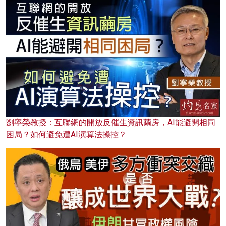
劉寧榮教授：互聯網的開放反催生資訊繭房，AI能避開相同
困局？如何避免遭AI演算法操控？