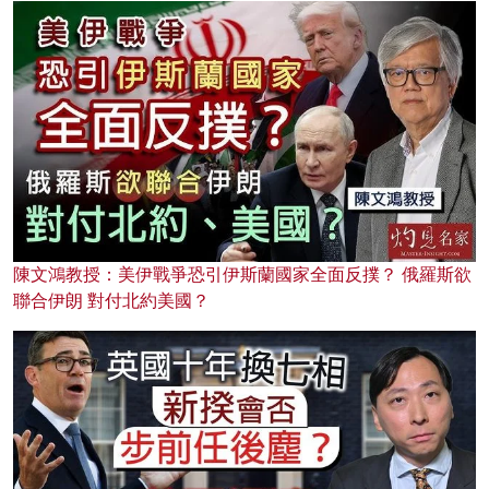
陳文鴻教授：美伊戰爭恐引伊斯蘭國家全面反撲？ 俄羅斯欲
聯合伊朗 對付北約美國？