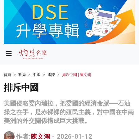
政局
教育
文化
財經
首頁
政局
中國
國際
排斥中國 | 陳文鴻
生活
排斥中國
健康
美國侵略委內瑞拉，把委國的經濟命脈──石油
商業
操之在手，是赤裸裸的殖民主義，對中國在中南
美洲的外交關係構成巨大挑戰。
科技
影片
作者:
陳文鴻
- 2026-01-12