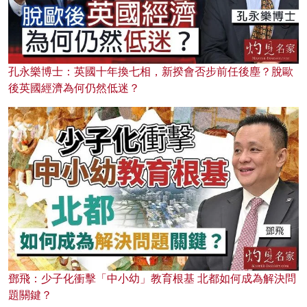
孔永樂博士：英國十年換七相，新揆會否步前任後塵？脫歐
後英國經濟為何仍然低迷？
鄧飛：少子化衝擊「中小幼」教育根基 北都如何成為解決問
題關鍵？