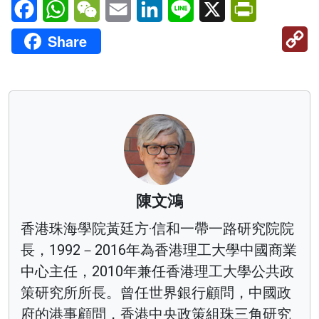
Facebook
WhatsApp
WeChat
Email
LinkedIn
Line
X
PrintFriendl
C
Share
Li
陳文鴻
香港珠海學院黃廷方·信和一帶一路研究院院
長，1992－2016年為香港理工大學中國商業
中心主任，2010年兼任香港理工大學公共政
策研究所所長。曾任世界銀行顧問，中國政
府的港事顧問，香港中央政策組珠三角研究