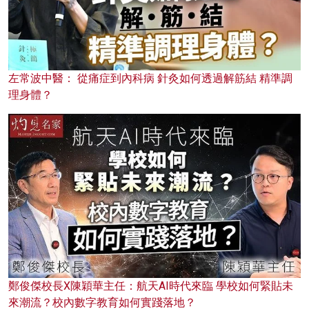
左常波中醫： 從痛症到內科病 針灸如何透過解筋結 精準調
理身體？
鄭俊傑校長X陳穎華主任：航天AI時代來臨 學校如何緊貼未
來潮流？校內數字教育如何實踐落地？