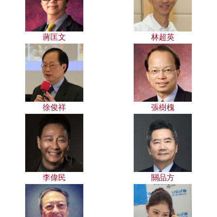
蔣匡文
林超英
徐俊祥
張樹槐
李偉民
關品方