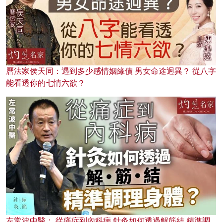
曆法家侯天同：遇到多少感情姻緣債 男女命途迥異？ 從八字
能看透你的七情六欲？
左常波中醫： 從痛症到內科病 針灸如何透過解筋結 精準調