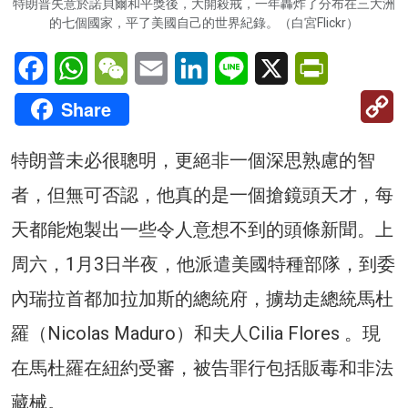
特朗普失意於諾貝爾和平獎後，大開殺戒，一年轟炸了分布在三大洲
的七個國家，平了美國自己的世界紀錄。（白宮Flickr）
Facebook
WhatsApp
WeChat
Email
LinkedIn
Line
X
PrintFriendl
C
Share
Li
特朗普未必很聰明，更絕非一個深思熟慮的智
者，但無可否認，他真的是一個搶鏡頭天才，每
天都能炮製出一些令人意想不到的頭條新聞。上
周六，1月3日半夜，他派遣美國特種部隊，到委
內瑞拉首都加拉加斯的總統府，擄劫走總統馬杜
羅（Nicolas Maduro）和夫人Cilia Flores 。現
在馬杜羅在紐約受審，被告罪行包括販毒和非法
藏械。