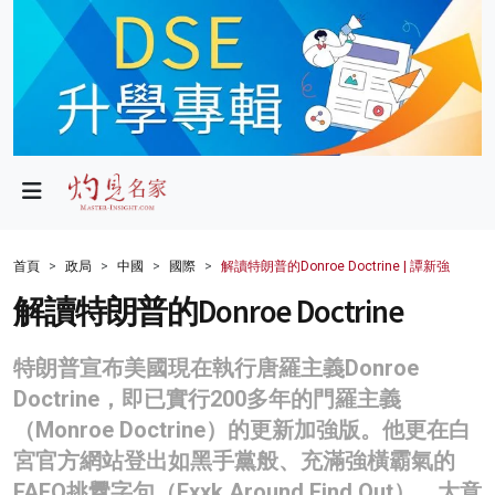
政局
教育
文化
財經
首頁
政局
中國
國際
解讀特朗普的Donroe Doctrine | 譚新強
生活
解讀特朗普的Donroe Doctrine
健康
特朗普宣布美國現在執行唐羅主義Donroe
商業
Doctrine，即已實行200多年的門羅主義
（Monroe Doctrine）的更新加強版。他更在白
科技
宮官方網站登出如黑手黨般、充滿強橫霸氣的
影片
FAFO挑釁字句（Fxxk Around Find Out），大意