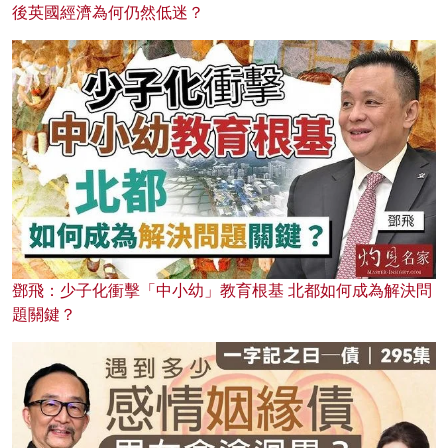
後英國經濟為何仍然低迷？
鄧飛：少子化衝擊「中小幼」教育根基 北都如何成為解決問
題關鍵？