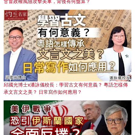
甘冒政權風險攻擊美軍，背後有何盤算？
邱國光博士x潘詠儀校長：學習古文有何意義？ 粵語怎樣傳
承文言文之美？ 日常寫作如何應用？