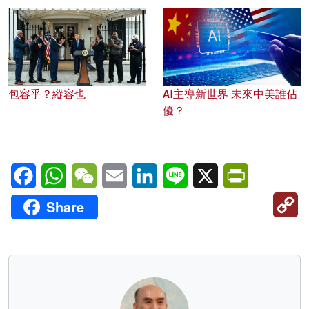
包容乎？縱容也
AI主導新世界 未來中美誰佔
優？
Facebook
WhatsApp
WeChat
Email
LinkedIn
Line
X
PrintFriendl
C
Share
Li