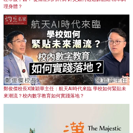
理身體？
鄭俊傑校長X陳穎華主任：航天AI時代來臨 學校如何緊貼未
來潮流？校內數字教育如何實踐落地？