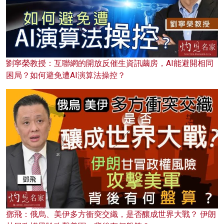
劉寧榮教授：互聯網的開放反催生資訊繭房，AI能避開相同
困局？如何避免遭AI演算法操控？
鄧飛：俄烏、美伊多方衝突交織，是否釀成世界大戰？ 伊朗