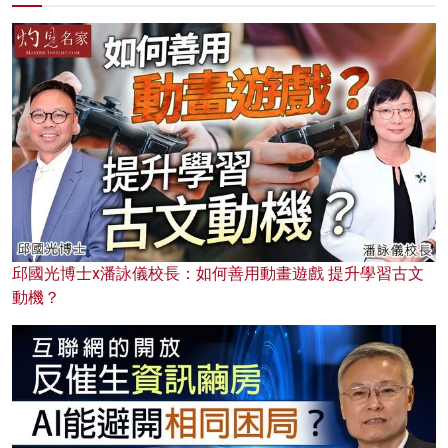
邱國光博士x潘詠儀校長：如何善用動畫遊戲 提升學習古文
動機？