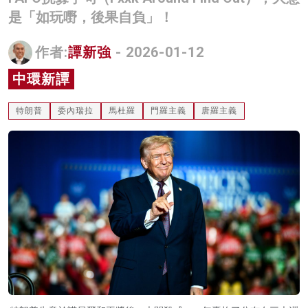
是「如玩嘢，後果自負」！
名家榜
灼見活動
作者:
譚新強
- 2026-01-12
關於我們
中環新譚
特朗普
委內瑞拉
馬杜羅
門羅主義
唐羅主義