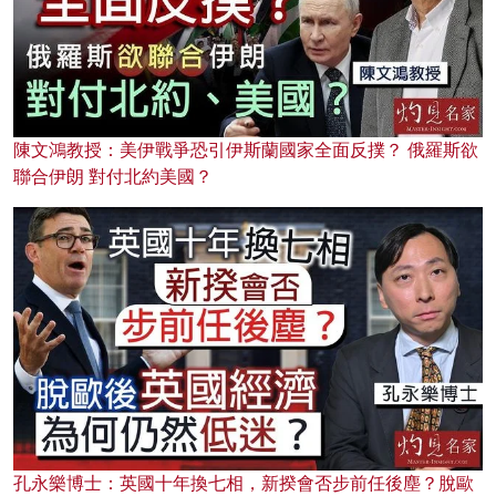
陳文鴻教授：美伊戰爭恐引伊斯蘭國家全面反撲？ 俄羅斯欲
聯合伊朗 對付北約美國？
孔永樂博士：英國十年換七相，新揆會否步前任後塵？脫歐