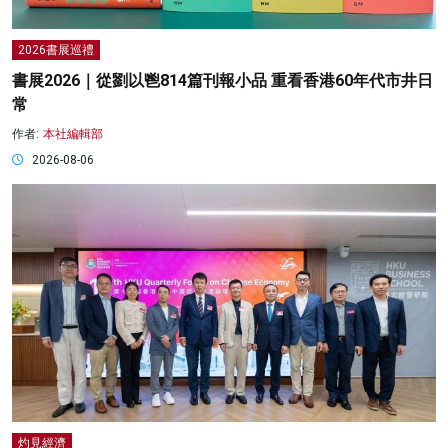
2026書展巡禮
書展2026｜從劉以鬯814篇刊報小品 重看香港60年代市井日
常
作者:
本社編輯部
2026-08-06
灼見經濟