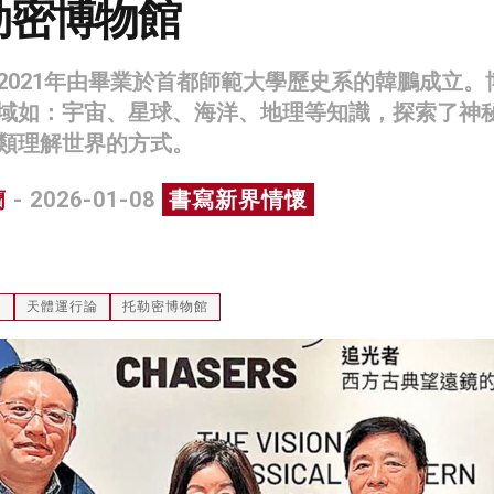
勒密博物館
2021年由畢業於首都師範大學歷史系的韓鵬成立。
域如：宇宙、星球、海洋、地理等知識，探索了神
類理解世界的方式。
蘭
- 2026-01-08
書寫新界情懷
圖
天體運行論
托勒密博物館