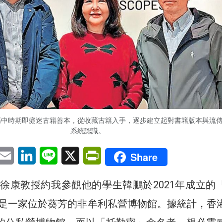
高中時期即癡迷古籍善本，從收藏古籍入手，逐步建立起對書籍版本與流
系統認識。
pp
eChat
Email
LinkedIn
Line
X
PrintFriendly
Share
徐康教授約我參觀他的學生韓鵬於2021年成立的
是一家位於葵芳的非牟利私營博物館。據統計，香