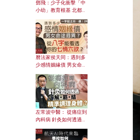
鄧飛：少子化衝擊「中
小幼」教育根基 北都如
何成為解決問題關鍵？
曆法家侯天同：遇到多
少感情姻緣債 男女命途
迥異？ 從八字能看透你
的七情六欲？
左常波中醫： 從痛症到
內科病 針灸如何透過解
筋結 精準調理身體？