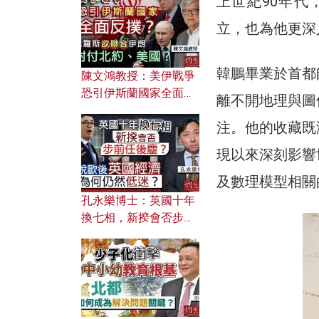
上世紀90年
文之美？ 日常寫作如何
應用？
立，也為他更深
韓鵬畢業於首都
陳文鴻教授：美伊戰爭
恐引伊斯蘭國家全面反
離不開地理與圖
撲？ 俄羅斯欲聯合伊朗
注。他的收藏既
對付北約美國？
現以來深刻影響
及數理模型相關
孔永樂博士：英國十年
換七相，新揆會否步前
任後塵？脫歐後英國經
濟為何仍然低迷？