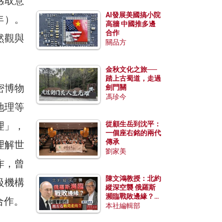
感取意
AI發展美國搞小院
8年）。
高牆 中國推多邊
合作
然觀與
關品方
金秋文化之旅──
踏上古蜀道，走過
密博物
劍門關
馮珍今
地理等
理」，
從顧生岳到沈平：
一個座右銘的兩代
傳承
理解世
劉家美
作，曾
陳文鴻教授：北約
級機構
縱深空襲 俄羅斯
瀕臨戰敗邊緣？中
合作。
國零部件能左右戰
本社編輯部
局走向？