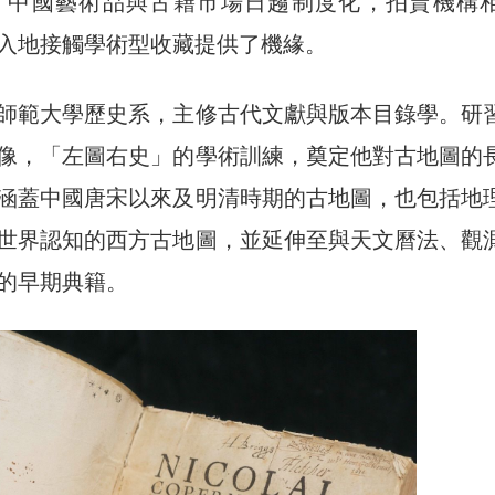
代，中國藝術品與古籍市場日趨制度化，拍賣機構
入地接觸學術型收藏提供了機緣。
師範大學歷史系，主修古代文獻與版本目錄學。研
像，「左圖右史」的學術訓練，奠定他對古地圖的
涵蓋中國唐宋以來及明清時期的古地圖，也包括地
世界認知的西方古地圖，並延伸至與天文曆法、觀
的早期典籍。