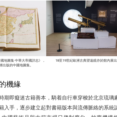
18至19世紀歐洲古典望遠鏡亦於館內展
國地圖集·中華大帝國詳志》，
洲出版的中國地圖集。
的機緣
時期即癡迷古籍善本，騎着自行車穿梭於北京琉璃
籍入手，逐步建立起對書籍版本與流傳脈絡的系統