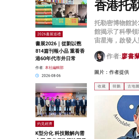
香港托
托勒密博物館於
館揭示了科學領
2026書展巡禮
宙星海，啟發人
書展2026｜從劉以鬯
814篇刊報小品 重看香
作者:
廖書
港60年代市井日常
作者:
本社編輯部
圖片：作者提供
2026-08-06
收藏
韓鵬
古地
灼見經濟
K型分化 科技難解內需