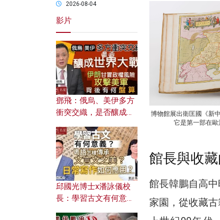
2026-08-04
影片
鄧飛：俄烏、美伊多方
衝突交織，是否釀成世
博物館展出衛匡國《新中
它是第一部在歐
界大戰？ 伊朗甘冒政權
風險攻擊美軍，背後有
何盤算？
館長與收藏
館長韓鵬自高中
邱國光博士x潘詠儀校
長：學習古文有何意
家園，從收藏古
義？ 粵語怎樣傳承文言