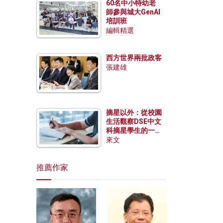
60名中小特幼老
師參與城大GenAI
培訓班
編輯精選
西方世界兩批政客
張建雄
摘星以外：從校園
生活觀察DSE中文
科摘星學生的一點
特質
來文
推薦作家