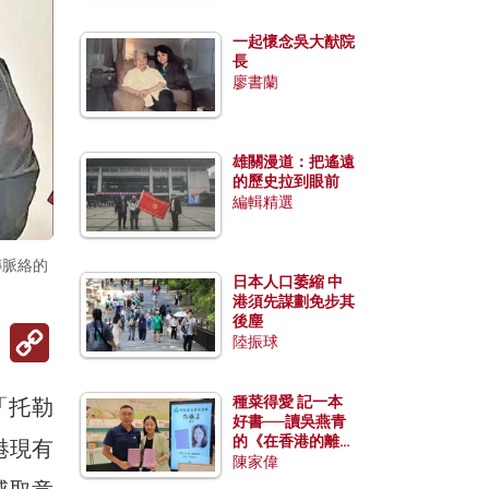
一起懷念吳大猷院
長
廖書蘭
雄關漫道：把遙遠
的歷史拉到眼前
編輯精選
傳脈絡的
日本人口萎縮 中
港須先謀劃免步其
後塵
Copy
陸振球
Link
種菜得愛 記一本
「托勒
好書──讀吳燕青
的《在香港的離島
港現有
種菜》
陳家偉