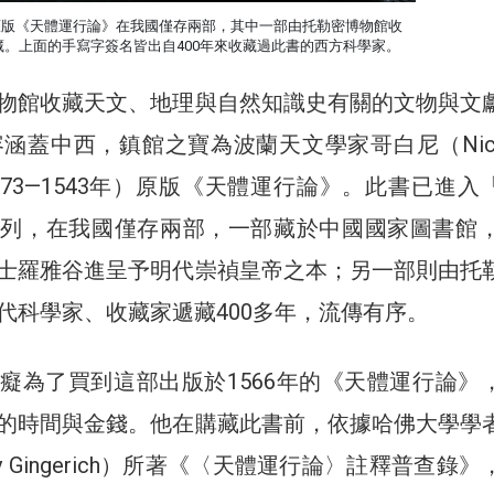
原版《天體運行論》在我國僅存兩部，其中一部由托勒密博物館收
藏。上面的手寫字簽名皆出自400年來收藏過此書的西方科學家。
物館收藏天文、地理與自然知識史有關的文物與文
容涵蓋中西，鎮館之寶為波蘭天文學家哥白尼（Nicol
us，1473—1543年）原版《天體運行論》。此書已進
列，在我國僅存兩部，一部藏於中國國家圖書館，
士羅雅谷進呈予明代崇禎皇帝之本；另一部則由托
代科學家、收藏家遞藏400多年，流傳有序。
癡為了買到這部出版於1566年的《天體運行論》
的時間與金錢。他在購藏此書前，依據哈佛大學學
ay Gingerich）所著《〈天體運行論〉註釋普查錄