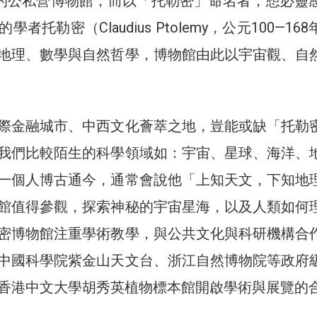
型的公私營博物館，而以「托勒密」命名者，想必靈
者托勒密（Claudius Ptolemy，公元100—16
地理、數學與自然哲學，博物館由此以宇宙觀、自
際金融城市、中西文化薈萃之地，豈能或缺「托勒
我們比較陌生的科學領域如：宇宙、星球、海洋、
一個人博古通今，通常會說他「上知天文，下知地
館值得參觀，探索神秘的宇宙星海，以及人類如何
密博物館注重學術教學，與公共文化與科研機構合
中國科學院紫金山天文台、浙江自然博物院等政府
香港中文大學胡秀英植物標本館開啟學術與展覽的