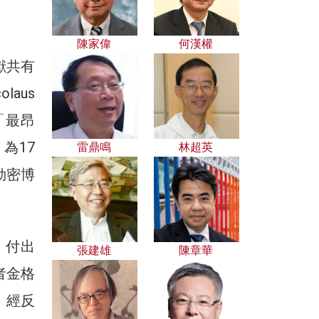
陳家偉
何漢權
獻共有
aus
入「最昂
為17
雷鼎鳴
林超英
勒密博
，付出
張建雄
陳章華
者金格
》，經反