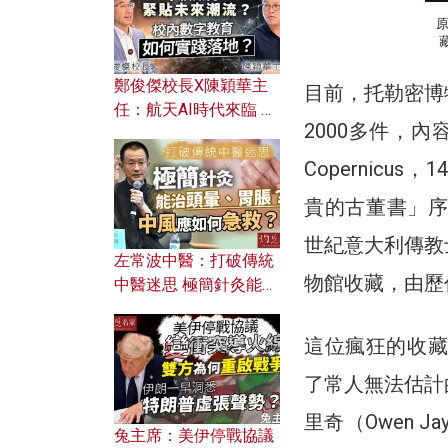
鄭俊傑校長X陳穎華主
目前，托勒密博
任：航天AI時代來臨 學
2000多件，內
校如何緊貼未來潮流？
校內數字教育如何實踐
Copernic
落地？
貴的古董書」序
世紀意大利傳教
左常波中醫：打破傳統
物館收藏，由歷
中醫迷思 極簡針灸能治
頭暈、胃脹？中風應如
何急救？
這位瘋狂的收藏
了常人無法估計
里奇（Owen J
兔主席：美伊停戰協議