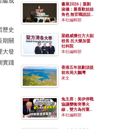
相繼成
書展2026｜葉劉
淑儀：最喜歡姐姐
角色 無官職說話
包袱少
本社編輯部
習歷史
梁鏡威獲任方大副
長期關
校長 呂大樂加盟
社科院
理大發
本社編輯部
測實踐
香港五年規劃須提
前布局大鵬灣
來文
兔主席：美伊停戰
協議變衝突導火
線，雙方為何重啟
戰爭？伊朗一早洞
本社編輯部
悉特朗普虛張聲
勢？