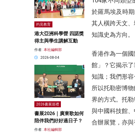
104家不同類
於羅馬埃及時期的學
其人橫跨天文、
灼見教育
港大亞洲科學營 四諾獎
知識史為方向。
得主與學生講解互動
作者:
本社編輯部
香港作為一個國
2026-08-04
館」？它揭示了
知識；我們形容
所以托勒密博物
界的方式。托勒
2026書展巡禮
與中國科技館、
書展2026｜廣東歌如何
陪伴我們好好過日子？
合辦展覽，亦與
作者:
本社編輯部