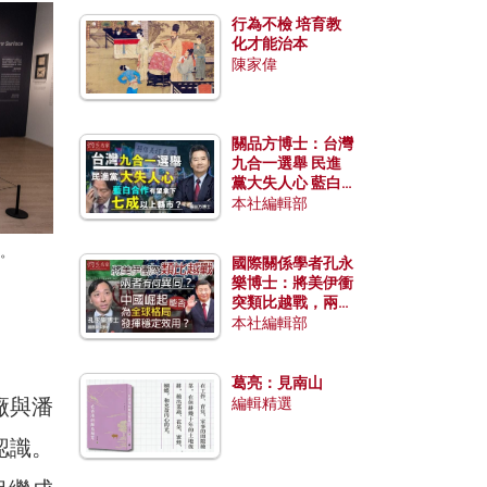
行為不檢 培育教
化才能治本
陳家偉
關品方博士：台灣
九合一選舉 民進
黨大失人心 藍白
合作有望拿下七成
本社編輯部
以上縣市？
出。
國際關係學者孔永
樂博士：將美伊衝
突類比越戰，兩者
有何異同？中國崛
本社編輯部
起能否為全球格局
發揮穩定效用？
葛亮：見南山
廠與潘
編輯精選
認識。