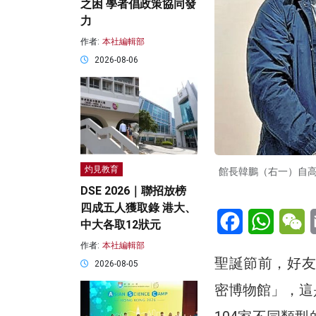
之困 學者倡政策協同發
力
作者:
本社編輯部
2026-08-06
灼見教育
館長韓鵬（右一）自
DSE 2026｜聯招放榜
四成五人獲取錄 港大、
Facebook
WhatsA
W
中大各取12狀元
作者:
本社編輯部
聖誕節前，好友
2026-08-05
密博物館」，這