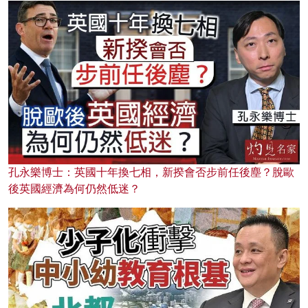
孔永樂博士：英國十年換七相，新揆會否步前任後塵？脫歐
後英國經濟為何仍然低迷？