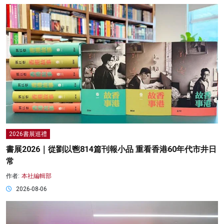
2026書展巡禮
書展2026｜從劉以鬯814篇刊報小品 重看香港60年代市井日
常
作者:
本社編輯部
2026-08-06