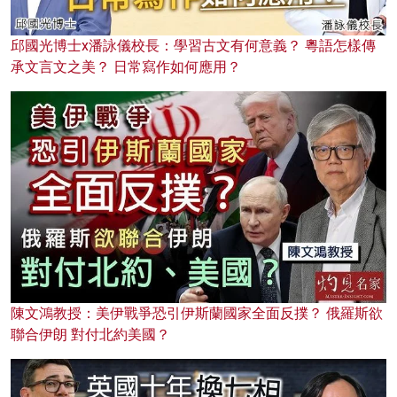
邱國光博士x潘詠儀校長：學習古文有何意義？ 粵語怎樣傳
承文言文之美？ 日常寫作如何應用？
陳文鴻教授：美伊戰爭恐引伊斯蘭國家全面反撲？ 俄羅斯欲
聯合伊朗 對付北約美國？