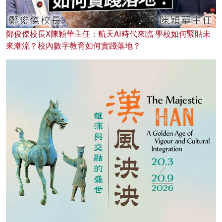
鄭俊傑校長X陳穎華主任：航天AI時代來臨 學校如何緊貼未
來潮流？校內數字教育如何實踐落地？