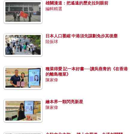
雄關漫道：把遙遠的歷史拉到眼前
編輯精選
日本人口萎縮 中港須先謀劃免步其後塵
陸振球
種菜得愛 記一本好書──讀吳燕青的《在香港
的離島種菜》
陳家偉
繪本界一顆閃亮新星
陳家偉