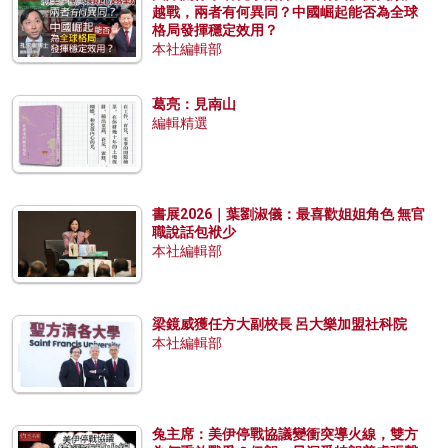
越戰，兩者有何異同？中國崛起能否為全球
格局發揮穩定效用？
本社編輯部
葛亮：見南山
編輯精選
書展2026｜葉劉淑儀：最喜歡姐姐角色 無官
職說話包袱少
本社編輯部
梁鏡威獲任方大副校長 呂大樂加盟社科院
本社編輯部
兔主席：美伊停戰協議變衝突導火線，雙方