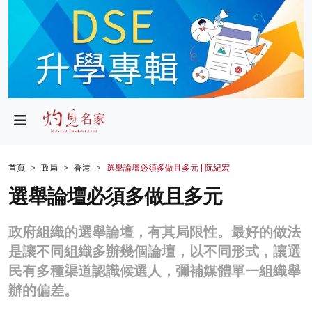
政局
教育
文化
財經
首頁
政局
香港
選舉論壇必須多做且多元 | 阮紀宏
生活
選舉論壇必須多做且多元
健康
政府組織的選舉論壇，有其局限性。最好的做法
商業
是讓不同組織多辦幾個論壇，以不同形式，讓選
民有多種渠道認識候選人，彌補媒體單一組織舉
科技
辦的偏差。
影片