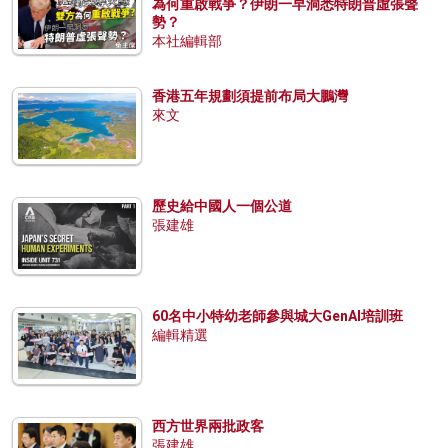
為何重啟戰爭？伊朗一早洞悉特朗普虛張聲
勢？
本社編輯部
香港五年規劃須提前布局大鵬灣
來文
歷史給中國人一個公道
張建雄
60名中小特幼老師參與城大GenAI培訓班
編輯精選
西方世界兩批政客
張建雄