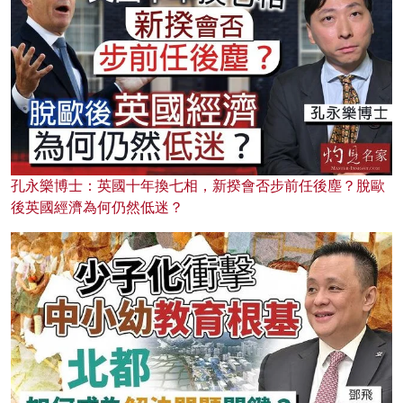
孔永樂博士：英國十年換七相，新揆會否步前任後塵？脫歐
後英國經濟為何仍然低迷？