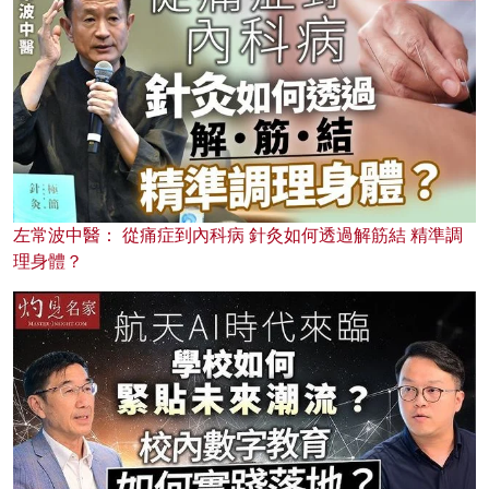
左常波中醫： 從痛症到內科病 針灸如何透過解筋結 精準調
理身體？