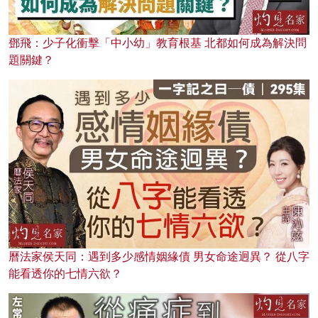
鄧飛：少子化衝擊「中小幼」教育根基 北都如何成為解決問
題關鍵？
曆法家侯天同：遇到多少感情姻緣債 男女命途迥異？ 從八字
能看透你的七情六欲？