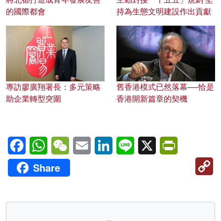
的國際都會
持為生態文明建設作出貢獻
專訪廖廣翔署長：多元策略
舊香港模式已然落幕──恰是
助企業轉型突圍
香港開新篇章的契機
Facebook
WhatsApp
WeChat
Email
LinkedIn
Line
X
PrintFriendl
C
Share
Li