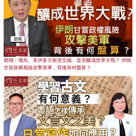
鄧飛：俄烏、美伊多方衝突交織，是否釀成世界大戰？ 伊朗
甘冒政權風險攻擊美軍，背後有何盤算？