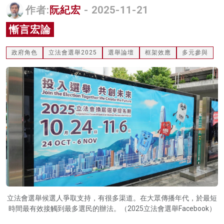
作者:
阮紀宏
- 2025-11-21
名家榜
慚言宏論
灼見活動
政府角色
立法會選舉2025
選舉論壇
框架效應
多元參與
關於我們
立法會選舉候選人爭取支持，有很多渠道。在大眾傳播年代，於最短
時間最有效接觸到最多選民的辦法。（2025立法會選舉Facebook）