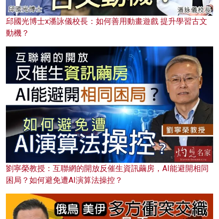
邱國光博士x潘詠儀校長：如何善用動畫遊戲 提升學習古文
動機？
劉寧榮教授：互聯網的開放反催生資訊繭房，AI能避開相同
困局？如何避免遭AI演算法操控？