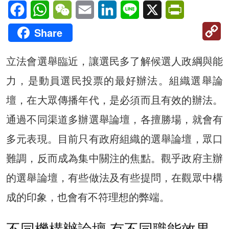
Facebook
WhatsApp
WeChat
Email
LinkedIn
Line
X
PrintFriendl
C
Share
Li
立法會選舉臨近，讓選民多了解候選人政綱與能
力，是動員選民投票的最好辦法。組織選舉論
壇，在大眾傳播年代，是必須而且有效的辦法。
通過不同渠道多辦選舉論壇，各擅勝場，就會有
多元表現。目前只有政府組織的選舉論壇，眾口
難調，反而成為集中關注的焦點。觀乎政府主辦
的選舉論壇，有些做法及有些提問，在觀眾中構
成的印象，也會有不符理想的弊端。