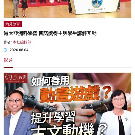
灼見教育
港大亞洲科學營 四諾獎得主與學生講解互動
作者:
本社編輯部
2026-08-04
影片