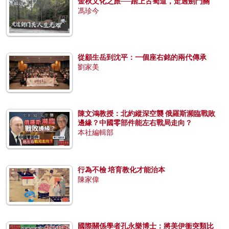
金秋文化之旅──踏上古蜀道，走過劍門關
馮珍今
從顧生岳到沈平：一個座右銘的兩代傳承
劉家美
陳文鴻教授：北約縱深空襲 俄羅斯瀕臨戰敗
邊緣？中國零部件能左右戰局走向？
本社編輯部
行為不檢 培育教化才能治本
陳家偉
國際關係學者孔永樂博士：將美伊衝突類比