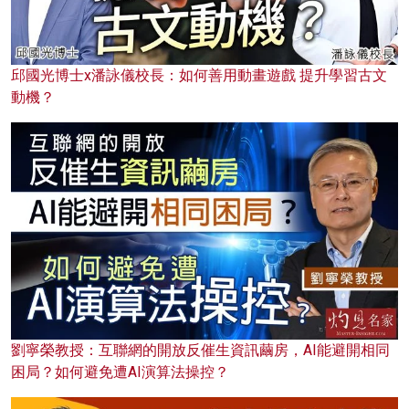
邱國光博士x潘詠儀校長：如何善用動畫遊戲 提升學習古文
動機？
劉寧榮教授：互聯網的開放反催生資訊繭房，AI能避開相同
困局？如何避免遭AI演算法操控？