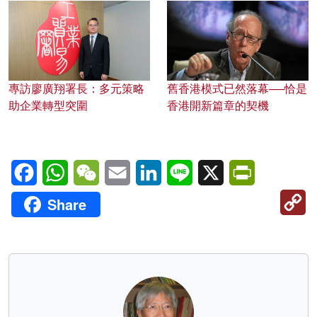
專訪廖廣翔署長：多元策略
舊香港模式已然落幕──恰是
助企業轉型突圍
香港開新篇章的契機
Facebook
WhatsApp
WeChat
Email
LinkedIn
Line
X
PrintFriendl
C
Share
Li