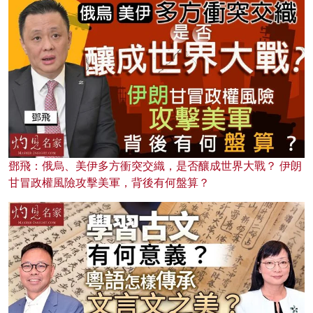
鄧飛：俄烏、美伊多方衝突交織，是否釀成世界大戰？ 伊朗
甘冒政權風險攻擊美軍，背後有何盤算？