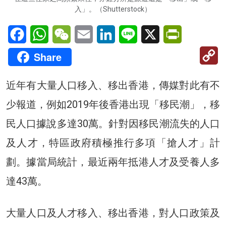
入」。（Shutterstock）
Facebook
WhatsApp
WeChat
Email
LinkedIn
Line
X
PrintFriendl
C
Share
Li
近年有大量人口移入、移出香港，傳媒對此有不
少報道，例如2019年後香港出現「移民潮」，移
民人口據說多達30萬。針對因移民潮流失的人口
及人才，特區政府積極推行多項「搶人才」計
劃。據當局統計，最近兩年抵港人才及受養人多
達43萬。
大量人口及人才移入、移出香港，對人口政策及