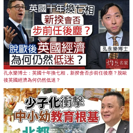
孔永樂博士：英國十年換七相，新揆會否步前任後塵？脫歐
後英國經濟為何仍然低迷？