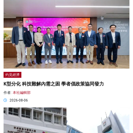
灼見經濟
K型分化 科技難解內需之困 學者倡政策協同發力
作者:
本社編輯部
2026-08-06