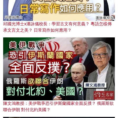
邱國光博士x潘詠儀校長：學習古文有何意義？ 粵語怎樣傳
承文言文之美？ 日常寫作如何應用？
陳文鴻教授：美伊戰爭恐引伊斯蘭國家全面反撲？ 俄羅斯欲
聯合伊朗 對付北約美國？