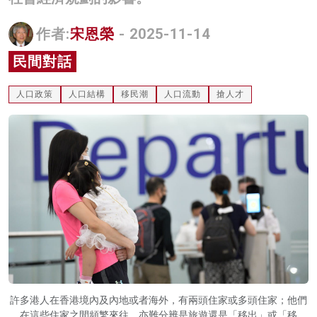
名家榜
作者:
宋恩榮
- 2025-11-14
灼見活動
民間對話
關於我們
人口政策
人口結構
移民潮
人口流動
搶人才
許多港人在香港境內及內地或者海外，有兩頭住家或多頭住家；他們
在這些住家之間頻繁來往，亦難分辨是旅遊還是「移出」或「移