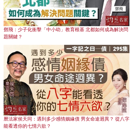
鄧飛：少子化衝擊「中小幼」教育根基 北都如何成為解決問
題關鍵？
曆法家侯天同：遇到多少感情姻緣債 男女命途迥異？ 從八字
能看透你的七情六欲？