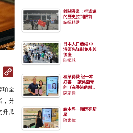
雄關漫道：把遙遠
的歷史拉到眼前
編輯精選
日本人口萎縮 中
港須先謀劃免步其
後塵
陸振球
Copy
Link
種菜得愛 記一本
好書──讀吳燕青
的《在香港的離島
獎項全
種菜》
陳家偉
者，分
繪本界一顆閃亮新
文升瓜
星
陳家偉