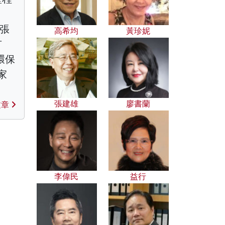
、張
高希均
黃珍妮
有
環保
家
張建雄
廖書蘭
文章
李偉民
益行