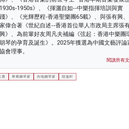
1930s-1950s》、《揮灑自如--中樂指揮培訓與實
踐》、《光輝歷程-香港聖樂團65載》、與張有興
家偉合著《世紀自述--香港首位華人市政局主席張
興》、為前輩好友周凡夫補編《弦起：香港中樂團
胡琴的孕育及誕生》。2025年獲選為中國文藝評論
協會理事。
閱讀所有
大賽
華裔鋼琴家
內地鋼琴家
陸逸軒