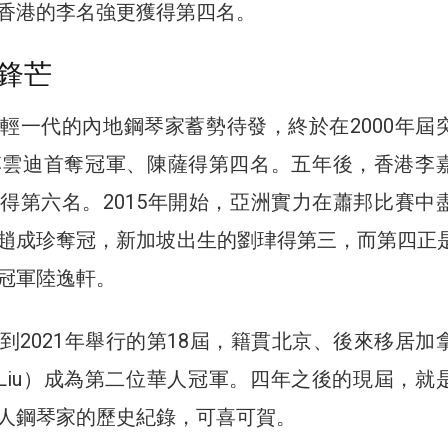
香港的李名強更獲得第四名。
鋒芒
輕一代的內地鋼琴家蓄勢待發，終於在2000年屆
李雲迪首奪冠軍、陳薩得第四名。五年後，香港李
得第六名。2015年開始，亞洲實力在蕭邦比賽中
趙成珍奪冠，新加坡出生的劉珒得第三，而第四正
冠軍陸逸軒。
到2021年舉行的第18屆，籍貫北京、後來移居加
e Liu）成為第二位華人冠軍。四年之後的現屆，就
人鋼琴家的歷史紀錄，可喜可賀。