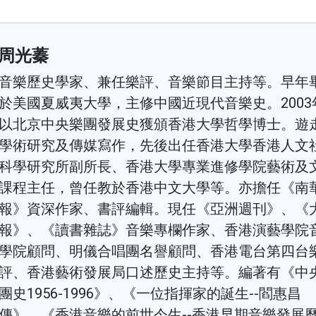
周光蓁
音樂歷史學家、兼任樂評、音樂節目主持等。早年
於美國夏威夷大學，主修中國近現代音樂史。2003
以北京中央樂團發展史獲頒香港大學哲學博士。遊
學術研究及傳媒寫作，先後出任香港大學香港人文
科學研究所副所長、香港大學專業進修學院藝術及
課程主任，曾任教於香港中文大學等。亦擔任《南
報》資深作家、書評編輯。現任《亞洲週刊》、《
報》、《讀書雜誌》音樂專欄作家、香港演藝學院
學院顧問、明儀合唱團名譽顧問、香港電台第四台
評、香港藝術發展局口述歷史主持等。編著有《中
團史1956-1996》、《一位指揮家的誕生--閻惠昌
傳》、《香港音樂的前世今生--香港早期音樂發展