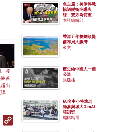
兔主席：美伊停戰
協議變衝突導火
線，雙方為何重啟
戰爭？伊朗一早洞
本社編輯部
悉特朗普虛張聲
勢？
香港五年規劃須提
前布局大鵬灣
來文
歷史給中國人一個
團、凌
公道
樂團首
張建雄
現超出
夜譚
60名中小特幼老
師參與城大GenAI
培訓班
Copy
編輯精選
Link