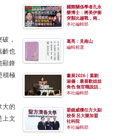
國際關係學者孔永
樂博士：將美伊衝
突類比越戰，兩者
有何異同？中國崛
本社編輯部
起能否為全球格局
發揮穩定效用？
突破，
葛亮：見南山
編輯精選
嘉齡也
盡顯鋒
是積極
書展2026｜葉劉
淑儀：最喜歡姐姐
角色 無官職說話
包袱少
本社編輯部
拿大的
梁鏡威獲任方大副
校長 呂大樂加盟
是上文
社科院
本社編輯部