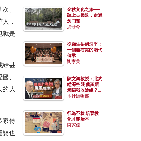
首次。
金秋文化之旅──
踏上古蜀道，走過
加華人，
劍門關
馮珍今
也就是
從顧生岳到沈平：
一個座右銘的兩代
傳承
劉家美
成績甚
愛國、
陳文鴻教授：北約
縱深空襲 俄羅斯
人的大
瀕臨戰敗邊緣？中
國零部件能左右戰
本社編輯部
局走向？
行為不檢 培育教
化才能治本
琴家傅
陳家偉
聖嬰也