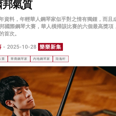
蕭邦氣質
年資料，年輕華人鋼琴家似乎對之情有獨鍾，而且
蕭邦國際鋼琴大賽，華人橫掃該比賽的六個最高獎項
的首次。
蓁
- 2025-10-28
樂樂新集
大賽
華裔鋼琴家
內地鋼琴家
陸逸軒