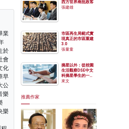
西方世界兩批政客
張建雄
畢業
市區再生局範式實
現真正的市區重建
年
3.0
張量童
走於
社會
摘星以外：從校園
文化
生活觀察DSE中文
華早
科摘星學生的一點
特質
來文
大公
音樂
推薦作家
樂
央樂
歷程