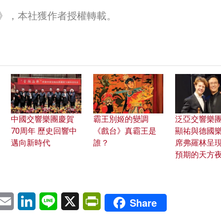
》，本社獲作者授權轉載。
中國交響樂團慶賀
霸王別姬的變調
泛亞交響樂
70周年 歷史回響中
《戲台》真霸王是
顯祐與德國
邁向新時代
誰？
席弗羅林呈
預期的天方
pp
eChat
Email
LinkedIn
Line
X
PrintFriendly
Share