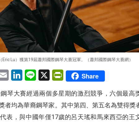
Eric Lu）獲第19屆蕭邦國際鋼琴大賽冠軍。（蕭邦國際鋼琴大賽網）
pp
eChat
Email
LinkedIn
Line
X
PrintFriendly
Share
際鋼琴大賽經過兩個多星期的激烈競爭，六個最高
獎者均為華裔鋼琴家。其中第四、第五名為雙得獎
代表，與中國年僅17歲的呂天瑤和馬來西亞的王