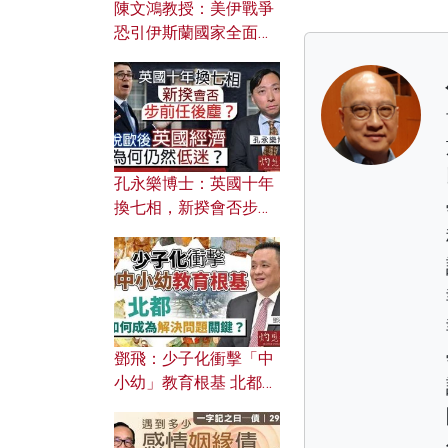
陳文鴻教授：美伊戰爭
恐引伊斯蘭國家全面反
撲？ 俄羅斯欲聯合伊朗
對付北約美國？
孔永樂博士：英國十年
換七相，新揆會否步前
任後塵？脫歐後英國經
濟為何仍然低迷？
鄧飛：少子化衝擊「中
小幼」教育根基 北都如
何成為解決問題關鍵？