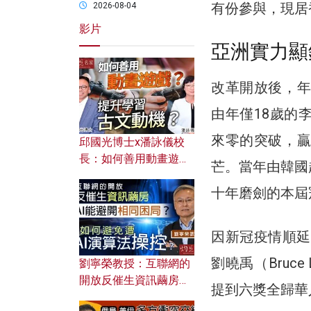
有份參與，現居
2026-08-04
影片
亞洲實力顯
改革開放後，年
由年僅18歲的
來零的突破，贏
邱國光博士x潘詠儀校
長：如何善用動畫遊戲
芒。當年由韓國
提升學習古文動機？
十年磨劍的本屆
因新冠疫情順延
劉曉禹（Bruc
劉寧榮教授：互聯網的
開放反催生資訊繭房，
提到六獎全歸華
AI能避開相同困局？如