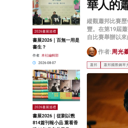
華人的
縱觀蕭邦比賽歷
豐。在第19屆
2026書展巡禮
自比賽舉辦以來
書展2026｜百無一用是
書生？
作者:
周光
作者:
本社編輯部
2026-08-07
蕭邦
蕭邦國際鋼琴
2026書展巡禮
書展2026｜從劉以鬯
814篇刊報小品 重看香