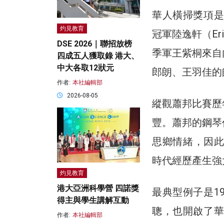
華人橫掃獎項是
灼見教育
冠軍陸逸軒（Eri
DSE 2026｜聯招放榜
季軍王紫桐來自
四成五人獲取錄 港大、
中大各取12狀元
郎朗、王羽佳的
作者:
本社編輯部
2026-08-05
縱觀蕭邦比賽歷
豐。蕭邦的鋼琴
思鄉情緒，因此
時代經歷產生強
灼見教育
港大亞洲科學營 四諾獎
最典型例子是1
得主與學生講解互動
聰，也開啟了華
作者:
本社編輯部