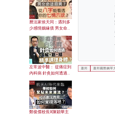
曆法家侯天同：遇到多
少感情姻緣債 男女命途
迥異？ 從八字能看透你
的七情六欲？
左常波中醫： 從痛症到
蕭邦
蕭邦國際鋼琴
內科病 針灸如何透過解
筋結 精準調理身體？
鄭俊傑校長X陳穎華主