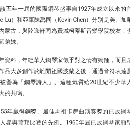
該五年一屆的國際鋼琴盛事自1927年成立以來的
c Lu）和亞軍陳禹同（Kevin Chen）分別是美、
內蒙古，與陸逸軒同為費城柯蒂斯音樂學院校友，
師弟妹。
年資料，年輕華人鋼琴家似乎對之情有獨鍾，而且
作品大多創作於離開祖國波蘭之後，通過音符表達
被譽為「鋼琴詩人」。這種氣質給20世紀不少華
大的共鳴。
955年贏得銅獎、最佳馬祖卡舞曲演奏獎的已故鋼
人參與蕭邦比賽的先例。1960年屆已故鋼琴家顧