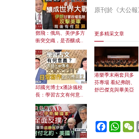
何避免遭AI演算法操
控？
原刊於《大公報
鄧飛：俄烏、美伊多方
更多精采文章
衝突交織，是否釀成世
界大戰？ 伊朗甘冒政權
風險攻擊美軍，背後有
何盤算？
港樂季末兩套貝多
芬專場 看紀弗朗、
邱國光博士x潘詠儀校
舒巴傑克與畢美亞
長：學習古文有何意
義？ 粵語怎樣傳承文言
文之美？ 日常寫作如何
應用？
Facebook
WhatsA
W