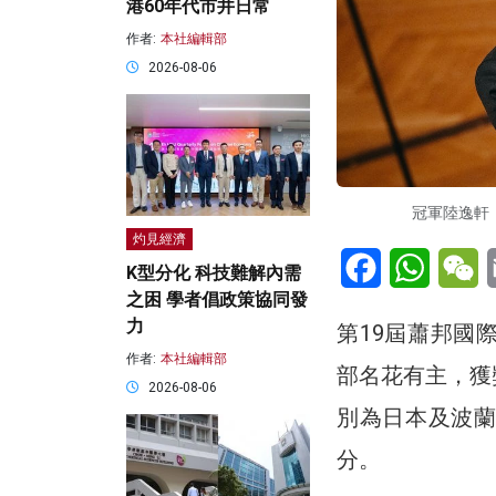
港60年代市井日常
作者:
本社編輯部
2026-08-06
冠軍陸逸軒（
灼見經濟
Facebook
WhatsA
W
K型分化 科技難解內需
之困 學者倡政策協同發
力
第19屆蕭邦國
作者:
本社編輯部
部名花有主，獲
2026-08-06
別為日本及波蘭
分。