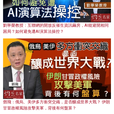
劉寧榮教授：互聯網的開放反催生資訊繭房，AI能避開相同
困局？如何避免遭AI演算法操控？
鄧飛：俄烏、美伊多方衝突交織，是否釀成世界大戰？ 伊朗
甘冒政權風險攻擊美軍，背後有何盤算？