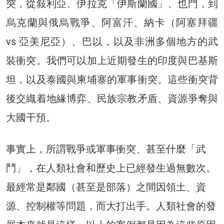
突，從敍利亞、伊拉克「伊斯蘭國」、也門，到
烏克蘭與俄烏戰爭、阿富汗、納卡（阿塞拜疆
vs 亞美尼亞）、巴以，以及非洲多個地方的武
裝衝突。我們可以加上近期發生的印度與巴基斯
坦，以及泰國與柬埔寨的軍事衝突。這些衝突背
後交織着地緣博弈、民族宗教矛盾、資源爭奪與
大國干預。
事實上，所謂戰爭或軍事衝突、甚至什麼「武
鬥」，在人類社會和歷史上已經發生過無數次。
最經常是鄰國（甚至是部落）之間因領土、資
源、控制權等問題，而大打出手。人類社會的發