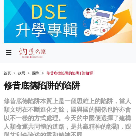
政局
教育
文化
財經
首頁
政局
國際
修昔底德陷阱的陷阱 | 謝祖墀
生活
修昔底德陷阱的陷阱
健康
修昔底德陷阱本質上是一個思維上的陷阱，當人
商業
類文明在不斷進化之餘，國與國的關係也許亦會
以不一樣的方式處理。今天的中國便選擇了建構
科技
人類命運共同體的道路，是共贏精神的彰顯，跟
影片
與艾利森論述的零和精神不同。