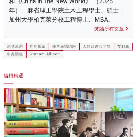
和《China in The New World》 （2025
年）。麻省理工學院土木工程學士、碩士；
加州大學柏克萊分校工程博士、MBA。
閱讀所有文章
灼見原創
灼見獨家
修昔底德陷阱
人類命運共同體
艾利森
中美關係
Graham Allison
編輯精選