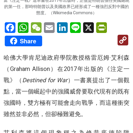
當《注定一戰》這本書在2017年出版時，正值是特朗普擔任美國總統
的第一任，那時特朗普以及美國政界已經形成了一種強烈反對中國的
態度。（Wikimedia Commons）
Facebook
WhatsApp
WeChat
Email
LinkedIn
Line
X
PrintFriendl
C
Share
Li
哈佛大學肯尼迪政府學院教授格雷厄姆·艾利森
（Graham Allison）在2017年出版的《注定一
戰》（
Destined for War
）一書裏提出了一個觀
點，當一個崛起中的強國威脅要取代現有的既有
強國時，雙方極有可能會走向戰爭，而這種衝突
雖然並非必然，但卻極難避免。
艾利森將這個現象稱之為修昔底德陷阱