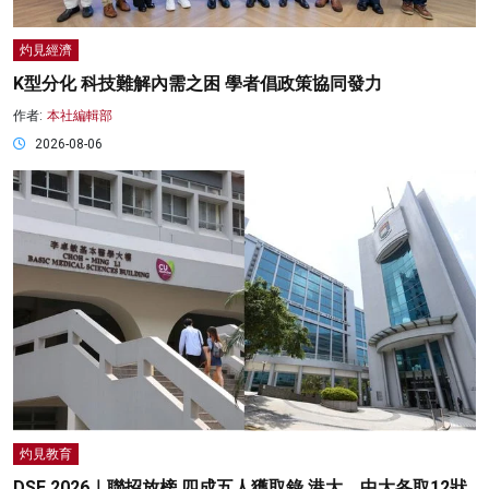
灼見經濟
K型分化 科技難解內需之困 學者倡政策協同發力
作者:
本社編輯部
2026-08-06
灼見教育
DSE 2026｜聯招放榜 四成五人獲取錄 港大、中大各取12狀