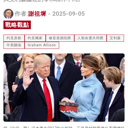
名家榜
作者:
謝祖墀
- 2025-09-05
灼見活動
戰略觀點
關於我們
灼見原創
灼見獨家
修昔底德陷阱
人類命運共同體
艾利森
中美關係
Graham Allison