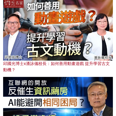
邱國光博士x潘詠儀校長：如何善用動畫遊戲 提升學習古文
動機？