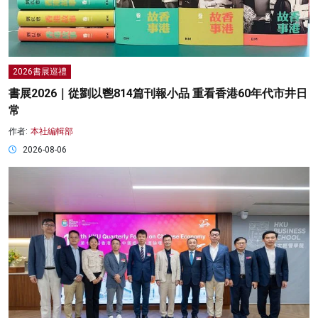
2026書展巡禮
書展2026｜從劉以鬯814篇刊報小品 重看香港60年代市井日
常
作者:
本社編輯部
2026-08-06