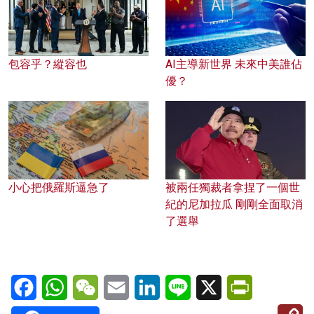
包容乎？縱容也
AI主導新世界 未來中美誰佔
優？
小心把俄羅斯逼急了
被兩任獨裁者拿捏了一個世
紀的尼加拉瓜 剛剛全面取消
了選舉
Facebook
WhatsApp
WeChat
Email
LinkedIn
Line
X
PrintFriendl
C