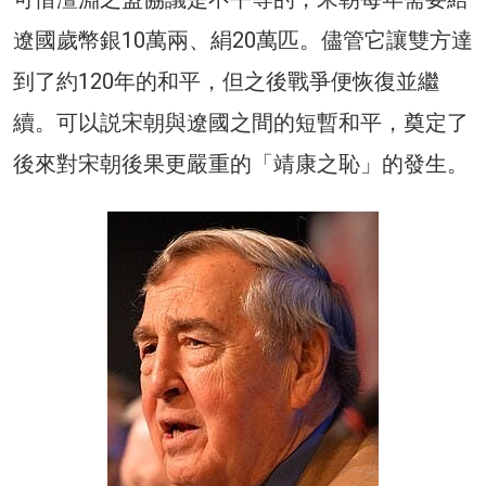
遼國歲幣銀10萬兩、絹20萬匹。儘管它讓雙方達
到了約120年的和平，但之後戰爭便恢復並繼
續。可以説宋朝與遼國之間的短暫和平，奠定了
後來對宋朝後果更嚴重的「靖康之恥」的發生。