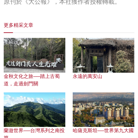
原刊於《大公報》，本社獲作者授權轉載。
更多精采文章
金秋文化之旅──踏上古蜀
永遠的萬安山
道，走過劍門關
蘭遊世界──台灣系列之南投
哈薩克斯坦──世界第九大國
篇