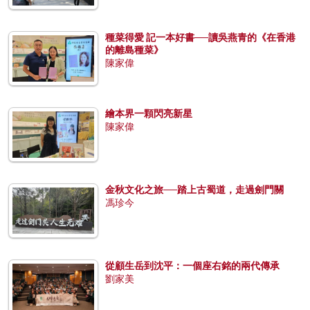
種菜得愛 記一本好書──讀吳燕青的《在香港
的離島種菜》
陳家偉
繪本界一顆閃亮新星
陳家偉
金秋文化之旅──踏上古蜀道，走過劍門關
馮珍今
從顧生岳到沈平：一個座右銘的兩代傳承
劉家美