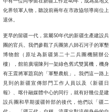
中有一位同學留在新疆工作近40年，成為當地文
化界領軍人物，聽說前兩年在市政協領導崗位上
退休。
更早的留疆一代，當屬50年代的新疆生產建設兵
團的官兵。我們參觀了兵團第八師石河子的軍墾
博物館（原址為新疆第二十二兵團機關辦公
樓），館前廣場陳列一架綠色舊式雙翼機，機身
有王震將軍題寫的「軍墾農航」。我們這一路上
見到的新疆宣傳部門工作人員以及《新疆日
報》、喀什融媒體中心的同行，就有好幾位是建
設兵團和早期援疆幹部的後代，他們以「疆二
代」、「疆三代」自稱，流露出對這個身份的自