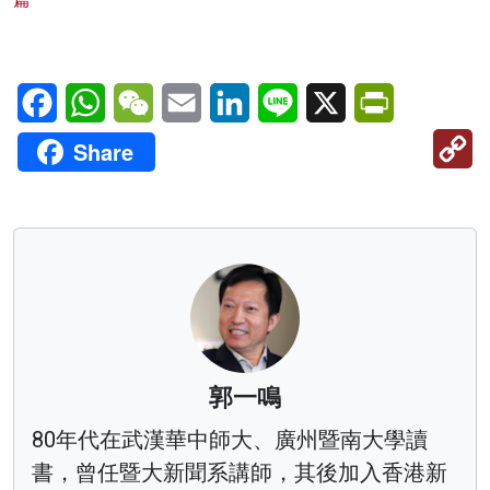
Facebook
WhatsApp
WeChat
Email
LinkedIn
Line
X
PrintFriendl
C
Share
Li
郭一鳴
80年代在武漢華中師大、廣州暨南大學讀
書，曾任暨大新聞系講師，其後加入香港新