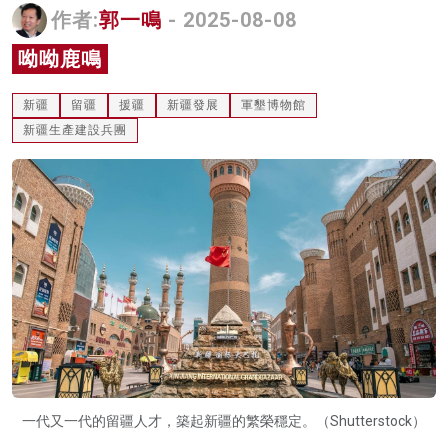
作者:
郭一鳴
- 2025-08-08
名家榜
呦呦鹿鳴
灼見活動
新疆
留疆
援疆
新疆發展
軍墾博物館
關於我們
新疆生產建設兵團
一代又一代的留疆人才，築起新疆的繁榮穩定。（Shutterstock）