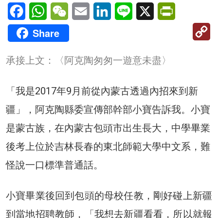
Facebook
WhatsApp
WeChat
Email
LinkedIn
Line
X
PrintFriendl
C
Share
Li
承接上文：
〈阿克陶匆匆一遊意未盡〉
「我是2017年9月前從內蒙古透過內招來到新
疆」，阿克陶縣委宣傳部幹部小寶告訴我。小寶
是蒙古族，在內蒙古包頭市出生長大，中學畢業
後考上位於吉林長春的東北師範大學中文系，難
怪說一口標準普通話。
小寶畢業後回到包頭的母校任教，剛好碰上新疆
到當地招聘教師，「我想去新疆看看，所以就報