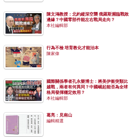
陳文鴻教授：北約縱深空襲 俄羅斯瀕臨戰敗
邊緣？中國零部件能左右戰局走向？
本社編輯部
行為不檢 培育教化才能治本
陳家偉
國際關係學者孔永樂博士：將美伊衝突類比
越戰，兩者有何異同？中國崛起能否為全球
格局發揮穩定效用？
本社編輯部
葛亮：見南山
編輯精選