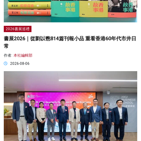
2026書展巡禮
書展2026｜從劉以鬯814篇刊報小品 重看香港60年代市井日
常
作者:
本社編輯部
2026-08-06