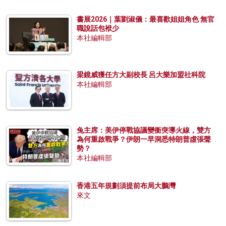
書展2026｜葉劉淑儀：最喜歡姐姐角色 無官
職說話包袱少
本社編輯部
梁鏡威獲任方大副校長 呂大樂加盟社科院
本社編輯部
兔主席：美伊停戰協議變衝突導火線，雙方
為何重啟戰爭？伊朗一早洞悉特朗普虛張聲
勢？
本社編輯部
香港五年規劃須提前布局大鵬灣
來文