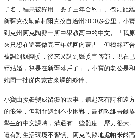
了名，結果被錄用，簽了三年合約」。包頭距離
新疆克孜勒蘇柯爾克孜自治州3000多公里，小寶
到克州阿克陶縣一所中學教高中的中文。「我原
來只想在這裏做完三年就回內蒙古，但機緣巧合
被調到縣團委，後來又調到縣委宣傳部，現在已
經結婚，算是在新疆落戶了」，小寶的老公是和
她同一批從內蒙古來疆的夥伴。
小寶由援疆變成留疆的故事，聽起來有詩和遠方
的浪漫，但期間遇到不少困難，最初教維吾爾族
學生的中文課時，溝通有一些難度，壓力很大。
還有對生活環境不習慣。阿克陶縣地處帕米爾高