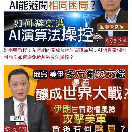
劉寧榮教授：互聯網的開放反催生資訊繭房，AI能避開相同
困局？如何避免遭AI演算法操控？