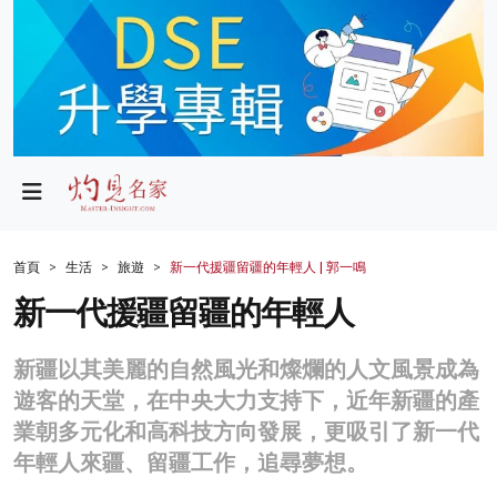
政局
教育
文化
財經
首頁
生活
旅遊
新一代援疆留疆的年輕人 | 郭一鳴
生活
新一代援疆留疆的年輕人
健康
新疆以其美麗的自然風光和燦爛的人文風景成為
商業
遊客的天堂，在中央大力支持下，近年新疆的產
業朝多元化和高科技方向發展，更吸引了新一代
科技
年輕人來疆、留疆工作，追尋夢想。
影片