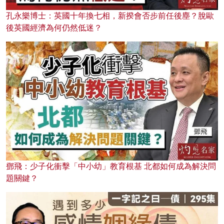
孔永樂博士：英國十年換七相，新揆會否步前任後塵？脫歐
後英國經濟為何仍然低迷？
鄧飛：少子化衝擊「中小幼」教育根基 北都如何成為解決問
題關鍵？