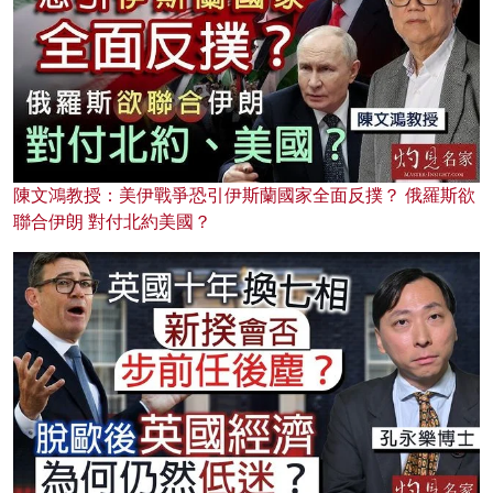
陳文鴻教授：美伊戰爭恐引伊斯蘭國家全面反撲？ 俄羅斯欲
聯合伊朗 對付北約美國？