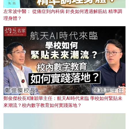
左常波中醫： 從痛症到內科病 針灸如何透過解筋結 精準調
理身體？
鄭俊傑校長X陳穎華主任：航天AI時代來臨 學校如何緊貼未
來潮流？校內數字教育如何實踐落地？