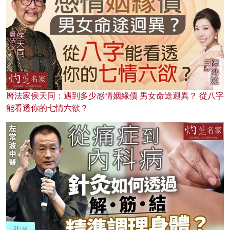
曆法家侯天同：遇到多少感情姻緣債 男女命途迥異？ 從八字
能看透你的七情六欲？