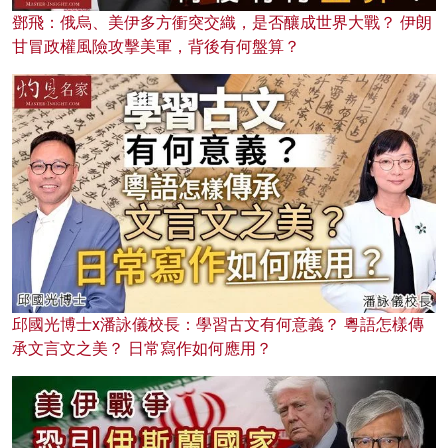
鄧飛：俄烏、美伊多方衝突交織，是否釀成世界大戰？ 伊朗
甘冒政權風險攻擊美軍，背後有何盤算？
邱國光博士x潘詠儀校長：學習古文有何意義？ 粵語怎樣傳
承文言文之美？ 日常寫作如何應用？