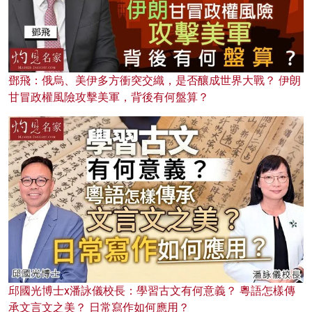
鄧飛：俄烏、美伊多方衝突交織，是否釀成世界大戰？ 伊朗
甘冒政權風險攻擊美軍，背後有何盤算？
邱國光博士x潘詠儀校長：學習古文有何意義？ 粵語怎樣傳
承文言文之美？ 日常寫作如何應用？