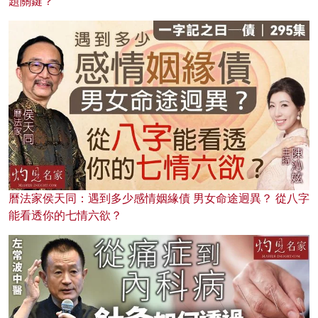
題關鍵？
曆法家侯天同：遇到多少感情姻緣債 男女命途迥異？ 從八字
能看透你的七情六欲？