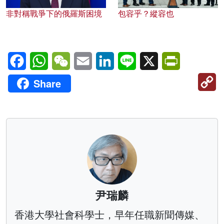
非對稱戰爭下的俄羅斯困境
包容乎？縱容也
Facebook
WhatsApp
WeChat
Email
LinkedIn
Line
X
PrintFriendl
C
Share
Li
尹瑞麟
香港大學社會科學士，早年任職新聞傳媒、