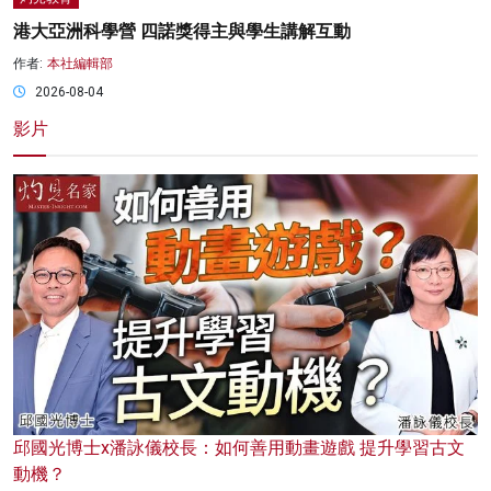
港大亞洲科學營 四諾獎得主與學生講解互動
作者:
本社編輯部
2026-08-04
影片
邱國光博士x潘詠儀校長：如何善用動畫遊戲 提升學習古文
動機？