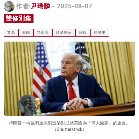
作者:
尹瑞麟
- 2025-08-07
名家榜
雙修別集
灼見活動
貿易
美國
特朗普
經濟學家
關稅
經濟史
關於我們
特朗普一再強調重振製造業對成就美國為「偉大國家」的重要。
（Shutterstock）