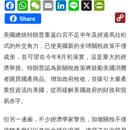
Facebook
WhatsApp
WeChat
Email
LinkedIn
Line
X
PrintFriendl
C
Share
Li
美國總統特朗普重返白宮不足半年及經過馬拉松
式的外交角力，已使美國新的全球關稅政策不僅
成形，並可望在今年8月初落實，這是重大的經
濟舉措。特朗普認為新關稅政策將鼓勵美國消費
者購買國產商品、增加政府稅收，並吸引大量產
業投資流向美國，從而緩解美國政府的財政和貿
易赤字。
但另一邊廂，不少經濟學家警告，加徵關稅不僅