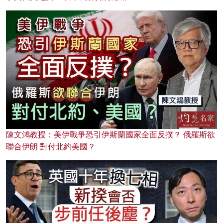
陳文鴻教授：美伊戰爭恐引伊斯蘭國家全面反撲？ 俄羅斯欲
聯合伊朗 對付北約美國？