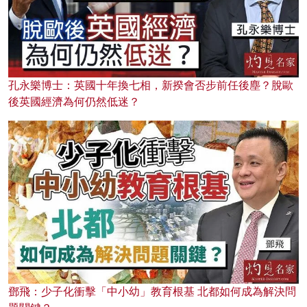
孔永樂博士：英國十年換七相，新揆會否步前任後塵？脫歐
後英國經濟為何仍然低迷？
鄧飛：少子化衝擊「中小幼」教育根基 北都如何成為解決問