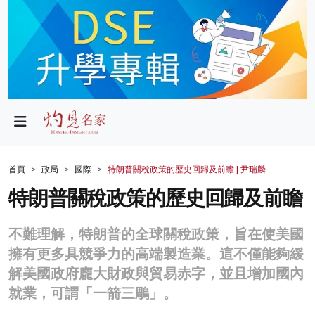
政局
教育
文化
財經
首頁
政局
國際
特朗普關稅政策的歷史回歸及前瞻 | 尹瑞麟
生活
特朗普關稅政策的歷史回歸及前瞻
健康
不難理解，特朗普的全球關稅政策，旨在使美國
商業
擁有更多具競爭力的高端製造業。這不僅能夠緩
解美國政府龐大財政與貿易赤字，並且增加國內
科技
就業，可謂「一箭三鵰」。
影片