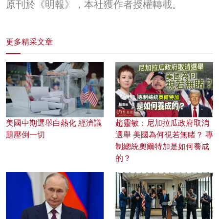
原刊於《明報》，本社獲作者授權轉載。
更多精采文章
美國中期選舉白熱化 經濟議
趙靈敏：尼加拉瓜政府取消
題壓倒一切
選舉 美國為何視若無睹？ 專
制總統奧爾特加是如何養成
的？