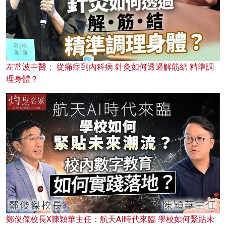
左常波中醫： 從痛症到內科病 針灸如何透過解筋結 精準調
理身體？
鄭俊傑校長X陳穎華主任：航天AI時代來臨 學校如何緊貼未