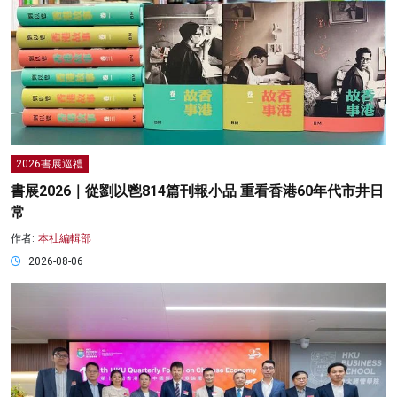
2026書展巡禮
書展2026｜從劉以鬯814篇刊報小品 重看香港60年代市井日
常
作者:
本社編輯部
2026-08-06