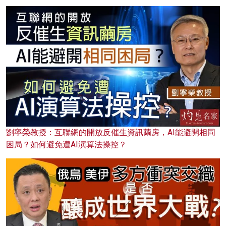
劉寧榮教授：互聯網的開放反催生資訊繭房，AI能避開相同
困局？如何避免遭AI演算法操控？