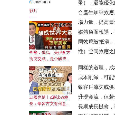
爭），還能優化
2026-08-04
影片
合產生加乘效應
場力量，提高票
媒體負面報導，
同效應被抵消。
性）協同效應之
鄧飛：俄烏、美伊多方
衝突交織，是否釀成世
界大戰？ 伊朗甘冒政權
同樣的道理，成
風險攻擊美軍，背後有
成本削減，可能
何盤算？
致客戶流失或供
升現金流，但若
邱國光博士x潘詠儀校
長：學習古文有何意
長期成長機會，
義？ 粵語怎樣傳承文言