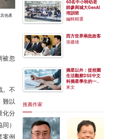
60名中小特幼老
師參與城大GenAI
培訓班
至其他產
編輯精選
西方世界兩批政客
張建雄
期被忽
摘星以外：從校園
生活觀察DSE中文
科摘星學生的一點
特質
來文
戰。不
，難以
推薦作家
量化分
協同）
業案例