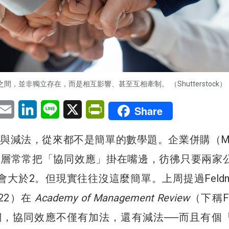
間，並非獨立存在，而是相互影響、甚至互相牽制。 （Shutterstock）
pp
eChat
Email
LinkedIn
Line
X
PrintFriendly
Share
與減法，從來都不是簡單的數學題。企業併購（M
理層常常把「協同效應」掛在嘴邊，彷彿只要兩家
會大於2。但現實往往沒這麼簡單。上周提過Feldm
2022）在
Academy of Management Review
（下稱F
們，協同效應不僅有加法，還有減法──而且有個