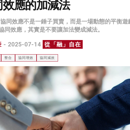
同效應的加減法
，協同效應不是一錘子買賣，而是一場動態的平衡遊
協同效應，其實是不要讓加法變成減法。
豪
- 2025-07-14
從「融」自在
整合
協同增效
協同減效