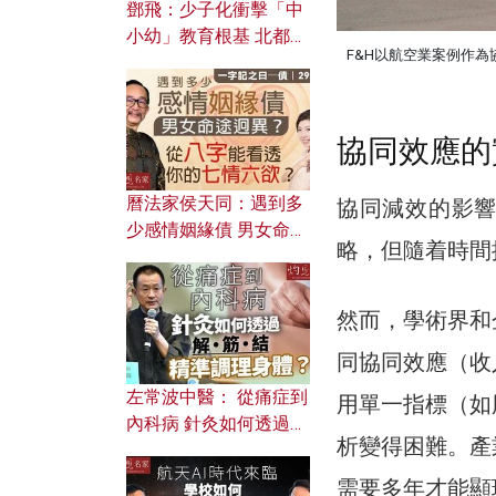
鄧飛：少子化衝擊「中
小幼」教育根基 北都如
F&H以航空業案例作
何成為解決問題關鍵？
協同效應的
曆法家侯天同：遇到多
協同減效的影
少感情姻緣債 男女命途
略，但隨着時間
迥異？ 從八字能看透你
的七情六欲？
然而，學術界和
同協同效應（收
左常波中醫： 從痛症到
用單一指標（如
內科病 針灸如何透過解
析變得困難。產
筋結 精準調理身體？
需要多年才能顯