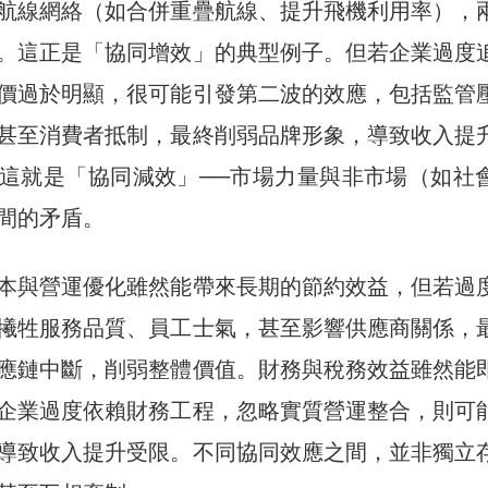
航線網絡（如合併重疊航線、提升飛機利用率），
。這正是「協同增效」的典型例子。但若企業過度
價過於明顯，很可能引發第二波的效應，包括監管
甚至消費者抵制，最終削弱品牌形象，導致收入提
這就是「協同減效」──市場力量與非市場（如社
間的矛盾。
本與營運優化雖然能帶來長期的節約效益，但若過
犧牲服務品質、員工士氣，甚至影響供應商關係，
應鏈中斷，削弱整體價值。財務與稅務效益雖然能
企業過度依賴財務工程，忽略實質營運整合，則可
導致收入提升受限。不同協同效應之間，並非獨立