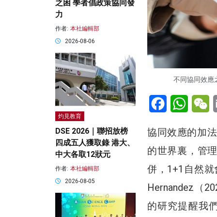
之困 學者倡政策協同發
力
作者:
本社編輯部
2026-08-06
不同協同效應之
Facebook
WhatsA
W
灼見教育
協同效應的加法
DSE 2026｜聯招放榜
四成五人獲取錄 港大、
的世界裏，管
中大各取12狀元
併，1+1自然就
作者:
本社編輯部
2026-08-05
Hernandez（
的研究提醒我