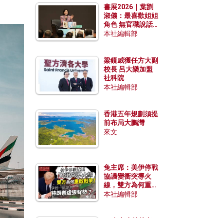
書展2026｜葉劉
淑儀：最喜歡姐姐
角色 無官職說話
包袱少
本社編輯部
梁鏡威獲任方大副
校長 呂大樂加盟
社科院
本社編輯部
香港五年規劃須提
前布局大鵬灣
來文
兔主席：美伊停戰
協議變衝突導火
線，雙方為何重啟
戰爭？伊朗一早洞
本社編輯部
悉特朗普虛張聲
勢？