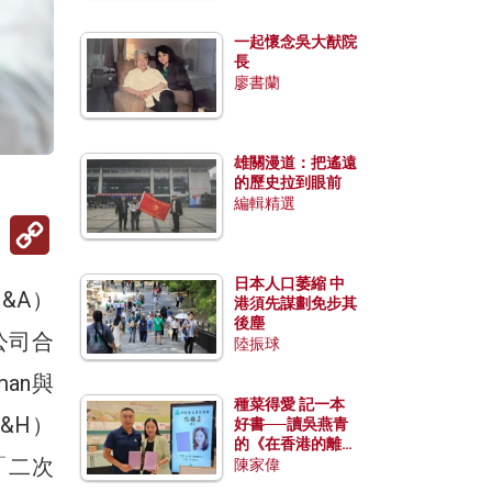
一起懷念吳大猷院
長
廖書蘭
雄關漫道：把遙遠
的歷史拉到眼前
編輯精選
Copy
Link
日本人口萎縮 中
&A）
港須先謀劃免步其
後塵
公司合
陸振球
an與
種菜得愛 記一本
&H）
好書──讀吳燕青
的《在香港的離島
「二次
種菜》
陳家偉