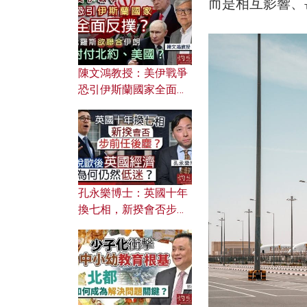
而是相互影響、
文之美？ 日常寫作如何
應用？
陳文鴻教授：美伊戰爭
恐引伊斯蘭國家全面反
撲？ 俄羅斯欲聯合伊朗
對付北約美國？
孔永樂博士：英國十年
換七相，新揆會否步前
任後塵？脫歐後英國經
濟為何仍然低迷？