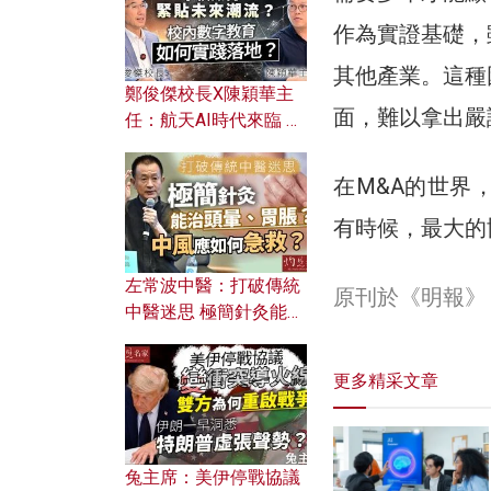
作為實證基礎，
其他產業。這種
鄭俊傑校長X陳穎華主
面，難以拿出嚴
任：航天AI時代來臨 學
校如何緊貼未來潮流？
校內數字教育如何實踐
在M&A的世界
落地？
有時候，最大的
左常波中醫：打破傳統
原刊於《明報》
中醫迷思 極簡針灸能治
頭暈、胃脹？中風應如
何急救？
更多精采文章
兔主席：美伊停戰協議