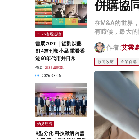
併購協
在M&A的世界
有時候，最大的
2026書展巡禮
書展2026｜從劉以鬯
作者:
艾雲
814篇刊報小品 重看香
港60年代市井日常
協同效應
企業併購
作者:
本社編輯部
2026-08-06
灼見經濟
K型分化 科技難解內需