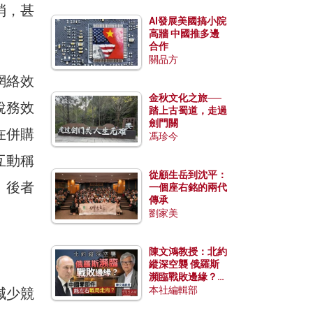
消，甚
AI發展美國搞小院
高牆 中國推多邊
合作
關品方
網絡效
金秋文化之旅──
稅務效
踏上古蜀道，走過
劍門關
在併購
馮珍今
互動稱
從顧生岳到沈平：
，後者
一個座右銘的兩代
傳承
劉家美
陳文鴻教授：北約
縱深空襲 俄羅斯
瀕臨戰敗邊緣？中
國零部件能左右戰
本社編輯部
減少競
局走向？