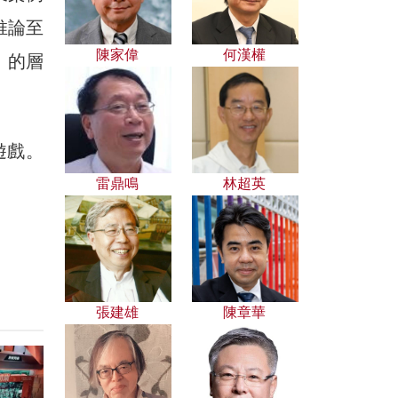
推論至
陳家偉
何漢權
」的層
遊戲。
雷鼎鳴
林超英
張建雄
陳章華