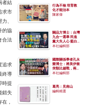
兩者結
行為不檢 培育教
化才能治本
追求市
陳家偉
壓力、
升的協
關品方博士：台灣
九合一選舉 民進
會合法
黨大失人心 藍白
合作有望拿下七成
本社編輯部
以上縣市？
國際關係學者孔永
度追求
樂博士：將美伊衝
突類比越戰，兩者
有何異同？中國崛
最終導
本社編輯部
起能否為全球格局
發揮穩定效用？
即時提
葛亮：見南山
編輯精選
能錯失
存在，