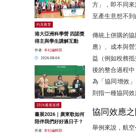
方」，即不同來
至產生意想不到
灼見教育
港大亞洲科學營 四諾獎
傳統上併購的協
得主與學生講解互動
應）、成本與營
作者:
本社編輯部
益（例如稅務抵
2026-08-04
後的整合過程中
為「協同增效」
則指一種協同效
2026書展巡禮
協同效應之
書展2026｜廣東歌如何
陪伴我們好好過日子？
舉例來說，航空
作者:
本社編輯部