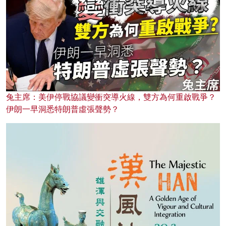
兔主席：美伊停戰協議變衝突導火線，雙方為何重啟戰爭？
伊朗一早洞悉特朗普虛張聲勢？