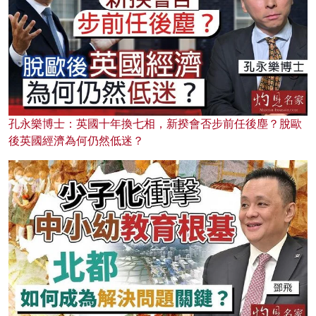
孔永樂博士：英國十年換七相，新揆會否步前任後塵？脫歐
後英國經濟為何仍然低迷？