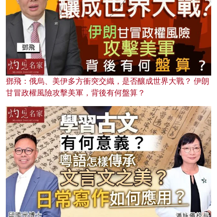
鄧飛：俄烏、美伊多方衝突交織，是否釀成世界大戰？ 伊朗
甘冒政權風險攻擊美軍，背後有何盤算？