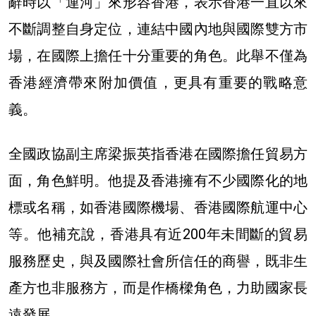
辭時以「運河」來形容香港，表示
香港一直以來
不斷調整自身定位，連
結
中國內地與國際雙方
市
場，在國際上擔任
十分重要的角色。
此舉不僅
為
香港經濟帶來附加價值，更
具有重要的戰略意
義。
全國政協副主席梁振英
指香港在國際擔任貿易方
面，角色鮮明。
他提及香港擁有不少國際化的地
標或名稱，如香港國際機場、香港國際航運中心
等。
他補充說，香港具有近200年未間斷的貿易
服務歷史，與及國際社會所信任的商譽，既非生
產方也非服務方，而是作橋樑角色，力助國家長
遠發展。