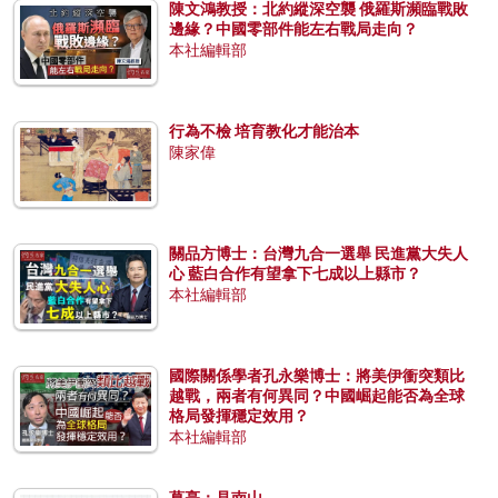
陳文鴻教授：北約縱深空襲 俄羅斯瀕臨戰敗
邊緣？中國零部件能左右戰局走向？
本社編輯部
行為不檢 培育教化才能治本
陳家偉
關品方博士：台灣九合一選舉 民進黨大失人
心 藍白合作有望拿下七成以上縣市？
本社編輯部
國際關係學者孔永樂博士：將美伊衝突類比
越戰，兩者有何異同？中國崛起能否為全球
格局發揮穩定效用？
本社編輯部