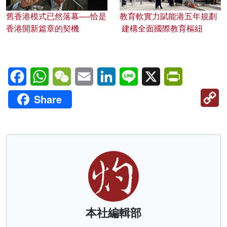
舊香港模式已然落幕──恰是
教育軟實力賦能港五年規劃
香港開新篇章的契機
建構全面國際教育樞紐
Facebook
WhatsApp
WeChat
Email
LinkedIn
Line
X
PrintFriendl
C
Share
Li
本社編輯部