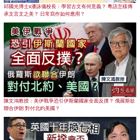
邱國光博士x潘詠儀校長：學習古文有何意義？ 粵語怎樣傳
承文言文之美？ 日常寫作如何應用？
陳文鴻教授：美伊戰爭恐引伊斯蘭國家全面反撲？ 俄羅斯欲
聯合伊朗 對付北約美國？