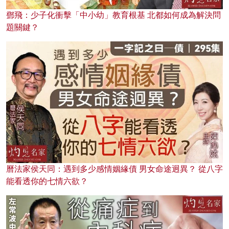
鄧飛：少子化衝擊「中小幼」教育根基 北都如何成為解決問
題關鍵？
曆法家侯天同：遇到多少感情姻緣債 男女命途迥異？ 從八字
能看透你的七情六欲？