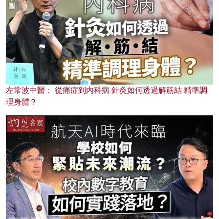
左常波中醫： 從痛症到內科病 針灸如何透過解筋結 精準調
理身體？