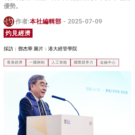
優勢。
名家榜
灼見活動
作者:
本社編輯部
- 2025-07-09
灼見經濟
關於我們
採訪：鄧杰華 圖片：港大經管學院
香港經濟
一國兩制
人工智能
國際競爭力
金融中心