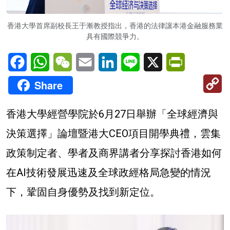
香港大學首席副校長王于漸教授指出，香港的法律讓本港金融服務業
具有國際競爭力。
Facebook
WhatsApp
WeChat
Email
LinkedIn
Line
X
PrintFriendl
C
Share
Li
香港大學經營學院於6月27日舉辦「全球經濟與
決策選擇」論壇
暨港大CEO項目開學典禮
，雲集
政策制定者、學者及商界講者分享探討
香港如何
在
AI技術發展迅速及
全球政經格局急變的情況
下，鞏固自身優勢及找到新定位。