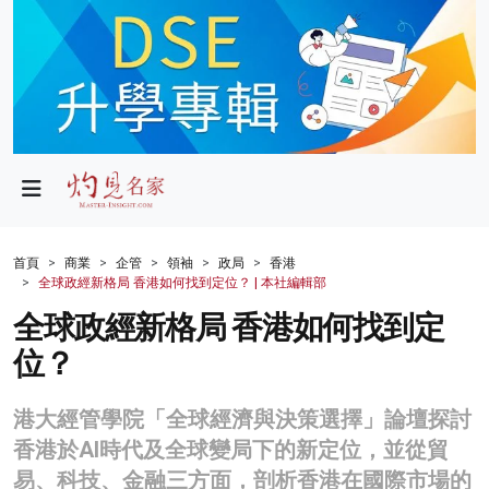
政局
教育
文化
財經
首頁
商業
企管
領袖
政局
香港
全球政經新格局 香港如何找到定位？ | 本社編輯部
生活
全球政經新格局 香港如何找到定
健康
位？
商業
港大經管學院「全球經濟與決策選擇」論壇探討
科技
香港於AI時代及全球變局下的新定位，並從貿
影片
易、科技、金融三方面，剖析香港在國際市場的