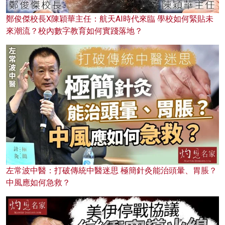
鄭俊傑校長X陳穎華主任：航天AI時代來臨 學校如何緊貼未
來潮流？校內數字教育如何實踐落地？
左常波中醫：打破傳統中醫迷思 極簡針灸能治頭暈、胃脹？
中風應如何急救？