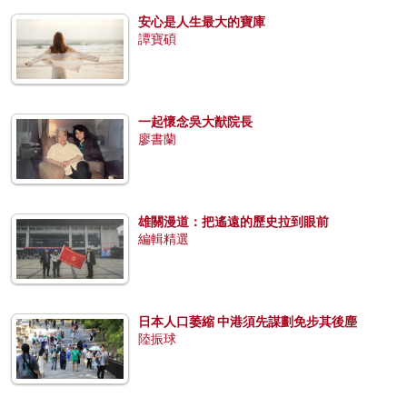
安心是人生最大的寶庫
譚寶碩
一起懷念吳大猷院長
廖書蘭
雄關漫道：把遙遠的歷史拉到眼前
編輯精選
日本人口萎縮 中港須先謀劃免步其後塵
陸振球