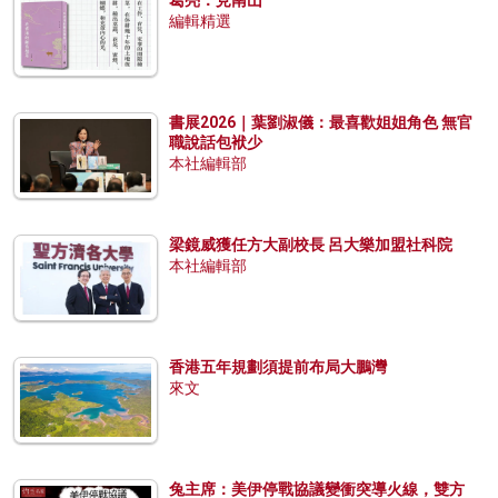
葛亮：見南山
編輯精選
書展2026｜葉劉淑儀：最喜歡姐姐角色 無官
職說話包袱少
本社編輯部
梁鏡威獲任方大副校長 呂大樂加盟社科院
本社編輯部
香港五年規劃須提前布局大鵬灣
來文
兔主席：美伊停戰協議變衝突導火線，雙方