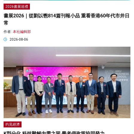
2026書展巡禮
書展2026｜從劉以鬯814篇刊報小品 重看香港60年代市井日
常
作者:
本社編輯部
2026-08-06
灼見經濟
K型分化 科技難解內需之困 學者倡政策協同發力