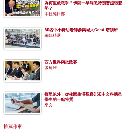
為何重啟戰爭？伊朗一早洞悉特朗普虛張聲
勢？
本社編輯部
60名中小特幼老師參與城大GenAI培訓班
編輯精選
西方世界兩批政客
張建雄
摘星以外：從校園生活觀察DSE中文科摘星
學生的一點特質
來文
推薦作家