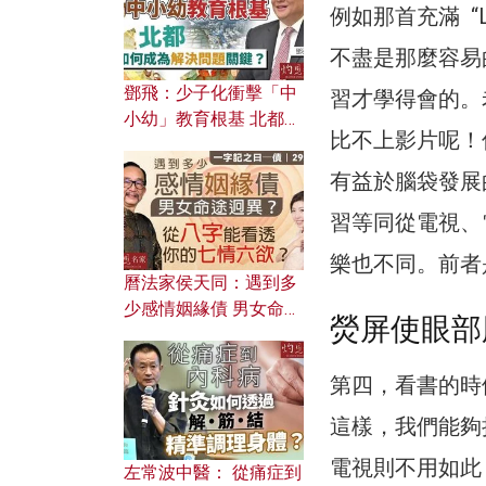
例如那首充滿 “
不盡是那麼容易
鄧飛：少子化衝擊「中
習才學得會的。
小幼」教育根基 北都如
比不上影片呢！
何成為解決問題關鍵？
有益於腦袋發展
習等同從電視、
樂也不同。前者
曆法家侯天同：遇到多
少感情姻緣債 男女命途
熒屏使眼部
迥異？ 從八字能看透你
的七情六欲？
第四，看書的時
這樣，我們能夠
電視則不用如此
左常波中醫： 從痛症到