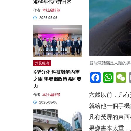
港60年代市井日常
作者:
本社編輯部
2026-08-06
智能電話滿足人類的操
灼見經濟
K型分化 科技難解內需
Facebook
WhatsA
W
之困 學者倡政策協同發
力
六歲以前，凡有
作者:
本社編輯部
2026-08-06
就給他一個手機
凡有熒屏的東西
果嫌書本太重，