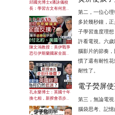
邱國光博士x潘詠儀校
長：學習古文有何意
第二，一位心理學
義？ 粵語怎樣傳承文言
文之美？ 日常寫作如何
多於幾秒鐘，正
應用？
子學習進度理想
許看電視。六歲
陳文鴻教授：美伊戰爭
腦影片的節奏，
恐引伊斯蘭國家全面反
撲？ 俄羅斯欲聯合伊朗
慣了還有耐性花
對付北約美國？
耐性了。
電子熒屏使
孔永樂博士：英國十年
換七相，新揆會否步前
第三，無論電視
任後塵？脫歐後英國經
腦袋思考、記憶
濟為何仍然低迷？