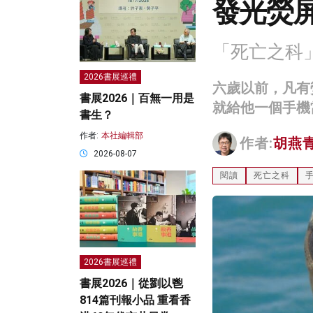
發光熒
「死亡之科
2026書展巡禮
六歲以前，凡有
書展2026｜百無一用是
就給他一個手機
書生？
作者:
本社編輯部
作者:
胡燕
2026-08-07
閱讀
死亡之科
2026書展巡禮
書展2026｜從劉以鬯
814篇刊報小品 重看香