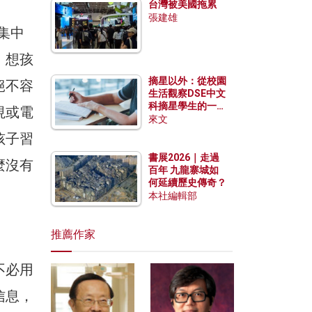
台灣被美國拖累
張建雄
法集中
，想孩
摘星以外：從校園
絕不容
生活觀察DSE中文
科摘星學生的一點
視或電
特質
來文
孩子習
書展2026｜走過
麼沒有
百年 九龍寨城如
何延續歷史傳奇？
本社編輯部
推薦作家
不必用
信息，