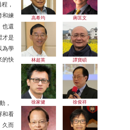
過程，
考和練
高希均
蔣匡文
，也還
習才是
以為學
來的快
林超英
譚寶碩
徐家健
徐俊祥
動，
屏和看
。久而