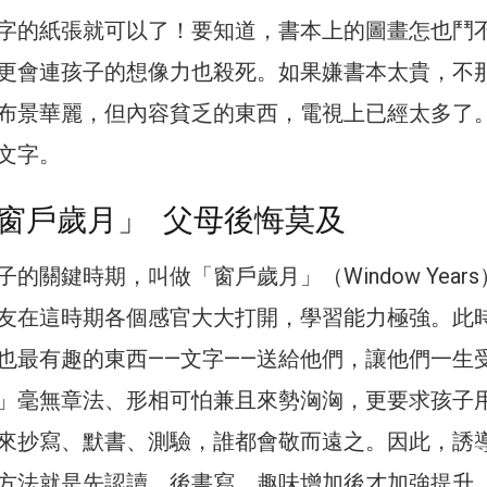
字的紙張就可以了！要知道，書本上的圖畫怎也鬥
更會連孩子的想像力也殺死。如果嫌書本太貴，不
布景華麗，但內容貧乏的東西，電視上已經太多了
文字。
窗戶歲月」 父母後悔莫及
的關鍵時期，叫做「窗戶歲月」（Window Years
友在這時期各個感官大大打開，學習能力極強。此
也最有趣的東西——文字——送給他們，讓他們一生
」毫無章法、形相可怕兼且來勢洶洶，更要求孩子
來抄寫、默書、測驗，誰都會敬而遠之。因此，誘
方法就是先認讀、後書寫、趣味增加後才加強提升