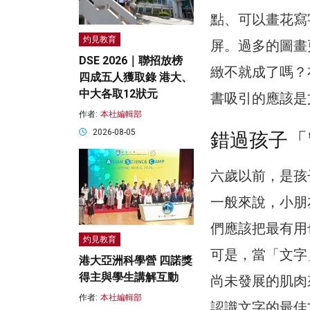
點、可以畫花寫
灼見教育
屏。過多的圖畫
DSE 2026｜聯招放榜
緻不就成了嗎？
四成五人獲取錄 港大、
中大各取12狀元
書吸引的應該是
作者:
本社編輯部
2026-08-05
錯過孩子「
六歲以前，是孩子
一般來說，小朋
們應該把最有用
灼見教育
可是，當「文字
港大亞洲科學營 四諾獎
得主與學生講解互動
尚未發展的肌肉
作者:
本社編輯部
認識文字的最佳