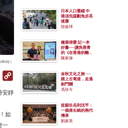
日本人口萎縮 中
港須先謀劃免步其
後塵
陸振球
種菜得愛 記一本
好書──讀吳燕青
的《在香港的離島
種菜》
陳家偉
bay）
Copy
金秋文化之旅──
Link
踏上古蜀道，走過
劍門關
馮珍今
時安靜
從顧生岳到沈平：
一個座右銘的兩代
！如
傳承
劉家美
輕一