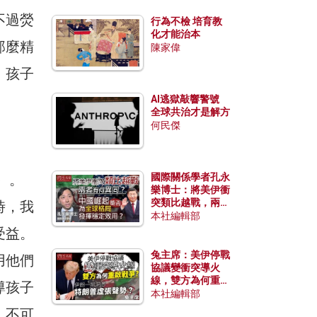
不過熒
行為不檢 培育教
化才能治本
那麼精
陳家偉
。孩子
AI逃獄敲響警號
全球共治才是解方
何民傑
）。
國際關係學者孔永
樂博士：將美伊衝
突類比越戰，兩者
時，我
有何異同？中國崛
本社編輯部
起能否為全球格局
受益。
發揮穩定效用？
兔主席：美伊停戰
用他們
協議變衝突導火
線，雙方為何重啟
導孩子
戰爭？伊朗一早洞
本社編輯部
悉特朗普虛張聲
，不可