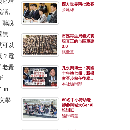
與它培
西方世界兩批政客
張建雄
說話。
。聽說
露無
市區再生局範式實
現真正的市區重建
就可以
3.0
張量童
頁？電
子老覺
孔永樂博士：英國
十年換七相，新揆
所
會否步前任後塵？
脫歐後英國經濟為
本社編輯部
in
何仍然低迷？
童文學
60名中小特幼老
師參與城大GenAI
培訓班
編輯精選