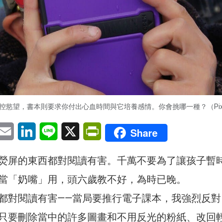
控慾望，書本則要求你付出心血時間與它培養感情。你會挑哪一種？（Pixa
pp
eChat
Email
LinkedIn
Line
X
PrintFriendly
Share
熒屏的東西都對閱讀有害。千萬不要為了讓孩子暫
當「奶嘴」用，頭六歲教不好，為時已晚。
都對閱讀有害——當局要推行電子課本，我強烈反對
只要刪除當中的許多圖畫和不用反光的粉紙、改回