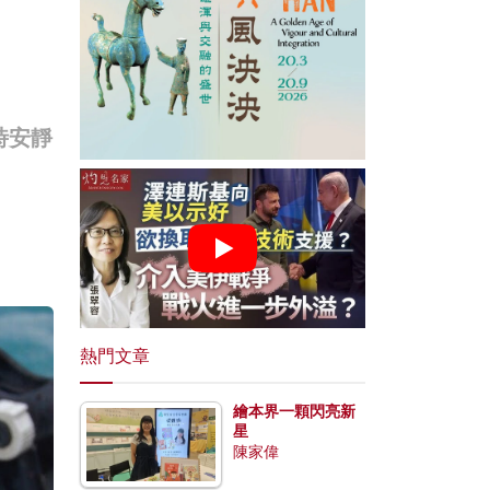
時安靜
熱門文章
繪本界一顆閃亮新
星
陳家偉