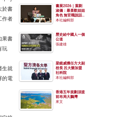
勢？
書展2026｜葉劉
大於書
淑儀：最喜歡姐姐
角色 無官職說話
工作者
包袱少
本社編輯部
歷史給中國人一個
如果書
公道
張建雄
有玩
梁鏡威獲任方大副
醫生就
校長 呂大樂加盟
社科院
屏的電
本社編輯部
香港五年規劃須提
前布局大鵬灣
來文