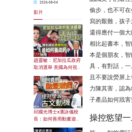
2026-08-04
偷步，也不可在
影片
寫的艱難，孩子
還得應付一個大
相比起書本，智
本是個朋友，智
趙靈敏：尼加拉瓜政府
具，有對話，一
取消選舉 美國為何視若
無睹？ 專制總統奧爾特
且不要說熒屏上
加是如何養成的？
力陳其害，認為
子產品如何戕害
邱國光博士x潘詠儀校
操控慾望一
長：如何善用動畫遊戲
提升學習古文動機？