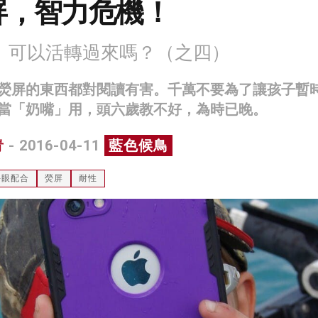
屏，智力危機！
」可以活轉過來嗎？（之四）
熒屏的東西都對閱讀有害。千萬不要為了讓孩子暫
當「奶嘴」用，頭六歲教不好，為時已晚。
青
- 2016-04-11
藍色候鳥
手眼配合
熒屏
耐性