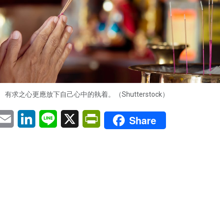
有求之心更應放下自己心中的執着。（Shutterstock）
pp
eChat
Email
LinkedIn
Line
X
PrintFriendly
Share