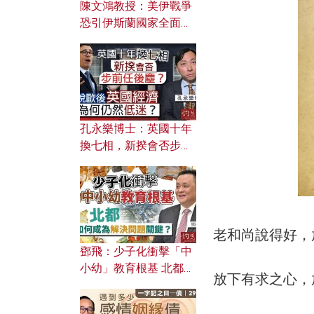
陳文鴻教授：美伊戰爭
恐引伊斯蘭國家全面反
撲？ 俄羅斯欲聯合伊朗
對付北約美國？
孔永樂博士：英國十年
換七相，新揆會否步前
任後塵？脫歐後英國經
濟為何仍然低迷？
老和尚說得好，
鄧飛：少子化衝擊「中
小幼」教育根基 北都如
放下有求之心，
何成為解決問題關鍵？