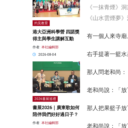
《一抹青煙》洞簫-譚
《山水雲煙夢》
灼見教育
港大亞洲科學營 四諾獎
有一個人來寺廟
得主與學生講解互動
作者:
本社編輯部
右手提著一籃水
2026-08-04
那人問老和尚：
老和尚說：
「
放
2026書展巡禮
那人把果籃子放
書展2026｜廣東歌如何
陪伴我們好好過日子？
作者:
本社編輯部
老和尚說：
「
放