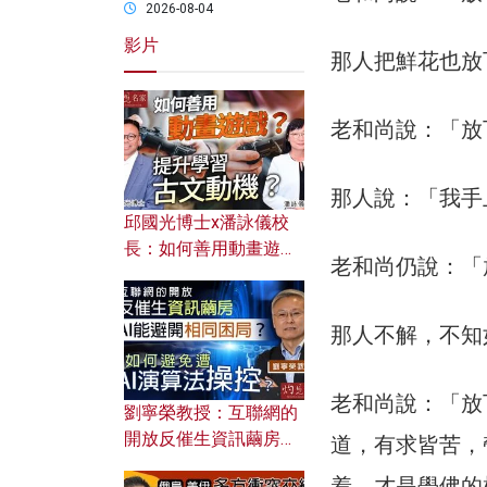
2026-08-04
影片
那人把鮮花也放
老和尚說：
「
放
那人說：
「
我手
邱國光博士x潘詠儀校
長：如何善用動畫遊戲
老和尚仍說：
「
提升學習古文動機？
那人不解，不知
老和尚說：
「
放
劉寧榮教授：互聯網的
開放反催生資訊繭房，
道，有求皆苦，
AI能避開相同困局？如
着，才是學佛的