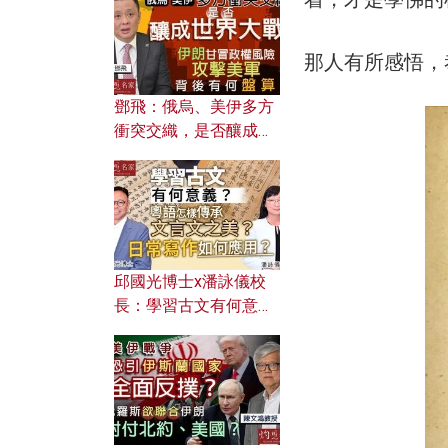
何避免遭AI演算法操
控？
那人有所感悟，
鄧飛：俄烏、美伊多方
衝突交織，是否釀成世
界大戰？ 伊朗甘冒政權
風險攻擊美軍，背後有
何盤算？
邱國光博士x潘詠儀校
長：學習古文有何意
義？ 粵語怎樣傳承文言
文之美？ 日常寫作如何
應用？