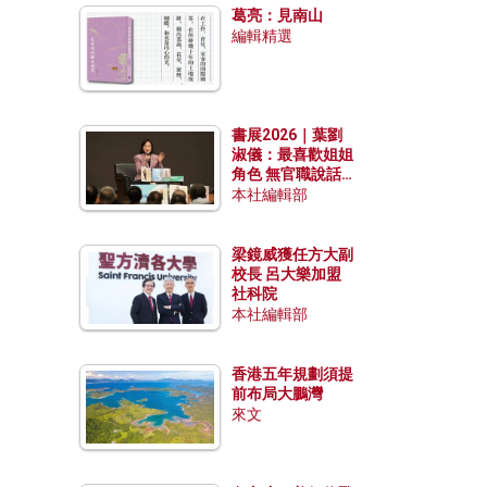
葛亮：見南山
編輯精選
書展2026｜葉劉
淑儀：最喜歡姐姐
角色 無官職說話
包袱少
本社編輯部
梁鏡威獲任方大副
校長 呂大樂加盟
社科院
本社編輯部
香港五年規劃須提
前布局大鵬灣
來文