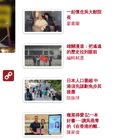
一起懷念吳大猷院
長
廖書蘭
雄關漫道：把遙遠
的歷史拉到眼前
編輯精選
Copy
Link
日本人口萎縮 中
港須先謀劃免步其
後塵
陸振球
種菜得愛 記一本
好書──讀吳燕青
的《在香港的離島
種菜》
陳家偉