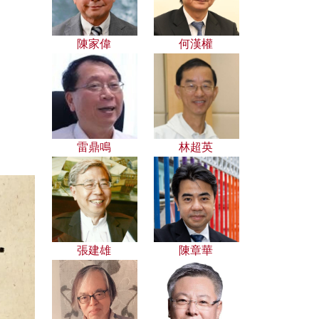
陳家偉
何漢權
雷鼎鳴
林超英
張建雄
陳章華