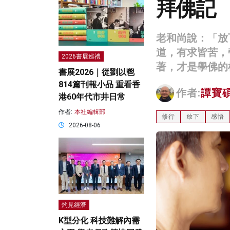
拜佛記
老和尚說：「放
道，有求皆苦，
2026書展巡禮
著，才是學佛的
書展2026｜從劉以鬯
814篇刊報小品 重看香
作者:
譚寶
港60年代市井日常
作者:
本社編輯部
修行
放下
感悟
2026-08-06
灼見經濟
K型分化 科技難解內需