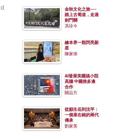
d.
金秋文化之旅──
踏上古蜀道，走過
劍門關
馮珍今
繪本界一顆閃亮新
星
陳家偉
AI發展美國搞小院
高牆 中國推多邊
合作
關品方
從顧生岳到沈平：
一個座右銘的兩代
傳承
劉家美