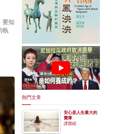
。要知
的執
熱門文章
安心是人生最大的
寶庫
譚寶碩