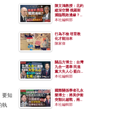
陳文鴻教授：北約
縱深空襲 俄羅斯
瀕臨戰敗邊緣？中
國零部件能左右戰
本社編輯部
局走向？
行為不檢 培育教
化才能治本
陳家偉
關品方博士：台灣
九合一選舉 民進
黨大失人心 藍白
合作有望拿下七成
本社編輯部
以上縣市？
國際關係學者孔永
。要知
樂博士：將美伊衝
突類比越戰，兩者
的執
有何異同？中國崛
本社編輯部
起能否為全球格局
發揮穩定效用？