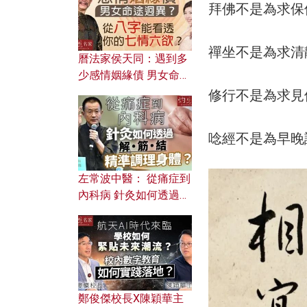
拜佛不是為求保
禪坐不是為求清
曆法家侯天同：遇到多
少感情姻緣債 男女命途
迥異？ 從八字能看透你
修行不是為求見
的七情六欲？
唸經不是為早晚
左常波中醫： 從痛症到
內科病 針灸如何透過解
筋結 精準調理身體？
鄭俊傑校長X陳穎華主