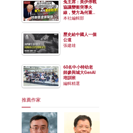
兔主席：美伊停戰
協議變衝突導火
線，雙方為何重啟
戰爭？伊朗一早洞
本社編輯部
悉特朗普虛張聲
勢？
歷史給中國人一個
公道
張建雄
60名中小特幼老
師參與城大GenAI
培訓班
編輯精選
推薦作家