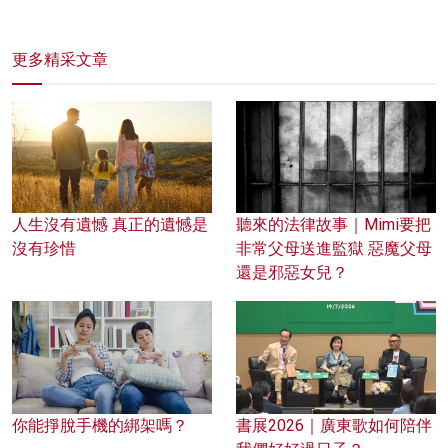
更多精采文章
人生沒有遺憾 真正的遺憾是
聽來的法律故事｜Mimi要把
沒有珍惜
非常父母送進監獄 惡魔父母
還是邪惡女兒？
你能掙脫手機的綁架嗎？
書展2026｜廣東歌如何陪伴