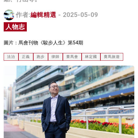
名家榜
作者:
編輯精選
- 2025-05-09
灼見活動
人物志
關於我們
圖片：馬會刊物《駿步人生》第54期
法治
正義
跑步
律師
賽馬會
林定國
賽馬旅遊