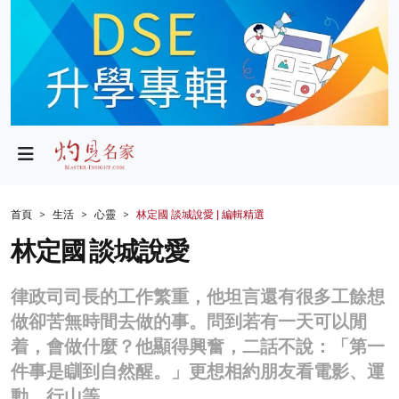
政局
教育
文化
財經
首頁
生活
心靈
林定國 談城說愛 | 編輯精選
生活
林定國 談城說愛
健康
律政司司長的工作繁重，他坦言還有很多工餘想
商業
做卻苦無時間去做的事。問到若有一天可以閒
着，會做什麼？他顯得興奮，二話不說：「第一
科技
件事是瞓到自然醒。」更想相約朋友看電影、運
影片
動、行山等。