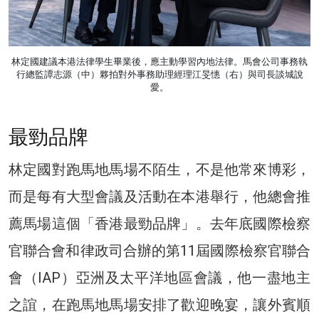
林定國建議本港法律學生畢業後，應主動學習內地法律。馬會公司事務執
行總監譚志源（中）夥拍對外事務助理經理江旻憓（右）與司長談城說
愛。
最勁品牌
林定國對跑馬地馬場不陌生，不是他常來博彩，
而是每有大型會議及活動在本港舉行，他總會推
薦馬場這個「香港最勁品牌」。去年底國際檢察
官聯合會和律政司合辦的第11屆國際檢察官聯合
會（IAP）亞洲及太平洋地區會議，他一盡地主
之誼，在跑馬地馬場安排了歡迎晚宴，讓外賓順