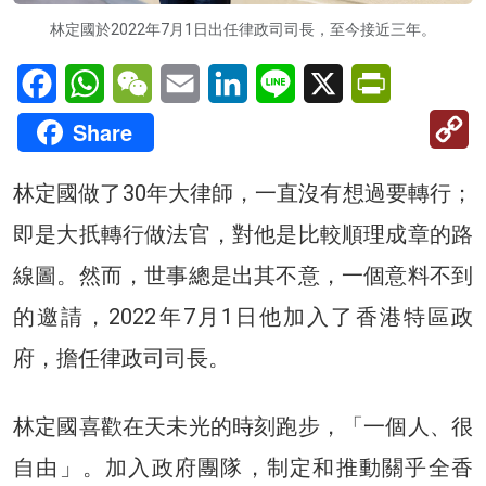
林定國於2022年7月1日出任律政司司長，至今接近三年。
Facebook
WhatsApp
WeChat
Email
LinkedIn
Line
X
PrintFriendl
C
Share
Li
林定國做了30年大律師，一直沒有想過要轉行；
即是大扺轉行做法官，對他是比較順理成章的路
線圖。然而，世事總是出其不意，一個意料不到
的邀請，2022年7月1日他加入了香港特區政
府，擔任律政司司長。
林定國喜歡在天未光的時刻跑步，「一個人、很
自由」。加入政府團隊，制定和推動關乎全香