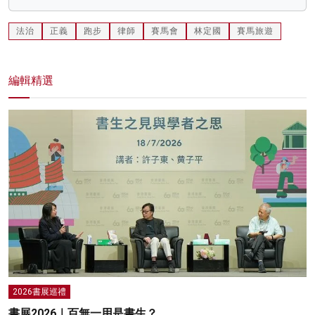
法治
正義
跑步
律師
賽馬會
林定國
賽馬旅遊
編輯精選
2026書展巡禮
書展2026｜百無一用是書生？