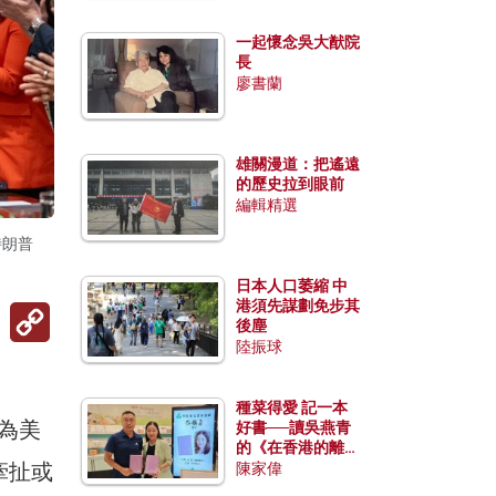
一起懷念吳大猷院
長
廖書蘭
雄關漫道：把遙遠
的歷史拉到眼前
編輯精選
特朗普
日本人口萎縮 中
港須先謀劃免步其
Copy
後塵
Link
陸振球
種菜得愛 記一本
認為美
好書──讀吳燕青
的《在香港的離島
牽扯或
種菜》
陳家偉