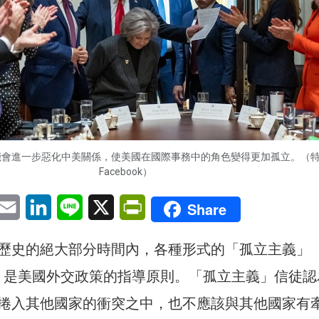
能會進一步惡化中美關係，使美國在國際事務中的角色變得更加孤立。（
Facebook）
pp
eChat
Email
LinkedIn
Line
X
PrintFriendly
Share
歷史的絕大部分時間內，各種形式的「孤立主義」
onism）是美國外交政策的指導原則。「孤立主義」信徒
捲入其他國家的衝突之中，也不應該與其他國家有