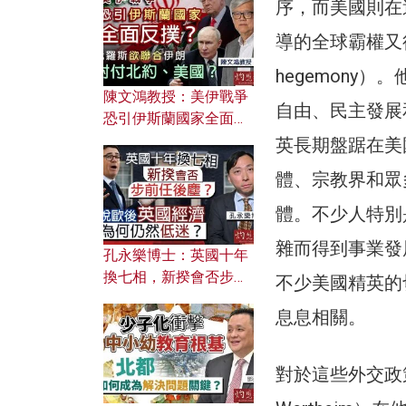
文之美？ 日常寫作如何
序，而美國則在
應用？
導的全球霸權又往
hegemon
陳文鴻教授：美伊戰爭
自由、民主發展
恐引伊斯蘭國家全面反
撲？ 俄羅斯欲聯合伊朗
英長期盤踞在美
對付北約美國？
體、宗教界和眾
體。不少人特別
雜而得到事業發
孔永樂博士：英國十年
換七相，新揆會否步前
不少美國精英的
任後塵？脫歐後英國經
息息相關。
濟為何仍然低迷？
對於這些外交政策