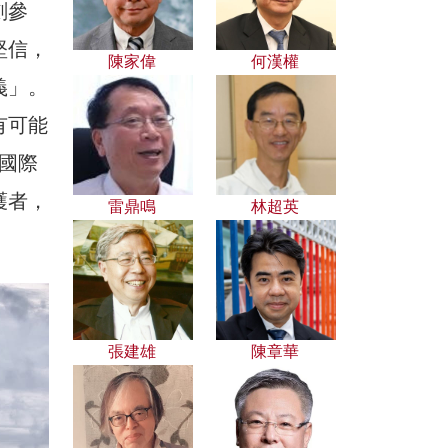
劃參
堅信，
陳家偉
何漢權
義」。
有可能
止國際
護者，
雷鼎鳴
林超英
張建雄
陳章華