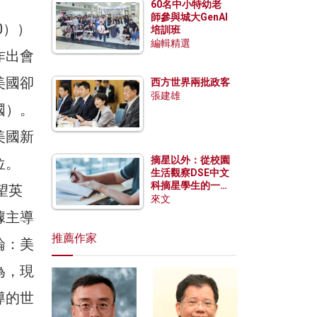
60名中小特幼老
師參與城大GenAI
020））
培訓班
編輯精選
作出會
美國卻
西方世界兩批政客
張建雄
國）。
美國新
摘星以外：從校園
位。
生活觀察DSE中文
科摘星學生的一點
望英
特質
來文
據主導
推薦作家
論：美
為，現
導的世