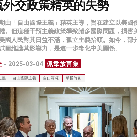
流外交政策精英的失勢
期由「自由國際主義」精英主導，旨在建立以美國
權。但這種干預主義政策導致諸多國際問題，損害
美國人民對其日益不滿，孤立主義抬頭。如今，部
試圖維護其影響力，是進一步毒化中美關係。
佳
- 2025-03-04
佩韋放言集
主義
自由國際主義
自由霸權
單極時刻