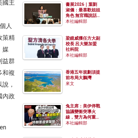
美國主
書展2026｜葉劉
淑儀：最喜歡姐姐
角色 無官職說話
包袱少
本社編輯部
、個人
政策精
梁鏡威獲任方大副
校長 呂大樂加盟
、媒
社科院
本社編輯部
利益群
多和複
香港五年規劃須提
前布局大鵬灣
以說，
來文
國內政
兔主席：美伊停戰
協議變衝突導火
線，雙方為何重啟
戰爭？伊朗一早洞
本社編輯部
en
悉特朗普虛張聲
勢？