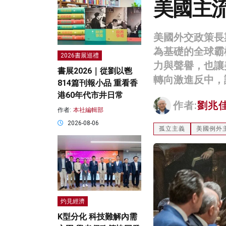
美國主
美國外交政策長
為基礎的全球霸
2026書展巡禮
力與聲譽，也讓
書展2026｜從劉以鬯
轉向激進反中，
814篇刊報小品 重看香
港60年代市井日常
作者:
劉兆
作者:
本社編輯部
2026-08-06
孤立主義
美國例外
灼見經濟
K型分化 科技難解內需