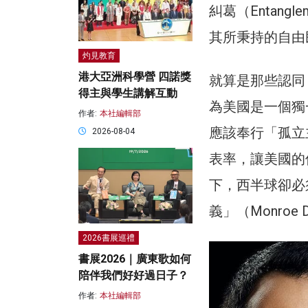
糾葛（Entan
其所秉持的自由
灼見教育
港大亞洲科學營 四諾獎
就算是那些認同「美
得主與學生講解互動
為美國是一個獨
作者:
本社編輯部
應該奉行「孤立
2026-08-04
表率，讓美國的
下，西半球卻必
義」（Monroe
2026書展巡禮
書展2026｜廣東歌如何
陪伴我們好好過日子？
作者:
本社編輯部