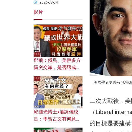
2026-08-04
影片
鄧飛：俄烏、美伊多方
衝突交織，是否釀成世
界大戰？ 伊朗甘冒政權
風險攻擊美軍，背後有
美國學者史蒂芬·沃特
何盤算？
二次大戰後，美
（Liberal i
邱國光博士x潘詠儀校
長：學習古文有何意
的目標是要建構
義？ 粵語怎樣傳承文言