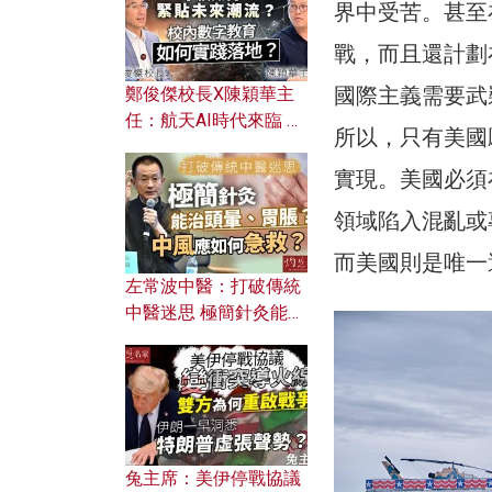
界中受苦。甚至
戰，而且還計劃
國際主義需要武
鄭俊傑校長X陳穎華主
任：航天AI時代來臨 學
所以，只有美國
校如何緊貼未來潮流？
校內數字教育如何實踐
實現。美國必須在
落地？
領域陷入混亂或
而美國則是唯一
左常波中醫：打破傳統
中醫迷思 極簡針灸能治
頭暈、胃脹？中風應如
何急救？
兔主席：美伊停戰協議