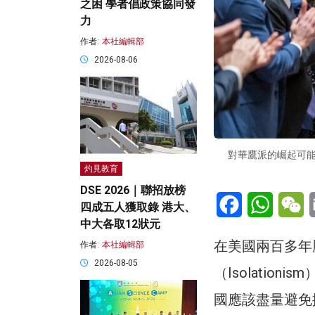
之困 學者倡政策協同發
力
作者:
本社編輯部
2026-08-06
對華鷹派的崛起可
灼見教育
DSE 2026｜聯招放榜
Facebook
WhatsA
W
四成五人獲取錄 港大、
中大各取12狀元
在美國兩百多年
作者:
本社編輯部
2026-08-05
（Isolati
國應該盡量避免