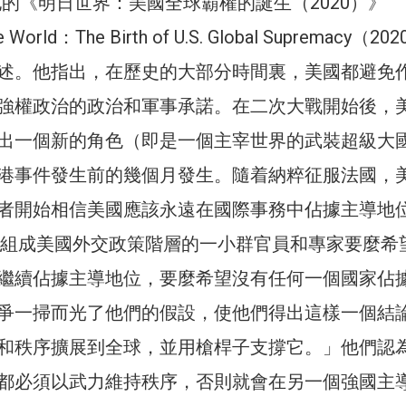
）在他的《明日世界：美國全球霸權的誕生（2020）》
 World：The Birth of U.S. Global Supremacy（2
述。他指出，在歷史的大部分時間裏，美國都避免
強權政治的政治和軍事承諾。在二次大戰開始後，
出一個新的角色（即是一個主宰世界的武裝超級大
港事件發生前的幾個月發生。隨着納粹征服法國，
者開始相信美國應該永遠在國際事務中佔據主導地
年，組成美國外交政策階層的一小群官員和專家要麼希
繼續佔據主導地位，要麼希望沒有任何一個國家佔
爭一掃而光了他們的假設，使他們得出這樣一個結
和秩序擴展到全球，並用槍桿子支撐它。」他們認
都必須以武力維持秩序，否則就會在另一個強國主