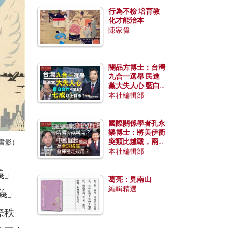
行為不檢 培育教
化才能治本
陳家偉
關品方博士：台灣
九合一選舉 民進
黨大失人心 藍白
合作有望拿下七成
本社編輯部
以上縣市？
國際關係學者孔永
樂博士：將美伊衝
突類比越戰，兩者
書影）
有何異同？中國崛
本社編輯部
起能否為全球格局
發揮穩定效用？
義」
葛亮：見南山
編輯精選
主義」
際秩