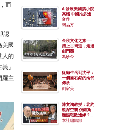
中，而
AI發展美國搞小院
高牆 中國推多邊
合作
關品方
（即認
金秋文化之旅──
為美國
踏上古蜀道，走過
劍門關
世人的
馮珍今
主義」
從顧生岳到沈平：
門羅主
一個座右銘的兩代
傳承
劉家美
陳文鴻教授：北約
縱深空襲 俄羅斯
瀕臨戰敗邊緣？中
國零部件能左右戰
本社編輯部
局走向？