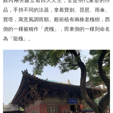
殿內兩旁矗立着四大天王，全是明代重塑的作
品，手持不同的法器，拿着寶劍、琵琶、雨傘、
寶塔，寓意風調雨順。殿前植有兩株老槐樹，西
側的一棵被稱作「虎槐」，而東側的一棵則命名
為「龍槐」。