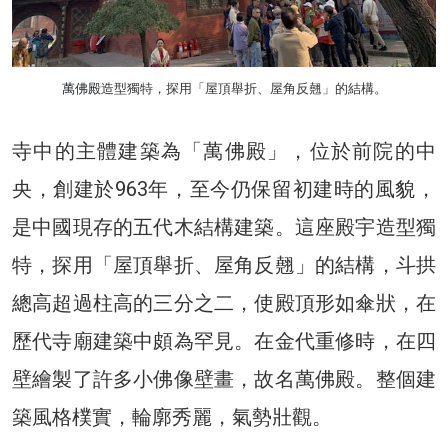
萬佛殿
造型獨特，探用「屋頂舉折、屋角反翹」的結構。
寺中的主體建築為「萬佛殿」，位於前院的中
央，創建於963年，至今仍保留初建時的風貌，
是中國現存的五代木結構建築。這座殿宇造型獨
特，探用「屋頂舉折、屋角反翹」的結構，斗拱
總高超過柱高的三分之二，使殿頂形如傘狀，在
歷代寺廟建築中頗為罕見。在金代重修時，在四
壁繪製了許多小佛像壁畫，故名萬佛殿。整個建
築風格樸實，輪廓秀麗，氣勢壯觀。