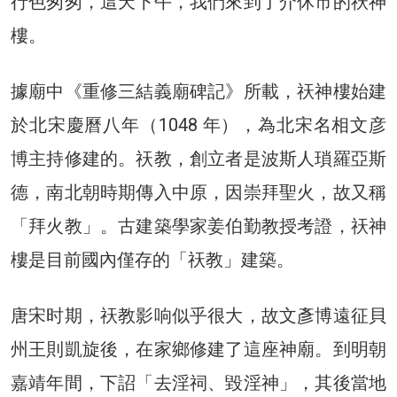
行色匆匆，這天下午，我們來到了介休市的祆神
樓。
據廟中《重修三結義廟碑記》所載，祆神樓始建
於北宋慶曆八年（1048 年），為北宋名相文彦
博主持修建的。祆教，創立者是波斯人瑣羅亞斯
德，南北朝時期傳入中原，因崇拜聖火，故又稱
「拜火教」。古建築學家姜伯勤教授考證，祆神
樓是目前國內僅存的「祆教」建築。
唐宋时期，祆教影响似乎很大，故文彥博遠征貝
州王則凱旋後，在家鄉修建了這座神廟。到明朝
嘉靖年間，下詔「去淫祠、毀淫神」，其後當地