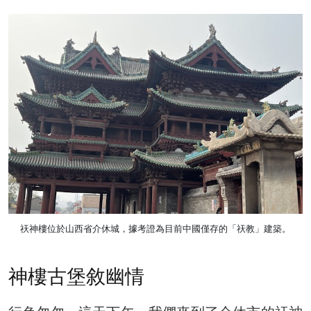
祆神樓位於山西省介休城，據考證為目前中國僅存的「祆教」建築。
神樓古堡敘幽情