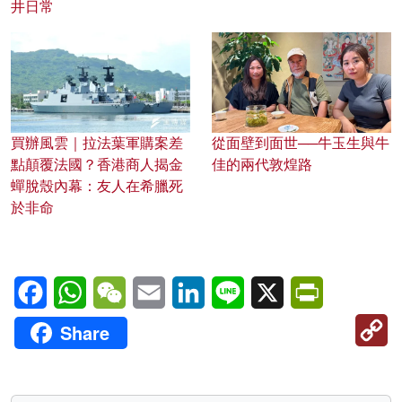
井日常
買辦風雲｜拉法葉軍購案差
從面壁到面世──牛玉生與牛
點顛覆法國？香港商人揭金
佳的兩代敦煌路
蟬脫殼內幕：友人在希臘死
於非命
Facebook
WhatsApp
WeChat
Email
LinkedIn
Line
X
PrintFriendl
C
Share
Li