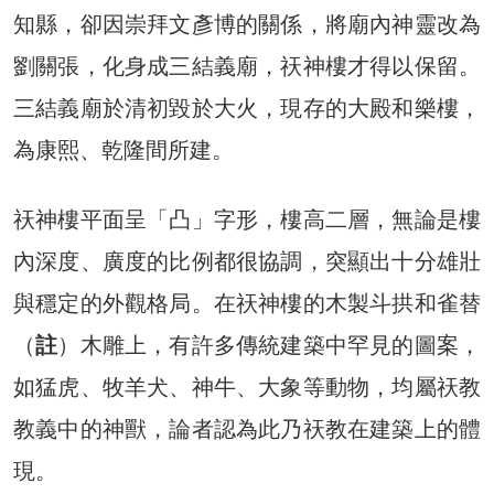
知縣，卻因崇拜文彥博的關係，將廟內神靈改為
劉關張，化身成三結義廟，祆神樓才得以保留。
三結義廟於清初毀於大火，現存的大殿和樂樓，
為康熙、乾隆間所建。
祆神樓平面呈「凸」字形，樓高二層，無論是樓
內深度、廣度的比例都很協調，突顯出十分雄壯
與穩定的外觀格局。在祆神樓的木製斗拱和雀替
（
註
）木雕上，有許多傳統建築中罕見的圖案，
如猛虎、牧羊犬、神牛、大象等動物，均屬祆教
教義中的神獸，論者認為此乃祆教在建築上的體
現。