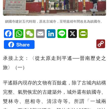
鎭國寺建於五代時期，原名京城寺，至明嘉靖年間改名為鎮國寺。
Facebook
WhatsApp
WeChat
Email
LinkedIn
Line
X
PrintFriendl
C
Share
Li
承接上文：〈
從太原走到平遙──晉南歷史之
旅
〉（一）
平遙縣內現存的文物有百餘處，除了古城內結構
完整、氣勢恢宏的古建築外，城外還有鎮國寺、
雙林寺、慈相寺、清涼寺等。所謂「一城兩