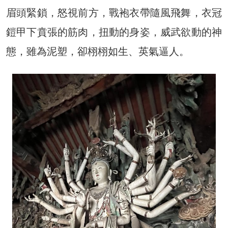
眉頭緊鎖，怒視前方，戰袍衣帶隨風飛舞，衣冠
鎧甲下賁張的筋肉，扭動的身姿，威武欲動的神
態，雖為泥塑，卻栩栩如生、英氣逼人。