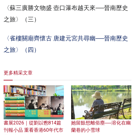
〈蘇三廣勝文物盛 壺口瀑布越天來──晉南歷史
之旅〉（三）
〈雀樓關廟齊懷古 唐建元宮共尋幽──晉南歷史
之旅〉（四）
更多精采文章
書展2026｜從劉以鬯814篇
她留餘想離俗塵──溶化在幽
刊報小品 重看香港60年代市
蘭巷的小雪球