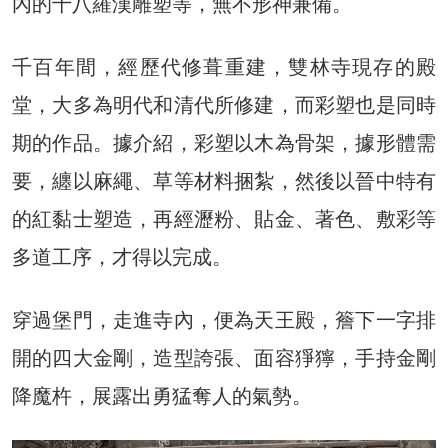
內的十八羅漢雕塑等，無不形神兼備。
千百年間，經歷代修葺重建，雙林寺現存的殿
堂，大多為明代和清代所修建，而彩塑也是同時
期的作品。據介紹，彩塑以木為骨架，據形體需
要，纏以麻繩、草等材料捆紮，然後以晉中特有
的紅黏士塑造，再經瀝粉、貼金、著色、敷彩等
多道工序，才得以完成。
穿過堡門，走進寺內，便為天王殿，簷下一字排
開的四大金剛，造型誇張、面容猙獰，手持金剛
降魔杵，展露出勇猛奪人的氣勢。