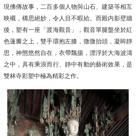
現佛傳故事，二百多個人物與山石、建築等相互
映襯，構思絕妙，令人目不暇給。而殿内影壁牆
後，塑有一座「渡海觀音」，觀音單腿盤坐於紅
色蓮瓣之上，雙手環抱左膝，微微抬頭，凝眸靜
思，神態悠然自在，衣帶飄揚，漂浮於大海波濤
之中，具有乘浪而行、靜中有動的藝術效果，是
雙林寺彩塑中極為精彩之作。