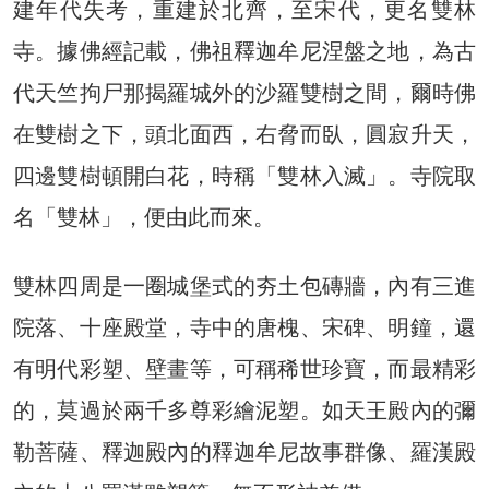
建年代失考，重建於北齊，至宋代，更名雙林
寺。據佛經記載，佛祖釋迦牟尼涅盤之地，為古
代天竺拘尸那揭羅城外的沙羅雙樹之間，爾時佛
在雙樹之下，頭北面西，右脅而臥，圓寂升天，
四邊雙樹頓開白花，時稱「雙林入滅」。寺院取
名「雙林」，便由此而來。
雙林四周是一圈城堡式的夯土包磚牆，內有三進
院落、十座殿堂，寺中的唐槐、宋碑、明鐘，還
有明代彩塑、壁畫等，可稱稀世珍寶，而最精彩
的，莫過於兩千多尊彩繪泥塑。如天王殿內的彌
勒菩薩、釋迦殿內的釋迦牟尼故事群像、羅漢殿