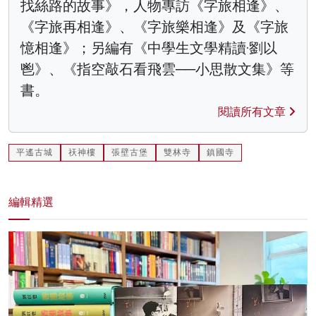
找絲路的故事》，人物專訪《字旅相逢》、
《字旅再相逢》、《字旅樂相逢》及《字旅
憶相逢》；另編有《中學生文學精讀·劉以
鬯》、《指空敲石看飛雲──小思散文集》等
書。
閱讀所有文章
平遙古城
祆神樓
張壁古堡
雙林寺
鎮國寺
編輯精選