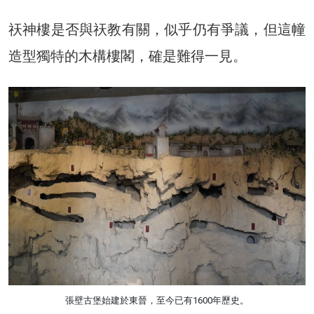
祆神樓是否與祆教有關，似乎仍有爭議，但這幢
造型獨特的木構樓閣，確是難得一見。
張壁古堡始建於東晉，至今已有1600年歷史。