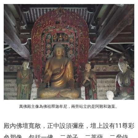
萬佛殿主像為佛祖釋迦牟尼，兩旁站立的是阿難和迦葉。
殿內佛壇寬敞，正中設須彌座，壇上設有11尊彩
色塑像，包括一佛、二弟子、二菩薩、二脅侍、