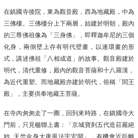
在鎮國寺後院，東為觀音殿，西為地藏殿，中為
三佛樓。三佛樓分上下兩層，始建於明朝，殿內
的三尊佛祖像為「三身佛」，即釋迦牟尼的三個
化身，兩側壁上存有明代壁畫，以連環畫的形
式，講述佛祖「八相成道」的故事。觀音殿建於
明代，清代重修，殿內的觀音菩薩和十八羅漢，
為近代重塑。而地藏殿亦建於明代，俗稱「閻王
殿」，主要供奉地藏王菩薩。
在寺內匆匆走了一圈，回到來時路，在鎭國寺大
門前，只見楹聯上書：「京城寶刹五代造莊嚴絕
妙 天竺金身大唐風法宇宏開」，有機會近距離