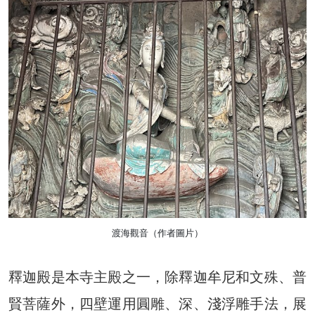
渡海觀音（作者圖片）
釋迦殿是本寺主殿之一，除釋迦牟尼和文殊、普
賢菩薩外，四壁運用圓雕、深、淺浮雕手法，展