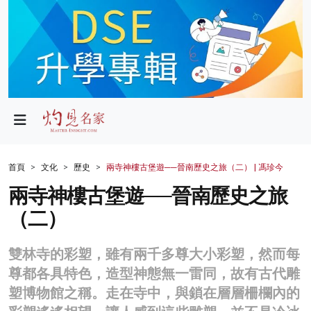
政局
教育
文化
財經
首頁
文化
歷史
兩寺神樓古堡遊──晉南歷史之旅（二） | 馮珍今
生活
兩寺神樓古堡遊──晉南歷史之旅
（二）
健康
商業
雙林寺的彩塑，雖有兩千多尊大小彩塑，然而每
尊都各具特色，造型神態無一雷同，故有古代雕
科技
塑博物館之稱。走在寺中，與鎖在層層柵欄內的
影片