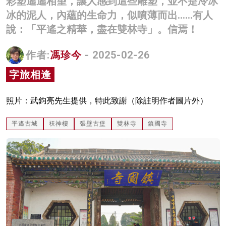
彩塑遙遙相望，讓人感到這些雕塑，並不是冷冰
名家榜
冰的泥人，內蘊的生命力，似噴薄而出……有人
說：「平遙之精華，盡在雙林寺」。信焉！
灼見活動
作者:
馮珍今
- 2025-02-26
關於我們
字旅相逢
照片：武鈞亮先生提供，特此致謝（除註明作者圖片外）
平遙古城
祆神樓
張壁古堡
雙林寺
鎮國寺