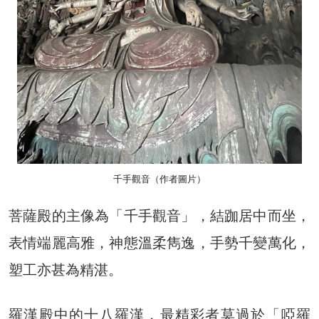
千手觀音（作者圖片）
菩薩殿的主像為「千手觀音」，結跏居中而坐，
表情端麗高雅，神態溫柔雋逸，手勢千變萬化，
塑工亦甚為精湛。
羅漢殿中的十八羅漢，最精彩者莫過於「啞羅