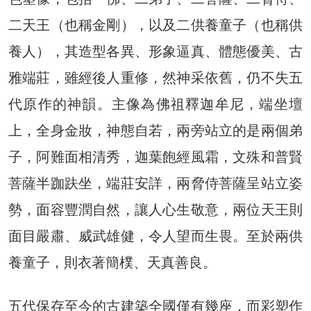
二天王（也稱金剛），以及二供養童子（也稱供
養人），其造型各異、形象逼真、體態優美、古
雅端莊，雖經後人重修，然神采依舊，仍不失五
代原作的神韻。主像為佛祖釋迦牟尼，端坐壇
上，全身金妝，神態自若，兩旁站立的是兩個弟
子，阿難面相清秀，迦葉飽經風霜，文殊和普賢
菩薩半跏趺坐，端莊安詳，兩脅侍菩薩呈站立姿
勢，面容豐潤自然，讓人心生敬意，兩位天王則
面目嚴肅、威武雄健，令人望而生畏。至於兩供
養童子，則衣著簡樸、天真善良。
五代保存至今的古建築全國僅有幾座，而彩塑作