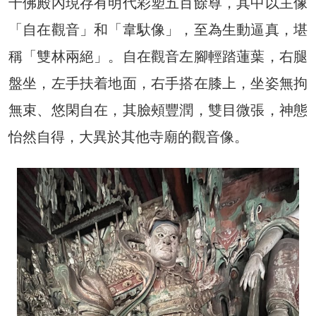
千佛殿內現存有明代彩塑五百餘尊，其中以主像
「自在觀音」和「韋馱像」，至為生動逼真，堪
稱「雙林兩絕」。自在觀音左腳輕踏蓮葉，右腿
盤坐，左手扶着地面，右手搭在膝上，坐姿無拘
無束、悠閑自在，其臉頰豐潤，雙目微張，神態
怡然自得，大異於其他寺廟的觀音像。