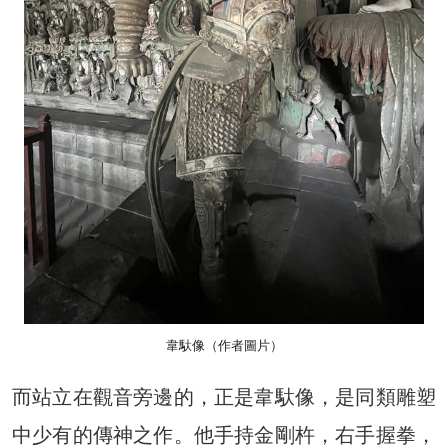
韋馱像（作者圖片）
而站立在觀音旁邊的，正是韋馱像，是同類雕塑
中少有的傳神之作。他手持金剛杵，右手握拳，