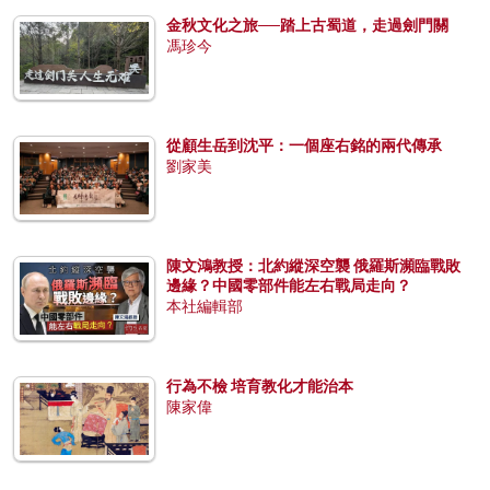
金秋文化之旅──踏上古蜀道，走過劍門關
馮珍今
從顧生岳到沈平：一個座右銘的兩代傳承
劉家美
陳文鴻教授：北約縱深空襲 俄羅斯瀕臨戰敗
邊緣？中國零部件能左右戰局走向？
本社編輯部
行為不檢 培育教化才能治本
陳家偉