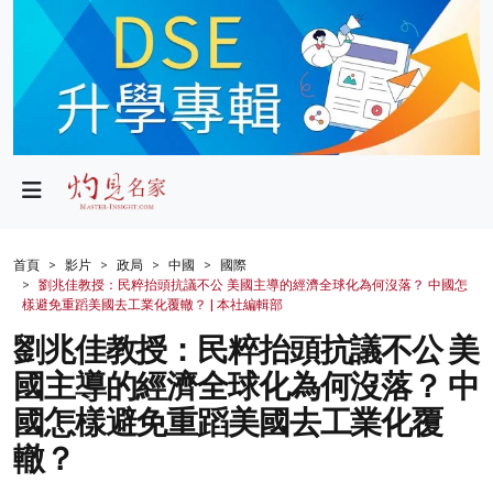
政局
教育
文化
財經
首頁
影片
政局
中國
國際
劉兆佳教授：民粹抬頭抗議不公 美國主導的經濟全球化為何沒落？ 中國怎
生活
樣避免重蹈美國去工業化覆轍？ | 本社編輯部
劉兆佳教授：民粹抬頭抗議不公 美
健康
國主導的經濟全球化為何沒落？ 中
商業
國怎樣避免重蹈美國去工業化覆
科技
轍？
影片