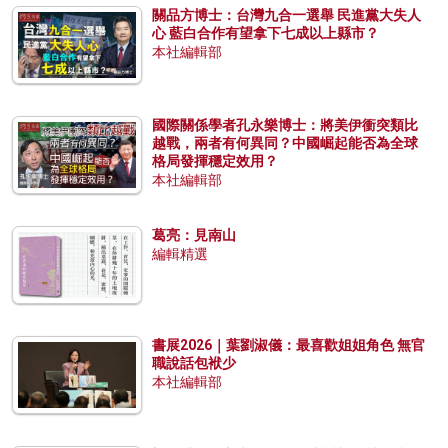
關品方博士：台灣九合一選舉 民進黨大失人
心 藍白合作有望拿下七成以上縣市？
本社編輯部
國際關係學者孔永樂博士：將美伊衝突類比
越戰，兩者有何異同？中國崛起能否為全球
格局發揮穩定效用？
本社編輯部
葛亮：見南山
編輯精選
書展2026｜葉劉淑儀：最喜歡姐姐角色 無官
職說話包袱少
本社編輯部