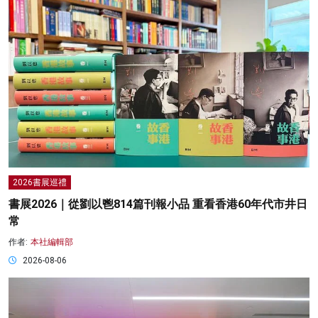
2026書展巡禮
書展2026｜從劉以鬯814篇刊報小品 重看香港60年代市井日
常
作者:
本社編輯部
2026-08-06