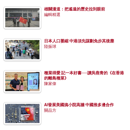
雄關漫道：把遙遠的歷史拉到眼前
編輯精選
日本人口萎縮 中港須先謀劃免步其後塵
陸振球
種菜得愛 記一本好書──讀吳燕青的《在香港
的離島種菜》
陳家偉
AI發展美國搞小院高牆 中國推多邊合作
關品方