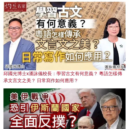
邱國光博士x潘詠儀校長：學習古文有何意義？ 粵語怎樣傳
承文言文之美？ 日常寫作如何應用？