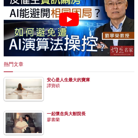
熱門文章
安心是人生最大的寶庫
譚寶碩
一起懷念吳大猷院長
廖書蘭