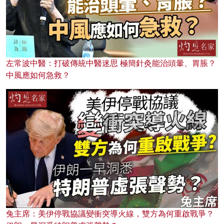
左常波中醫：打破傳統中醫迷思 極簡針灸能治頭暈、胃脹？
中風應如何急救？
兔主席：美伊停戰協議變衝突導火線，雙方為何重啟戰爭？