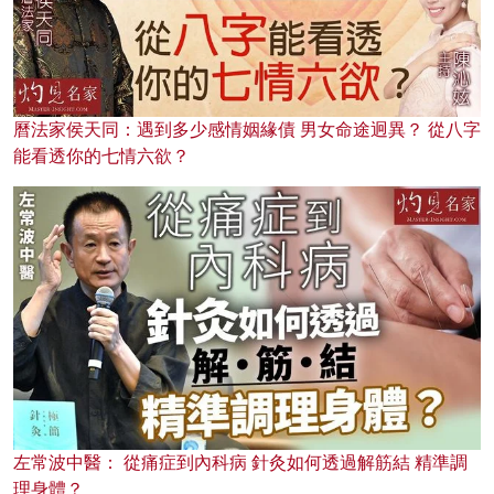
曆法家侯天同：遇到多少感情姻緣債 男女命途迥異？ 從八字
能看透你的七情六欲？
左常波中醫： 從痛症到內科病 針灸如何透過解筋結 精準調
理身體？