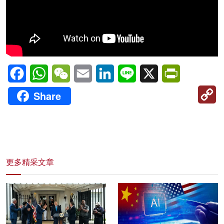
Facebook
WhatsApp
WeChat
Email
LinkedIn
Line
X
PrintFriendl
C
Share
Li
更多精采文章