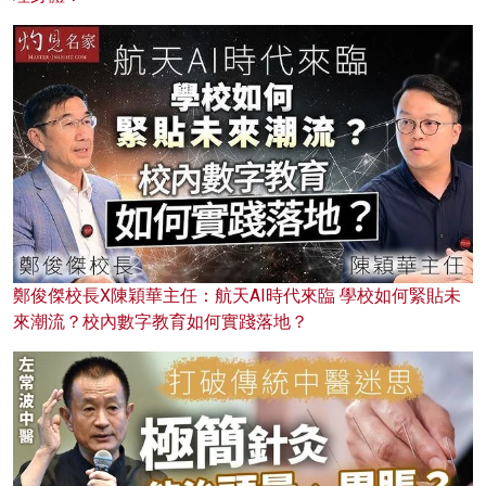
鄭俊傑校長X陳穎華主任：航天AI時代來臨 學校如何緊貼未
來潮流？校內數字教育如何實踐落地？