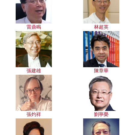
雷鼎鳴
林超英
張建雄
陳章華
張灼祥
劉寧榮