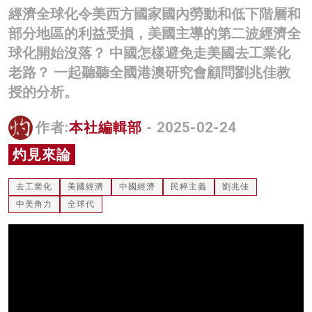
經濟全球化令美西方國家國內勞動和低下階層和
名家榜
部分地區的利益受損，美國主導的第二波經濟全
灼見活動
球化開始沒落？ 中國怎樣避免走美國去工業化
老路？ 一起聽聽全國港澳研究會顧問劉兆佳教
關於我們
授的分析。
作者:
本社編輯部
- 2025-02-24
灼見來論
去工業化
美國經濟
中國經濟
民粹主義
劉兆佳
中美角力
全球代