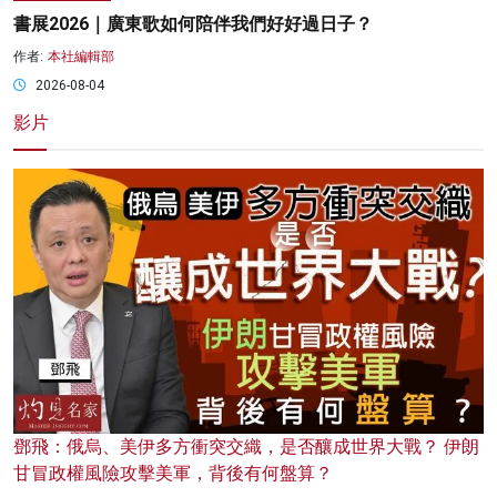
書展2026｜廣東歌如何陪伴我們好好過日子？
作者:
本社編輯部
2026-08-04
影片
鄧飛：俄烏、美伊多方衝突交織，是否釀成世界大戰？ 伊朗
甘冒政權風險攻擊美軍，背後有何盤算？