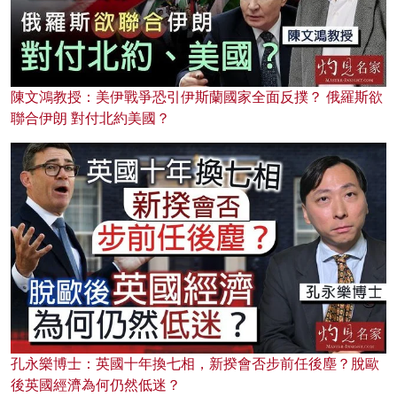
陳文鴻教授：美伊戰爭恐引伊斯蘭國家全面反撲？ 俄羅斯欲
聯合伊朗 對付北約美國？
孔永樂博士：英國十年換七相，新揆會否步前任後塵？脫歐
後英國經濟為何仍然低迷？