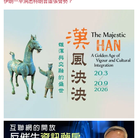
伊朗一早洞悉特朗普虛張聲勢？