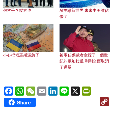
包容乎？縱容也
AI主導新世界 未來中美誰佔
優？
小心把俄羅斯逼急了
被兩任獨裁者拿捏了一個世
紀的尼加拉瓜 剛剛全面取消
了選舉
Facebook
WhatsApp
WeChat
Email
LinkedIn
Line
X
PrintFriendl
C
Share
Li