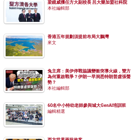
梁鏡威獲任方大副校長 呂大樂加盟社科院
本社編輯部
香港五年規劃須提前布局大鵬灣
來文
兔主席：美伊停戰協議變衝突導火線，雙方
為何重啟戰爭？伊朗一早洞悉特朗普虛張聲
勢？
本社編輯部
60名中小特幼老師參與城大GenAI培訓班
編輯精選
西方世界兩批政客