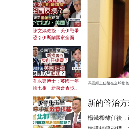
文之美？ 日常寫作如何
應用？
陳文鴻教授：美伊戰爭
恐引伊斯蘭國家全面反
撲？ 俄羅斯欲聯合伊朗
對付北約美國？
孔永樂博士：英國十年
馮國經上任後在全球物色
換七相，新揆會否步前
任後塵？脫歐後英國經
新的管治方
濟為何仍然低迷？
楊鐵樑離任後，
建議精簡架構，