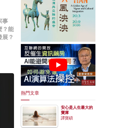
宗事
麼？能
發展？
熱門文章
安心是人生最大的
寶庫
譚寶碩