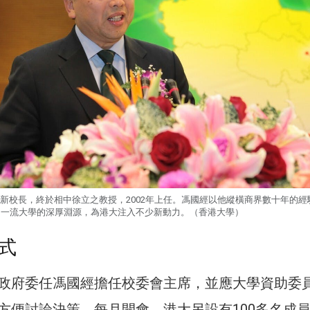
新校長，終於相中徐立之教授，2002年上任。馮國經以他縱橫商界數十年的經
一流大學的深厚淵源，為港大注入不少新動力。（香港大學）
式
政府委任馮國經擔任校委會主席，並應大學資助委
方便討論決策，每月開會。港大另設有100多名成