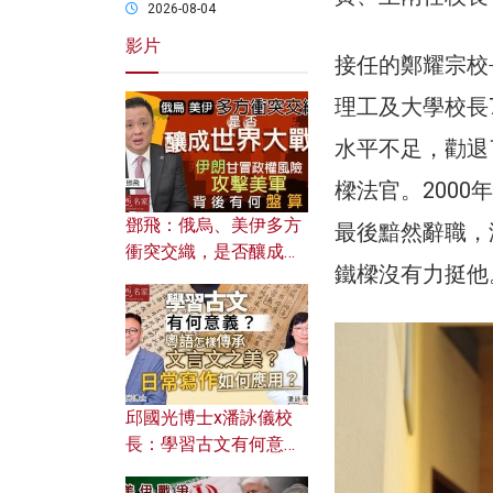
2026-08-04
影片
接任的鄭耀宗校
理工及大學校長
水平不足，勸退
樑法官。200
鄧飛：俄烏、美伊多方
最後黯然辭職，
衝突交織，是否釀成世
鐵樑沒有力挺他
界大戰？ 伊朗甘冒政權
風險攻擊美軍，背後有
何盤算？
邱國光博士x潘詠儀校
長：學習古文有何意
義？ 粵語怎樣傳承文言