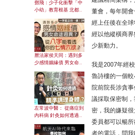
鄧飛：少子化衝擊「中
小幼」教育根基 北都如
董會，每年開會
何成為解決問題關鍵？
經上任後在全球
經以他縱橫商界
少新動力。
曆法家侯天同：遇到多
少感情姻緣債 男女命途
我是2007年
迥異？ 從八字能看透你
魯詩樓的一個較
的七情六欲？
院前院長涉貪事
議採取保密制，
左常波中醫： 從痛症到
密，我的嫌疑很
內科病 針灸如何透過解
委員都可以暢所
筋結 精準調理身體？
者的電話，問我