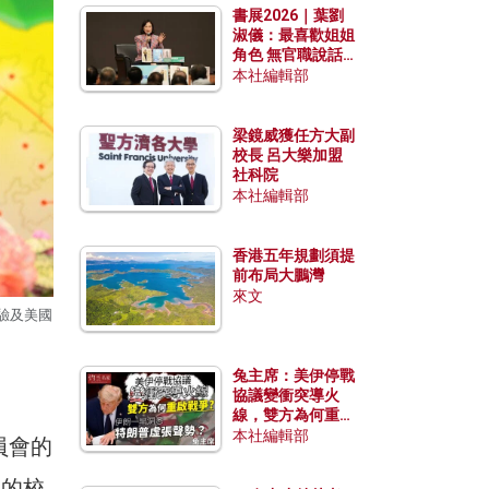
書展2026｜葉劉
淑儀：最喜歡姐姐
角色 無官職說話
包袱少
本社編輯部
梁鏡威獲任方大副
校長 呂大樂加盟
社科院
本社編輯部
香港五年規劃須提
前布局大鵬灣
來文
驗及美國
兔主席：美伊停戰
協議變衝突導火
線，雙方為何重啟
戰爭？伊朗一早洞
本社編輯部
員會的
悉特朗普虛張聲
勢？
員的校