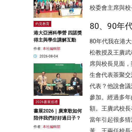
校委會主席與校
80、90
灼見教育
港大亞洲科學營 四諾獎
得主與學生講解互動
80年代我在港
作者:
本社編輯部
松教授及王賡武
2026-08-04
席與校長見面，
生會代表茶聚交
代表？他說會議
參加。經過多年
2026書展巡禮
額。王賡武校長
書展2026｜廣東歌如何
陪伴我們好好過日子？
當年引起很多猜
作者:
本社編輯部
黃、王兩任校長