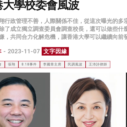
港大學校委會風波
翔行政管理不善，人際關係不佳，從這次曝光的多
除了成立獨立調查委員會調查校長，還可以做些什
嫌，共同合力化解危機，讓香港大學可以繼續向前
非
- 2023-11-07
文字因緣
會
張翔
8.18事件
李國章主席
民調風波
王沛詩律師