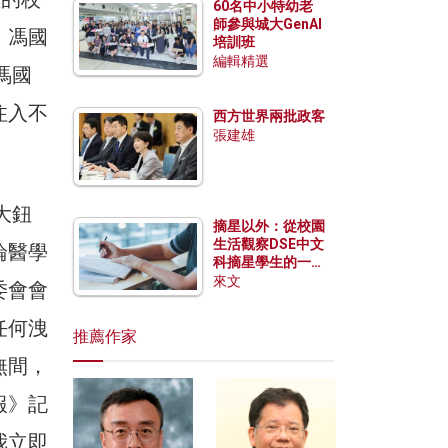
60名中小特幼老
師參與城大GenAI
。馮國
培訓班
編輯精選
馮國
注入不
西方世界兩批政客
張建雄
大鈕
摘星以外：從校園
生活觀察DSE中文
論醫學
科摘星學生的一點
特質
來文
委會會
任何洩
推薦作家
無間，
報》記
我立即