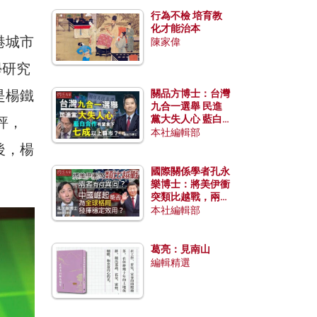
行為不檢 培育教
化才能治本
港城市
陳家偉
學研究
是楊鐵
關品方博士：台灣
九合一選舉 民進
黨大失人心 藍白
評，
合作有望拿下七成
本社編輯部
以上縣市？
後，楊
國際關係學者孔永
樂博士：將美伊衝
突類比越戰，兩者
有何異同？中國崛
本社編輯部
起能否為全球格局
發揮穩定效用？
葛亮：見南山
編輯精選