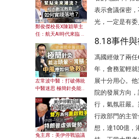
表示會議保密，
光，一定是有委
鄭俊傑校長X陳穎華主
任：航天AI時代來臨 學
8.18事件
校如何緊貼未來潮流？
校內數字教育如何實踐
馮國經做了兩任
落地？
年，會務駕輕就
展十分用心。他
左常波中醫：打破傳統
中醫迷思 極簡針灸能治
院的發展方向，
頭暈、胃脹？中風應如
何急救？
行，氣氛莊嚴。
行政部門的主管
想，達100億
兔主席：美伊停戰協議