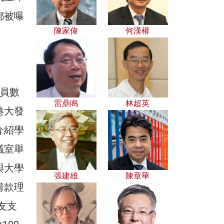
都被曝
陳家偉
何漢權
員數
雷鼎鳴
林超英
港大發
介紹學
議室舉
與大學
張建雄
陳章華
籌款理
友支