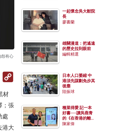
一起懷念吳大猷院
長
廖書蘭
雄關漫道：把遙遠
的歷史拉到眼前
編輯精選
抱怨有心
Copy
日本人口萎縮 中
Link
港須先謀劃免步其
後塵
陸振球
黑材
釋；張
種菜得愛 記一本
好書──讀吳燕青
助處
的《在香港的離島
種菜》
陳家偉
去港大