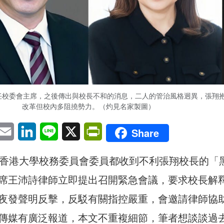
接任校委會主席，之後傳出與校長不和的消息，二人的管治風格迥異，張翔
改革但校內多阻撓勢力。（灼見名家製圖）
pp
eChat
Email
LinkedIn
Line
X
PrintFriendly
Share
露香港大學校務委員會委員都收到不利張翔校長的「
席王沛詩律師立即提出召開緊急會議，要求校長解
夜發聲明反擊，反駁有關指控嚴重，會邀請律師協
傳媒有廣泛報道，本文不重複細節，筆者想談談過