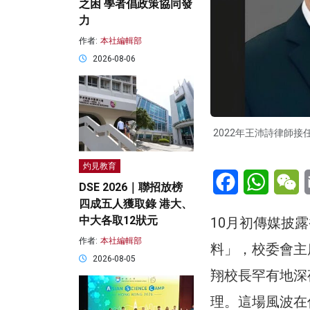
之困 學者倡政策協同發
力
作者:
本社編輯部
2026-08-06
2022年王沛詩律師
灼見教育
Facebook
WhatsA
W
DSE 2026｜聯招放榜
四成五人獲取錄 港大、
中大各取12狀元
10月初傳媒披
作者:
本社編輯部
料」，校委會主
2026-08-05
翔校長罕有地深
理。這場風波在