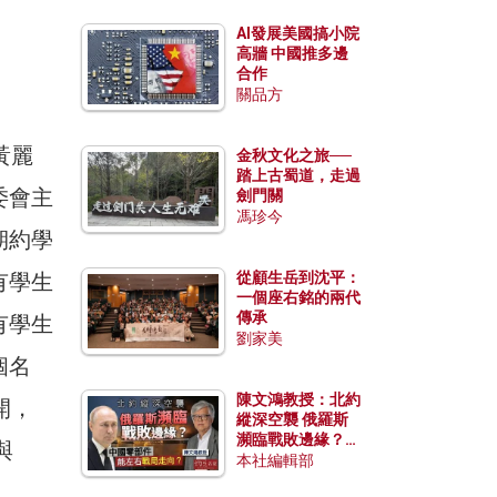
AI發展美國搞小院
高牆 中國推多邊
合作
關品方
黃麗
金秋文化之旅──
踏上古蜀道，走過
委會主
劍門關
馮珍今
期約學
有學生
從顧生岳到沈平：
一個座右銘的兩代
傳承
有學生
劉家美
個名
陳文鴻教授：北約
開，
縱深空襲 俄羅斯
瀕臨戰敗邊緣？中
與
國零部件能左右戰
本社編輯部
局走向？