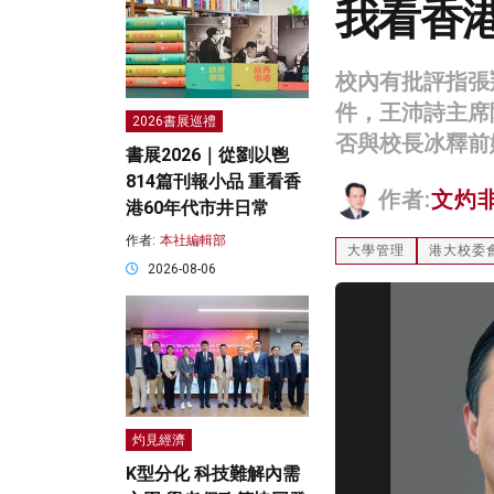
我看香
校內有批評指張
件，王沛詩主席
2026書展巡禮
否與校長冰釋前
書展2026｜從劉以鬯
814篇刊報小品 重看香
作者:
文灼
港60年代市井日常
作者:
本社編輯部
大學管理
港大校委
2026-08-06
灼見經濟
K型分化 科技難解內需