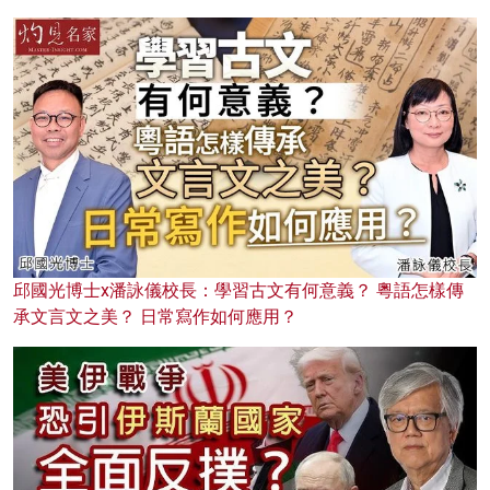
邱國光博士x潘詠儀校長：學習古文有何意義？ 粵語怎樣傳
承文言文之美？ 日常寫作如何應用？