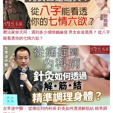
曆法家侯天同：遇到多少感情姻緣債 男女命途迥異？ 從八字
能看透你的七情六欲？
左常波中醫： 從痛症到內科病 針灸如何透過解筋結 精準調