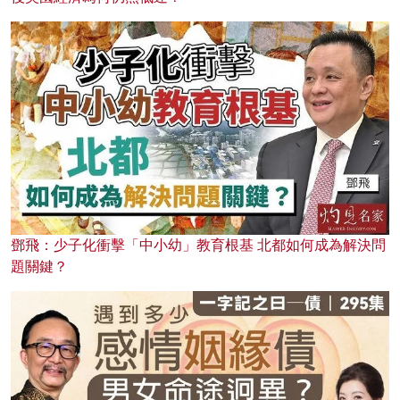
鄧飛：少子化衝擊「中小幼」教育根基 北都如何成為解決問
題關鍵？