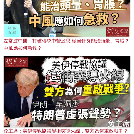
左常波中醫：打破傳統中醫迷思 極簡針灸能治頭暈、胃脹？
中風應如何急救？
兔主席：美伊停戰協議變衝突導火線，雙方為何重啟戰爭？