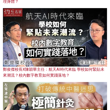
理身體？
鄭俊傑校長X陳穎華主任：航天AI時代來臨 學校如何緊貼未
來潮流？校內數字教育如何實踐落地？