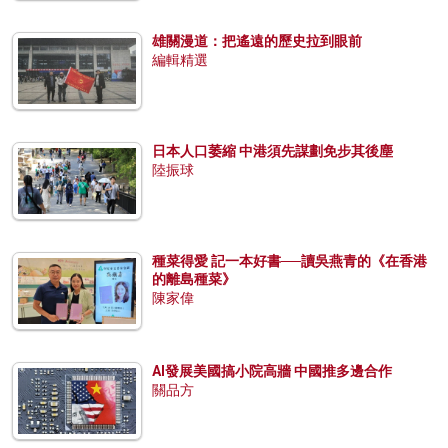
雄關漫道：把遙遠的歷史拉到眼前
編輯精選
日本人口萎縮 中港須先謀劃免步其後塵
陸振球
種菜得愛 記一本好書──讀吳燕青的《在香港
的離島種菜》
陳家偉
AI發展美國搞小院高牆 中國推多邊合作
關品方