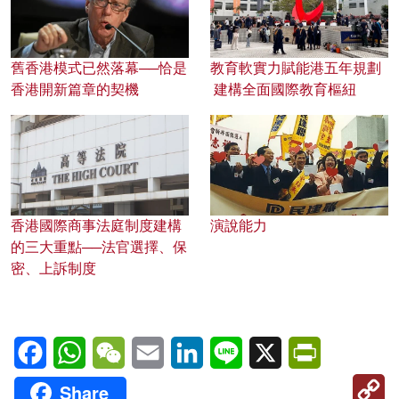
舊香港模式已然落幕──恰是
教育軟實力賦能港五年規劃
香港開新篇章的契機
建構全面國際教育樞紐
香港國際商事法庭制度建構
演說能力
的三大重點──法官選擇、保
密、上訴制度
Facebook
WhatsApp
WeChat
Email
LinkedIn
Line
X
PrintFriendl
C
Share
Li