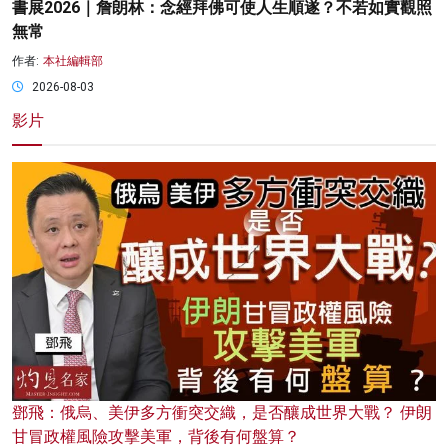
書展2026｜詹朗林：念經拜佛可使人生順遂？不若如實觀照
無常
作者:
本社編輯部
2026-08-03
影片
鄧飛：俄烏、美伊多方衝突交織，是否釀成世界大戰？ 伊朗
甘冒政權風險攻擊美軍，背後有何盤算？