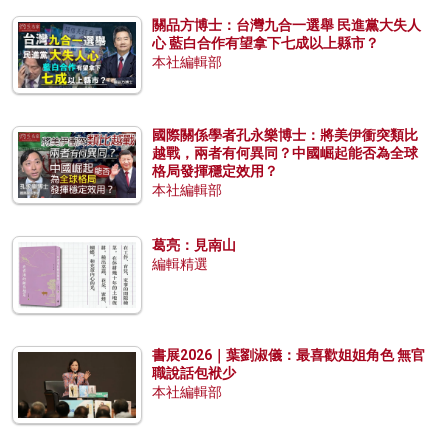
關品方博士：台灣九合一選舉 民進黨大失人
心 藍白合作有望拿下七成以上縣市？
本社編輯部
國際關係學者孔永樂博士：將美伊衝突類比
越戰，兩者有何異同？中國崛起能否為全球
格局發揮穩定效用？
本社編輯部
葛亮：見南山
編輯精選
書展2026｜葉劉淑儀：最喜歡姐姐角色 無官
職說話包袱少
本社編輯部