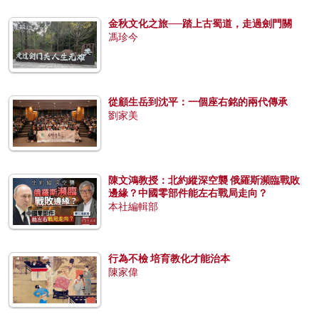
金秋文化之旅──踏上古蜀道，走過劍門關
馮珍今
從顧生岳到沈平：一個座右銘的兩代傳承
劉家美
陳文鴻教授：北約縱深空襲 俄羅斯瀕臨戰敗
邊緣？中國零部件能左右戰局走向？
本社編輯部
行為不檢 培育教化才能治本
陳家偉