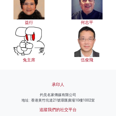
益行
何志平
兔主席
伍俊飛
承印人
灼見名家傳媒有限公司
地址 : 香港黃竹坑道21號環匯廣場10樓1002室
追蹤我們的社交平台