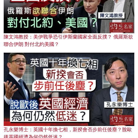
陳文鴻教授：美伊戰爭恐引伊斯蘭國家全面反撲？ 俄羅斯欲
聯合伊朗 對付北約美國？
孔永樂博士：英國十年換七相，新揆會否步前任後塵？脫歐
後英國經濟為何仍然低迷？