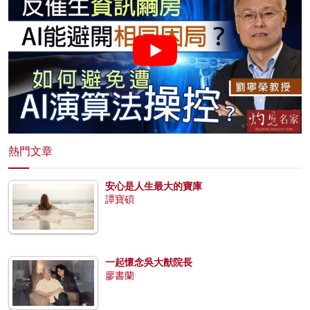
熱門文章
安心是人生最大的寶庫
譚寶碩
一起懷念吳大猷院長
廖書蘭