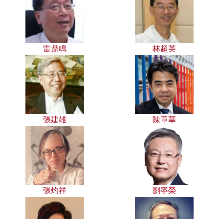
雷鼎鳴
林超英
張建雄
陳章華
張灼祥
劉寧榮