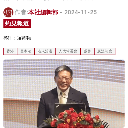
名家榜
作者:
本社編輯部
- 2024-11-25
灼見活動
灼見報道
關於我們
整理：羅耀強
香港
基本法
港人治港
人大常委會
張勇
憲法制度