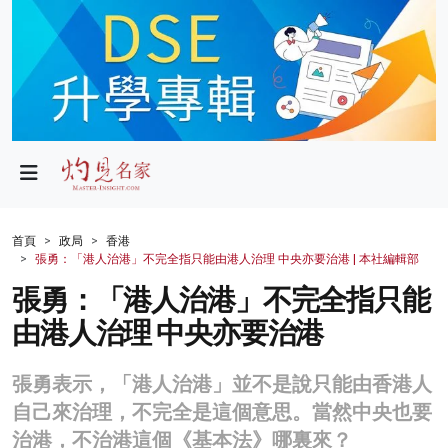
政局
教育
文化
財經
首頁
政局
香港
張勇：「港人治港」不完全指只能由港人治理 中央亦要治港 | 本社編輯部
生活
張勇：「港人治港」不完全指只能
健康
由港人治理 中央亦要治港
商業
張勇表示，「港人治港」並不是說只能由香港人
科技
自己來治理，不完全是這個意思。當然中央也要
影片
治港，不治港這個《基本法》哪裏來？