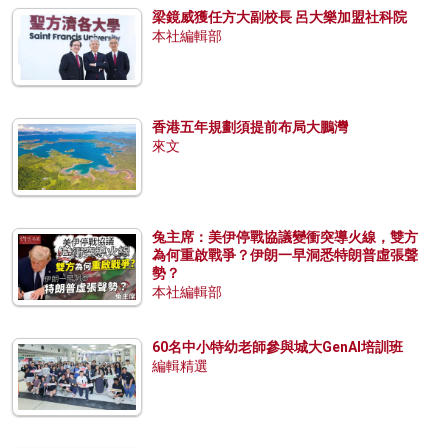
梁鏡威獲任方大副校長 呂大樂加盟社科院
本社編輯部
香港五年規劃須提前布局大鵬灣
來文
兔主席：美伊停戰協議變衝突導火線，雙方
為何重啟戰爭？伊朗一早洞悉特朗普虛張聲
勢？
本社編輯部
60名中小特幼老師參與城大GenAI培訓班
編輯精選