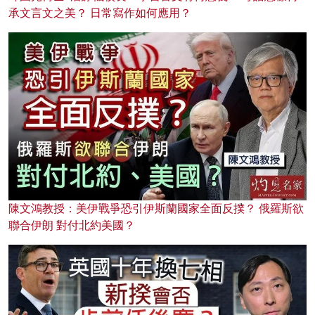
承文言文之美？ 日常寫作如何應用？
陳文鴻教授：美伊戰爭恐引伊斯蘭國家全面反撲？ 俄羅斯欲
聯合伊朗 對付北約美國？