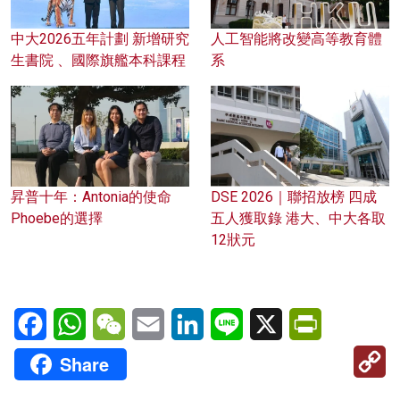
中大2026五年計劃 新增研究
人工智能將改變高等教育體
生書院 、國際旗艦本科課程
系
昇普十年：Antonia的使命
DSE 2026｜聯招放榜 四成
Phoebe的選擇
五人獲取錄 港大、中大各取
12狀元
Facebook
WhatsApp
WeChat
Email
LinkedIn
Line
X
PrintFriendl
C
Share
Li