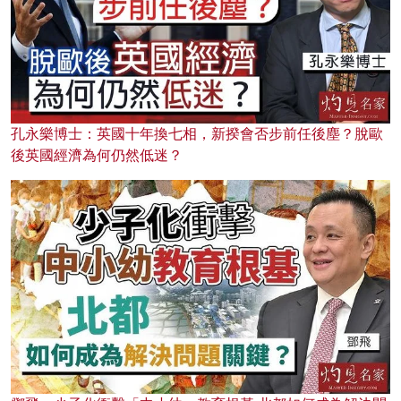
孔永樂博士：英國十年換七相，新揆會否步前任後塵？脫歐
後英國經濟為何仍然低迷？