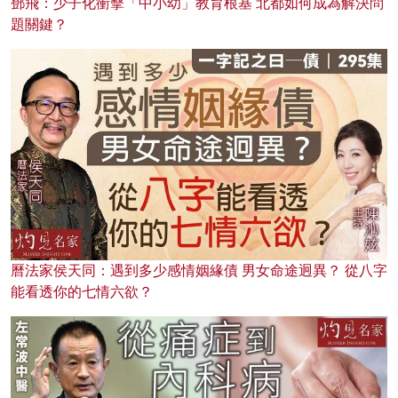
鄧飛：少子化衝擊「中小幼」教育根基 北都如何成為解決問
題關鍵？
曆法家侯天同：遇到多少感情姻緣債 男女命途迥異？ 從八字
能看透你的七情六欲？