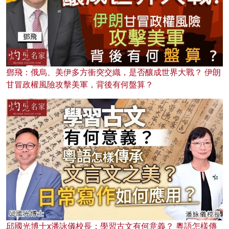
鄧飛：俄烏、美伊多方衝突交織，是否釀成世界大戰？ 伊朗
甘冒政權風險攻擊美軍，背後有何盤算？
邱國光博士x潘詠儀校長：學習古文有何意義？ 粵語怎樣傳