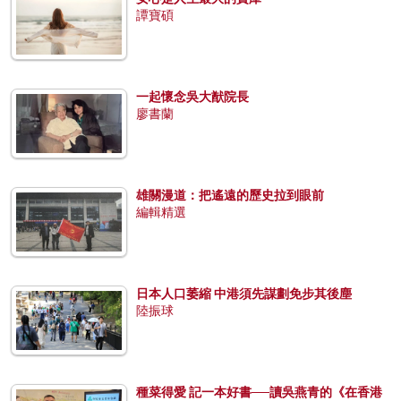
譚寶碩
一起懷念吳大猷院長
廖書蘭
雄關漫道：把遙遠的歷史拉到眼前
編輯精選
日本人口萎縮 中港須先謀劃免步其後塵
陸振球
種菜得愛 記一本好書──讀吳燕青的《在香港