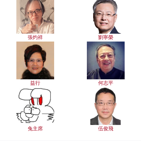
張灼祥
劉寧榮
益行
何志平
兔主席
伍俊飛