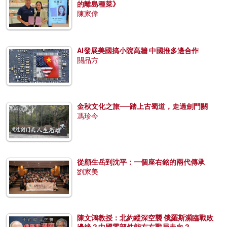
的離島種菜》
陳家偉
AI發展美國搞小院高牆 中國推多邊合作
關品方
金秋文化之旅──踏上古蜀道，走過劍門關
馮珍今
從顧生岳到沈平：一個座右銘的兩代傳承
劉家美
陳文鴻教授：北約縱深空襲 俄羅斯瀕臨戰敗
邊緣？中國零部件能左右戰局走向？