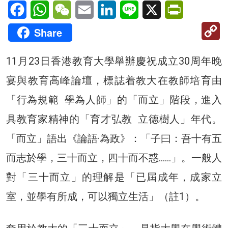
Facebook
WhatsApp
WeChat
Email
LinkedIn
Line
X
PrintFriendl
C
Share
Li
11月23日香港教育大學舉辦慶祝成立30周年晚
宴與教育高峰論壇，標誌着教大在教師培育由
「行為規範 學為人師」的「而立」階段，進入
具教育家精神的「育才弘教 立德樹人」年代。
「而立」語出《論語·為政》：「子曰：吾十有五
而志於學，三十而立，四十而不惑……」。一般人
對「三十而立」的理解是「已屆成年，成家立
室，並學有所成，可以獨立生活」（註1）。