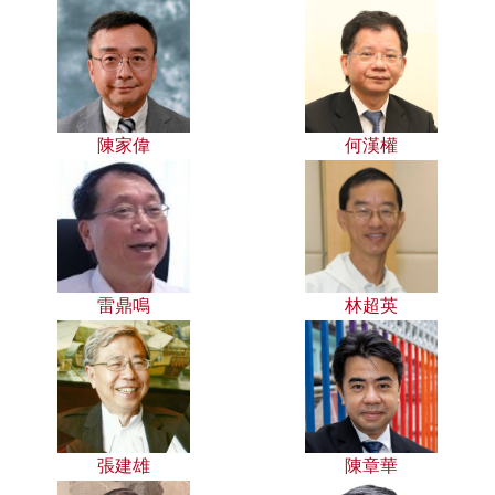
陳家偉
何漢權
雷鼎鳴
林超英
張建雄
陳章華