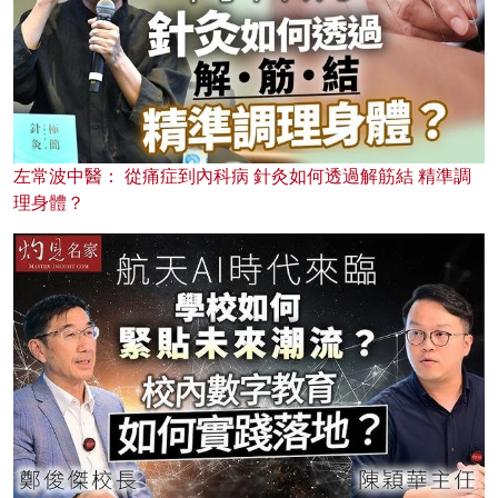
左常波中醫： 從痛症到內科病 針灸如何透過解筋結 精準調
理身體？