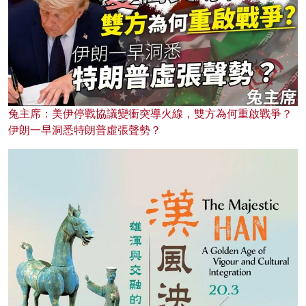
兔主席：美伊停戰協議變衝突導火線，雙方為何重啟戰爭？
伊朗一早洞悉特朗普虛張聲勢？