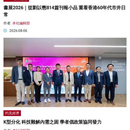
書展2026｜從劉以鬯814篇刊報小品 重看香港60年代市井日
常
作者:
本社編輯部
2026-08-06
灼見經濟
K型分化 科技難解內需之困 學者倡政策協同發力