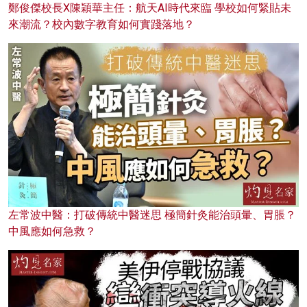
鄭俊傑校長X陳穎華主任：航天AI時代來臨 學校如何緊貼未
來潮流？校內數字教育如何實踐落地？
左常波中醫：打破傳統中醫迷思 極簡針灸能治頭暈、胃脹？
中風應如何急救？