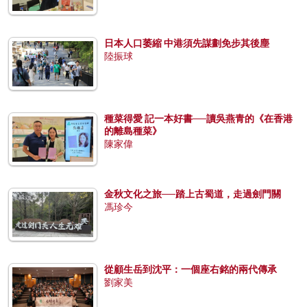
日本人口萎縮 中港須先謀劃免步其後塵
陸振球
種菜得愛 記一本好書──讀吳燕青的《在香港
的離島種菜》
陳家偉
金秋文化之旅──踏上古蜀道，走過劍門關
馮珍今
從顧生岳到沈平：一個座右銘的兩代傳承
劉家美