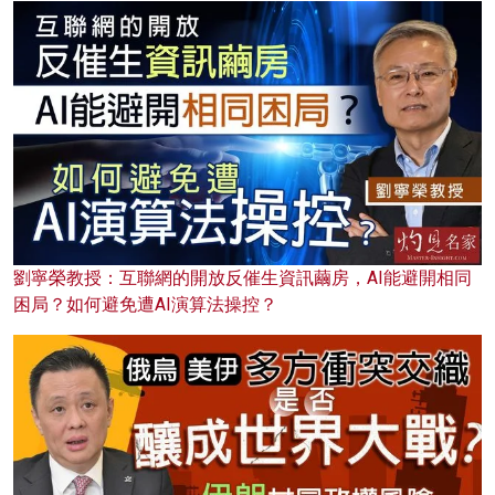
劉寧榮教授：互聯網的開放反催生資訊繭房，AI能避開相同
困局？如何避免遭AI演算法操控？