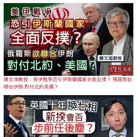
陳文鴻教授：美伊戰爭恐引伊斯蘭國家全面反撲？ 俄羅斯欲
聯合伊朗 對付北約美國？