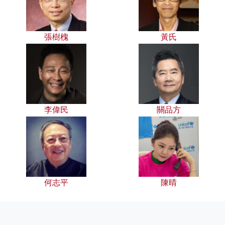
張樹槐
黃氏
李偉民
關品方
何志平
陳晴