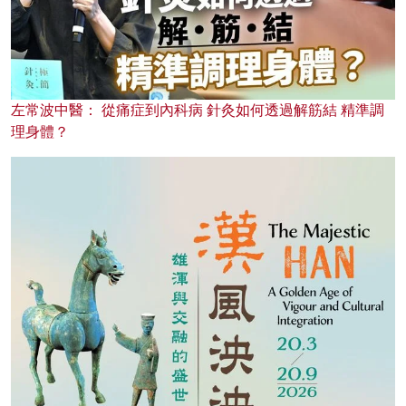
左常波中醫： 從痛症到內科病 針灸如何透過解筋結 精準調
理身體？