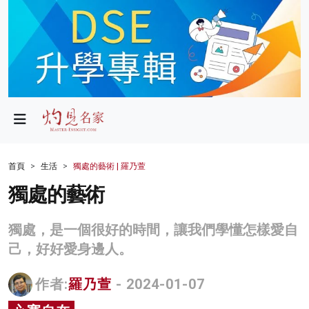
政局
教育
文化
財經
首頁
生活
獨處的藝術 | 羅乃萱
生活
獨處的藝術
健康
獨處，是一個很好的時間，讓我們學懂怎樣愛自
商業
己，好好愛身邊人。
科技
作者:
羅乃萱
- 2024-01-07
影片