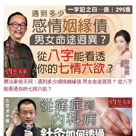
曆法家侯天同：遇到多少感情姻緣債 男女命途迥異？ 從八字
能看透你的七情六欲？