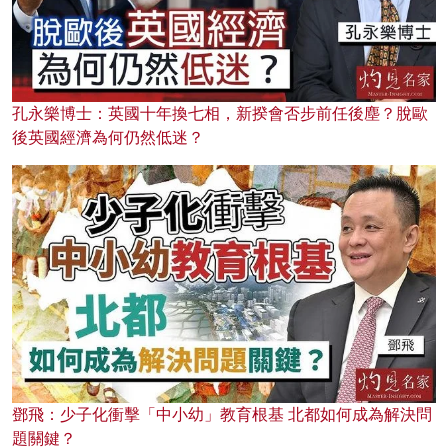
孔永樂博士：英國十年換七相，新揆會否步前任後塵？脫歐
後英國經濟為何仍然低迷？
鄧飛：少子化衝擊「中小幼」教育根基 北都如何成為解決問
題關鍵？