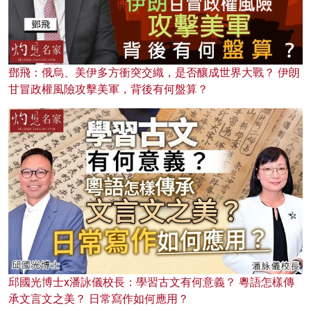
鄧飛：俄烏、美伊多方衝突交織，是否釀成世界大戰？ 伊朗
甘冒政權風險攻擊美軍，背後有何盤算？
邱國光博士x潘詠儀校長：學習古文有何意義？ 粵語怎樣傳
承文言文之美？ 日常寫作如何應用？