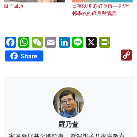
浪子回頭
日落以後 彩虹長留──記屋
邨學校的歲月與情誼
Facebook
WhatsApp
WeChat
Email
LinkedIn
Line
X
PrintFriendl
C
Share
Li
羅乃萱
家庭發展基金總幹事，資深親子及家庭教育