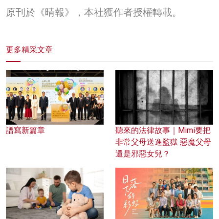
原刊於《晴報》，本社獲作者授權轉載。
更多精采文章
譜寫新篇章
聽來的法律故事｜Mimi要把
非常父母送進監獄 惡魔父母
還是邪惡女兒？