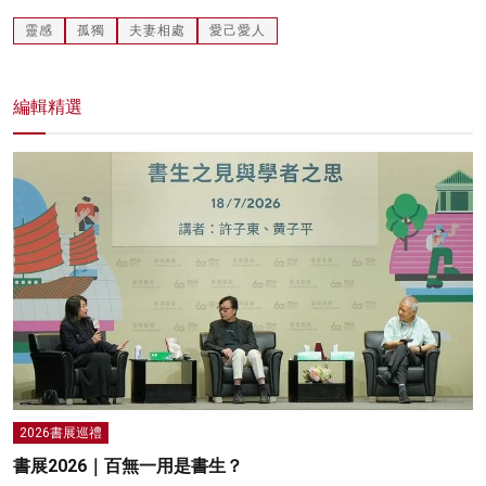
靈感
孤獨
夫妻相處
愛己愛人
編輯精選
2026書展巡禮
書展2026｜百無一用是書生？