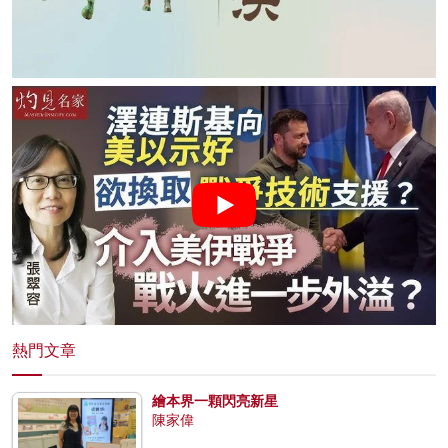
熱門文章
繪本界一顆閃亮新星
陳家偉