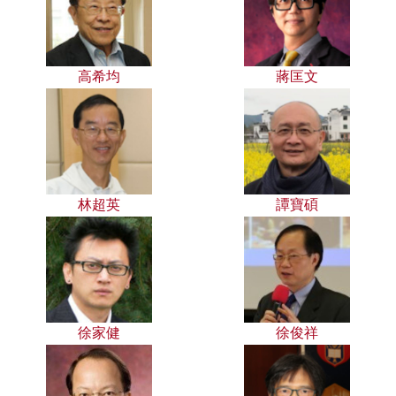
高希均
蔣匡文
林超英
譚寶碩
徐家健
徐俊祥