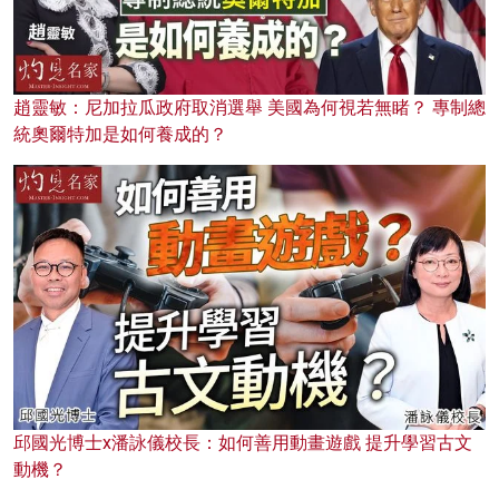
趙靈敏：尼加拉瓜政府取消選舉 美國為何視若無睹？ 專制總
統奧爾特加是如何養成的？
邱國光博士x潘詠儀校長：如何善用動畫遊戲 提升學習古文
動機？