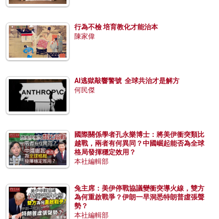
行為不檢 培育教化才能治本
陳家偉
AI逃獄敲響警號 全球共治才是解方
何民傑
國際關係學者孔永樂博士：將美伊衝突類比
越戰，兩者有何異同？中國崛起能否為全球
格局發揮穩定效用？
本社編輯部
兔主席：美伊停戰協議變衝突導火線，雙方
為何重啟戰爭？伊朗一早洞悉特朗普虛張聲
勢？
本社編輯部