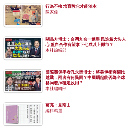
行為不檢 培育教化才能治本
陳家偉
關品方博士：台灣九合一選舉 民進黨大失人
心 藍白合作有望拿下七成以上縣市？
本社編輯部
國際關係學者孔永樂博士：將美伊衝突類比
越戰，兩者有何異同？中國崛起能否為全球
格局發揮穩定效用？
本社編輯部
葛亮：見南山
編輯精選