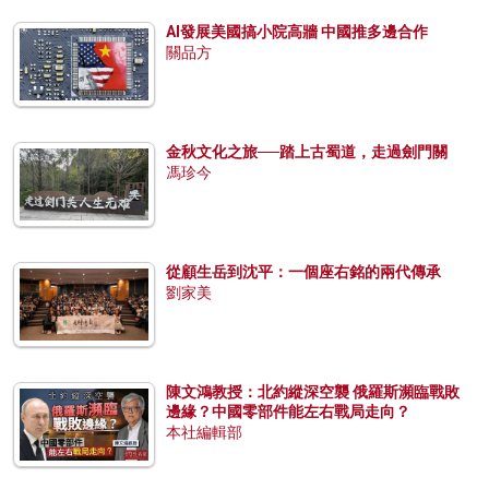
AI發展美國搞小院高牆 中國推多邊合作
關品方
金秋文化之旅──踏上古蜀道，走過劍門關
馮珍今
從顧生岳到沈平：一個座右銘的兩代傳承
劉家美
陳文鴻教授：北約縱深空襲 俄羅斯瀕臨戰敗
邊緣？中國零部件能左右戰局走向？
本社編輯部