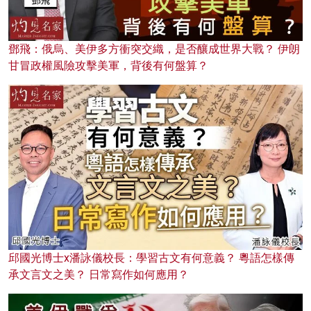
鄧飛：俄烏、美伊多方衝突交織，是否釀成世界大戰？ 伊朗
甘冒政權風險攻擊美軍，背後有何盤算？
邱國光博士x潘詠儀校長：學習古文有何意義？ 粵語怎樣傳
承文言文之美？ 日常寫作如何應用？