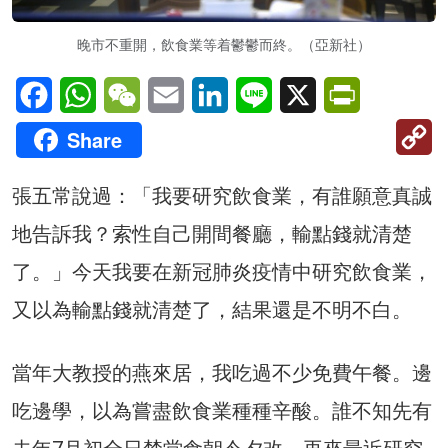
晚市不重開，飲食業等着鬱鬱而終。（亞新社）
Facebook
WhatsApp
WeChat
Email
LinkedIn
Line
X
PrintFriendl
C
Share
Li
張五常說過：「我要研究飲食業，有誰願意真誠
地告訴我？索性自己開間餐廳，輸點錢就清楚
了。」今天我要在新冠肺炎疫情中研究飲食業，
又以為輸點錢就清楚了，結果還是不明不白。
當年大教授的燕來居，我吃過不少免費午餐。邊
吃邊學，以為嘗盡飲食業種種辛酸。誰不知先有