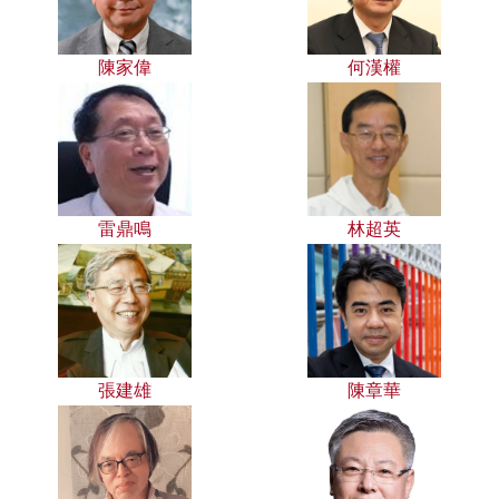
陳家偉
何漢權
雷鼎鳴
林超英
張建雄
陳章華