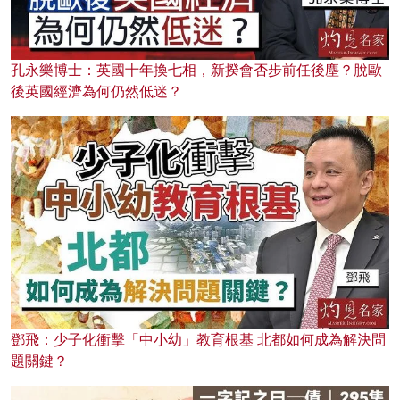
孔永樂博士：英國十年換七相，新揆會否步前任後塵？脫歐
後英國經濟為何仍然低迷？
鄧飛：少子化衝擊「中小幼」教育根基 北都如何成為解決問
題關鍵？