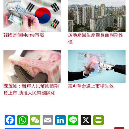
韓國是個Meme市場
房地產因生產期長而周期性
強
陳茂波：離岸人民幣國債期
當AI革命遇上市場失效
貨上市 助推人民幣國際化
Facebook
WhatsApp
WeChat
Email
LinkedIn
Line
X
PrintFriendl