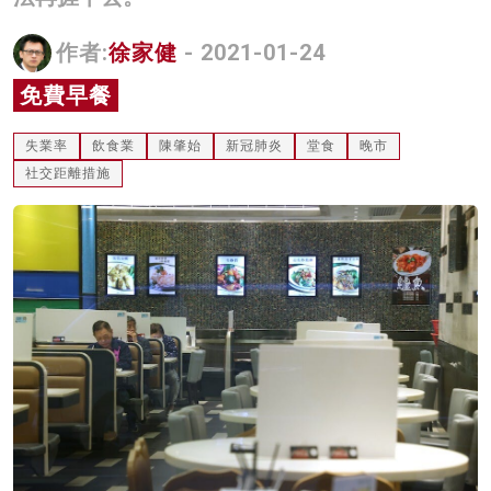
名家榜
作者:
徐家健
- 2021-01-24
灼見活動
免費早餐
關於我們
失業率
飲食業
陳肇始
新冠肺炎
堂食
晚市
社交距離措施