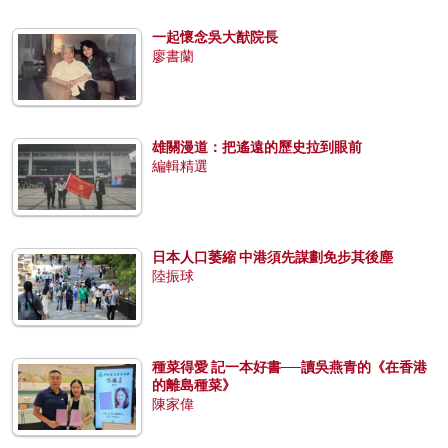
一起懷念吳大猷院長
廖書蘭
雄關漫道：把遙遠的歷史拉到眼前
編輯精選
日本人口萎縮 中港須先謀劃免步其後塵
陸振球
種菜得愛 記一本好書──讀吳燕青的《在香港
的離島種菜》
陳家偉