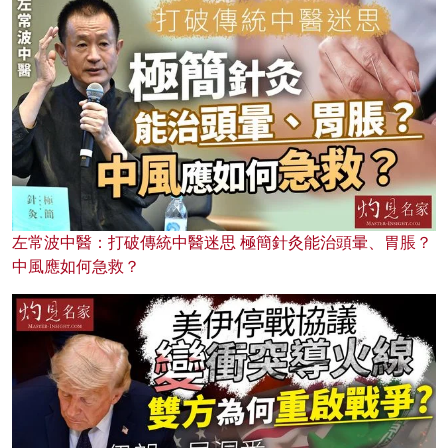
左常波中醫：打破傳統中醫迷思 極簡針灸能治頭暈、胃脹？
中風應如何急救？