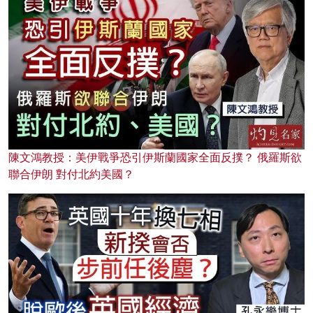
陳文鴻教授：美伊戰爭恐引伊斯蘭國家全面反撲？ 俄羅斯欲
聯合伊朗 對付北約美國？