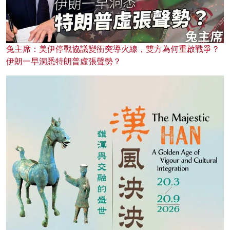
兔主席：美伊停戰協議變衝突導火線，雙方為何重啟戰爭？
伊朗一早洞悉特朗普虛張聲勢？