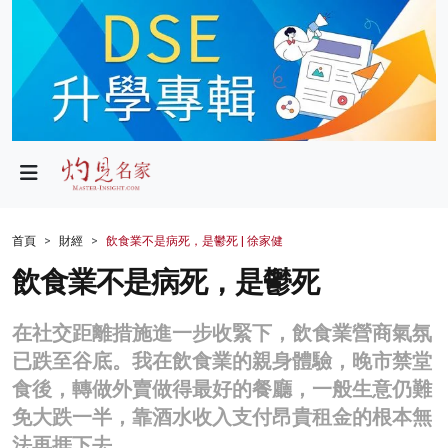
政局
教育
文化
財經
首頁
財經
飲食業不是病死，是鬱死 | 徐家健
生活
飲食業不是病死，是鬱死
健康
在社交距離措施進一步收緊下，飲食業營商氣氛
商業
已跌至谷底。我在飲食業的親身體驗，晚市禁堂
食後，轉做外賣做得最好的餐廳，一般生意仍難
科技
免大跌一半，靠酒水收入支付昂貴租金的根本無
影片
法再捱下去。