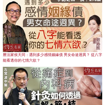
曆法家侯天同：遇到多少感情姻緣債 男女命途迥異？ 從八字
能看透你的七情六欲？