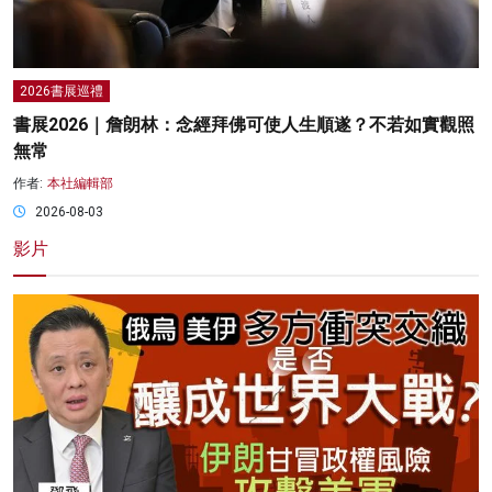
2026書展巡禮
書展2026｜詹朗林：念經拜佛可使人生順遂？不若如實觀照
無常
作者:
本社編輯部
2026-08-03
影片