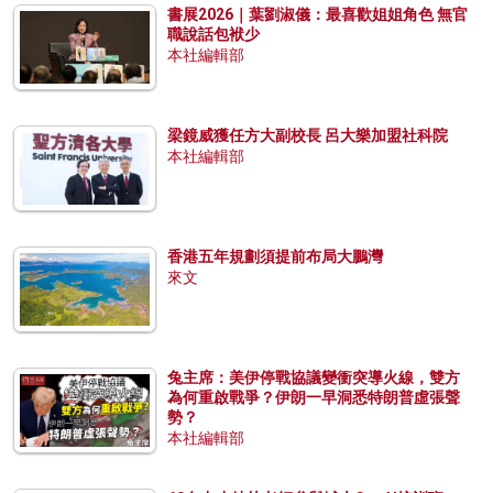
書展2026｜葉劉淑儀：最喜歡姐姐角色 無官
職說話包袱少
本社編輯部
梁鏡威獲任方大副校長 呂大樂加盟社科院
本社編輯部
香港五年規劃須提前布局大鵬灣
來文
兔主席：美伊停戰協議變衝突導火線，雙方
為何重啟戰爭？伊朗一早洞悉特朗普虛張聲
勢？
本社編輯部