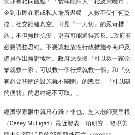
營亦有相同觀點：「食肆限兩人一枱及禁晚市，
令到市民在家或私人場所聚餐，人數不受任何監
控，社交距離真空。可見『一刀切』的嚴苛措
施，不但無助抗疫，更有可能適得其反……政府有
必要調整思維。不要讓粗放性行政措施令商戶及
僱員作出無謂犧牲。政府應採取『可以救一家企
業就救一家，可以救一個行業就救一個』和『沒
有必要關閉的設施就不關閉』的態度。『可以關
的便關』的思維絕不可取。」
經濟學家眼中就只有錢？非也。芝大老師莫里根
（Casey Mulligan）最近發表一項研究，發現美
國去年3至10月的25萬額外死亡（excess