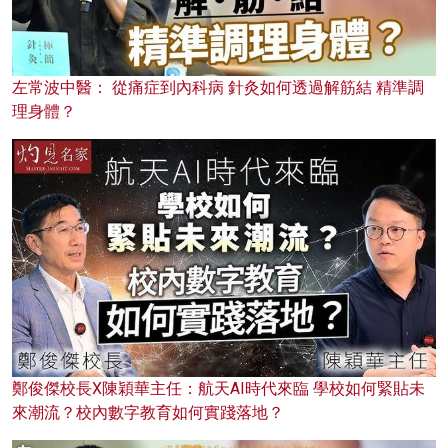
左常波中醫： 從痛症到內科病 針灸如何透過解筋結 精準調
理身體？
鄭俊傑校長X陳穎華主任：航天AI時代來臨 學校如何緊貼未
來潮流？校內數字教育如何實踐落地？