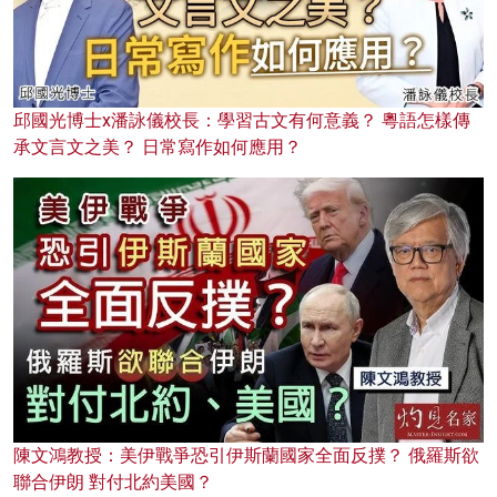
邱國光博士x潘詠儀校長：學習古文有何意義？ 粵語怎樣傳
承文言文之美？ 日常寫作如何應用？
陳文鴻教授：美伊戰爭恐引伊斯蘭國家全面反撲？ 俄羅斯欲
聯合伊朗 對付北約美國？