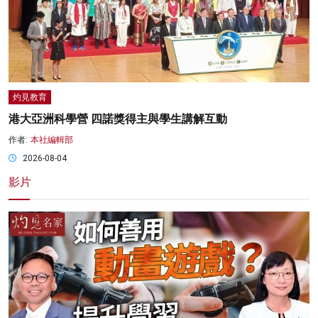
灼見教育
港大亞洲科學營 四諾獎得主與學生講解互動
作者:
本社編輯部
2026-08-04
影片