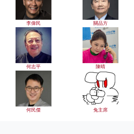
李偉民
關品方
何志平
陳晴
何民傑
兔主席