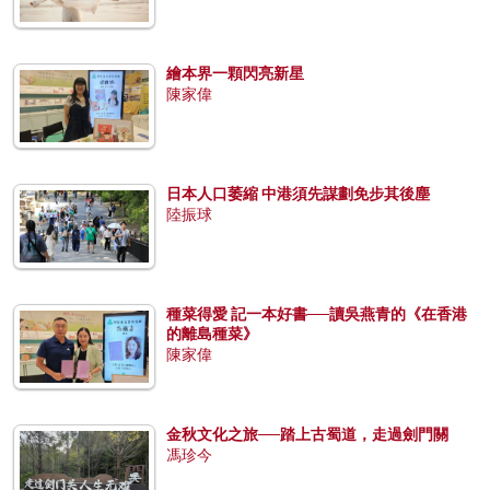
繪本界一顆閃亮新星
陳家偉
日本人口萎縮 中港須先謀劃免步其後塵
陸振球
種菜得愛 記一本好書──讀吳燕青的《在香港
的離島種菜》
陳家偉
金秋文化之旅──踏上古蜀道，走過劍門關
馮珍今