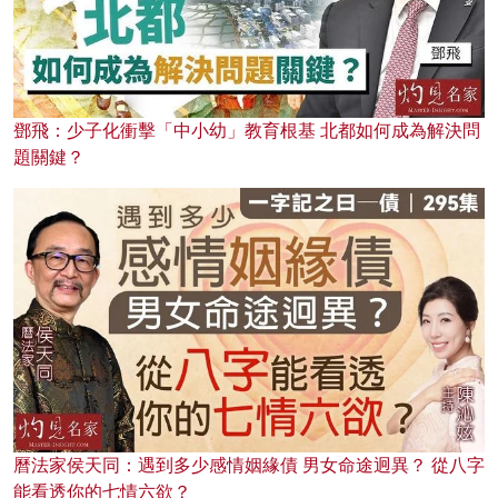
鄧飛：少子化衝擊「中小幼」教育根基 北都如何成為解決問
題關鍵？
曆法家侯天同：遇到多少感情姻緣債 男女命途迥異？ 從八字
能看透你的七情六欲？