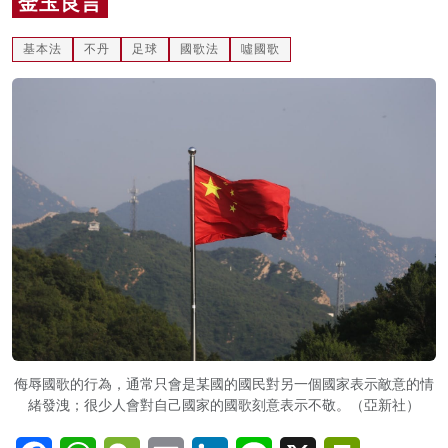
金玉良言
名家榜
基本法
不丹
足球
國歌法
噓國歌
灼見活動
關於我們
侮辱國歌的行為，通常只會是某國的國民對另一個國家表示敵意的情
緒發洩；很少人會對自己國家的國歌刻意表示不敬。（亞新社）
Facebook
WhatsApp
WeChat
Email
LinkedIn
Line
X
PrintFriendl