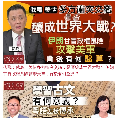
鄧飛：俄烏、美伊多方衝突交織，是否釀成世界大戰？ 伊朗
甘冒政權風險攻擊美軍，背後有何盤算？