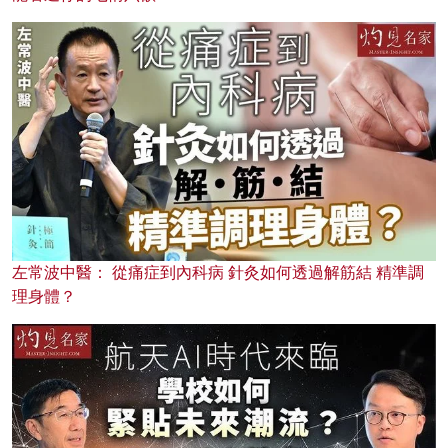
左常波中醫： 從痛症到內科病 針灸如何透過解筋結 精準調
理身體？