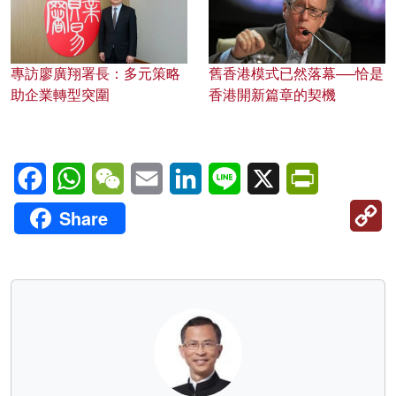
專訪廖廣翔署長：多元策略
舊香港模式已然落幕──恰是
助企業轉型突圍
香港開新篇章的契機
Facebook
WhatsApp
WeChat
Email
LinkedIn
Line
X
PrintFriendl
C
Share
Li