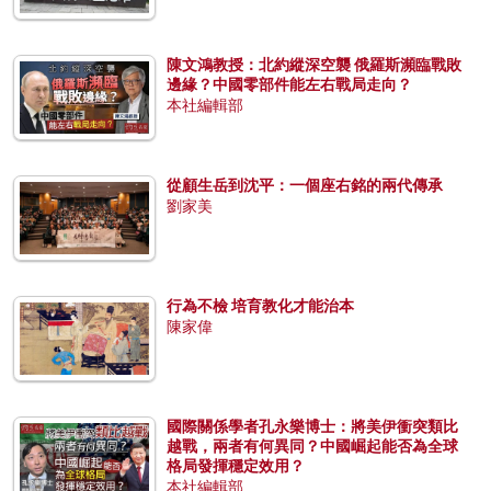
陳文鴻教授：北約縱深空襲 俄羅斯瀕臨戰敗
邊緣？中國零部件能左右戰局走向？
本社編輯部
從顧生岳到沈平：一個座右銘的兩代傳承
劉家美
行為不檢 培育教化才能治本
陳家偉
國際關係學者孔永樂博士：將美伊衝突類比
越戰，兩者有何異同？中國崛起能否為全球
格局發揮穩定效用？
本社編輯部