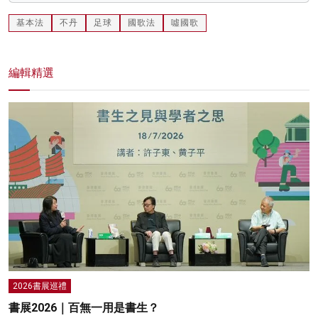
基本法
不丹
足球
國歌法
噓國歌
編輯精選
2026書展巡禮
書展2026｜百無一用是書生？