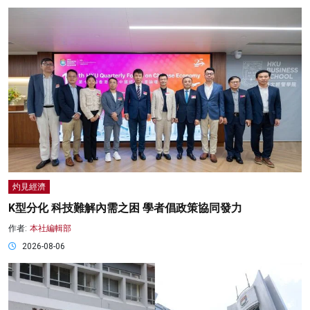
灼見經濟
K型分化 科技難解內需之困 學者倡政策協同發力
作者:
本社編輯部
2026-08-06