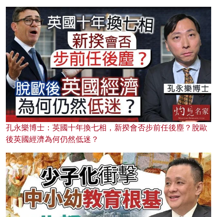
孔永樂博士：英國十年換七相，新揆會否步前任後塵？脫歐
後英國經濟為何仍然低迷？