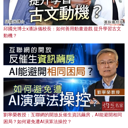
邱國光博士x潘詠儀校長：如何善用動畫遊戲 提升學習古文
動機？
劉寧榮教授：互聯網的開放反催生資訊繭房，AI能避開相同
困局？如何避免遭AI演算法操控？