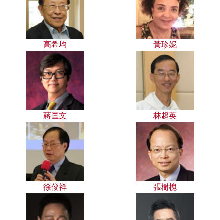
高希均
黃珍妮
蔣匡文
林超英
徐俊祥
張樹槐