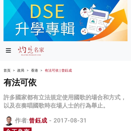
政局
教育
文化
財經
首頁
政局
香港
有法可依 | 曾鈺成
生活
有法可依
健康
許多國家都有立法規定使用國歌的場合和方式，
商業
以及在奏唱國歌時在場人士的行為舉止。
科技
作者:
曾鈺成
- 2017-08-31
影片