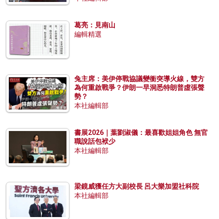
葛亮：見南山
編輯精選
兔主席：美伊停戰協議變衝突導火線，雙方
為何重啟戰爭？伊朗一早洞悉特朗普虛張聲
勢？
本社編輯部
書展2026｜葉劉淑儀：最喜歡姐姐角色 無官
職說話包袱少
本社編輯部
梁鏡威獲任方大副校長 呂大樂加盟社科院
本社編輯部