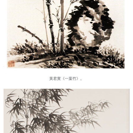
黃君實《一葉竹》。