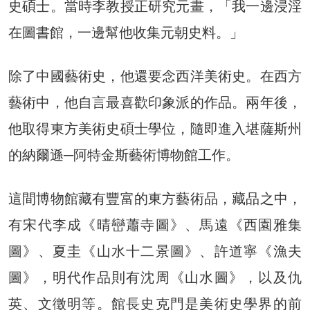
史碩士。當時李教授正研究元畫，「我一邊浸淫
在圖書館，一邊幫他收集元朝史料。」
除了中國藝術史，他還要念西洋美術史。在西方
藝術中，他自言最喜歡印象派的作品。兩年後，
他取得東方美術史碩士學位，隨即進入堪薩斯州
的納爾遜─阿特金斯藝術博物館工作。
這間博物館藏有豐富的東方藝術品，藏品之中，
有宋代李成《晴巒蕭寺圖》、馬遠《西園雅集
圖》、夏圭《山水十二景圖》、許道寧《漁夫
圖》，明代作品則有沈周《山水圖》，以及仇
英、文徵明等。館長史克門是美術史學界的前