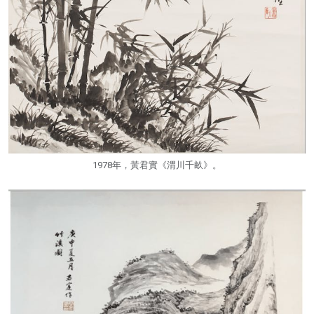
1978年，黃君實《渭川千畝》。