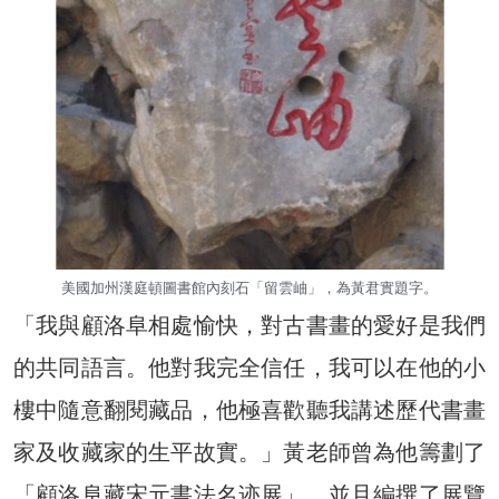
美國加州漢庭頓圖書館內刻石「留雲岫」，為黃君實題字。
「我與顧洛阜相處愉快，對古書畫的愛好是我們
的共同語言。他對我完全信任，我可以在他的小
樓中隨意翻閱藏品，他極喜歡聽我講述歷代書畫
家及收藏家的生平故實。」黃老師曾為他籌劃了
「顧洛阜藏宋元書法名迹展」，並且編撰了展覽