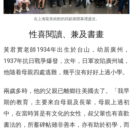
在上海龍美術館的回顧展開幕禮盛況。
性喜閱讀、兼及書畫
黃君實老師1934年出生於台山，幼居廣州，
1937年抗日戰爭爆發，次年，日軍攻陷廣州城，
他隨着母親四處逃難，幾乎沒有好好上過小學。
兩歲多時，他的父親已離鄉往美國去了。「我早
期的教育，主要來自母親及長輩，母親上過初
中，在當時算是有文化的女性，叔父輩也有喜歡
書法的，所蓄碑帖雖非善本，亦有助於初學，而