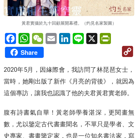
黃君實攝於九十回顧展開幕禮。（灼見名家製圖）
Facebook
WhatsApp
WeChat
Email
LinkedIn
Line
X
PrintFriendl
C
Share
Li
2020年5月，因緣際會，我訪問了林琵琶女士，
當時，她剛出版了新作《月亮的背後》，就因為
這個專訪，讓我也認識了他的夫君黃君實老師。
腹有詩書氣自華！黃老師學養湛深，更閱畫無
數，尤以鑒定古代書畫聞名，不單只是學者、文
史專家、書畫鑒定家，也是一位知名書法家，寫