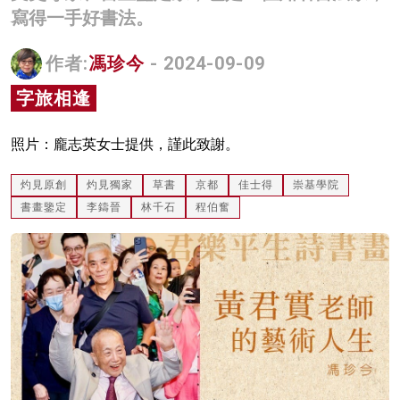
寫得一手好書法。
名家榜
灼見活動
作者:
馮珍今
- 2024-09-09
字旅相逢
關於我們
照片：龐志英女士提供，謹此致謝。
灼見原創
灼見獨家
草書
京都
佳士得
崇基學院
書畫鑒定
李鑄晉
林千石
程伯奮