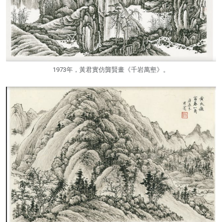
1973年，黃君實仿龔賢畫《千岩萬壑》。