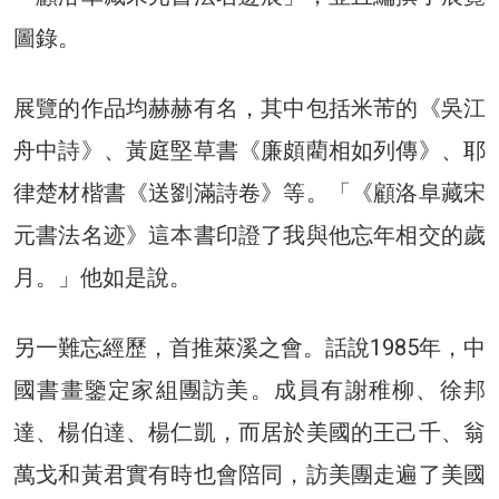
圖錄。
展覽的作品均赫赫有名，其中包括米芾的《吳江
舟中詩》、黃庭堅草書《廉頗藺相如列傳》、耶
律楚材楷書《送劉滿詩卷》等。「《顧洛阜藏宋
元書法名迹》這本書印證了我與他忘年相交的歲
月。」他如是說。
另一難忘經歷，首推萊溪之會。話說1985年，中
國書畫鑒定家組團訪美。成員有謝稚柳、徐邦
達、楊伯達、楊仁凱，而居於美國的王己千、翁
萬戈和黃君實有時也會陪同，訪美團走遍了美國