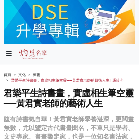
政局
教育
文化
財經
首頁
文化
藝術
君樂平生詩書畫，實虛相生筆空靈──黃君實老師的藝術人生 | 馮珍今
生活
君樂平生詩書畫，實虛相生筆空靈
健康
──黃君實老師的藝術人生
商業
腹有詩書氣自華！黃君實老師學養湛深，更閱畫
科技
無數，尤以鑒定古代書畫聞名，不單只是學者、
影片
文史專家、書畫鑒定家，也是一位知名書法家，