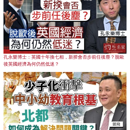
孔永樂博士：英國十年換七相，新揆會否步前任後塵？脫歐
後英國經濟為何仍然低迷？