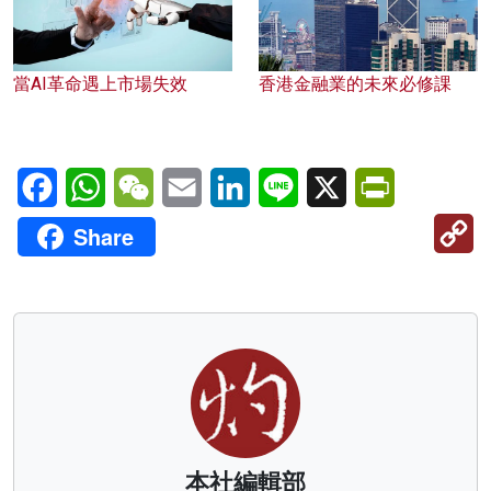
當AI革命遇上市場失效
香港金融業的未來必修課
Facebook
WhatsApp
WeChat
Email
LinkedIn
Line
X
PrintFriendl
C
Share
Li
本社編輯部