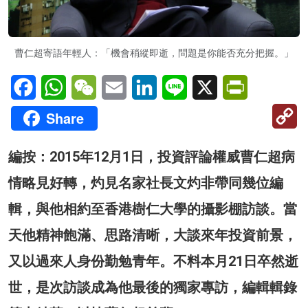
曹仁超寄語年輕人：「機會稍縱即逝，問題是你能否充分把握。」
Facebook
WhatsApp
WeChat
Email
LinkedIn
Line
X
PrintFriendl
C
Share
Li
編按：2015年12月1日，投資評論權威曹仁超病
情略見好轉，灼見名家社長文灼非帶同幾位編
輯，與他相約至香港樹仁大學的攝影棚訪談。當
天他精神飽滿、思路清晰，大談來年投資前景，
又以過來人身份勤勉青年。不料本月21日卒然逝
世，是次訪談成為他最後的獨家專訪，編輯輯錄