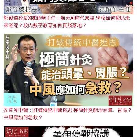
鄭俊傑校長X陳穎華主任：航天AI時代來臨 學校如何緊貼未
來潮流？校內數字教育如何實踐落地？
左常波中醫：打破傳統中醫迷思 極簡針灸能治頭暈、胃脹？
中風應如何急救？