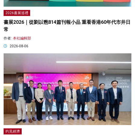
2026書展巡禮
書展2026｜從劉以鬯814篇刊報小品 重看香港60年代市井日
常
作者:
本社編輯部
2026-08-06
灼見經濟