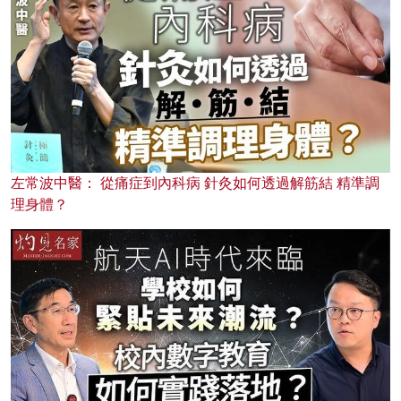
左常波中醫： 從痛症到內科病 針灸如何透過解筋結 精準調
理身體？