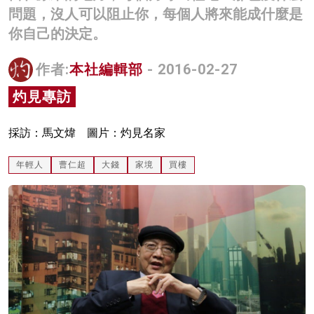
問題，沒人可以阻止你，每個人將來能成什麼是
名家榜
你自己的決定。
灼見活動
作者:
本社編輯部
- 2016-02-27
關於我們
灼見專訪
採訪：馬文煒 圖片：灼見名家
年輕人
曹仁超
大錢
家境
買樓