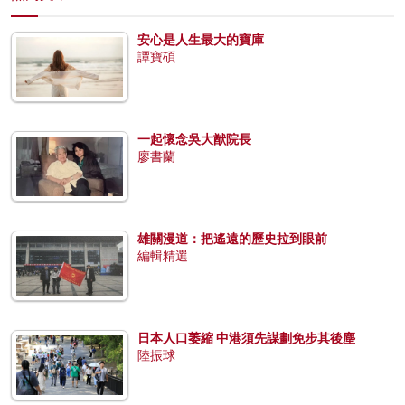
安心是人生最大的寶庫
譚寶碩
一起懷念吳大猷院長
廖書蘭
雄關漫道：把遙遠的歷史拉到眼前
編輯精選
日本人口萎縮 中港須先謀劃免步其後塵
陸振球