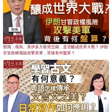
鄧飛：俄烏、美伊多方衝突交織，是否釀成世界大戰？ 伊朗
甘冒政權風險攻擊美軍，背後有何盤算？