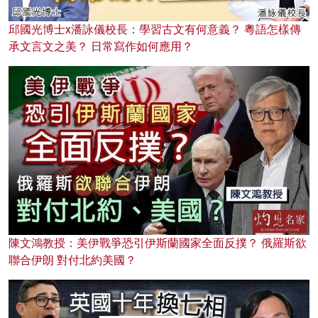
邱國光博士x潘詠儀校長：學習古文有何意義？ 粵語怎樣傳
承文言文之美？ 日常寫作如何應用？
陳文鴻教授：美伊戰爭恐引伊斯蘭國家全面反撲？ 俄羅斯欲
聯合伊朗 對付北約美國？