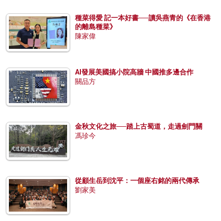
種菜得愛 記一本好書──讀吳燕青的《在香港
的離島種菜》
陳家偉
AI發展美國搞小院高牆 中國推多邊合作
關品方
金秋文化之旅──踏上古蜀道，走過劍門關
馮珍今
從顧生岳到沈平：一個座右銘的兩代傳承
劉家美