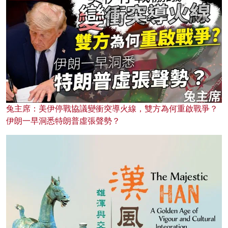
兔主席：美伊停戰協議變衝突導火線，雙方為何重啟戰爭？
伊朗一早洞悉特朗普虛張聲勢？