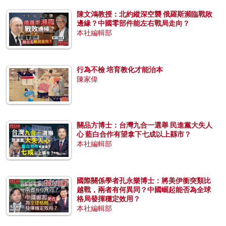
陳文鴻教授：北約縱深空襲 俄羅斯瀕臨戰敗
邊緣？中國零部件能左右戰局走向？
本社編輯部
行為不檢 培育教化才能治本
陳家偉
關品方博士：台灣九合一選舉 民進黨大失人
心 藍白合作有望拿下七成以上縣市？
本社編輯部
國際關係學者孔永樂博士：將美伊衝突類比
越戰，兩者有何異同？中國崛起能否為全球
格局發揮穩定效用？
本社編輯部