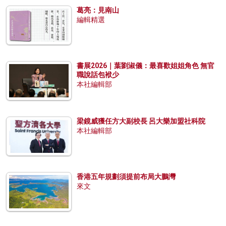
葛亮：見南山
編輯精選
書展2026｜葉劉淑儀：最喜歡姐姐角色 無官
職說話包袱少
本社編輯部
梁鏡威獲任方大副校長 呂大樂加盟社科院
本社編輯部
香港五年規劃須提前布局大鵬灣
來文