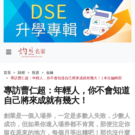
政局
教育
文化
財經
首頁
財經
投資
金融
專訪曹仁超：年輕人，你不會知道自己將來成就有幾大！ | 本社編輯部
生活
專訪曹仁超：年輕人，你不會知道
健康
自己將來成就有幾大！
商業
創業是一個入場券，一定是多數人失敗，少數人
科技
成功，但如果你連入場券都不肯買，那便注定你
影片
留在原來的地方，每個月等出糧吧！那也沒什麼