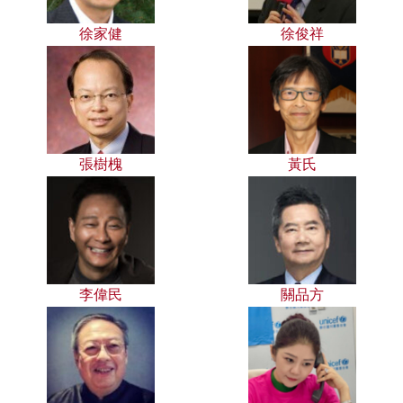
徐家健
徐俊祥
張樹槐
黃氏
李偉民
關品方