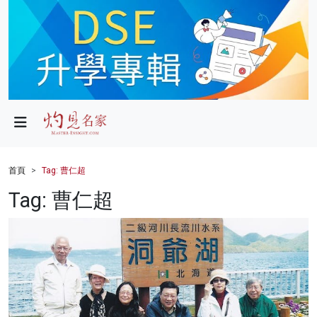
政局
教育
文化
財經
首頁
Tag: 曹仁超
生活
Tag: 曹仁超
健康
商業
科技
影片