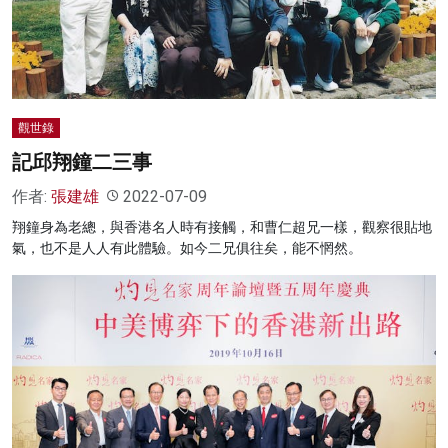
名家榜
灼見活動
關於我們
觀世錄
記邱翔鐘二三事
作者:
張建雄
2022-07-09
翔鐘身為老總，與香港名人時有接觸，和曹仁超兄一樣，觀察很貼地
氣，也不是人人有此體驗。如今二兄俱往矣，能不惘然。