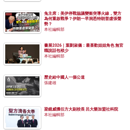
兔主席：美伊停戰協議變衝突導火線，雙方
為何重啟戰爭？伊朗一早洞悉特朗普虛張聲
勢？
本社編輯部
書展2026｜葉劉淑儀：最喜歡姐姐角色 無官
職說話包袱少
本社編輯部
歷史給中國人一個公道
張建雄
梁鏡威獲任方大副校長 呂大樂加盟社科院
本社編輯部