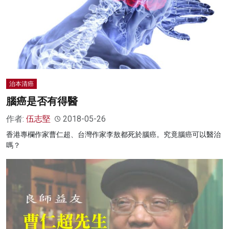
治本清癌
腦癌是否有得醫
作者:
伍志堅
2018-05-26
香港專欄作家曹仁超、台灣作家李敖都死於腦癌。究竟腦癌可以醫治
嗎？