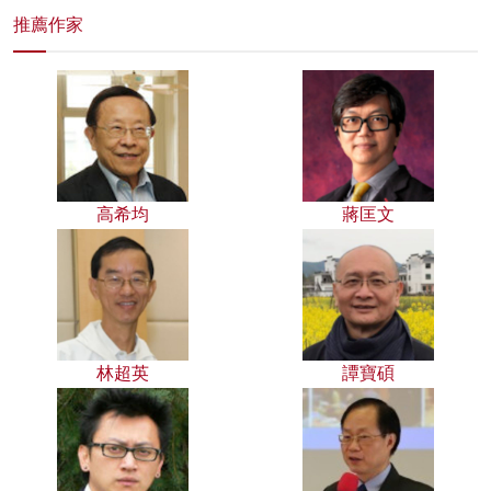
推薦作家
高希均
蔣匡文
林超英
譚寶碩