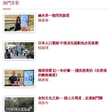
熱門文章
繪本界一顆閃亮新星
陳家偉
日本人口萎縮 中港須先謀劃免步其後塵
陸振球
種菜得愛 記一本好書──讀吳燕青的《在香港
的離島種菜》
陳家偉
金秋文化之旅──踏上古蜀道，走過劍門關
馮珍今