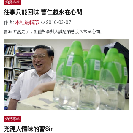
灼見專輯
往事只能回味 曹仁超永在心間
作者:
本社編輯部
2016-03-07
曹Sir雖然走了，但他對事對人誠懇的態度卻常留心間。
灼見專輯
充滿人情味的曹Sir