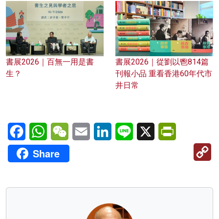
書展2026｜百無一用是書
書展2026｜從劉以鬯814篇
生？
刊報小品 重看香港60年代市
井日常
Facebook
WhatsApp
WeChat
Email
LinkedIn
Line
X
PrintFriendl
C
Share
Li