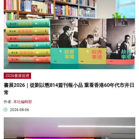
2026書展巡禮
書展2026｜從劉以鬯814篇刊報小品 重看香港60年代市井日
常
作者:
本社編輯部
2026-08-06