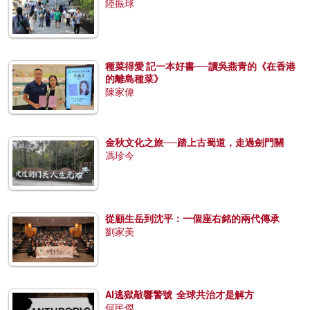
陸振球
種菜得愛 記一本好書──讀吳燕青的《在香港
的離島種菜》
陳家偉
金秋文化之旅──踏上古蜀道，走過劍門關
馮珍今
從顧生岳到沈平：一個座右銘的兩代傳承
劉家美
AI逃獄敲響警號 全球共治才是解方
何民傑