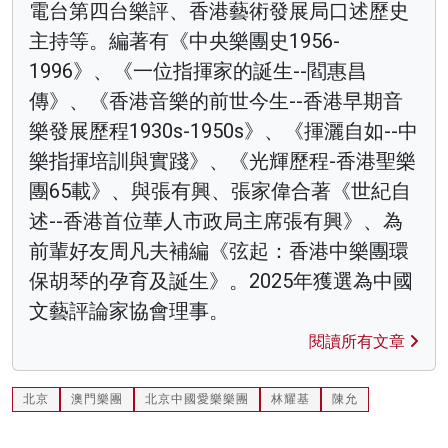
電台第四台樂評、香港藝術發展局口述歷史
主持等。編著有《中央樂團史1956-
1996》、《一位指揮家的誕生--閻惠昌
傳》、《香港音樂的前世今生--香港早期音
樂發展歷程1930s-1950s》、《揮灑自如--中
樂指揮培訓與實踐》、《光輝歷程-香港聖樂
團65載》、與張有興、張家偉合著《世紀自
述--香港首位華人市政局主席張有興》、為
前輩好友周凡夫補編《弦起：香港中樂團環
保胡琴的孕育及誕生》。2025年獲選為中國
文藝評論家協會理事。
閱讀所有文章
北京
澳門樂團
北京中國愛樂樂團
林耀基
陳允