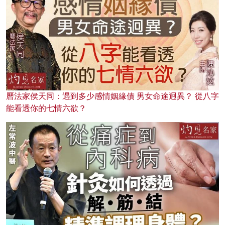
曆法家侯天同：遇到多少感情姻緣債 男女命途迥異？ 從八字
能看透你的七情六欲？