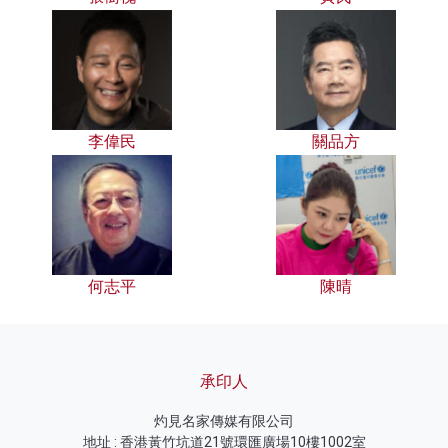
李偉民
關品方
何志平
陳晴
承印人
灼見名家傳媒有限公司
地址 : 香港黃竹坑道21號環匯廣場10樓1002室