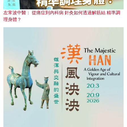
左常波中醫： 從痛症到內科病 針灸如何透過解筋結 精準調
理身體？