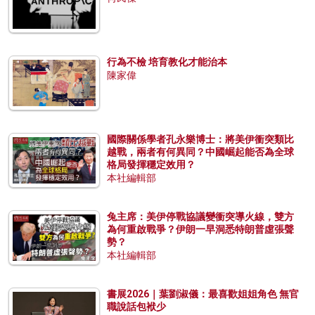
行為不檢 培育教化才能治本
陳家偉
國際關係學者孔永樂博士：將美伊衝突類比
越戰，兩者有何異同？中國崛起能否為全球
格局發揮穩定效用？
本社編輯部
兔主席：美伊停戰協議變衝突導火線，雙方
為何重啟戰爭？伊朗一早洞悉特朗普虛張聲
勢？
本社編輯部
書展2026｜葉劉淑儀：最喜歡姐姐角色 無官
職說話包袱少