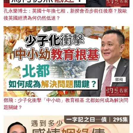
孔永樂博士：英國十年換七相，新揆會否步前任後塵？脫歐
後英國經濟為何仍然低迷？
鄧飛：少子化衝擊「中小幼」教育根基 北都如何成為解決問
題關鍵？