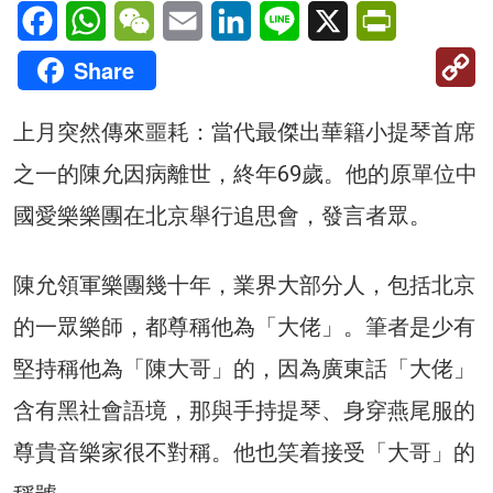
Facebook
WhatsApp
WeChat
Email
LinkedIn
Line
X
PrintFriendl
C
Share
Li
上月突然傳來噩耗：當代最傑出華籍小提琴首席
之一的陳允因病離世，終年69歲。他的原單位中
國愛樂樂團在北京舉行追思會，發言者眾。
陳允領軍樂團幾十年，業界大部分人，包括北京
的一眾樂師，都尊稱他為「大佬」。筆者是少有
堅持稱他為「陳大哥」的，因為廣東話「大佬」
含有黑社會語境，那與手持提琴、身穿燕尾服的
尊貴音樂家很不對稱。他也笑着接受「大哥」的