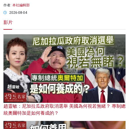
作者:
本社編輯部
2026-08-04
影片
趙靈敏：尼加拉瓜政府取消選舉 美國為何視若無睹？ 專制總
統奧爾特加是如何養成的？