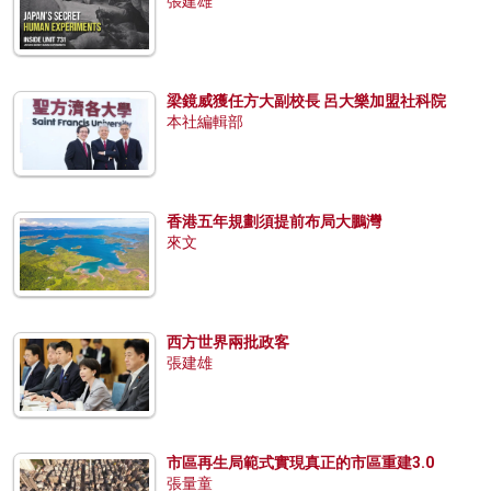
張建雄
梁鏡威獲任方大副校長 呂大樂加盟社科院
本社編輯部
香港五年規劃須提前布局大鵬灣
來文
西方世界兩批政客
張建雄
市區再生局範式實現真正的市區重建3.0
張量童