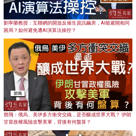
劉寧榮教授：互聯網的開放反催生資訊繭房，AI能避開相同
困局？如何避免遭AI演算法操控？
鄧飛：俄烏、美伊多方衝突交織，是否釀成世界大戰？ 伊朗
甘冒政權風險攻擊美軍，背後有何盤算？