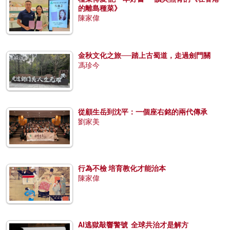
的離島種菜》
陳家偉
金秋文化之旅──踏上古蜀道，走過劍門關
馮珍今
從顧生岳到沈平：一個座右銘的兩代傳承
劉家美
行為不檢 培育教化才能治本
陳家偉
AI逃獄敲響警號 全球共治才是解方