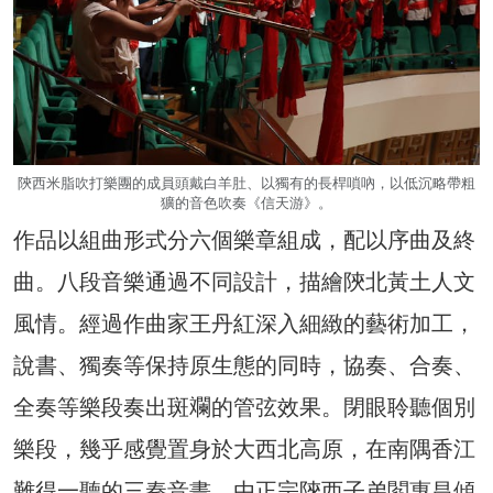
陝西米脂吹打樂團的成員頭戴白羊肚、以獨有的長桿嗩吶，以低沉略帶粗
獷的音色吹奏《信天游》。
作品以組曲形式分六個樂章組成，配以序曲及終
曲。八段音樂通過不同設計，描繪陝北黃土人文
風情。經過作曲家王丹紅深入細緻的藝術加工，
說書、獨奏等保持原生態的同時，協奏、合奏、
全奏等樂段奏出斑斕的管弦效果。閉眼聆聽個別
樂段，幾乎感覺置身於大西北高原，在南隅香江
難得一聽的三秦音畫，由正宗陝西子弟閻惠昌傾