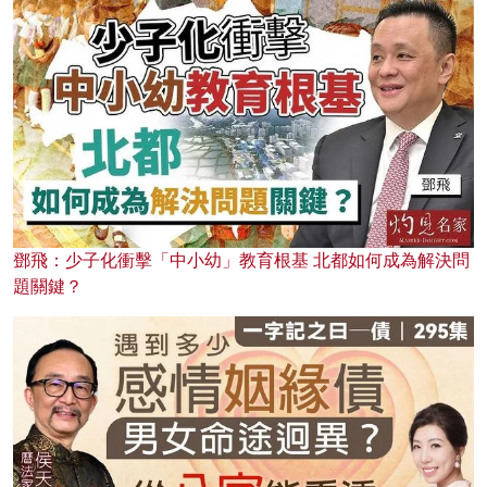
鄧飛：少子化衝擊「中小幼」教育根基 北都如何成為解決問
題關鍵？