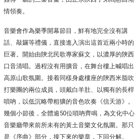
情領奏。
音樂會作為樂季開幕節目，鮮有地完全沒有講
話、敲鑼等禮儀，直接進入演出這首近兩小時的
巨著。開始由陝北民歌專家蘇文，以濃厚的陝西
口音清唱。過程沒有用擴音，在舞台樓上喊唱出
高原山歌氛圍。接着同樣身處樓座的陝西米脂吹
打樂團的兩位成員，頭戴白羊肚、以獨有的長桿
嗩吶，以低沉略帶粗獷的音色吹奏《信天游》。
幾個小節後，全體逾50位嗩吶齊鳴，為文化中心
音樂廳帶來前所未有的黃土音樂文化氛圍。那只
是《序曲》部分，接下來的樂章，下回分解。