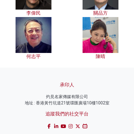
李偉民
關品方
何志平
陳晴
承印人
灼見名家傳媒有限公司
地址 : 香港黃竹坑道21號環匯廣場10樓1002室
追蹤我們的社交平台