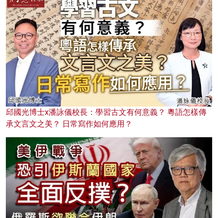
邱國光博士x潘詠儀校長：學習古文有何意義？ 粵語怎樣傳
承文言文之美？ 日常寫作如何應用？