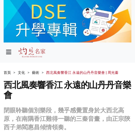
政局
教育
文化
財經
首頁
文化
藝術
西北風奏響香江 永遠的山丹丹音樂會 | 周光蓁
生活
西北風奏響香江 永遠的山丹丹音樂
會
健康
商業
閉眼聆聽個別樂段，幾乎感覺置身於大西北高
原，在南隅香江難得一聽的三秦音畫，由正宗陝
科技
西子弟閻惠昌傾情領奏。
影片