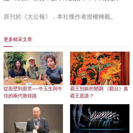
原刊於《大公報》，本社獲作者授權轉載。
更多精采文章
從面壁到面世──牛玉生與牛
霸王別姬的變調 《戲台》真
佳的兩代敦煌路
霸王是誰？