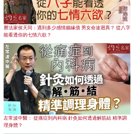
曆法家侯天同：遇到多少感情姻緣債 男女命途迥異？ 從八字
能看透你的七情六欲？
左常波中醫： 從痛症到內科病 針灸如何透過解筋結 精準調
理身體？