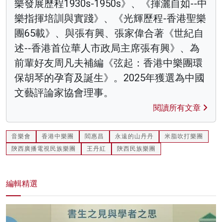
樂發展歷程1930s-1950s》、《揮灑自如--中
樂指揮培訓與實踐》、《光輝歷程-香港聖樂
團65載》、與張有興、張家偉合著《世紀自
述--香港首位華人市政局主席張有興》、為
前輩好友周凡夫補編《弦起：香港中樂團環
保胡琴的孕育及誕生》。2025年獲選為中國
文藝評論家協會理事。
閱讀所有文章
音樂會
香港中樂團
閻惠昌
永遠的山丹丹
米脂吹打樂團
陝西廣播電視民族樂團
王丹紅
陝西民族樂團
編輯精選