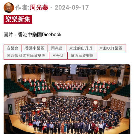
作者:
周光蓁
- 2024-09-17
名家榜
樂樂新集
灼見活動
關於我們
圖片：香港中樂團facebook
音樂會
香港中樂團
閻惠昌
永遠的山丹丹
米脂吹打樂團
陝西廣播電視民族樂團
王丹紅
陝西民族樂團