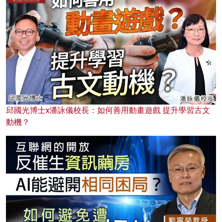
邱國光博士x潘詠儀校長：如何善用動畫遊戲 提升學習古文
動機？