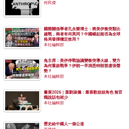
何民傑
國際關係學者孔永樂博士：將美伊衝突類比
越戰，兩者有何異同？中國崛起能否為全球
格局發揮穩定效用？
本社編輯部
兔主席：美伊停戰協議變衝突導火線，雙方
為何重啟戰爭？伊朗一早洞悉特朗普虛張聲
勢？
本社編輯部
書展2026｜葉劉淑儀：最喜歡姐姐角色 無官
職說話包袱少
本社編輯部
歷史給中國人一個公道