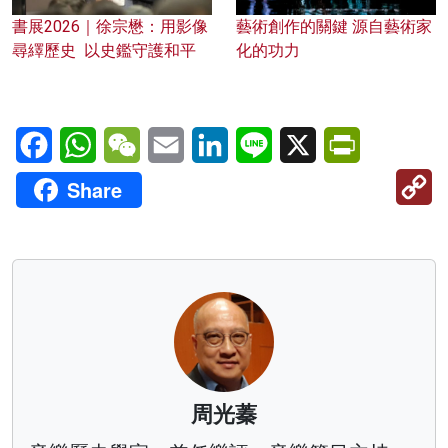
書展2026｜徐宗懋：用影像
藝術創作的關鍵 源自藝術家
尋繹歷史 以史鑑守護和平
化的功力
Facebook
WhatsApp
WeChat
Email
LinkedIn
Line
X
PrintFriendl
C
Share
Li
周光蓁