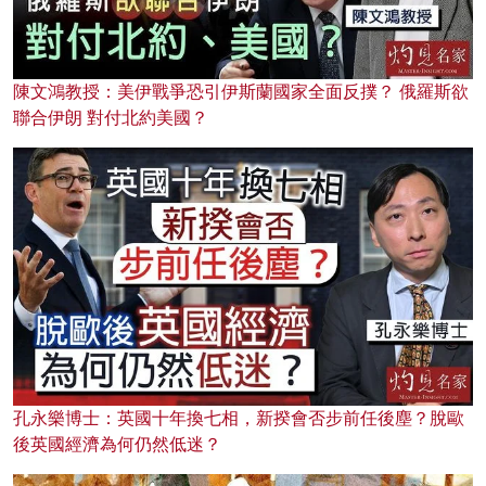
陳文鴻教授：美伊戰爭恐引伊斯蘭國家全面反撲？ 俄羅斯欲
聯合伊朗 對付北約美國？
孔永樂博士：英國十年換七相，新揆會否步前任後塵？脫歐
後英國經濟為何仍然低迷？