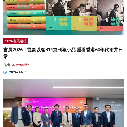
2026書展巡禮
書展2026｜從劉以鬯814篇刊報小品 重看香港60年代市井日
常
作者:
本社編輯部
2026-08-06