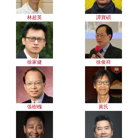
林超英
譚寶碩
徐家健
徐俊祥
張樹槐
黃氏