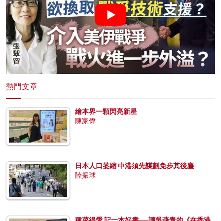
熱門文章
繪本界一顆閃亮新星
陳家偉
日本人口萎縮 中港須先謀劃免步其後塵
陸振球
種菜得愛 記一本好書──讀吳燕青的《在香港