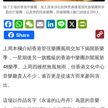
除了主場的香港中樂團，加上原來演出的陝西廣播電視民族樂團和米
脂吹打樂團，以及陝西民族樂團，四個樂團人數已經接近200人。
Facebook
WhatsApp
WeChat
Email
LinkedIn
Line
X
PrintFriendl
C
Share
Li
上周本欄介紹香港管弦樂團風雨交加下揭開新樂
季，一星期後另一旗艦級的香港中樂團亦開展第
48樂季。上周四雖然無風無雨，但香港文化中心
音樂廳貴人不少，逾百更是從遠方而來參與演
出。
這場以作品名字《永遠的山丹丹》為題的音樂