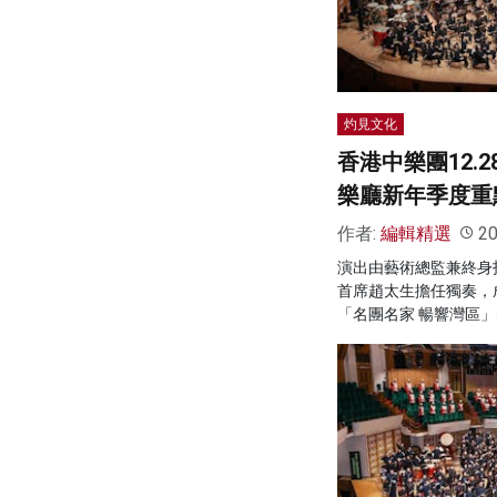
灼見文化
香港中樂團12.
樂廳新年季度重
作者:
編輯精選
20
演出由藝術總監兼終身
首席趙太生擔任獨奏，
「名團名家 暢響灣區