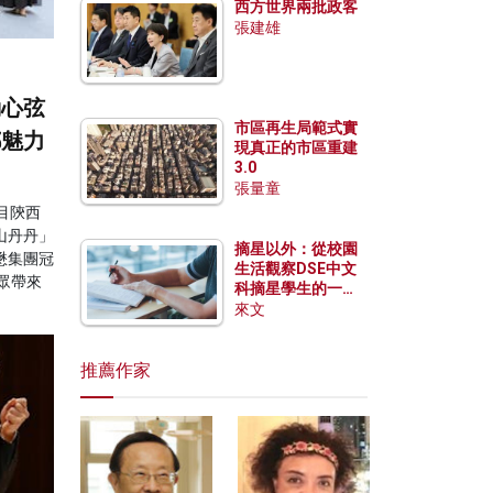
西方世界兩批政客
張建雄
動心弦
市區再生局範式實
都魅力
現真正的市區重建
3.0
張量童
目陝西
山丹丹」
摘星以外：從校園
懋集團冠
生活觀察DSE中文
眾帶來
科摘星學生的一點
特質
來文
推薦作家