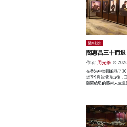
樂樂新集
閻惠昌三十而退
作者:
周光蓁
202
在香港中樂團服務了3
樂季9月首場演出後，
願閻總監的藝術人生道