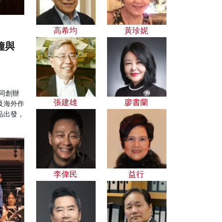
高希均
黃珍妮
鐘與
同創辦
張建雄
廖書蘭
及海外作
品出發，
李偉民
益行