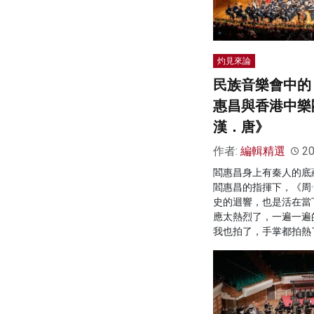
灼見來論
民族音樂會中的
惠昌與香港中樂團
漢．唐》
作者:
編輯精選
20
閻惠昌身上有秦人的底
閻惠昌的指揮下，《周·
史的迴響，也是活在當
應太熱烈了，一遍一遍
我也拍了，手掌都拍熱