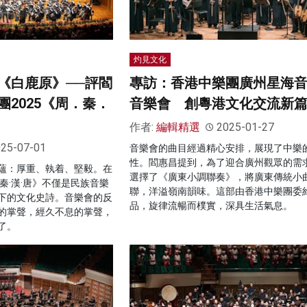
灼見文化
《白鹿原》──評閻
專訪：香港中樂團廣州星海
2025《周．秦．
音樂會 創粵港文化交流新
作者:
編輯精選
2025-01-27
25-07-01
音樂會的曲目經過精心安排，展現了中樂
性。閻惠昌提到，為了迎合廣州觀眾的需
蘊：厚重、執着、堅毅。在
選擇了《廣東小調聯奏》，將廣東傳統小
秦·漢·唐》不僅是民族音樂
聯，洋溢嶺南韻味。這部由香港中樂團委
下的文化史詩。音樂會的反
品，旋律流暢而樸實，深具生活氣息。
的掌聲，經久不息的掌聲，
了。