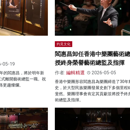
灼見文化
閻惠昌卸任香港中樂團藝術總
授終身榮譽藝術總監及指揮
6-05-19
作者:
編輯精選
2026-05-05
0年的閻惠昌，將於明年新
正式離開藝術總監一職。祝
香港中樂團形容閻惠昌為樂團締造了30年
路更趨燦爛。
史，於大型民族樂團發展史創下多個里程
斐然。樂團理事會肯定其貢獻並將授予終
術總監及指揮。