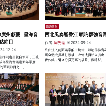
樂樂新集
28廣州獻藝 星海音
西北風奏響香江 嗩吶群強音
點節目
作者:
周光蓁
2024-09-24
24-12-24
終曲注入前面樂章的主旋律，嗩吶群強音
團全體成員敲打腰鼓，吹管成員站立演出
指揮閻惠昌親自領軍，三弦
音作結，引來分貝更高的掌聲、歡呼聲。
成為星海音樂廳新年季度
」的重頭節目之一。