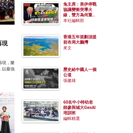
兔主席：美伊停戰
協議變衝突導火
線，雙方為何重啟
戰爭？伊朗一早洞
本社編輯部
悉特朗普虛張聲
勢？
香港五年規劃須提
再現
前布局大鵬灣
來文
再現，樂
，以最強
歷史給中國人一個
公道
張建雄
60名中小特幼老
師參與城大GenAI
培訓班
編輯精選