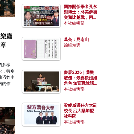
國際關係學者孔永
樂博士：將美伊衝
突類比越戰，兩者
有何異同？中國崛
本社編輯部
起能否為全球格局
發揮穩定效用？
音樂廳
葛亮：見南山
篇章
編輯精選
的多樣
求，特別
書展2026｜葉劉
曲巧妙串
淑儀：最喜歡姐姐
角色 無官職說話
約的作
包袱少
本社編輯部
梁鏡威獲任方大副
校長 呂大樂加盟
社科院
本社編輯部