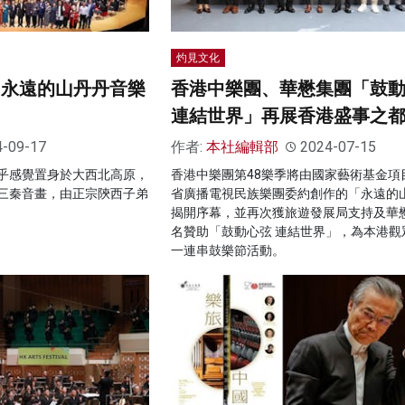
灼見文化
 永遠的山丹丹音樂
香港中樂團、華懋集團「鼓
連結世界」再展香港盛事之
4-09-17
作者:
本社編輯部
2024-07-15
乎感覺置身於大西北高原，
香港中樂團第48樂季將由國家藝術基金項
三秦音畫，由正宗陝西子弟
省廣播電視民族樂團委約創作的「永遠的
揭開序幕，並再次獲旅遊發展局支持及華
名贊助「鼓動心弦 連結世界」，為本港觀
一連串鼓樂節活動。