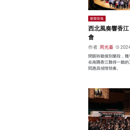
樂樂新集
西北風奏響香江
會
作者:
周光蓁
202
閉眼聆聽個別樂段，幾
在南隅香江難得一聽的
閻惠昌傾情領奏。