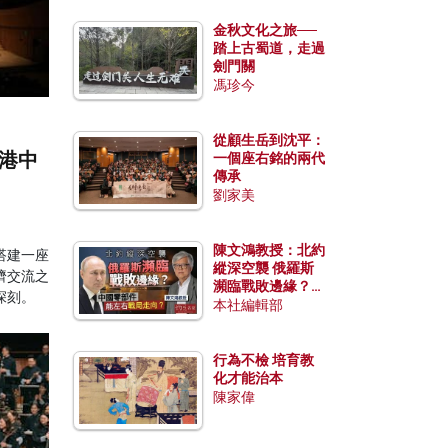
金秋文化之旅──
踏上古蜀道，走過
劍門關
馮珍今
從顧生岳到沈平：
香港中
一個座右銘的兩代
傳承
劉家美
陳文鴻教授：北約
搭建一座
縱深空襲 俄羅斯
濟交流之
瀕臨戰敗邊緣？中
深刻。
國零部件能左右戰
本社編輯部
局走向？
行為不檢 培育教
化才能治本
陳家偉