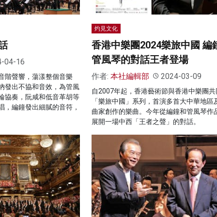
灼見文化
話
香港中樂團2024樂旅中國 編
管風琴的對話王者登場
4-04-16
作者:
本社編輯部
2024-03-09
音階聲響，蕩漾整個音樂
吶發出不協和音效，為管風
自2007年起，香港藝術節與香港中樂團共
輪協奏，阮咸和低音革胡等
「樂旅中國」系列，首演多首大中華地區
唱，編鐘發出細膩的音符，
曲家創作的樂曲。今年從編鐘和管風琴作
展開一場中西「王者之聲」的對話。