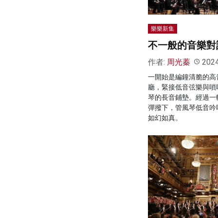
樂樂新集
不一般的音樂對
作者:
周光蓁
202
一開始是編鐘清脆的高
廳，緊接低音弦樂與嗩
琴的長音鋪墊。經過一
彈撥下，管風琴低音吟
如幻如真。