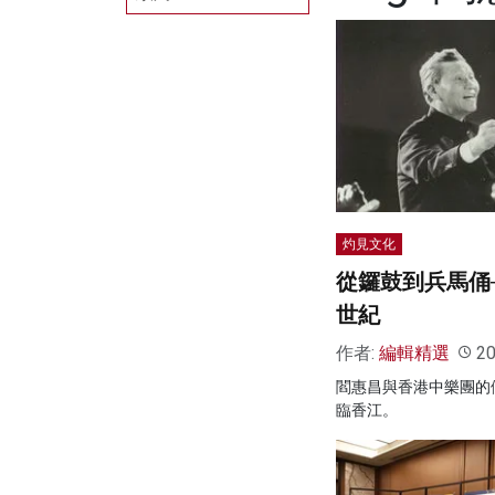
灼見文化
從鑼鼓到兵馬俑
世紀
作者:
編輯精選
20
閻惠昌與香港中樂團的
臨香江。