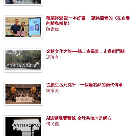
種菜得愛 記一本好書──讀吳燕青的《在香港
的離島種菜》
陳家偉
金秋文化之旅──踏上古蜀道，走過劍門關
馮珍今
從顧生岳到沈平：一個座右銘的兩代傳承
劉家美
AI逃獄敲響警號 全球共治才是解方
何民傑