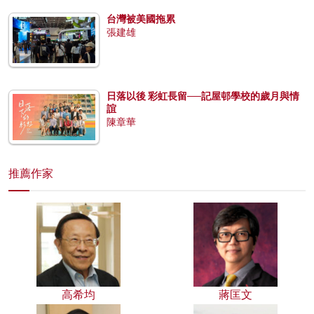
台灣被美國拖累
張建雄
日落以後 彩虹長留──記屋邨學校的歲月與情
誼
陳章華
推薦作家
高希均
蔣匡文