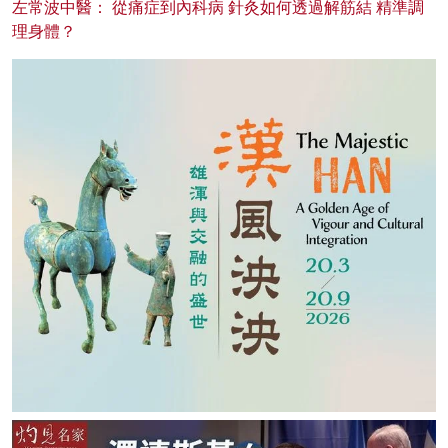
左常波中醫： 從痛症到內科病 針灸如何透過解筋結 精準調
理身體？