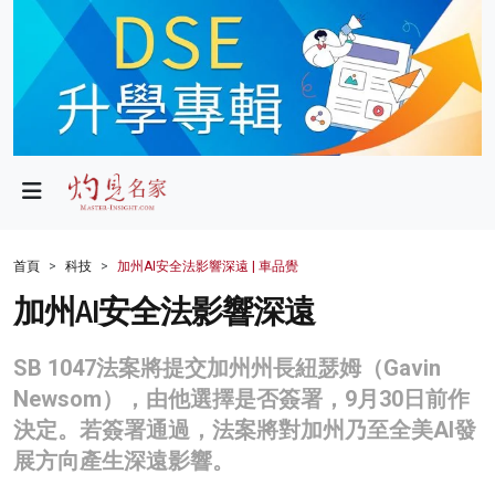
政局
教育
文化
財經
首頁
科技
加州AI安全法影響深遠 | 車品覺
生活
加州AI安全法影響深遠
健康
SB 1047法案將提交加州州長紐瑟姆（Gavin
商業
Newsom），由他選擇是否簽署，9月30日前作
決定。若簽署通過，法案將對加州乃至全美AI發
科技
展方向產生深遠影響。
影片