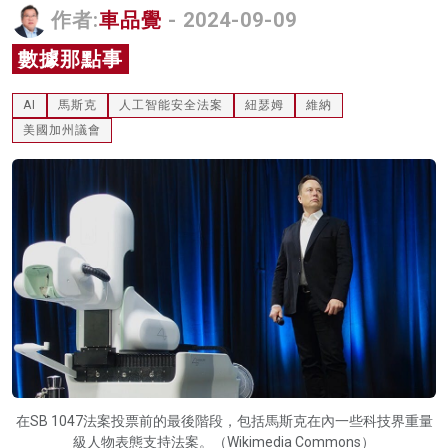
作者:
車品覺
- 2024-09-09
名家榜
數據那點事
灼見活動
AI
馬斯克
人工智能安全法案
紐瑟姆
維納
關於我們
美國加州議會
在SB 1047法案投票前的最後階段，包括馬斯克在內一些科技界重量
級人物表態支持法案。（Wikimedia Commons）