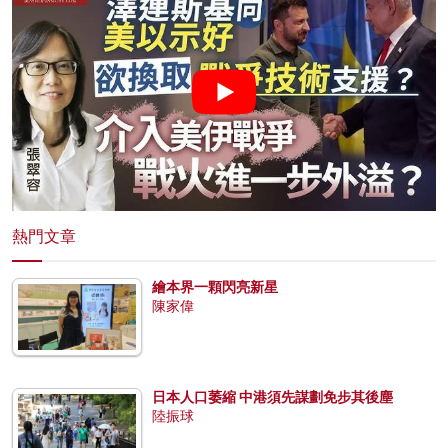
熱門文章
繪本界一顆閃亮新星
陳家偉
日本人口萎縮 中港須先謀劃免步其後塵
陸振球