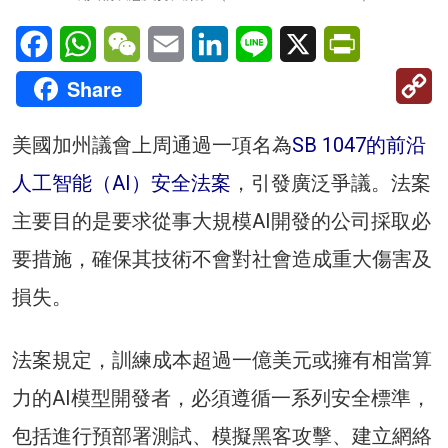
Facebook
WhatsApp
WeChat
Email
LinkedIn
Line
X
PrintFriendl
C
Share
Li
美國加州議會上周通過一項名為
SB 1047的前沿
人工智能（AI）安全法案
，引發廣泛爭議。法案
主要目的是要求從事大規模AI開發的公司採取必
要措施，確保其技術不會對社會造成重大傷害及
損失。
法案規定，訓練成本超過一億美元或擁有相當算
力的AI模型開發者，必須遵循一系列安全標準，
包括進行預部署測試、模擬黑客攻擊、建立網絡