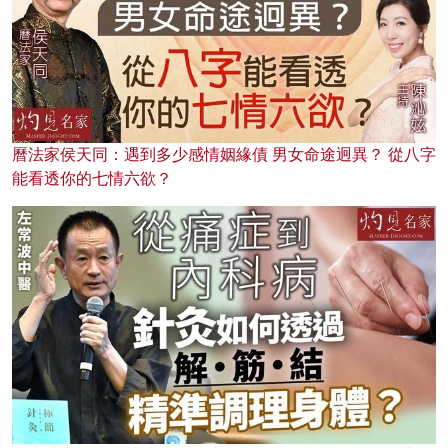
曆法家侯天同：遇到多少感情姻緣債 男女命途迥異？ 從八字
能看透你的七情六欲？