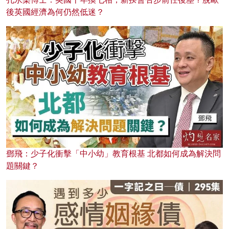
後英國經濟為何仍然低迷？
鄧飛：少子化衝擊「中小幼」教育根基 北都如何成為解決問
題關鍵？