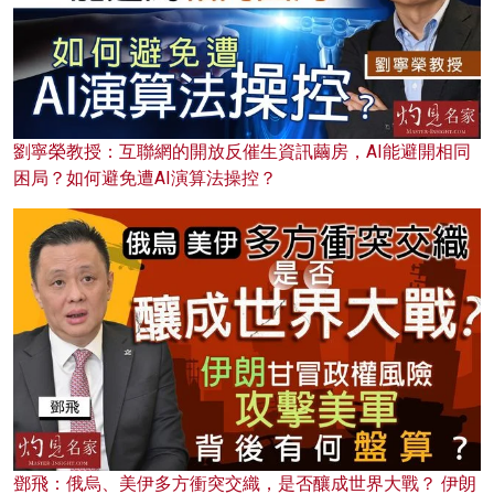
劉寧榮教授：互聯網的開放反催生資訊繭房，AI能避開相同
困局？如何避免遭AI演算法操控？
鄧飛：俄烏、美伊多方衝突交織，是否釀成世界大戰？ 伊朗