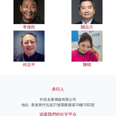
李偉民
關品方
何志平
陳晴
承印人
灼見名家傳媒有限公司
地址 : 香港黃竹坑道21號環匯廣場10樓1002室
追蹤我們的社交平台