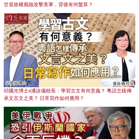
甘冒政權風險攻擊美軍，背後有何盤算？
邱國光博士x潘詠儀校長：學習古文有何意義？ 粵語怎樣傳
承文言文之美？ 日常寫作如何應用？