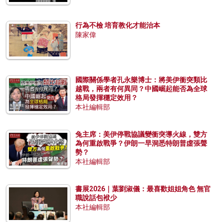
行為不檢 培育教化才能治本
陳家偉
國際關係學者孔永樂博士：將美伊衝突類比
越戰，兩者有何異同？中國崛起能否為全球
格局發揮穩定效用？
本社編輯部
兔主席：美伊停戰協議變衝突導火線，雙方
為何重啟戰爭？伊朗一早洞悉特朗普虛張聲
勢？
本社編輯部
書展2026｜葉劉淑儀：最喜歡姐姐角色 無官
職說話包袱少
本社編輯部