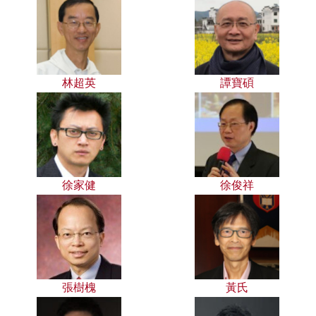
林超英
譚寶碩
徐家健
徐俊祥
張樹槐
黃氏