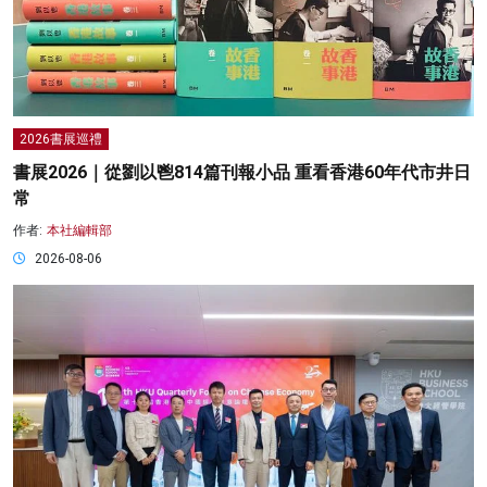
2026書展巡禮
書展2026｜從劉以鬯814篇刊報小品 重看香港60年代市井日
常
作者:
本社編輯部
2026-08-06