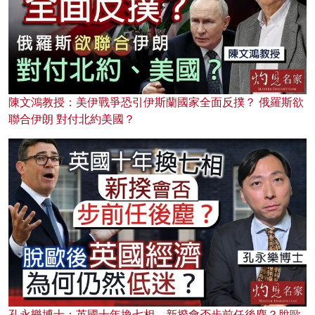
陳文鴻教授：美伊戰爭恐引伊斯蘭國家全面反撲？ 俄羅斯欲
聯合伊朗 對付北約美國？
孔永樂博士：英國十年換七相，新揆會否步前任後塵？脫歐