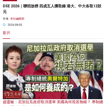
DSE 2026｜聯招放榜 四成五人獲取錄 港大、中大各取12狀
元
作者:
本社編輯部
2026-08-05
影片
趙靈敏：尼加拉瓜政府取消選舉 美國為何視若無睹？ 專制總