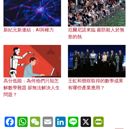
新紀元新連結：AI與權力
厄爾尼諾來臨 嚴防殺人於無
形的熱
高分低能：為何他們只知怎
王虹和鄧煜取得的數學成果
解數學難題 卻無法解決人生
有哪些產業應用？
問題？
Facebook
WhatsApp
WeChat
Email
LinkedIn
Line
X
PrintFriendl