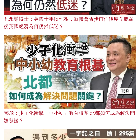
孔永樂博士：英國十年換七相，新揆會否步前任後塵？脫歐
後英國經濟為何仍然低迷？
鄧飛：少子化衝擊「中小幼」教育根基 北都如何成為解決問
題關鍵？