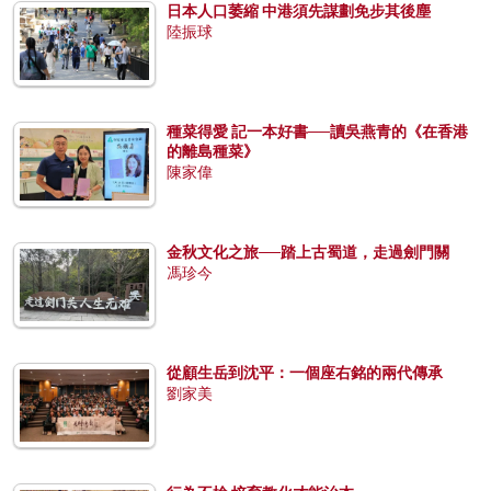
日本人口萎縮 中港須先謀劃免步其後塵
陸振球
種菜得愛 記一本好書──讀吳燕青的《在香港
的離島種菜》
陳家偉
金秋文化之旅──踏上古蜀道，走過劍門關
馮珍今
從顧生岳到沈平：一個座右銘的兩代傳承
劉家美