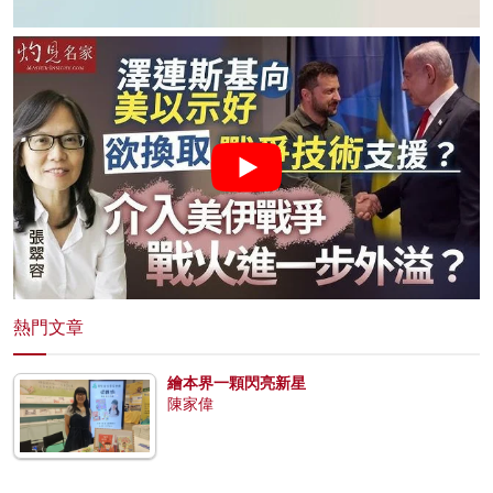
熱門文章
繪本界一顆閃亮新星
陳家偉