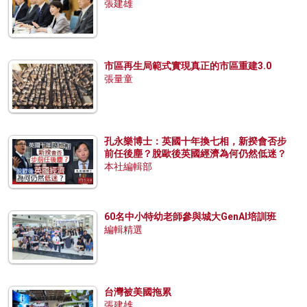
張建雄
市區再生局範式實現真正的市區重建3.0
張量童
孔永樂博士：英國十年換七相，新揆會否步
前任後塵？脫歐後英國經濟為何仍然低迷？
本社編輯部
60名中小特幼老師參與城大GenAI培訓班
編輯精選
台灣被美國拖累
張建雄