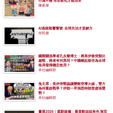
行為不檢 培育教化才能治本
陳家偉
AI逃獄敲響警號 全球共治才是解方
何民傑
國際關係學者孔永樂博士：將美伊衝突類比
越戰，兩者有何異同？中國崛起能否為全球
格局發揮穩定效用？
本社編輯部
兔主席：美伊停戰協議變衝突導火線，雙方
為何重啟戰爭？伊朗一早洞悉特朗普虛張聲
勢？
本社編輯部
書展2026｜葉劉淑儀：最喜歡姐姐角色 無官