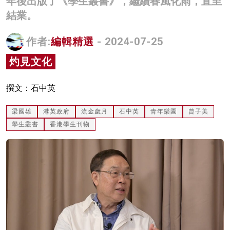
年後出版了《學生叢書》，繼續春風化雨，直至
名家榜
結業。
灼見活動
作者:
編輯精選
- 2024-07-25
關於我們
灼見文化
撰文：石中英
梁國雄
港英政府
流金歲月
石中英
青年樂園
曾子美
學生叢書
香港學生刊物