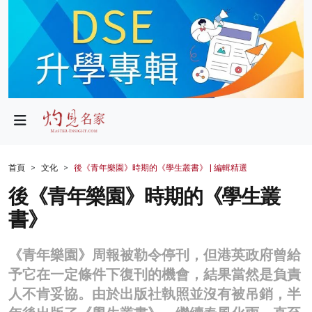
政局
教育
文化
財經
首頁
文化
後《青年樂園》時期的《學生叢書》 | 編輯精選
生活
後《青年樂園》時期的《學生叢
書》
健康
商業
《青年樂園》周報被勒令停刊，但港英政府曾給
予它在一定條件下復刊的機會，結果當然是負責
科技
人不肯妥協。由於出版社執照並沒有被吊銷，半
影片