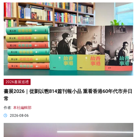
2026書展巡禮
書展2026｜從劉以鬯814篇刊報小品 重看香港60年代市井日
常
作者:
本社編輯部
2026-08-06