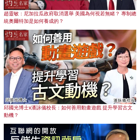
趙靈敏：尼加拉瓜政府取消選舉 美國為何視若無睹？ 專制總
統奧爾特加是如何養成的？
邱國光博士x潘詠儀校長：如何善用動畫遊戲 提升學習古文
動機？