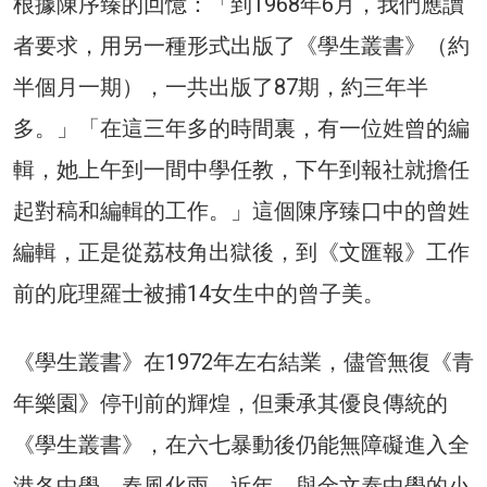
根據陳序臻的回憶：「到1968年6月，我們應讀
者要求，用另一種形式出版了《學生叢書》（約
半個月一期），一共出版了87期，約三年半
多。」「在這三年多的時間裏，有一位姓曾的編
輯，她上午到一間中學任教，下午到報社就擔任
起對稿和編輯的工作。」這個陳序臻口中的曾姓
編輯，正是從荔枝角出獄後，到《文匯報》工作
前的庇理羅士被捕14女生中的曾子美。
《學生叢書》在1972年左右結業，儘管無復《青
年樂園》停刊前的輝煌，但秉承其優良傳統的
《學生叢書》，在六七暴動後仍能無障礙進入全
港各中學，春風化雨。近年，與金文泰中學的小