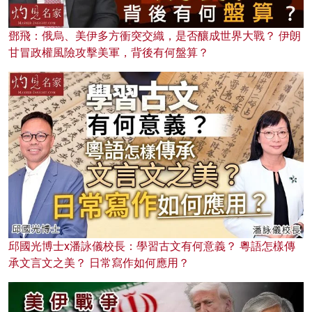
鄧飛：俄烏、美伊多方衝突交織，是否釀成世界大戰？ 伊朗
甘冒政權風險攻擊美軍，背後有何盤算？
邱國光博士x潘詠儀校長：學習古文有何意義？ 粵語怎樣傳
承文言文之美？ 日常寫作如何應用？