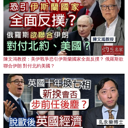
陳文鴻教授：美伊戰爭恐引伊斯蘭國家全面反撲？ 俄羅斯欲
聯合伊朗 對付北約美國？