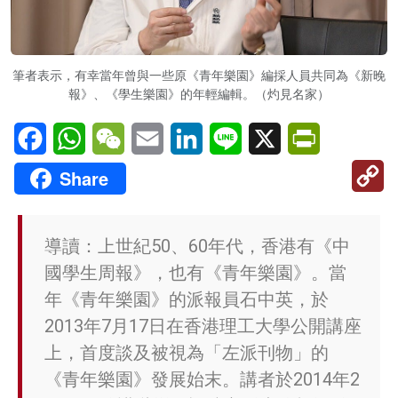
筆者表示，有幸當年曾與一些原《青年樂園》編採人員共同為《新晚
報》、《學生樂園》的年輕編輯。（灼見名家）
Facebook
WhatsApp
WeChat
Email
LinkedIn
Line
X
PrintFriendl
C
Share
Li
導讀：上世紀50、60年代，香港有《中
國學生周報》，也有《青年樂園》。當
年《青年樂園》的派報員石中英，於
2013年7月17日在香港理工大學公開講座
上，首度談及被視為「左派刊物」的
《青年樂園》發展始末。講者於2014年2