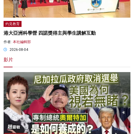
灼見教育
港大亞洲科學營 四諾獎得主與學生講解互動
作者:
本社編輯部
2026-08-04
影片