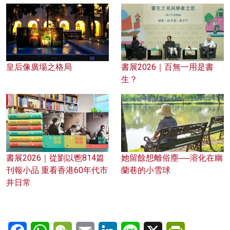
皇后像廣場之格局
書展2026｜百無一用是書
生？
書展2026｜從劉以鬯814篇
她留餘想離俗塵──溶化在幽
刊報小品 重看香港60年代市
蘭巷的小雪球
井日常
Facebook
WhatsApp
WeChat
Email
LinkedIn
Line
X
PrintFriendl