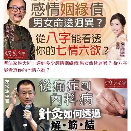
曆法家侯天同：遇到多少感情姻緣債 男女命途迥異？ 從八字
能看透你的七情六欲？