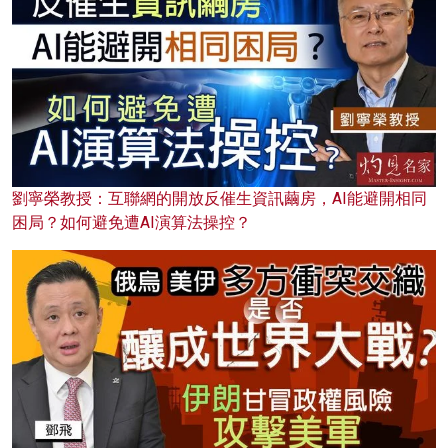
劉寧榮教授：互聯網的開放反催生資訊繭房，AI能避開相同
困局？如何避免遭AI演算法操控？