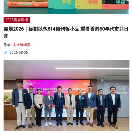
2026書展巡禮
書展2026｜從劉以鬯814篇刊報小品 重看香港60年代市井日
常
作者:
本社編輯部
2026-08-06