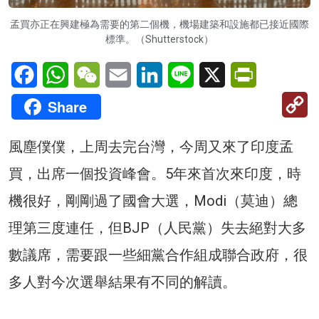
孟買亦正在興建極為需要的第二個機，機場建築和設施都已接近國際
標準。（Shutterstock）
Facebook
WhatsApp
WeChat
Email
LinkedIn
Line
X
PrintFriendl
C
Share
Li
風塵僕僕，上周去完台灣，今周又來了印度孟
買，出席一個投資峰會。5年來首次來印度，時
機很好，剛剛過了國會大選，Modi（莫迪）總
理第三度連任，但BJP（人民黨）失去絕對大多
數議席，需要跟一些細黨合作組成聯合政府，很
多人對今次選舉結果有不同的解讀。