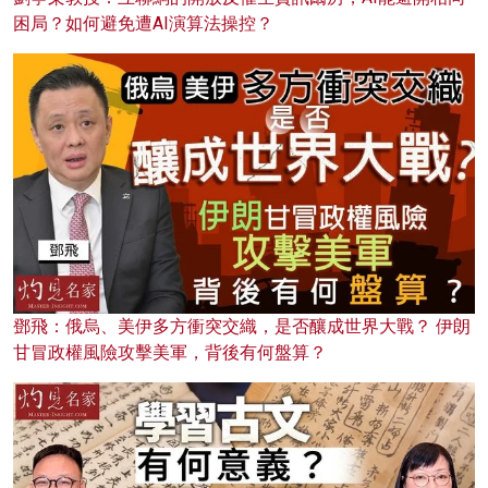
困局？如何避免遭AI演算法操控？
鄧飛：俄烏、美伊多方衝突交織，是否釀成世界大戰？ 伊朗
甘冒政權風險攻擊美軍，背後有何盤算？