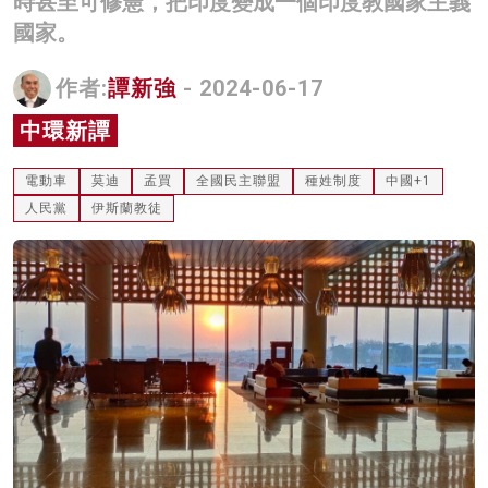
時甚至可修憲，把印度變成一個印度教國家主義
名家榜
國家。
灼見活動
作者:
譚新強
- 2024-06-17
關於我們
中環新譚
電動車
莫迪
孟買
全國民主聯盟
種姓制度
中國+1
人民黨
伊斯蘭教徒