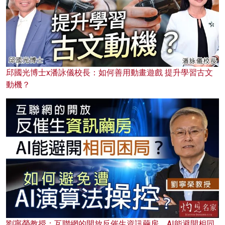
邱國光博士x潘詠儀校長：如何善用動畫遊戲 提升學習古文
動機？
劉寧榮教授：互聯網的開放反催生資訊繭房，AI能避開相同