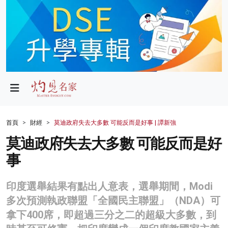
政局
教育
文化
財經
首頁
財經
莫迪政府失去大多數 可能反而是好事 | 譚新強
生活
莫迪政府失去大多數 可能反而是好
事
健康
商業
印度選舉結果有點出人意表，選舉期間，Modi
多次預測執政聯盟「全國民主聯盟」（NDA）可
科技
拿下400席，即超過三分之二的超級大多數，到
影片