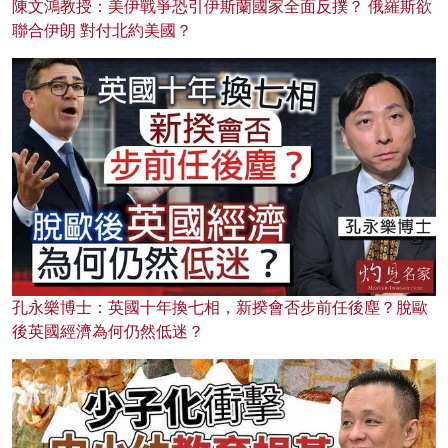
陳文鴻教授：美伊戰爭恐引伊斯蘭國家全面反撲？ 俄羅斯欲
聯合伊朗 對付北約美國？
孔永樂博士：英國十年換七相，新揆會否步前任後塵？脫歐
後英國經濟為何仍然低迷？