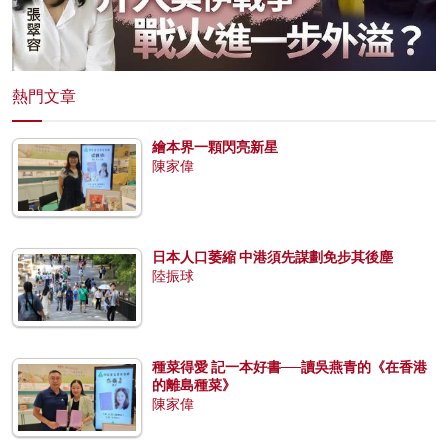
熱門文章
繪本界一顆閃亮新星
陳家偉
日本人口萎縮 中港須先謀劃免步其後塵
陸振球
種菜得愛 記一本好書──讀吳燕青的《在香港
的離島種菜》
陳家偉