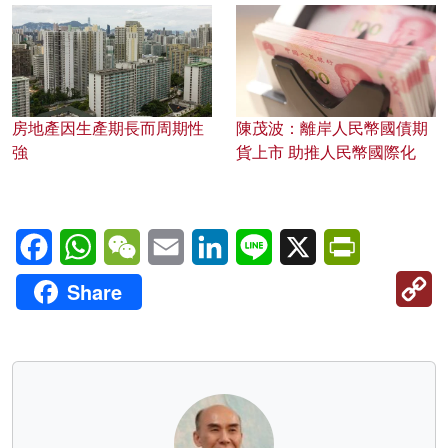
房地產因生產期長而周期性
陳茂波：離岸人民幣國債期
強
貨上市 助推人民幣國際化
Facebook
WhatsApp
WeChat
Email
LinkedIn
Line
X
PrintFriendl
C
Share
Li