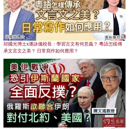
邱國光博士x潘詠儀校長：學習古文有何意義？ 粵語怎樣傳
承文言文之美？ 日常寫作如何應用？