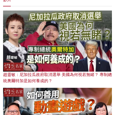
趙靈敏：尼加拉瓜政府取消選舉 美國為何視若無睹？ 專制總
統奧爾特加是如何養成的？