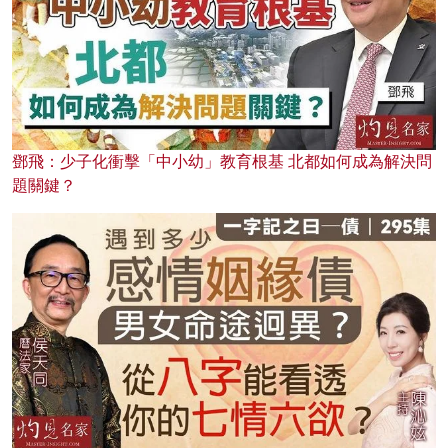
鄧飛：少子化衝擊「中小幼」教育根基 北都如何成為解決問
題關鍵？