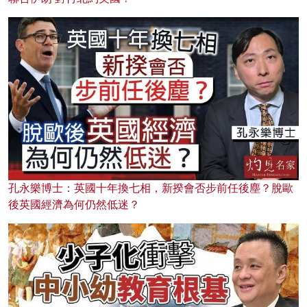
孔永樂博士：英國十年換七相，新揆會否步前任後塵？脫歐
後英國經濟為何仍然低迷？