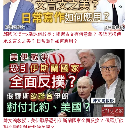
邱國光博士x潘詠儀校長：學習古文有何意義？ 粵語怎樣傳
承文言文之美？ 日常寫作如何應用？
陳文鴻教授：美伊戰爭恐引伊斯蘭國家全面反撲？ 俄羅斯欲
聯合伊朗 對付北約美國？