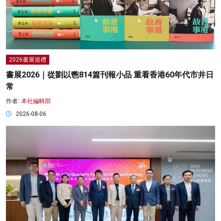
2026書展巡禮
書展2026｜從劉以鬯814篇刊報小品 重看香港60年代市井日
常
作者:
本社編輯部
2026-08-06