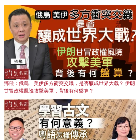
鄧飛：俄烏、美伊多方衝突交織，是否釀成世界大戰？ 伊朗
甘冒政權風險攻擊美軍，背後有何盤算？