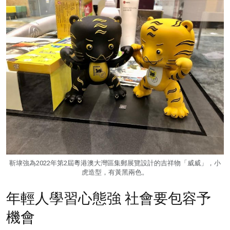
靳埭強為2022年第2屆粵港澳大灣區集郵展覽設計的吉祥物「威威」，小
虎造型，有黃黑兩色。
年輕人學習心態強 社會要包容予
機會