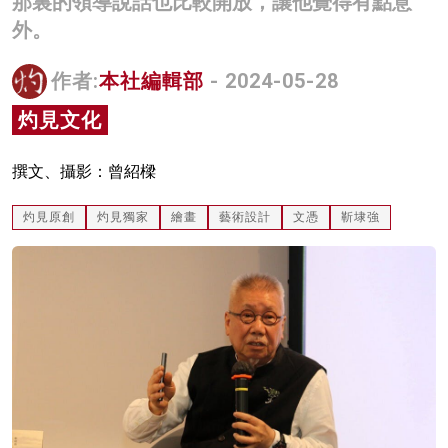
那裏的領導說話也比較開放，讓他覺得有點意
名家榜
外。
灼見活動
作者:
本社編輯部
- 2024-05-28
關於我們
灼見文化
撰文、攝影：曾紹樑
灼見原創
灼見獨家
繪畫
藝術設計
文憑
靳埭強