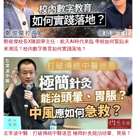
鄭俊傑校長X陳穎華主任：航天AI時代來臨 學校如何緊貼未
來潮流？校內數字教育如何實踐落地？
左常波中醫：打破傳統中醫迷思 極簡針灸能治頭暈、胃脹？