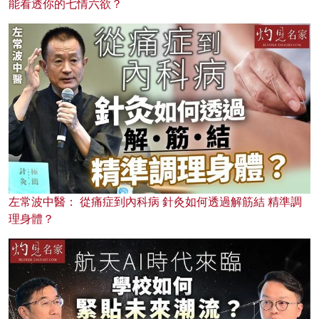
能看透你的七情六欲？
左常波中醫： 從痛症到內科病 針灸如何透過解筋結 精準調
理身體？