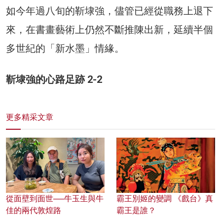
如今年過八旬的靳埭強，儘管已經從職務上退下
來，在書畫藝術上仍然不斷推陳出新，延續半個
多世紀的「新水墨」情緣。
靳埭強的心路足跡 2-2
更多精采文章
從面壁到面世──牛玉生與牛
霸王別姬的變調 《戲台》真
佳的兩代敦煌路
霸王是誰？