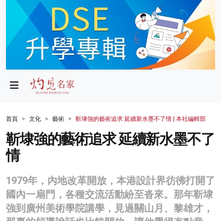
政局
教育
文化
財經
首頁
文化
藝術
靳埭強的藝術追求 延續新水墨不了情 | 本社編輯部
生活
靳埭強的藝術追求 延續新水墨不了
情
健康
商業
1979年，內地改革開放，本港設計界彷彿打開了
國內一扇門，各種交流活動紛至沓來。那年靳埭
科技
強到廣州美術學院講學，見過關山月、黎雄才，
影片