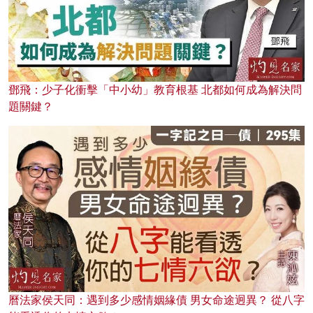
鄧飛：少子化衝擊「中小幼」教育根基 北都如何成為解決問
題關鍵？
曆法家侯天同：遇到多少感情姻緣債 男女命途迥異？ 從八字