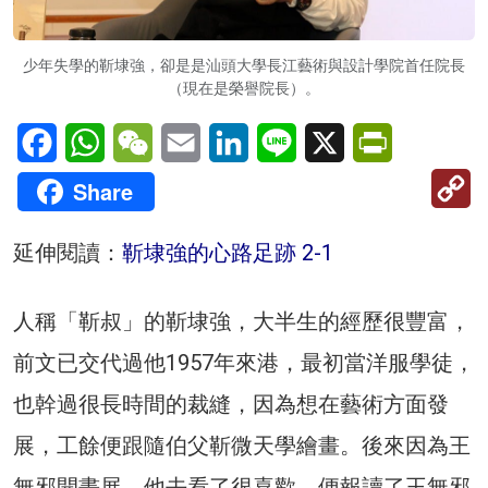
少年失學的靳埭強，卻是是汕頭大學長江藝術與設計學院首任院長
（現在是榮譽院長）。
Facebook
WhatsApp
WeChat
Email
LinkedIn
Line
X
PrintFriendl
C
Share
Li
延伸閱讀：
靳埭強的心路足跡 2-1
人稱「靳叔」的靳埭強，大半生的經歷很豐富，
前文已交代過他1957年來港，最初當洋服學徒，
也幹過很長時間的裁縫，因為想在藝術方面發
展，工餘便跟隨伯父靳微天學繪畫。後來因為王
無邪開畫展，他去看了很喜歡，便報讀了王無邪