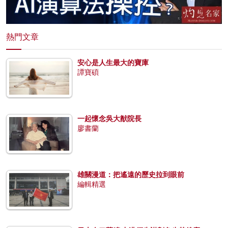
熱門文章
安心是人生最大的寶庫
譚寶碩
一起懷念吳大猷院長
廖書蘭
雄關漫道：把遙遠的歷史拉到眼前
編輯精選