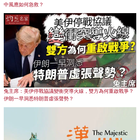
中風應如何急救？
兔主席：美伊停戰協議變衝突導火線，雙方為何重啟戰爭？
伊朗一早洞悉特朗普虛張聲勢？