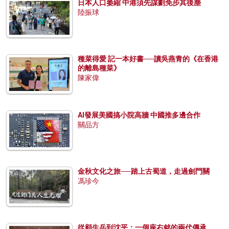
日本人口萎縮 中港須先謀劃免步其後塵
陸振球
種菜得愛 記一本好書──讀吳燕青的《在香港
的離島種菜》
陳家偉
AI發展美國搞小院高牆 中國推多邊合作
關品方
金秋文化之旅──踏上古蜀道，走過劍門關
馮珍今
從顧生岳到沈平：一個座右銘的兩代傳承