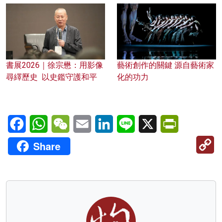
書展2026｜徐宗懋：用影像
藝術創作的關鍵 源自藝術家
尋繹歷史 以史鑑守護和平
化的功力
Facebook
WhatsApp
WeChat
Email
LinkedIn
Line
X
PrintFriendl
C
Share
Li