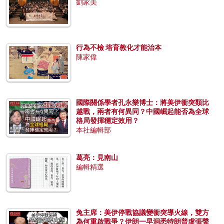
劉家美
行為不檢 培育教化才能治本
陳家偉
國際關係學者孔永樂博士：將美伊衝突類比
越戰，兩者有何異同？中國崛起能否為全球
格局發揮穩定效用？
本社編輯部
葛亮：見南山
編輯精選
兔主席：美伊停戰協議變衝突導火線，雙方
為何重啟戰爭？伊朗一早洞悉特朗普虛張聲