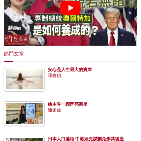
熱門文章
安心是人生最大的寶庫
譚寶碩
繪本界一顆閃亮新星
陳家偉
日本人口萎縮 中港須先謀劃免步其後塵