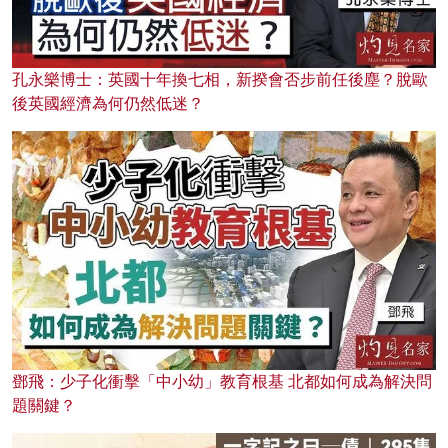
孔永樂博士：英國十年換七相，新揆會否步前任後塵？脫歐
後英國經濟為何仍然低迷？
鄧飛：少子化衝擊「中小幼」教育根基 北都如何成為解決問
題關鍵？