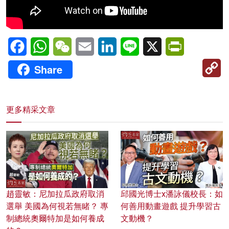
Facebook
WhatsApp
WeChat
Email
LinkedIn
Line
X
PrintFriendl
C
Share
Li
更多精采文章
趙靈敏：尼加拉瓜政府取消
邱國光博士x潘詠儀校長：如
選舉 美國為何視若無睹？ 專
何善用動畫遊戲 提升學習古
制總統奧爾特加是如何養成
文動機？