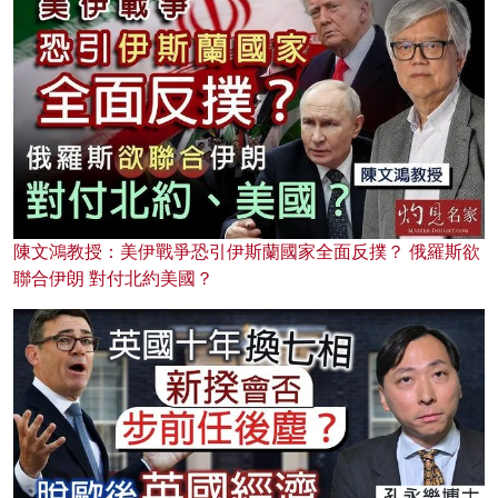
陳文鴻教授：美伊戰爭恐引伊斯蘭國家全面反撲？ 俄羅斯欲
聯合伊朗 對付北約美國？