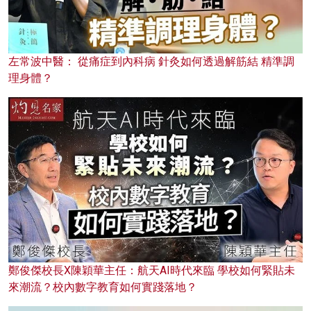
左常波中醫： 從痛症到內科病 針灸如何透過解筋結 精準調
理身體？
鄭俊傑校長X陳穎華主任：航天AI時代來臨 學校如何緊貼未
來潮流？校內數字教育如何實踐落地？