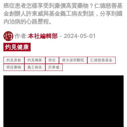
癌症患者怎樣享受到廉價高質藥物？仁德慈善基
名家榜
金創辦人許東威與基金義工病友對談，分享到國
灼見活動
內治病的心路歷程。
關於我們
作者:
本社編輯部
- 2024-05-01
灼見健康
灼見原創
灼見獨家
癌症
港大深圳醫院
仁德慈善基金
癌症藥物
義工病友
許東威