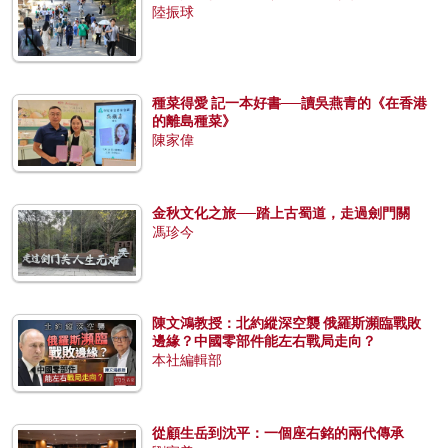
陸振球
種菜得愛 記一本好書──讀吳燕青的《在香港
的離島種菜》
陳家偉
金秋文化之旅──踏上古蜀道，走過劍門關
馮珍今
陳文鴻教授：北約縱深空襲 俄羅斯瀕臨戰敗
邊緣？中國零部件能左右戰局走向？
本社編輯部
從顧生岳到沈平：一個座右銘的兩代傳承