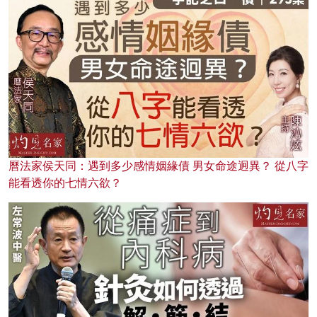
曆法家侯天同：遇到多少感情姻緣債 男女命途迥異？ 從八字
能看透你的七情六欲？