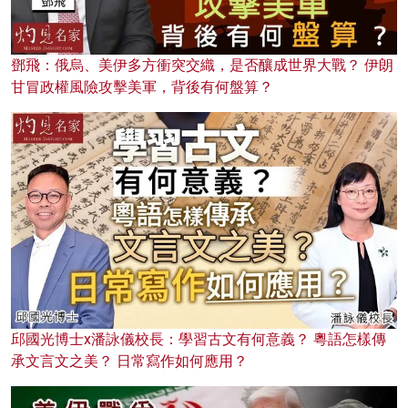
鄧飛：俄烏、美伊多方衝突交織，是否釀成世界大戰？ 伊朗
甘冒政權風險攻擊美軍，背後有何盤算？
邱國光博士x潘詠儀校長：學習古文有何意義？ 粵語怎樣傳
承文言文之美？ 日常寫作如何應用？