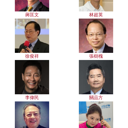
蔣匡文
林超英
徐俊祥
張樹槐
李偉民
關品方