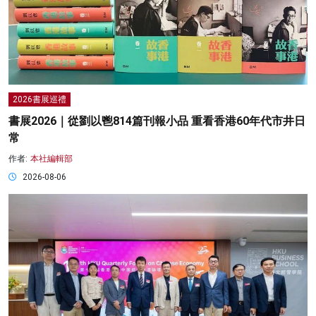
2026書展巡禮
書展2026｜從劉以鬯814篇刊報小品 重看香港60年代市井日
常
作者:
本社編輯部
2026-08-06