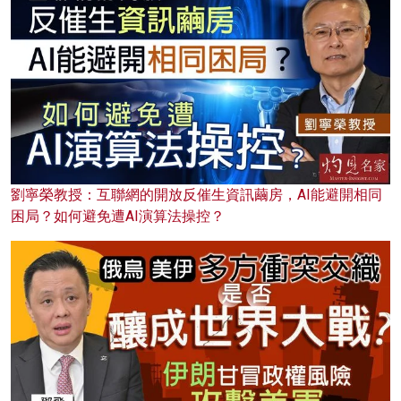
劉寧榮教授：互聯網的開放反催生資訊繭房，AI能避開相同
困局？如何避免遭AI演算法操控？