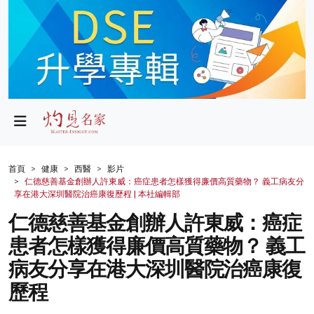
政局
教育
文化
財經
首頁
健康
西醫
影片
仁德慈善基金創辦人許東威：癌症患者怎樣獲得廉價高質藥物？ 義工病友分
生活
享在港大深圳醫院治癌康復歷程 | 本社編輯部
仁德慈善基金創辦人許東威：癌症
健康
患者怎樣獲得廉價高質藥物？ 義工
商業
病友分享在港大深圳醫院治癌康復
科技
歷程
影片