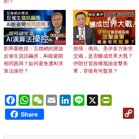
的？
劉寧榮教授：互聯網的開放
鄧飛：俄烏、美伊多方衝突
反催生資訊繭房，AI能避開
交織，是否釀成世界大戰？
相同困局？如何避免遭AI演
伊朗甘冒政權風險攻擊美
算法操控？
軍，背後有何盤算？
Facebook
WhatsApp
WeChat
Email
LinkedIn
Line
X
PrintFriendl
C
Share
Li