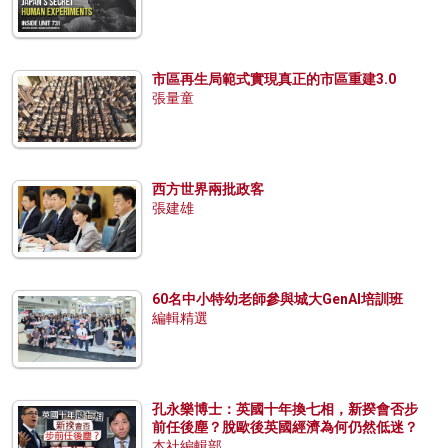
市區再生局範式實現真正的市區重建3.0
張量童
西方世界兩批政客
張建雄
60名中小特幼老師參與城大GenAI培訓班
編輯精選
孔永樂博士：英國十年換七相，新揆會否步
前任後塵？脫歐後英國經濟為何仍然低迷？
本社編輯部