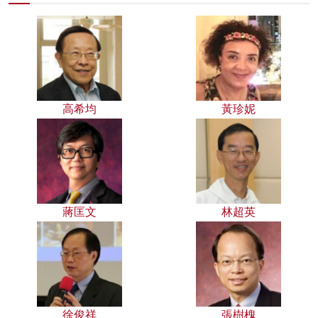
高希均
黃珍妮
蔣匡文
林超英
徐俊祥
張樹槐