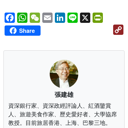
Facebook
WhatsApp
WeChat
Email
LinkedIn
Line
X
PrintFriendl
C
Share
Li
張建雄
資深銀行家、資深政經評論人、紅酒鑒賞
人、旅遊美食作家、歷史愛好者、大學協席
教授。目前旅居香港、上海、巴黎三地。