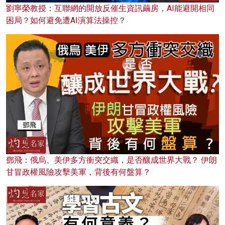
劉寧榮教授：互聯網的開放反催生資訊繭房，AI能避開相同
困局？如何避免遭AI演算法操控？
鄧飛：俄烏、美伊多方衝突交織，是否釀成世界大戰？ 伊朗
甘冒政權風險攻擊美軍，背後有何盤算？