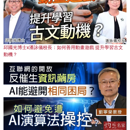
邱國光博士x潘詠儀校長：如何善用動畫遊戲 提升學習古文
動機？