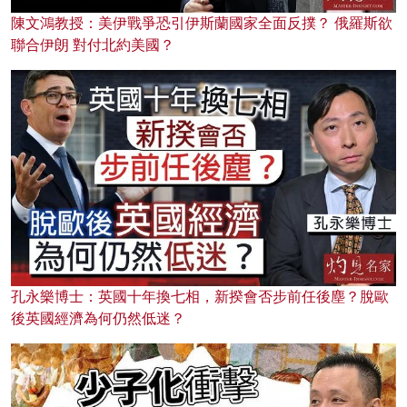
陳文鴻教授：美伊戰爭恐引伊斯蘭國家全面反撲？ 俄羅斯欲
聯合伊朗 對付北約美國？
孔永樂博士：英國十年換七相，新揆會否步前任後塵？脫歐
後英國經濟為何仍然低迷？