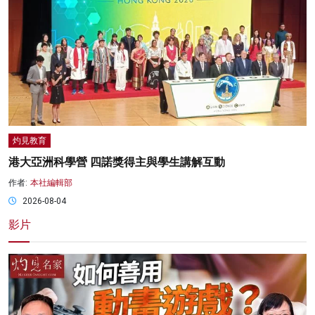
灼見教育
港大亞洲科學營 四諾獎得主與學生講解互動
作者:
本社編輯部
2026-08-04
影片