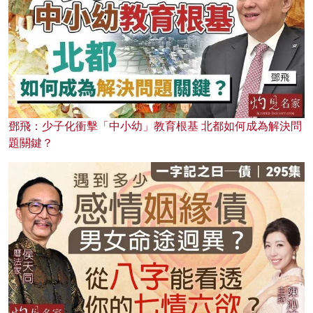
鄧飛：少子化衝擊「中小幼」教育根基 北都如何成為解決問
題關鍵？