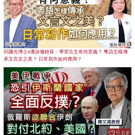
邱國光博士x潘詠儀校長：學習古文有何意義？ 粵語怎樣傳
承文言文之美？ 日常寫作如何應用？