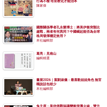
行為不檢 培育教化才能治本
陳家偉
國際關係學者孔永樂博士：將美伊衝突類比
越戰，兩者有何異同？中國崛起能否為全球
格局發揮穩定效用？
本社編輯部
葛亮：見南山
編輯精選
書展2026｜葉劉淑儀：最喜歡姐姐角色 無官
職說話包袱少
本社編輯部
兔主席：美伊停戰協議變衝突導火線，雙方