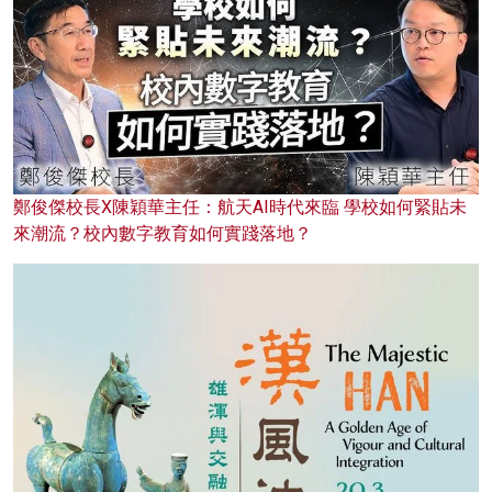
鄭俊傑校長X陳穎華主任：航天AI時代來臨 學校如何緊貼未
來潮流？校內數字教育如何實踐落地？