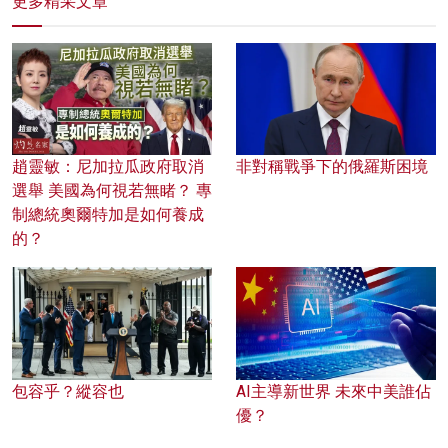
更多精采文章
趙靈敏：尼加拉瓜政府取消
非對稱戰爭下的俄羅斯困境
選舉 美國為何視若無睹？ 專
制總統奧爾特加是如何養成
的？
包容乎？縱容也
AI主導新世界 未來中美誰佔
優？