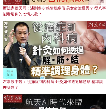
曆法家侯天同：遇到多少感情姻緣債 男女命途迥異？ 從八字
能看透你的七情六欲？
左常波中醫： 從痛症到內科病 針灸如何透過解筋結 精準調
理身體？