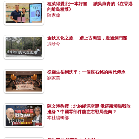
種菜得愛 記一本好書──讀吳燕青的《在香港
的離島種菜》
陳家偉
金秋文化之旅──踏上古蜀道，走過劍門關
馮珍今
從顧生岳到沈平：一個座右銘的兩代傳承
劉家美
陳文鴻教授：北約縱深空襲 俄羅斯瀕臨戰敗
邊緣？中國零部件能左右戰局走向？
本社編輯部