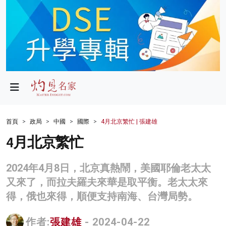
政局
教育
文化
財經
首頁
政局
中國
國際
4月北京繁忙 | 張建雄
生活
4月北京繁忙
健康
2024年4月8日，北京真熱鬧，美國耶倫老太太
商業
又來了，而拉夫羅夫來華是取平衡。老太太來
得，俄也來得，順便支持南海、台灣局勢。
科技
影片
作者:
張建雄
- 2024-04-22