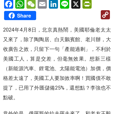
Facebook
WhatsApp
WeChat
Email
LinkedIn
Line
X
PrintFriendl
C
Share
Li
2024年4月8日，北京真熱鬧，美國耶倫老太太
又來了，除了陶陶居、白天鵝賓館、老川辦，大
收廣告之效，只留下一句「產能過剩」，不利於
美國工人，算是交差，但毫無效果。想新三樣
（新能源汽車、鋰電池、太陽能電池）加價，價
格差太遠了，美國工人要加效率啊！買國債不敢
提了，已用了外匯儲備25%，還想點？李強也不
點破。
意外的是，俄羅斯的拉夫羅夫來了，和老友王毅