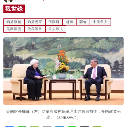
名家榜
觀世錄
灼見活動
灼見原創
灼見獨家
俄羅斯
越南
耶倫
中美角力
美國國債
俄烏戰爭
拉夫羅夫
關於我們
美國財長耶倫（左）訪華與國務院總理李強會面前後，多國政要來
訪。（耶倫X平台）