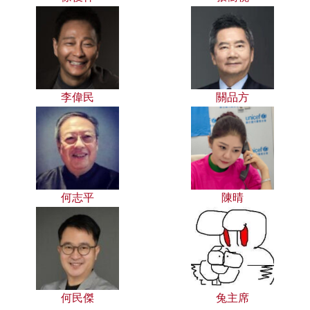
李偉民
關品方
何志平
陳晴
何民傑
兔主席