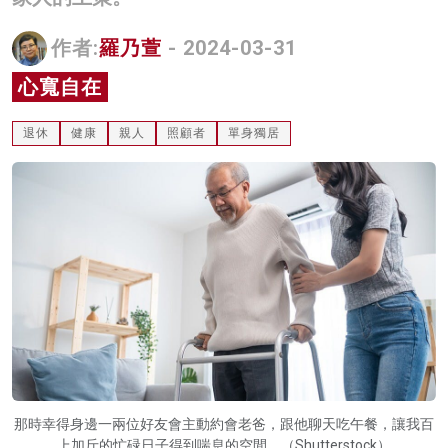
名家榜
作者:
羅乃萱
- 2024-03-31
灼見活動
心寬自在
關於我們
退休
健康
親人
照顧者
單身獨居
那時幸得身邊一兩位好友會主動約會老爸，跟他聊天吃午餐，讓我百
上加斤的忙碌日子得到喘息的空間。（Shutterstock）