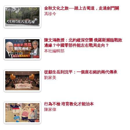
金秋文化之旅──踏上古蜀道，走過劍門關
馮珍今
陳文鴻教授：北約縱深空襲 俄羅斯瀕臨戰敗
邊緣？中國零部件能左右戰局走向？
本社編輯部
從顧生岳到沈平：一個座右銘的兩代傳承
劉家美
行為不檢 培育教化才能治本
陳家偉