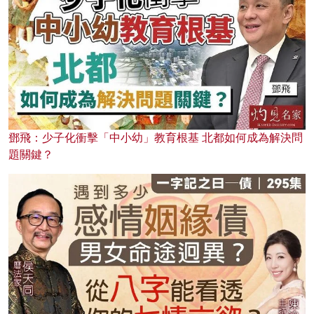
鄧飛：少子化衝擊「中小幼」教育根基 北都如何成為解決問
題關鍵？