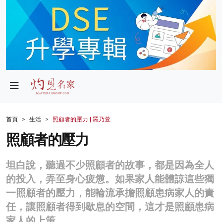
政局
教育
文化
財經
首頁
生活
照顧者的壓力 | 羅乃萱
生活
照顧者的壓力
健康
坦白說，聽過不少照顧者的故事，都是因為全人
商業
的投入，弄至身心疲憊。如果家人能體諒這些獨
一照顧者的壓力，能輪流承擔照顧患病家人的責
科技
任，讓照顧者得到歇息的空間，這才是照顧患病
影片
家人的上策。