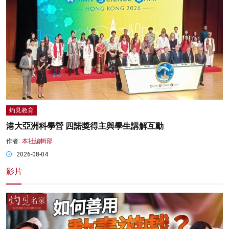
灼見教育
港大亞洲科學營 四諾獎得主與學生講解互動
作者:
本社編輯部
2026-08-04
影片