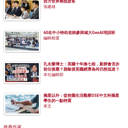
西方世界兩批政客
張建雄
60名中小特幼老師參與城大GenAI培訓班
編輯精選
孔永樂博士：英國十年換七相，新揆會否步
前任後塵？脫歐後英國經濟為何仍然低迷？
本社編輯部
摘星以外：從校園生活觀察DSE中文科摘星
學生的一點特質
來文
推薦作家