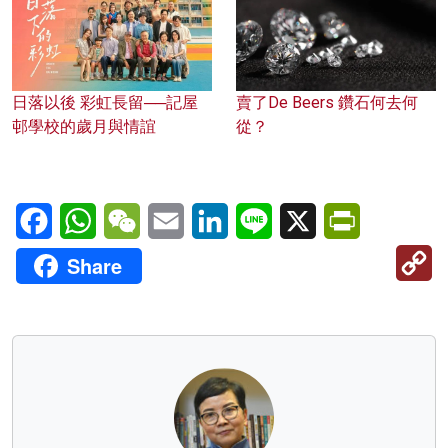
日落以後 彩虹長留──記屋
賣了De Beers 鑽石何去何
邨學校的歲月與情誼
從？
Facebook
WhatsApp
WeChat
Email
LinkedIn
Line
X
PrintFriendl
C
Share
Li