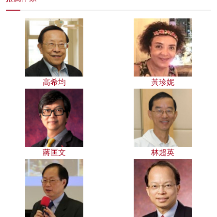
高希均
黃珍妮
蔣匡文
林超英