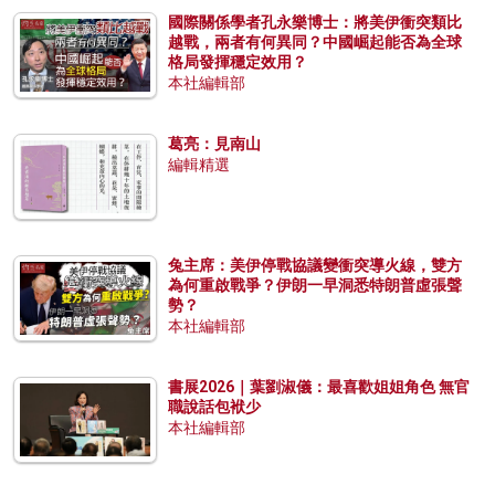
國際關係學者孔永樂博士：將美伊衝突類比
越戰，兩者有何異同？中國崛起能否為全球
格局發揮穩定效用？
本社編輯部
葛亮：見南山
編輯精選
兔主席：美伊停戰協議變衝突導火線，雙方
為何重啟戰爭？伊朗一早洞悉特朗普虛張聲
勢？
本社編輯部
書展2026｜葉劉淑儀：最喜歡姐姐角色 無官
職說話包袱少
本社編輯部