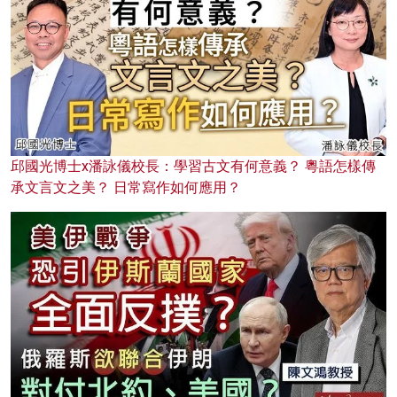
邱國光博士x潘詠儀校長：學習古文有何意義？ 粵語怎樣傳
承文言文之美？ 日常寫作如何應用？