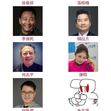
徐俊祥
張樹槐
李偉民
關品方
何志平
陳晴
何民傑
兔主席