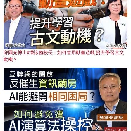
邱國光博士x潘詠儀校長：如何善用動畫遊戲 提升學習古文
動機？