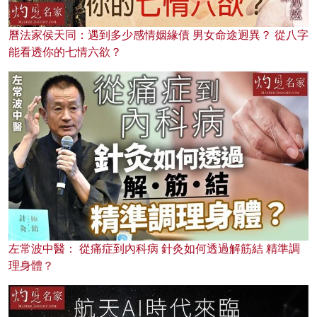
曆法家侯天同：遇到多少感情姻緣債 男女命途迥異？ 從八字
能看透你的七情六欲？
左常波中醫： 從痛症到內科病 針灸如何透過解筋結 精準調
理身體？