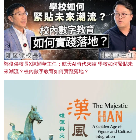
鄭俊傑校長X陳穎華主任：航天AI時代來臨 學校如何緊貼未
來潮流？校內數字教育如何實踐落地？