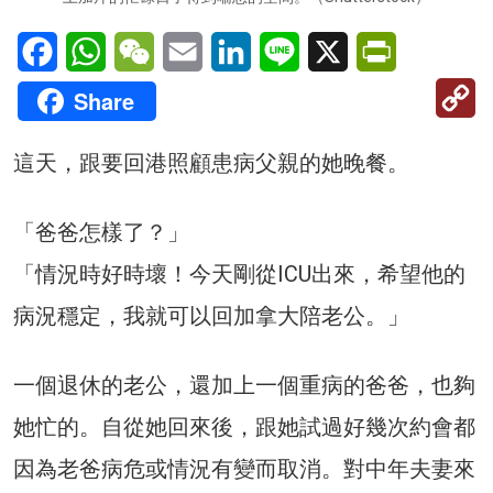
Facebook
WhatsApp
WeChat
Email
LinkedIn
Line
X
PrintFriendl
C
Share
Li
這天，跟要回港照顧患病父親的她晚餐。
「爸爸怎樣了？」
「情況時好時壞！今天剛從ICU出來，希望他的
病況穩定，我就可以回加拿大陪老公。」
一個退休的老公，還加上一個重病的爸爸，也夠
她忙的。自從她回來後，跟她試過好幾次約會都
因為老爸病危或情況有變而取消。對中年夫妻來