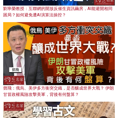
劉寧榮教授：互聯網的開放反催生資訊繭房，AI能避開相同
困局？如何避免遭AI演算法操控？
鄧飛：俄烏、美伊多方衝突交織，是否釀成世界大戰？ 伊朗
甘冒政權風險攻擊美軍，背後有何盤算？