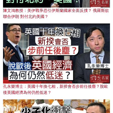
陳文鴻教授：美伊戰爭恐引伊斯蘭國家全面反撲？ 俄羅斯欲
聯合伊朗 對付北約美國？
孔永樂博士：英國十年換七相，新揆會否步前任後塵？脫歐
後英國經濟為何仍然低迷？