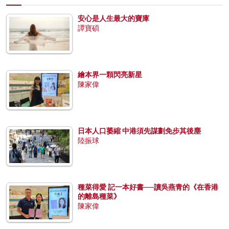
安心是人生最大的寶庫
譚寶碩
繪本界一顆閃亮新星
陳家偉
日本人口萎縮 中港須先謀劃免步其後塵
陸振球
種菜得愛 記一本好書──讀吳燕青的《在香港
的離島種菜》
陳家偉