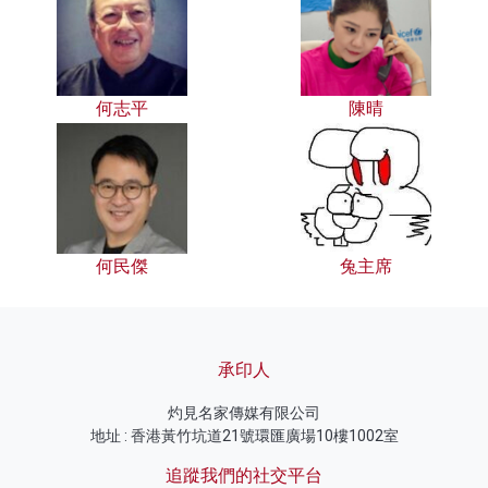
何志平
陳晴
何民傑
兔主席
承印人
灼見名家傳媒有限公司
地址 : 香港黃竹坑道21號環匯廣場10樓1002室
追蹤我們的社交平台