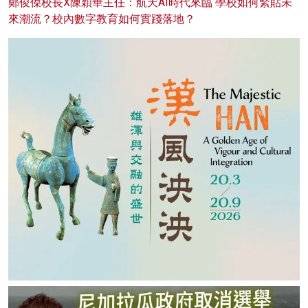
鄭俊傑校長X陳穎華主任：航天AI時代來臨 學校如何緊貼未
來潮流？校內數字教育如何實踐落地？