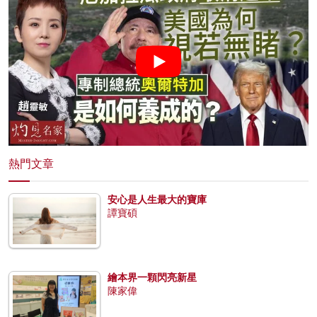
熱門文章
安心是人生最大的寶庫
譚寶碩
繪本界一顆閃亮新星
陳家偉