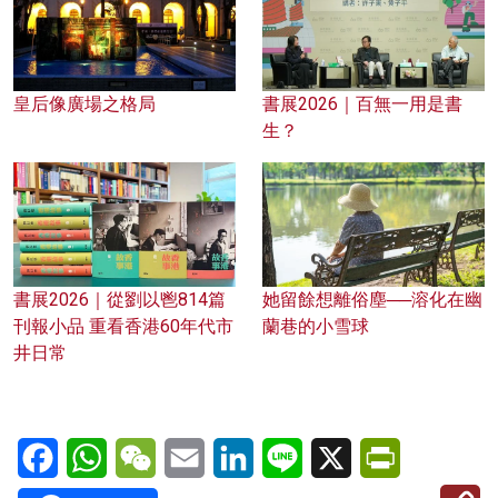
皇后像廣場之格局
書展2026｜百無一用是書
生？
書展2026｜從劉以鬯814篇
她留餘想離俗塵──溶化在幽
刊報小品 重看香港60年代市
蘭巷的小雪球
井日常
Facebook
WhatsApp
WeChat
Email
LinkedIn
Line
X
PrintFriendl
C