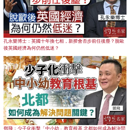
孔永樂博士：英國十年換七相，新揆會否步前任後塵？脫歐
後英國經濟為何仍然低迷？
鄧飛：少子化衝擊「中小幼」教育根基 北都如何成為解決問