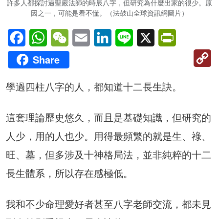
許多人都探討過聖嚴法師的時辰八字，但研究為什麼出家的很少。原
因之一，可能是看不懂。（法鼓山全球資訊網圖片）
Facebook
WhatsApp
WeChat
Email
LinkedIn
Line
X
PrintFriendl
C
Share
Li
學過四柱八字的人，都知道十二長生訣。
這套理論歷史悠久，而且是基礎知識，但研究的
人少，用的人也少。用得最頻繁的就是生、祿、
旺、墓，但多涉及十神格局法，並非純粹的十二
長生體系，所以存在感極低。
我和不少命理愛好者甚至八字老師交流，都未見