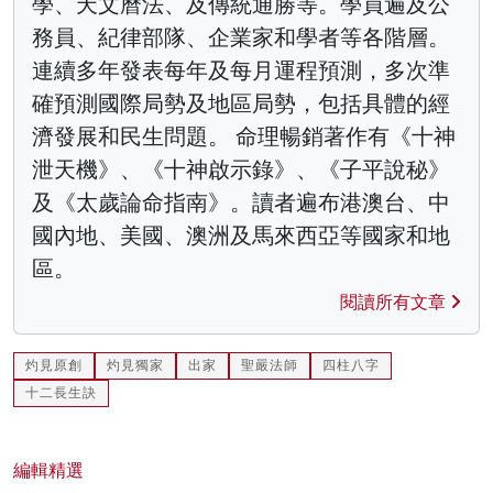
學、天文曆法、及傳統通勝等。學員遍及公
務員、紀律部隊、企業家和學者等各階層。
連續多年發表每年及每月運程預測，多次準
確預測國際局勢及地區局勢，包括具體的經
濟發展和民生問題。 命理暢銷著作有《十神
泄天機》、《十神啟示錄》、《子平說秘》
及《太歲論命指南》。讀者遍布港澳台、中
國內地、美國、澳洲及馬來西亞等國家和地
區。
閱讀所有文章
灼見原創
灼見獨家
出家
聖嚴法師
四柱八字
十二長生訣
編輯精選