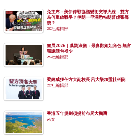
兔主席：美伊停戰協議變衝突導火線，雙方
為何重啟戰爭？伊朗一早洞悉特朗普虛張聲
勢？
本社編輯部
書展2026｜葉劉淑儀：最喜歡姐姐角色 無官
職說話包袱少
本社編輯部
梁鏡威獲任方大副校長 呂大樂加盟社科院
本社編輯部
香港五年規劃須提前布局大鵬灣
來文