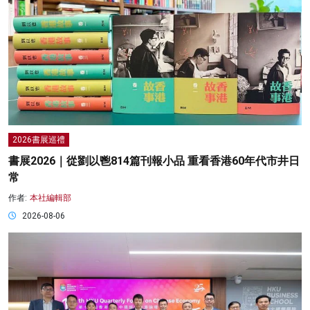
2026書展巡禮
書展2026｜從劉以鬯814篇刊報小品 重看香港60年代市井日
常
作者:
本社編輯部
2026-08-06