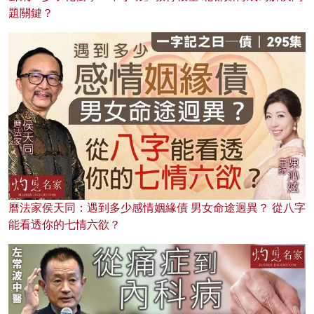
題關鍵？
曆法家侯天同：遇到多少感情姻緣債 男女命途迥異？ 從八字
能看透你的七情六欲？