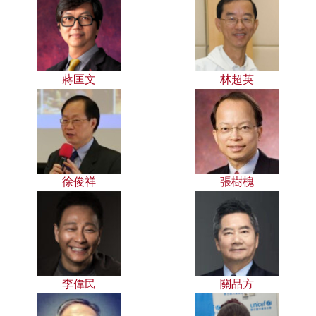
蔣匡文
林超英
徐俊祥
張樹槐
李偉民
關品方