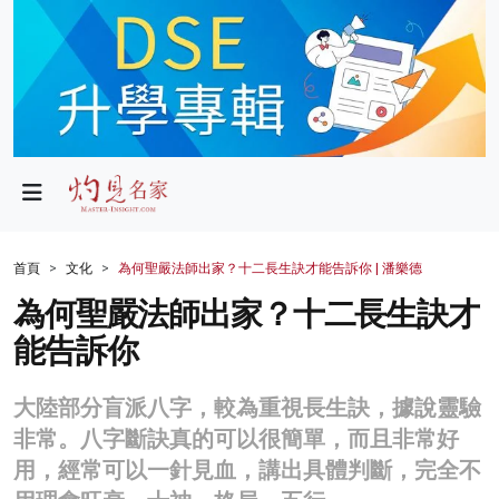
政局
教育
文化
財經
首頁
文化
為何聖嚴法師出家？十二長生訣才能告訴你 | 潘樂德
生活
為何聖嚴法師出家？十二長生訣才
能告訴你
健康
商業
大陸部分盲派八字，較為重視長生訣，據說靈驗
非常。八字斷訣真的可以很簡單，而且非常好
科技
用，經常可以一針見血，講出具體判斷，完全不
影片