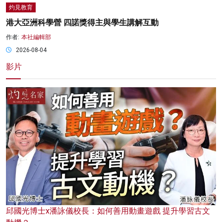
灼見教育
港大亞洲科學營 四諾獎得主與學生講解互動
作者:
本社編輯部
2026-08-04
影片
邱國光博士x潘詠儀校長：如何善用動畫遊戲 提升學習古文