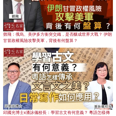
鄧飛：俄烏、美伊多方衝突交織，是否釀成世界大戰？ 伊朗
甘冒政權風險攻擊美軍，背後有何盤算？
邱國光博士x潘詠儀校長：學習古文有何意義？ 粵語怎樣傳