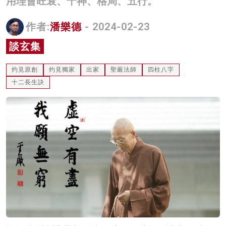
用理會旺衰、十神、格局、五行。
名家榜
作者:
潘樂德
- 2024-02-23
灼見活動
談玄集
關於我們
灼見原創
灼見獨家
出家
聖嚴法師
四柱八字
十二長生訣