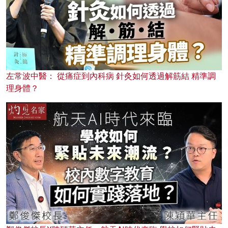
左常波中醫： 從痛症到內科病 針灸如何透過解筋結 精準調
理身體？