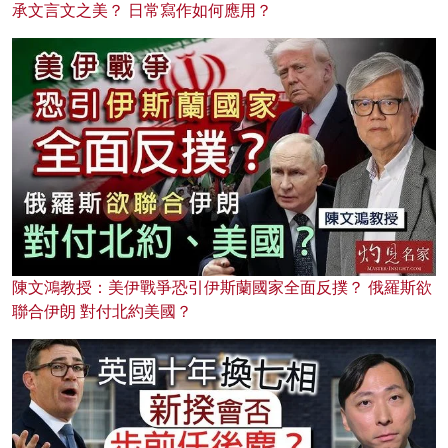
承文言文之美？ 日常寫作如何應用？
陳文鴻教授：美伊戰爭恐引伊斯蘭國家全面反撲？ 俄羅斯欲
聯合伊朗 對付北約美國？