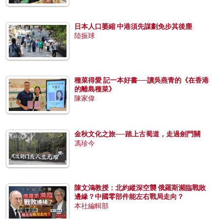
日本人口萎縮 中港須先謀劃免步其後塵
陸振球
種菜得愛 記一本好書──讀吳燕青的《在香港
的離島種菜》
陳家偉
金秋文化之旅──踏上古蜀道，走過劍門關
馮珍今
陳文鴻教授：北約縱深空襲 俄羅斯瀕臨戰敗
邊緣？中國零部件能左右戰局走向？
本社編輯部