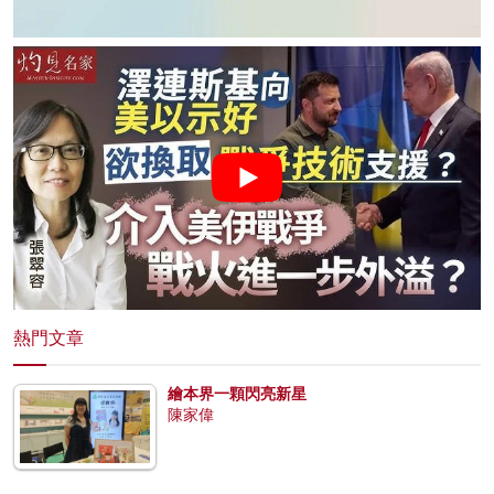
熱門文章
繪本界一顆閃亮新星
陳家偉