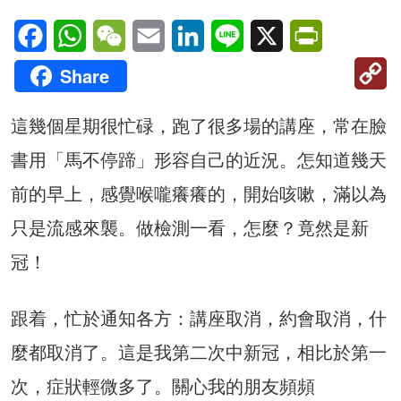
Facebook
WhatsApp
WeChat
Email
LinkedIn
Line
X
PrintFriendl
C
Share
Li
這幾個星期很忙碌，跑了很多場的講座，常在臉
書用「馬不停蹄」形容自己的近況。怎知道幾天
前的早上，感覺喉嚨癢癢的，開始咳嗽，滿以為
只是流感來襲。做檢測一看，怎麼？竟然是新
冠！
跟着，忙於通知各方：講座取消，約會取消，什
麼都取消了。這是我第二次中新冠，相比於第一
次，症狀輕微多了。關心我的朋友頻頻