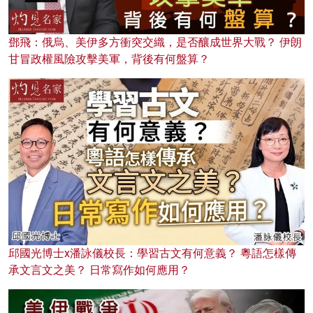
鄧飛：俄烏、美伊多方衝突交織，是否釀成世界大戰？ 伊朗
甘冒政權風險攻擊美軍，背後有何盤算？
邱國光博士x潘詠儀校長：學習古文有何意義？ 粵語怎樣傳
承文言文之美？ 日常寫作如何應用？