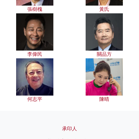
張樹槐
黃氏
李偉民
關品方
何志平
陳晴
承印人