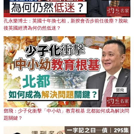
孔永樂博士：英國十年換七相，新揆會否步前任後塵？脫歐
後英國經濟為何仍然低迷？
鄧飛：少子化衝擊「中小幼」教育根基 北都如何成為解決問
題關鍵？