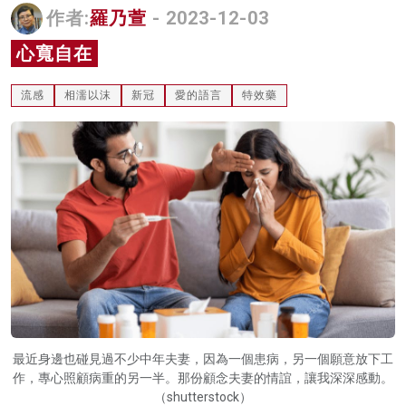
作者:
羅乃萱
- 2023-12-03
名家榜
心寬自在
灼見活動
流感
相濡以沫
新冠
愛的語言
特效藥
關於我們
最近身邊也碰見過不少中年夫妻，因為一個患病，另一個願意放下工
作，專心照顧病重的另一半。那份顧念夫妻的情誼，讓我深深感動。
（shutterstock）