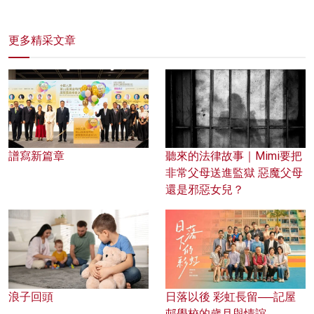
更多精采文章
譜寫新篇章
聽來的法律故事｜Mimi要把
非常父母送進監獄 惡魔父母
還是邪惡女兒？
浪子回頭
日落以後 彩虹長留──記屋
邨學校的歲月與情誼