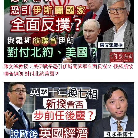
陳文鴻教授：美伊戰爭恐引伊斯蘭國家全面反撲？ 俄羅斯欲
聯合伊朗 對付北約美國？