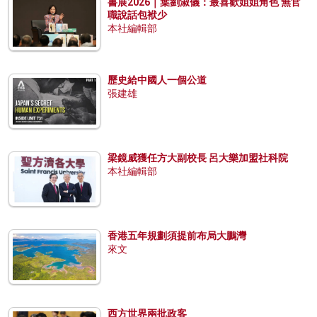
書展2026｜葉劉淑儀：最喜歡姐姐角色 無官
職說話包袱少
本社編輯部
歷史給中國人一個公道
張建雄
梁鏡威獲任方大副校長 呂大樂加盟社科院
本社編輯部
香港五年規劃須提前布局大鵬灣
來文
西方世界兩批政客