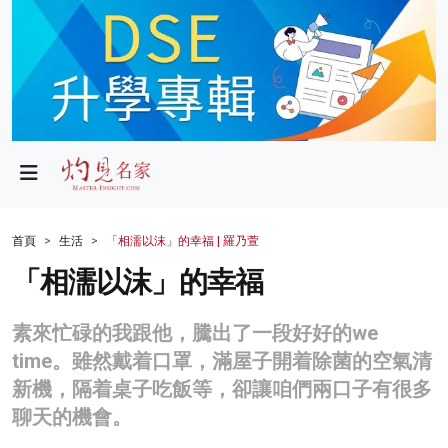
政局
教育
文化
財經
首頁
生活
「相濡以沫」的幸福 | 羅乃萱
生活
「相濡以沫」的幸福
健康
素來忙碌的我跟他，騰出了一段好好的we
商業
time。雖然戴着口罩，滿屋子開着除菌的空氣清
新機，隔着桌子吃飯等，卻讓咱們兩口子有很多
科技
聊天的機會。
影片