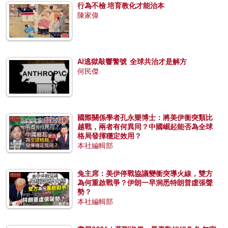
行為不檢 培育教化才能治本
陳家偉
AI逃獄敲響警號 全球共治才是解方
何民傑
國際關係學者孔永樂博士：將美伊衝突類比
越戰，兩者有何異同？中國崛起能否為全球
格局發揮穩定效用？
本社編輯部
兔主席：美伊停戰協議變衝突導火線，雙方
為何重啟戰爭？伊朗一早洞悉特朗普虛張聲
勢？
本社編輯部