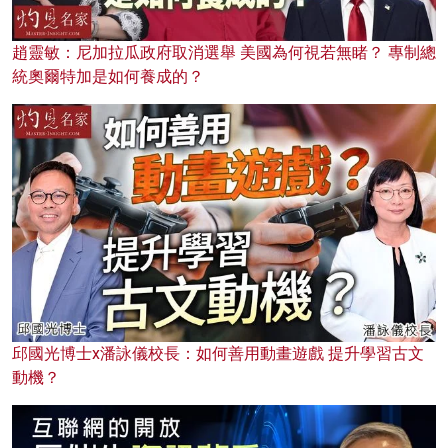
趙靈敏：尼加拉瓜政府取消選舉 美國為何視若無睹？ 專制總
統奧爾特加是如何養成的？
邱國光博士x潘詠儀校長：如何善用動畫遊戲 提升學習古文
動機？