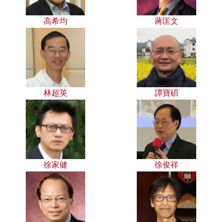
高希均
蔣匡文
林超英
譚寶碩
徐家健
徐俊祥