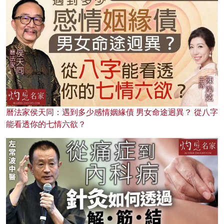
曆法家侯天同：遇到多少感情姻緣債 男女命途迥異？ 從八字
能看透你的七情六欲？