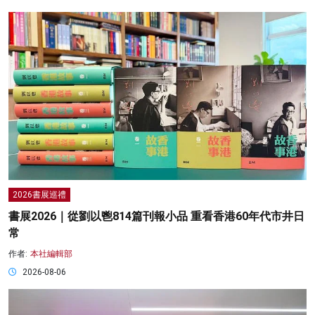
2026書展巡禮
書展2026｜從劉以鬯814篇刊報小品 重看香港60年代市井日
常
作者:
本社編輯部
2026-08-06