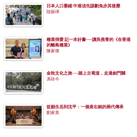
日本人口萎縮 中港須先謀劃免步其後塵
陸振球
種菜得愛 記一本好書──讀吳燕青的《在香港
的離島種菜》
陳家偉
金秋文化之旅──踏上古蜀道，走過劍門關
馮珍今
從顧生岳到沈平：一個座右銘的兩代傳承
劉家美