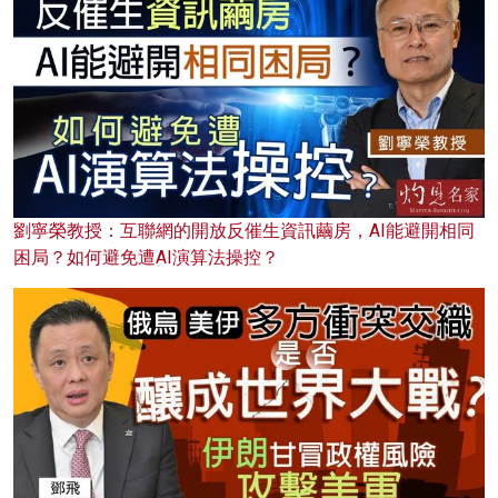
劉寧榮教授：互聯網的開放反催生資訊繭房，AI能避開相同
困局？如何避免遭AI演算法操控？