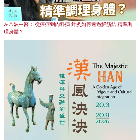
左常波中醫： 從痛症到內科病 針灸如何透過解筋結 精準調
理身體？