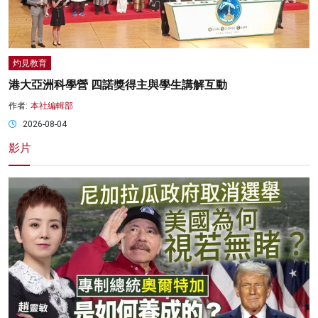
灼見教育
港大亞洲科學營 四諾獎得主與學生講解互動
作者:
本社編輯部
2026-08-04
影片