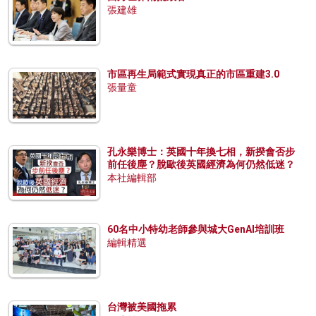
張建雄
市區再生局範式實現真正的市區重建3.0
張量童
孔永樂博士：英國十年換七相，新揆會否步
前任後塵？脫歐後英國經濟為何仍然低迷？
本社編輯部
60名中小特幼老師參與城大GenAI培訓班
編輯精選
台灣被美國拖累