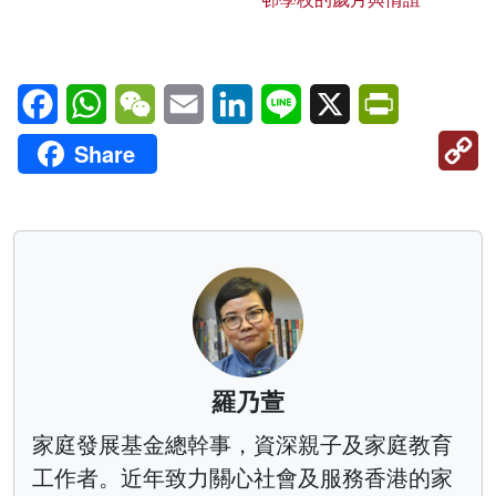
Facebook
WhatsApp
WeChat
Email
LinkedIn
Line
X
PrintFriendl
C
Share
Li
羅乃萱
家庭發展基金總幹事，資深親子及家庭教育
工作者。近年致力關心社會及服務香港的家