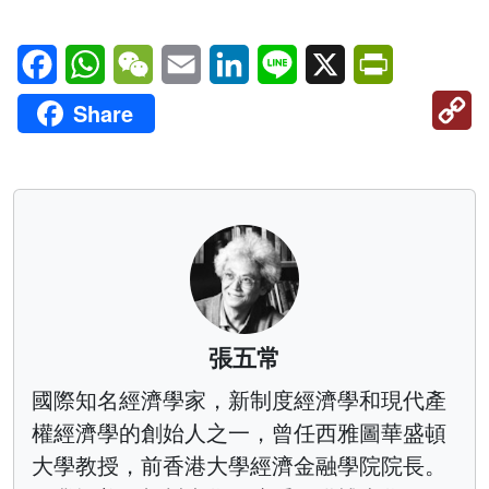
Facebook
WhatsApp
WeChat
Email
LinkedIn
Line
X
PrintFriendl
C
Share
Li
張五常
國際知名經濟學家，新制度經濟學和現代產
權經濟學的創始人之一，曾任西雅圖華盛頓
大學教授，前香港大學經濟金融學院院長。