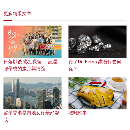
更多精采文章
日落以後 彩虹長留──記屋
賣了De Beers 鑽石何去何
邨學校的歲月與情誼
從？
留學香港是內地女仔最好嫁
吃雞軼事
妝