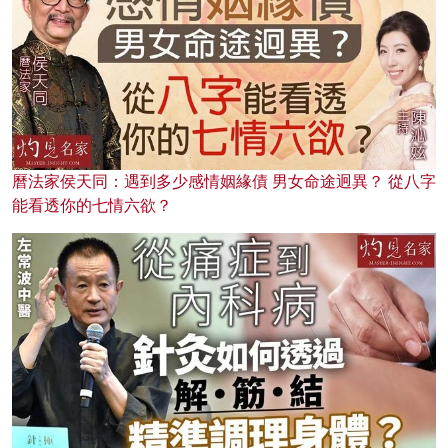
曆法家侯天同：遇到多少感情姻緣債 男女命途迥異？ 從八字
能看透你的七情六欲？