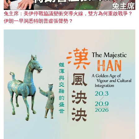
兔主席：美伊停戰協議變衝突導火線，雙方為何重啟戰爭？
伊朗一早洞悉特朗普虛張聲勢？