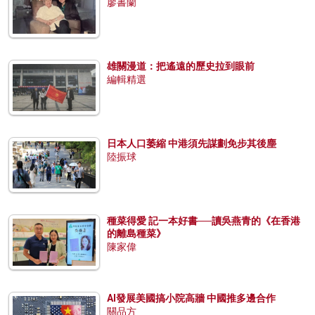
廖書蘭
雄關漫道：把遙遠的歷史拉到眼前
編輯精選
日本人口萎縮 中港須先謀劃免步其後塵
陸振球
種菜得愛 記一本好書──讀吳燕青的《在香港
的離島種菜》
陳家偉
AI發展美國搞小院高牆 中國推多邊合作
關品方