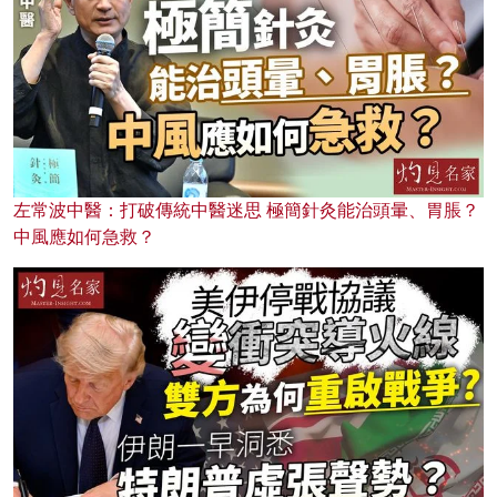
左常波中醫：打破傳統中醫迷思 極簡針灸能治頭暈、胃脹？
中風應如何急救？