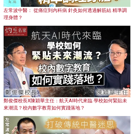
左常波中醫： 從痛症到內科病 針灸如何透過解筋結 精準調
理身體？
鄭俊傑校長X陳穎華主任：航天AI時代來臨 學校如何緊貼未
來潮流？校內數字教育如何實踐落地？