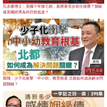
孔永樂博士：英國十年換七相，新揆會否步前任後塵？脫歐
後英國經濟為何仍然低迷？
鄧飛：少子化衝擊「中小幼」教育根基 北都如何成為解決問
題關鍵？