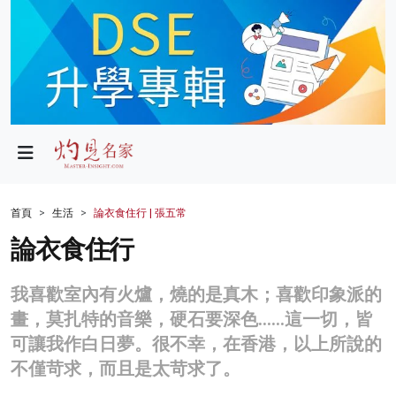
政局
教育
文化
財經
首頁
生活
論衣食住行 | 張五常
生活
論衣食住行
健康
我喜歡室內有火爐，燒的是真木；喜歡印象派的
商業
畫，莫扎特的音樂，硬石要深色……這一切，皆
可讓我作白日夢。很不幸，在香港，以上所說的
科技
不僅苛求，而且是太苛求了。
影片