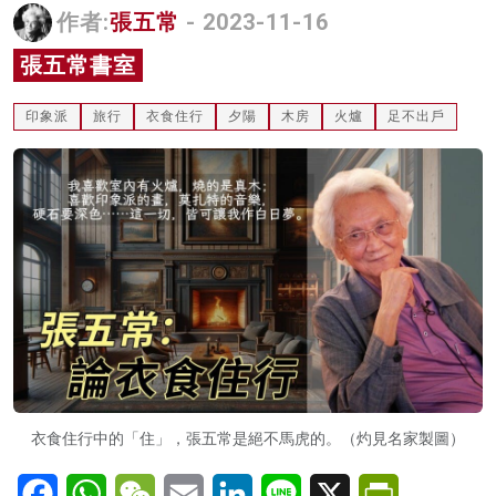
作者:
張五常
- 2023-11-16
名家榜
張五常書室
灼見活動
印象派
旅行
衣食住行
夕陽
木房
火爐
足不出戶
關於我們
衣食住行中的「住」，張五常是絕不馬虎的。（灼見名家製圖）
Facebook
WhatsApp
WeChat
Email
LinkedIn
Line
X
PrintFriendl