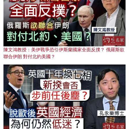
陳文鴻教授：美伊戰爭恐引伊斯蘭國家全面反撲？ 俄羅斯欲
聯合伊朗 對付北約美國？