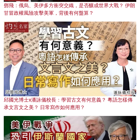
鄧飛：俄烏、美伊多方衝突交織，是否釀成世界大戰？ 伊朗
甘冒政權風險攻擊美軍，背後有何盤算？
邱國光博士x潘詠儀校長：學習古文有何意義？ 粵語怎樣傳
承文言文之美？ 日常寫作如何應用？