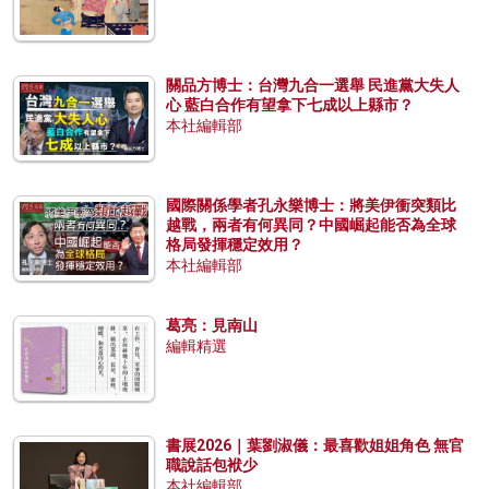
關品方博士：台灣九合一選舉 民進黨大失人
心 藍白合作有望拿下七成以上縣市？
本社編輯部
國際關係學者孔永樂博士：將美伊衝突類比
越戰，兩者有何異同？中國崛起能否為全球
格局發揮穩定效用？
本社編輯部
葛亮：見南山
編輯精選
書展2026｜葉劉淑儀：最喜歡姐姐角色 無官
職說話包袱少
本社編輯部