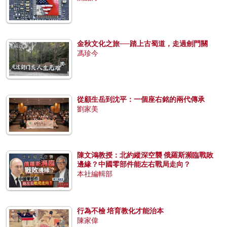
金秋文化之旅──踏上古蜀道，走過劍門關
馮珍今
從顧生岳到沈平：一個座右銘的兩代傳承
劉家美
陳文鴻教授：北約縱深空襲 俄羅斯瀕臨戰敗
邊緣？中國零部件能左右戰局走向？
本社編輯部
行為不檢 培育教化才能治本
陳家偉