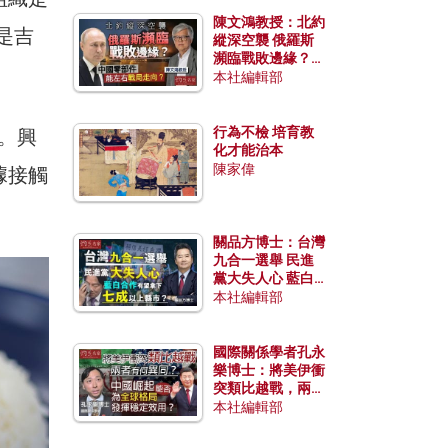
陳文鴻教授：北約
是吉
縱深空襲 俄羅斯
瀕臨戰敗邊緣？中
國零部件能左右戰
本社編輯部
局走向？
行為不檢 培育教
。興
化才能治本
陳家偉
據接觸
關品方博士：台灣
九合一選舉 民進
黨大失人心 藍白
合作有望拿下七成
本社編輯部
以上縣市？
國際關係學者孔永
樂博士：將美伊衝
突類比越戰，兩者
有何異同？中國崛
本社編輯部
起能否為全球格局
發揮穩定效用？