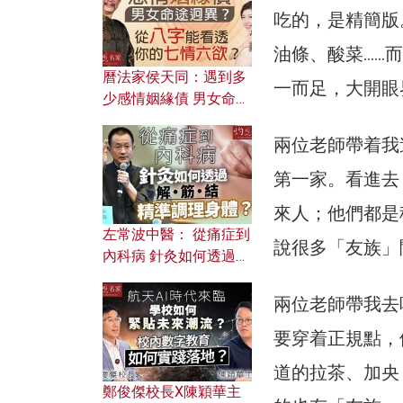
吃的，是精簡版
油條、酸菜……
曆法家侯天同：遇到多
一而足，大開眼
少感情姻緣債 男女命途
迥異？ 從八字能看透你
的七情六欲？
兩位老師帶着我
第一家。看進去
來人；他們都是
左常波中醫： 從痛症到
說很多「友族」
內科病 針灸如何透過解
筋結 精準調理身體？
兩位老師帶我去
要穿着正規點，
道的拉茶、加央
鄭俊傑校長X陳穎華主