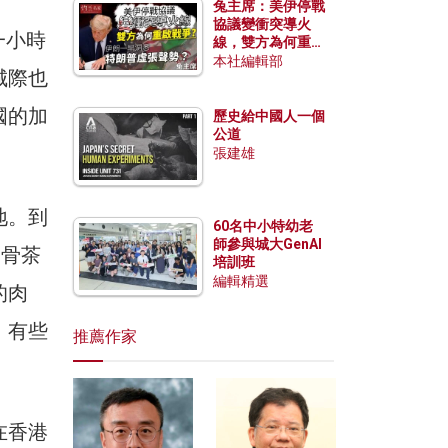
兔主席：美伊停戰
協議變衝突導火
一小時
線，雙方為何重啟
戰爭？伊朗一早洞
本社編輯部
城際也
悉特朗普虛張聲
勢？
國的加
歷史給中國人一個
公道
張建雄
地。到
60名中小特幼老
師參與城大GenAI
肉骨茶
培訓班
編輯精選
的肉
，有些
推薦作家
在香港