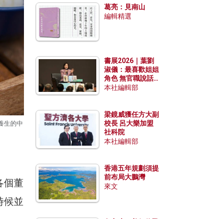
葛亮：見南山
編輯精選
書展2026｜葉劉
淑儀：最喜歡姐姐
角色 無官職說話
包袱少
本社編輯部
梁鏡威獲任方大副
校長 呂大樂加盟
養生的中
社科院
本社編輯部
香港五年規劃須提
前布局大鵬灣
各個董
來文
時候並