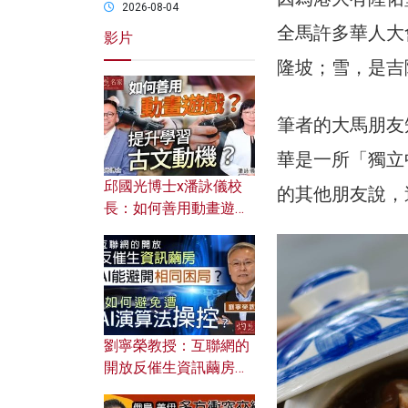
2026-08-04
全馬許多華人大會
影片
隆坡；雪，是吉
筆者的大馬朋友
華是一所「獨立
邱國光博士x潘詠儀校
的其他朋友說，
長：如何善用動畫遊戲
提升學習古文動機？
劉寧榮教授：互聯網的
開放反催生資訊繭房，
AI能避開相同困局？如