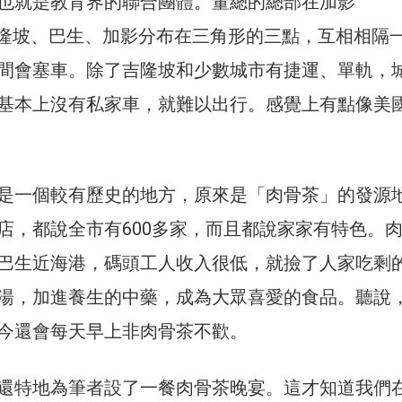
也就是教育界的聯合團體。董總的總部在加影
）。吉隆坡、巴生、加影分布在三角形的三點，互相相隔
間會塞車。除了吉隆坡和少數城市有捷運、單軌，
基本上沒有私家車，就難以出行。感覺上有點像美
是一個較有歷史的地方，原來是「肉骨茶」的發源
店，都說全市有600多家，而且都說家家有特色。
巴生近海港，碼頭工人收入很低，就撿了人家吃剩
湯，加進養生的中藥，成為大眾喜愛的食品。聽說
今還會每天早上非肉骨茶不歡。
還特地為筆者設了一餐肉骨茶晚宴。這才知道我們