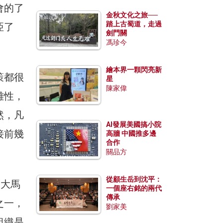
會的了
金秋文化之旅──
踏上古蜀道，走過
亞了
劍門關
馮珍今
繪本界一顆閃亮新
策都很
星
陳家偉
雜性，
然，凡
AI發展美國搞小院
接前幾
高牆 中國推多邊
合作
關品方
從顧生岳到沈平：
了大馬
一個座右銘的兩代
傳承
之一，
劉家美
組織是