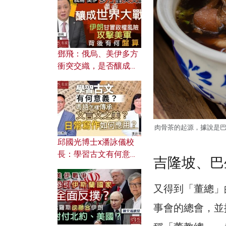
何避免遭AI演算法操
控？
鄧飛：俄烏、美伊多方
衝突交織，是否釀成世
界大戰？ 伊朗甘冒政權
風險攻擊美軍，背後有
何盤算？
肉骨茶的起源，據說是
邱國光博士x潘詠儀校
長：學習古文有何意
吉隆坡、巴
義？ 粵語怎樣傳承文言
文之美？ 日常寫作如何
又得到「董總」
應用？
事會的總會，並