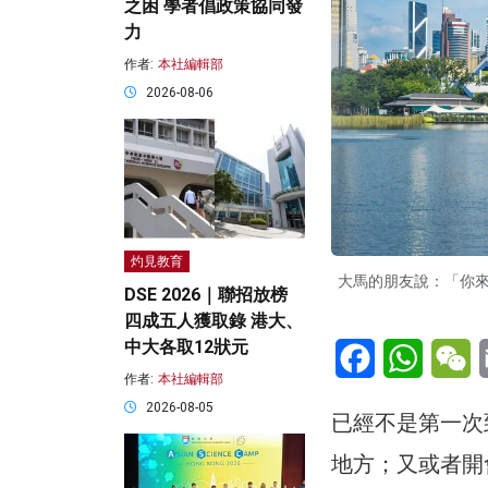
之困 學者倡政策協同發
力
作者:
本社編輯部
2026-08-06
灼見教育
大馬的朋友說：「你
DSE 2026｜聯招放榜
四成五人獲取錄 港大、
中大各取12狀元
Facebook
WhatsA
W
作者:
本社編輯部
2026-08-05
已經不是第一次
地方；又或者開