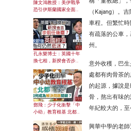
稱「董教總」，
陳文鴻教授：美伊戰爭
恐引伊斯蘭國家全面反
（Kajang
撲？ 俄羅斯欲聯合伊朗
車程。但繁忙時
對付北約美國？
有疏落的公車，
州。
孔永樂博士：英國十年
換七相，新揆會否步前
意外收穫，巴生
任後塵？脫歐後英國經
處都有肉骨茶的
濟為何仍然低迷？
的起源，據說是
骨，熬出有味的
鄧飛：少子化衝擊「中
年紀較大的，至
小幼」教育根基 北都如
何成為解決問題關鍵？
興華中學的老師