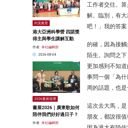
工作者交往。算
解。臨別，有大
灼見教育
吧！」我的答案
港大亞洲科學營 四諾獎
得主與學生講解互動
的確，因為接觸
作者:
本社編輯部
陌生。詢問之下
2026-08-04
更加感到不知道
事問一個「為什
周的話題，也是
2026書展巡禮
這次去大馬，是
書展2026｜廣東歌如何
陪伴我們好好過日子？
朋友，都說很值
作者:
本社編輯部
因為港大有陸佑