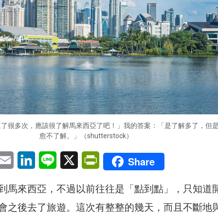
來了很多次，應該很了解馬來西亞了吧！」我的答案：「是了解多了，但
愈不了解。」（shutterstock）
pp
eChat
Email
LinkedIn
Line
X
PrintFriendly
Share
到馬來西亞，不過以前往往是「點到點」，只知道
會之後去了旅遊。這次有整整的幾天，而且不斷地