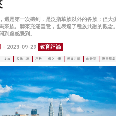
來
，還是第一次聽到，是泛指華族以外的各族；但大
馬來族。聽來充滿善意，也表達了種族共融的觀念
間到處感覺到。
明
- 2023-09-29
教育評論
友族
多元共融
巫族
獨立中學
種族共融
肉骨茶
隆雪華堂