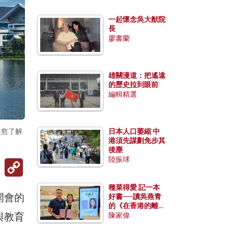
一起懷念吳大猷院
長
廖書蘭
雄關漫道：把遙遠
的歷史拉到眼前
編輯精選
是愈了解
日本人口萎縮 中
港須先謀劃免步其
後塵
陸振球
Copy
Link
種菜得愛 記一本
開會的
好書──讀吳燕青
的《在香港的離島
與教育
種菜》
陳家偉