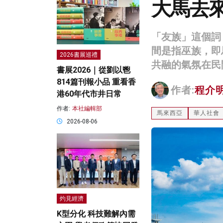
大馬去
「友族」這個詞
間是指巫族，即
2026書展巡禮
共融的氣氛在民
書展2026｜從劉以鬯
814篇刊報小品 重看香
作者:
程介
港60年代市井日常
作者:
本社編輯部
馬來西亞
華人社會
2026-08-06
灼見經濟
K型分化 科技難解內需