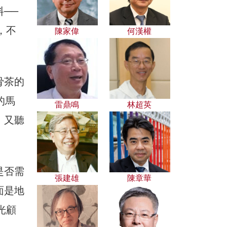
──
，不
陳家偉
何漢權
骨茶的
的馬
雷鼎鳴
林超英
。又聽
是否需
張建雄
陳章華
面是地
光顧