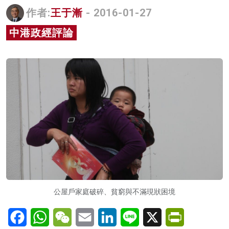
作者:
王于漸
- 2016-01-27
名家榜
中港政經評論
灼見活動
關於我們
公屋戶家庭破碎、貧窮與不滿現狀困境
Facebook
WhatsApp
WeChat
Email
LinkedIn
Line
X
PrintFriendl