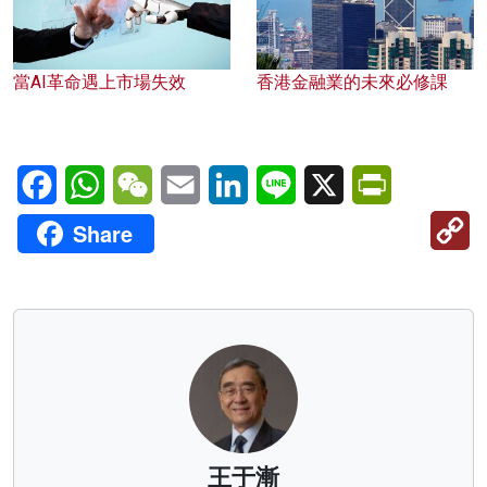
當AI革命遇上市場失效
香港金融業的未來必修課
Facebook
WhatsApp
WeChat
Email
LinkedIn
Line
X
PrintFriendl
C
Share
Li
王于漸