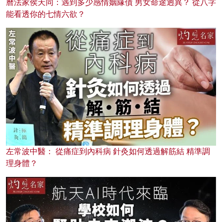
曆法家侯天同：遇到多少感情姻緣債 男女命途迥異？ 從八字
能看透你的七情六欲？
左常波中醫： 從痛症到內科病 針灸如何透過解筋結 精準調
理身體？