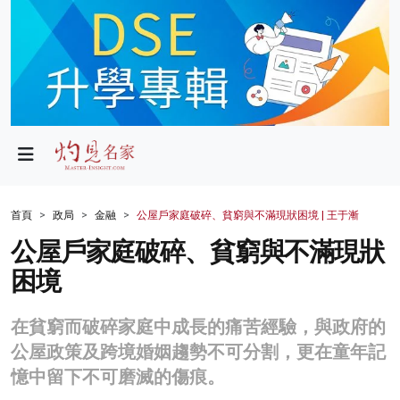
政局
教育
文化
財經
首頁
政局
金融
公屋戶家庭破碎、貧窮與不滿現狀困境 | 王于漸
生活
公屋戶家庭破碎、貧窮與不滿現狀
困境
健康
商業
在貧窮而破碎家庭中成長的痛苦經驗，與政府的
公屋政策及跨境婚姻趨勢不可分割，更在童年記
科技
憶中留下不可磨滅的傷痕。
影片