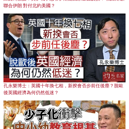
聯合伊朗 對付北約美國？
孔永樂博士：英國十年換七相，新揆會否步前任後塵？脫歐
後英國經濟為何仍然低迷？