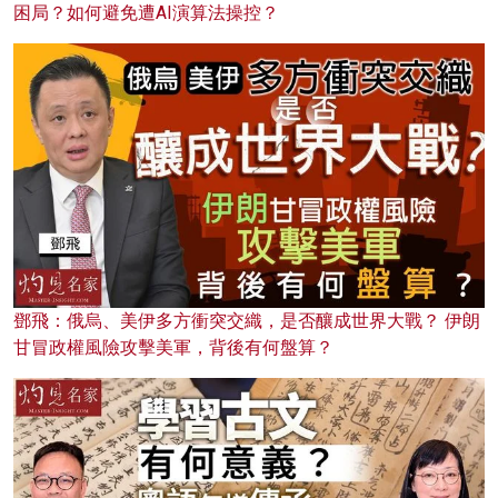
困局？如何避免遭AI演算法操控？
鄧飛：俄烏、美伊多方衝突交織，是否釀成世界大戰？ 伊朗
甘冒政權風險攻擊美軍，背後有何盤算？