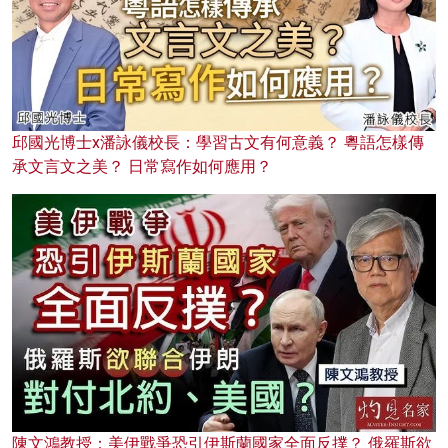
邱國光博士x潘詠儀校長：學習古文有何意義？ 粵語怎樣傳
承文言文之美？ 日常寫作如何應用？
陳文鴻教授：美伊戰爭恐引伊斯蘭國家全面反撲？ 俄羅斯欲