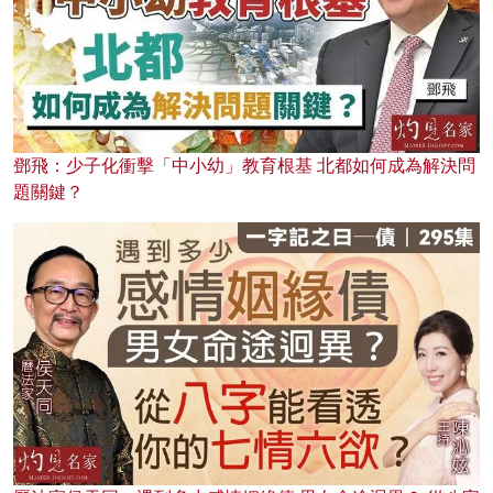
鄧飛：少子化衝擊「中小幼」教育根基 北都如何成為解決問
題關鍵？