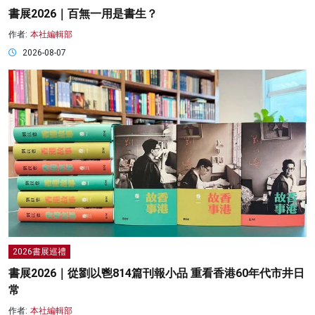
書展2026｜百無一用是書生？
作者:
本社編輯部
2026-08-07
2026書展巡禮
書展2026｜從劉以鬯814篇刊報小品 重看香港60年代市井日
常
作者:
本社編輯部