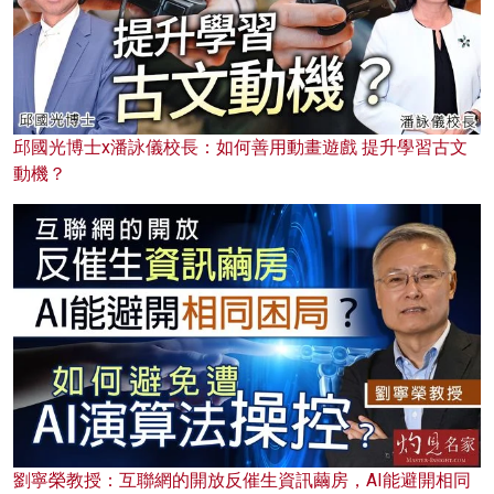
邱國光博士x潘詠儀校長：如何善用動畫遊戲 提升學習古文
動機？
劉寧榮教授：互聯網的開放反催生資訊繭房，AI能避開相同