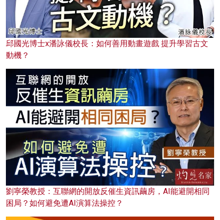
邱國光博士x潘詠儀校長：如何善用動畫遊戲 提升學習古文
動機？
劉寧榮教授：互聯網的開放反催生資訊繭房，AI能避開相同
困局？如何避免遭AI演算法操控？