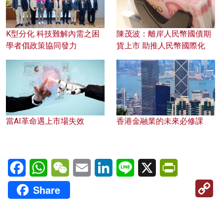
K型分化 科技難解內需之困
陳茂波：離岸人民幣國債期
學者倡政策協同發力
貨上市 助推人民幣國際化
當AI革命遇上市場失效
香港金融業的未來必修課
Facebook
WhatsApp
WeChat
Email
LinkedIn
Line
X
PrintFriendl
C
Share
Li