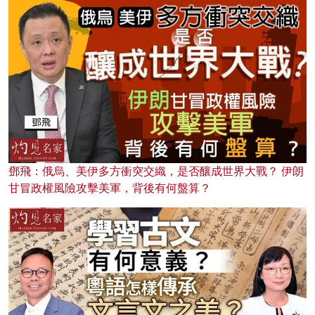
鄧飛：俄烏、美伊多方衝突交織，是否釀成世界大戰？ 伊朗
甘冒政權風險攻擊美軍，背後有何盤算？