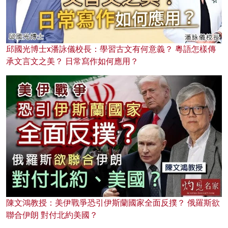
邱國光博士x潘詠儀校長：學習古文有何意義？ 粵語怎樣傳
承文言文之美？ 日常寫作如何應用？
陳文鴻教授：美伊戰爭恐引伊斯蘭國家全面反撲？ 俄羅斯欲
聯合伊朗 對付北約美國？