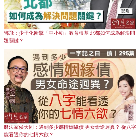
鄧飛：少子化衝擊「中小幼」教育根基 北都如何成為解決問
題關鍵？
曆法家侯天同：遇到多少感情姻緣債 男女命途迥異？ 從八字
能看透你的七情六欲？