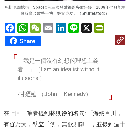
馬斯克回憶稱，SpaceX首三次發射都以失敗告終，2008年他只能用
僅餘資金放手一博，終於成功。（Shutterstock）
Facebook
WhatsApp
WeChat
Email
LinkedIn
Line
X
PrintFriendl
C
Share
Li
「我是一個沒有幻想的理想主義
者。」（I am an idealist without
illusions.）
-甘廼廸 （John F. Kennedy）
在上回，筆者提到林則徐的名句: 「海納百川，
有容乃大，壁立千仞，無欲則剛」，並提到這十