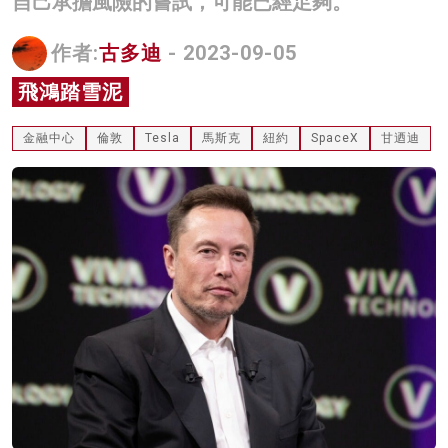
自己承擔風險的嘗試，可能已經足夠。
名家榜
作者:
古多迪
- 2023-09-05
灼見活動
飛鴻踏雪泥
關於我們
金融中心
倫敦
Tesla
馬斯克
紐約
SpaceX
甘迺迪