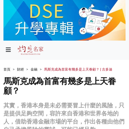
政局
教育
文化
財經
首頁
財經
金融
馬斯克成為首富有幾多是上天眷顧？ | 古多迪
生活
馬斯克成為首富有幾多是上天眷
顧？
健康
商業
其實，香港本身是未必需要冒上什麼的風險，只
是提供足夠空間，容許來自香港和世界各地的
科技
人，借助香港金融市場的平台，作出各種由他們
影片