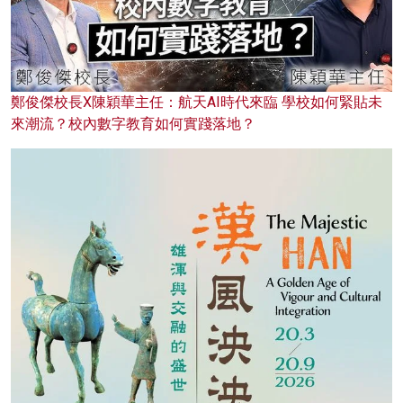
鄭俊傑校長X陳穎華主任：航天AI時代來臨 學校如何緊貼未
來潮流？校內數字教育如何實踐落地？