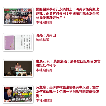
國際關係學者孔永樂博士：將美伊衝突類比
越戰，兩者有何異同？中國崛起能否為全球
格局發揮穩定效用？
本社編輯部
葛亮：見南山
編輯精選
書展2026｜葉劉淑儀：最喜歡姐姐角色 無官
職說話包袱少
本社編輯部
兔主席：美伊停戰協議變衝突導火線，雙方
為何重啟戰爭？伊朗一早洞悉特朗普虛張聲
勢？
本社編輯部