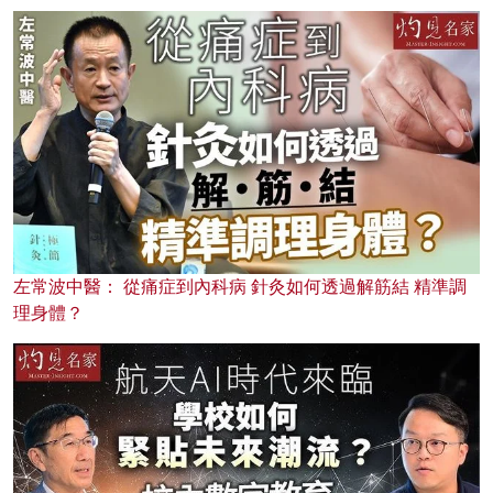
左常波中醫： 從痛症到內科病 針灸如何透過解筋結 精準調
理身體？