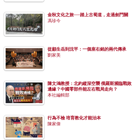
金秋文化之旅──踏上古蜀道，走過劍門關
馮珍今
從顧生岳到沈平：一個座右銘的兩代傳承
劉家美
陳文鴻教授：北約縱深空襲 俄羅斯瀕臨戰敗
邊緣？中國零部件能左右戰局走向？
本社編輯部
行為不檢 培育教化才能治本
陳家偉