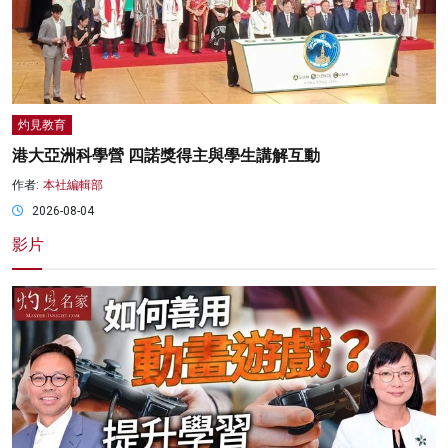
灼見教育
港大亞洲科學營 四諾獎得主與學生講解互動
作者:
本社編輯部
2026-08-04
影片