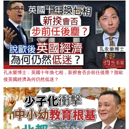
孔永樂博士：英國十年換七相，新揆會否步前任後塵？脫歐
後英國經濟為何仍然低迷？