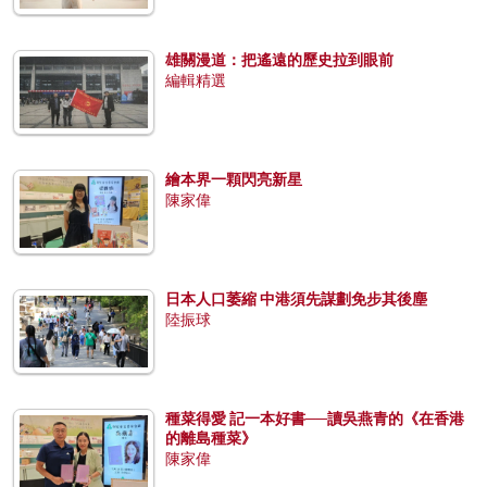
雄關漫道：把遙遠的歷史拉到眼前
編輯精選
繪本界一顆閃亮新星
陳家偉
日本人口萎縮 中港須先謀劃免步其後塵
陸振球
種菜得愛 記一本好書──讀吳燕青的《在香港
的離島種菜》
陳家偉