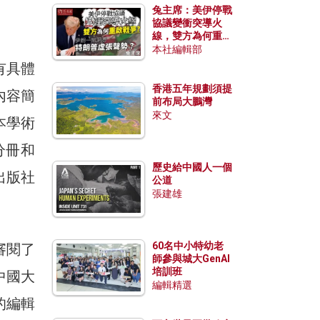
兔主席：美伊停戰
協議變衝突導火
線，雙方為何重啟
戰爭？伊朗一早洞
本社編輯部
悉特朗普虛張聲
有具體
勢？
香港五年規劃須提
內容簡
前布局大鵬灣
來文
本學術
分冊和
歷史給中國人一個
出版社
公道
張建雄
60名中小特幼老
審閱了
師參與城大GenAI
培訓班
中國大
編輯精選
的編輯