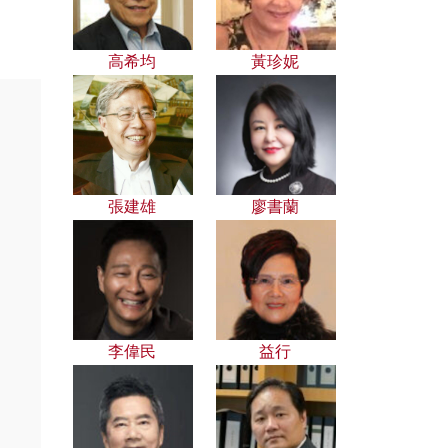
高希均
黃珍妮
張建雄
廖書蘭
李偉民
益行