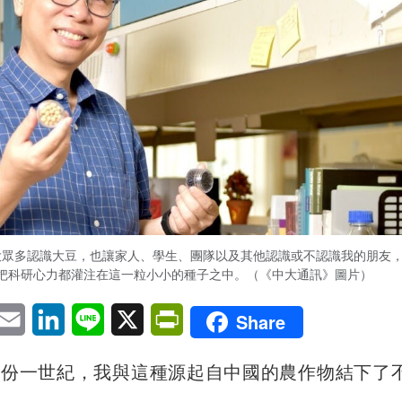
大眾多認識大豆，也讓家人、學生、團隊以及其他認識或不認識我的朋友
把科研心力都灌注在這一粒小小的種子之中。（《中大通訊》圖片）
pp
eChat
Email
LinkedIn
Line
X
PrintFriendly
Share
四份一世紀，我與這種源起自中國的農作物結下了