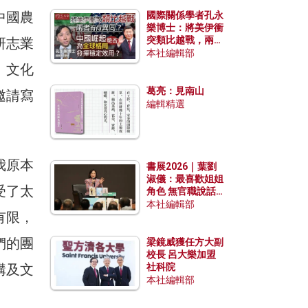
中國農
國際關係學者孔永
樂博士：將美伊衝
突類比越戰，兩者
研志業
有何異同？中國崛
本社編輯部
起能否為全球格局
、文化
發揮穩定效用？
葛亮：見南山
邀請寫
編輯精選
我原本
書展2026｜葉劉
淑儀：最喜歡姐姐
受了太
角色 無官職說話
包袱少
本社編輯部
有限，
們的團
梁鏡威獲任方大副
校長 呂大樂加盟
構及文
社科院
本社編輯部