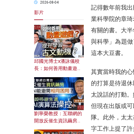
2026-08-04
記得數年前我出
影片
業科學院的章琦
有關的書。大半
與科學」為題做了
這本大豆書。
邱國光博士x潘詠儀校
長：如何善用動畫遊戲
其實當時我的心
提升學習古文動機？
的打算是待退休
太說話的打動。
但現在出版或可
劉寧榮教授：互聯網的
隊。此外，太太
開放反催生資訊繭房，
字工作上提了許
AI能避開相同困局？如