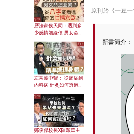
原刊於《一豆一
曆法家侯天同：遇到多
少感情姻緣債 男女命途
迥異？ 從八字能看透你
新書簡介：
的七情六欲？
左常波中醫： 從痛症到
內科病 針灸如何透過解
筋結 精準調理身體？
鄭俊傑校長X陳穎華主