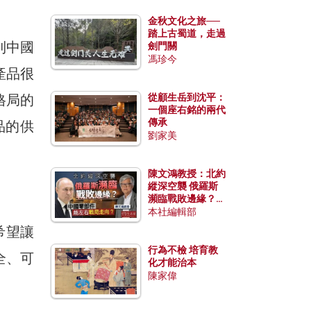
金秋文化之旅──
踏上古蜀道，走過
到中國
劍門關
馮珍今
產品很
格局的
從顧生岳到沈平：
一個座右銘的兩代
傳承
品的供
劉家美
陳文鴻教授：北約
縱深空襲 俄羅斯
瀕臨戰敗邊緣？中
國零部件能左右戰
本社編輯部
局走向？
希望讓
行為不檢 培育教
全、可
化才能治本
陳家偉