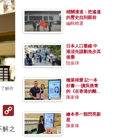
雄關漫道：把遙遠
的歷史拉到眼前
編輯精選
日本人口萎縮 中
港須先謀劃免步其
後塵
陸振球
種菜得愛 記一本
好書──讀吳燕青
，了解作
的《在香港的離島
種菜》
陳家偉
Copy
Link
繪本界一顆閃亮新
星
陳家偉
不解之