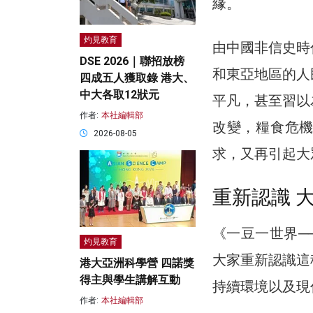
緣。
灼見教育
由中國非信史時
DSE 2026｜聯招放榜
和東亞地區的人
四成五人獲取錄 港大、
中大各取12狀元
平凡，甚至習以
作者:
本社編輯部
改變，糧食危
2026-08-05
求，又再引起大
重新認識 
《一豆一世界─
灼見教育
大家重新認識這
港大亞洲科學營 四諾獎
得主與學生講解互動
持續環境以及現
作者:
本社編輯部