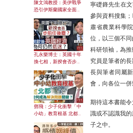
陳文鴻教授：美伊戰爭
寧礎鋒先生在文
恐引伊斯蘭國家全面反
參與資料搜集；
撲？ 俄羅斯欲聯合伊朗
對付北約美國？
肅省農業科學
位，以三個不同
科研領袖，為推
孔永樂博士：英國十年
究員是筆者的長
換七相，新揆會否步前
任後塵？脫歐後英國經
長與筆者同屬
濟為何仍然低迷？
會，向各位一併
期待這本書能令
鄧飛：少子化衝擊「中
識或不認識我的
小幼」教育根基 北都如
何成為解決問題關鍵？
子之中。