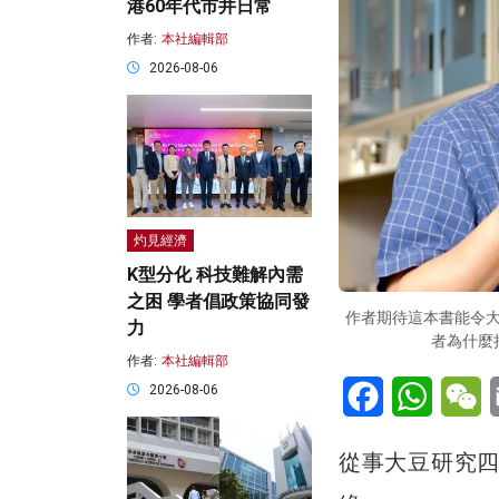
港60年代市井日常
作者:
本社編輯部
2026-08-06
灼見經濟
K型分化 科技難解內需
之困 學者倡政策協同發
作者期待這本書能令
力
者為什麼
作者:
本社編輯部
Facebook
WhatsA
W
2026-08-06
從事大豆研究