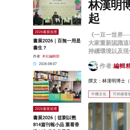
林漢明
起
2026書展巡禮
《一豆一世界─
書展2026｜百無一用是
大家重新認識這
書生？
持續環境以及現
作者:
本社編輯部
2026-08-07
作者:
編輯
撰文：林漢明博士（
中國文化
可持續發
2026書展巡禮
書展2026｜從劉以鬯
814篇刊報小品 重看香