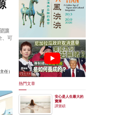
源
望讓
全、可
主任）
熱門文章
安心是人生最大的
寶庫
譚寶碩