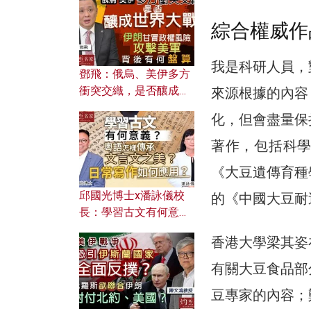
何避免遭AI演算法操
控？
綜合權威作
我是科研人員，
鄧飛：俄烏、美伊多方
衝突交織，是否釀成世
來源根據的內容
界大戰？ 伊朗甘冒政權
化，但會盡量保
風險攻擊美軍，背後有
何盤算？
著作，包括科
《大豆遺傳育種
邱國光博士x潘詠儀校
的《中國大豆耐
長：學習古文有何意
義？ 粵語怎樣傳承文言
香港大學梁其姿
文之美？ 日常寫作如何
應用？
有關大豆食品部
豆專家的內容；