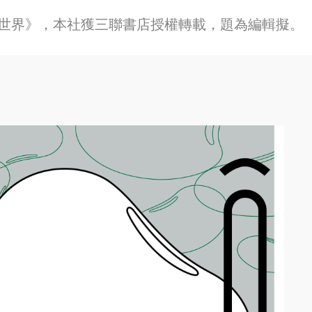
世界》，本社獲三聯書店授權轉載，題為編輯擬。